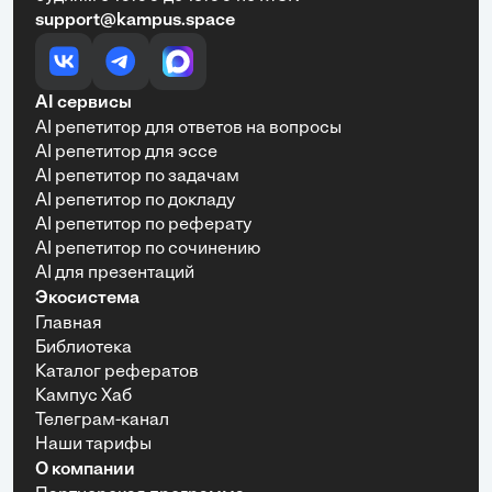
support@kampus.space
AI сервисы
AI репетитор для ответов на вопросы
AI репетитор для эссе
AI репетитор по задачам
AI репетитор по докладу
AI репетитор по реферату
AI репетитор по сочинению
AI для презентаций
Экосистема
Главная
Библиотека
Каталог рефератов
Кампус Хаб
Телеграм-канал
Наши тарифы
О компании