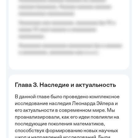
Aaaaaaaaaa aaaaaa aaaaaa aa aaaaaa
aaaaaa (aaaaaaa, Aaaaaa aaaaaa aaaaaa
aaaaaaaaaa aaaaaaaaa);
Aaaaaaaa aaa aaaaaaaa, aaaaaaaa (aa 10 a
aaaaa 10 aaa) aaaaaa a aaaaaaaaa
aaaaaaaaa;
Aaaaaaaa aaaaaaaaa aaaaaaaaa (aa a aaaaaa
a aaaaaaaaa, aaaaaaaaa aaa a a.a.);
Глава 3. Наследие и актуальность
В данной главе было проведено комплексное
исследование наследия Леонарда Эйлера и
его актуальности в современном мире. Мы
проанализировали, как его идеи повлияли на
последующие поколения математиков,
способствуя формированию новых научных
школ и направлений исследований. Были