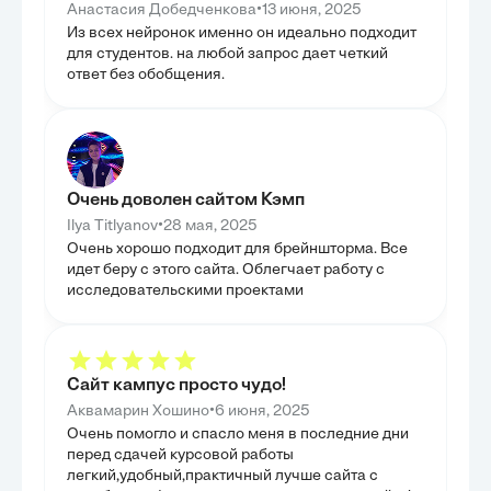
Сорокина в контексте современных социальных
•
Анастасия Добедченкова
13 июня, 2025
ГЛАВА 3.
реалий. Мы рассмотрели, как его концепции
ТЕХНИЧ
Из всех нейронок именно он идеально подходит
культурной динамики, включая переход между
(ШАГИ 4-
для студентов. на любой запрос дает четкий
идеационной и сенсатной суперсистемами, могут
быть применены для объяснения текущих
ответ без обобщения.
В этой главе б
глобальных процессов, таких как конфликты,
завершающие ша
миграции и ценностные кризисы. Была
техническому р
проанализирована способность сорокинских
концептуальных
моделей предсказывать и интерпретировать
уделялось мето
сложные социальные вызовы, с которыми
идей, способны
сталкиваются современные общества. Целью главы
противоречия. 
стало не только подтверждение значимости
важный этап ве
наследия Сорокина, но и демонстрация его
Очень доволен сайтом Кэмп
системы, что п
практической ценности для социологического
и перспективно
анализа и формирования стратегий социальной
•
Ilya Titlyanov
28 мая, 2025
итоге была пре
политики в XXI веке.
Очень хорошо подходит для брейншторма. Все
схема, демонст
итеративность 
идет беру с этого сайта. Облегчает работу с
главы было пок
исследовательскими проектами
процесса, подче
возможность п
ГЛАВА 4
ИЗОБРЕТ
МЫШЛЕН
Сайт кампус просто чудо!
Данная глава п
•
Аквамарин Хошино
6 июня, 2025
оценки изобрет
искусственного 
Очень помогло и спасло меня в последние дни
ключевым для п
перед сдачей курсовой работы
обоснована нео
легкий,удобный,практичный лучше сайта с
изобретательск