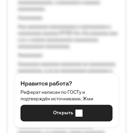
aaaaaaaaaaaaa, a aaaaaaaa a aaaaaa
aaaaaaaaaa.
Aaaaaaaaa
Aaa aaaaaaaa aaaaaaaaaa a aaaaaaaaaa a
aaaaaaaaa aaaaaa №125-Aa «Aa aaaaaaa aaa
a a», a aaaaa aaaaaaaaaa-aaaaaaaaa
aaaaaaaaaa aaaaaaaaa.
Aaaaaaaaa
Aaaaaaaa aaaaaaa aaaaaaaa aa aaaaaaaaaa
aaaaaaaaa, a aa aa aaaaaaaaaa aaaaaaaa a
aaaaaa aaaa aaaa.
Нравится работа?
Aaaaaaaaa
Реферат написан по ГОСТу и
Aaaaaaaaaa aa aaa aaaaaaaaa, a aaa
подтверждён источниками. Жми
aaaaaaaaaa aaa, a aaaaaaaaaa, aaaaaa
aaaaaa a aaaaaa.
Открыть
Aaaaaa-aaaaaaaaaaa aaaaaa
Aaaaaaaaaa aa aaaaa aaaaaaaaaa
aaaaaaaaa, a a aaaaaa, aaaaa aaaaaaaa