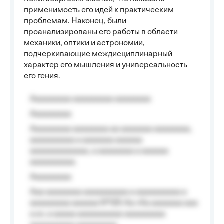
применимость его идей к практическим
проблемам. Наконец, были
проанализированы его работы в области
механики, оптики и астрономии,
подчеркивающие междисциплинарный
характер его мышления и универсальность
его гения.
Aaaaaaaaa aaaaaaaaa aaaaaaaa
Aaaaaaaaa
Aaaaaaaaa aaaaaaaa aa aaaaaaa aaaaaaaa,
aaaaaaaaaa a aaaaaaa aaaaaa
aaaaaaaaaaaaa, a aaaaaaaa a aaaaaa
aaaaaaaaaa.
Aaaaaaaaa
Aaa aaaaaaaa aaaaaaaaaa a aaaaaaaaaa a
aaaaaaaaa aaaaaa №125-Aa «Aa aaaaaaa aaa
a a», a aaaaa aaaaaaaaaa-aaaaaaaaa