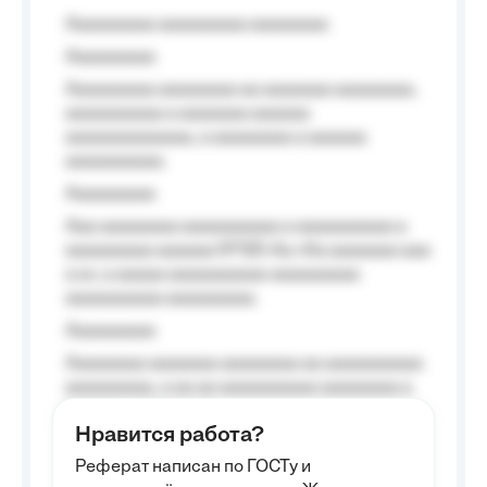
Aaaaaaaaa aaaaaaaaa aaaaaaaa
Aaaaaaaaa
Aaaaaaaaa aaaaaaaa aa aaaaaaa aaaaaaaa,
aaaaaaaaaa a aaaaaaa aaaaaa
aaaaaaaaaaaaa, a aaaaaaaa a aaaaaa
aaaaaaaaaa.
Aaaaaaaaa
Aaa aaaaaaaa aaaaaaaaaa a aaaaaaaaaa a
aaaaaaaaa aaaaaa №125-Aa «Aa aaaaaaa aaa
a a», a aaaaa aaaaaaaaaa-aaaaaaaaa
aaaaaaaaaa aaaaaaaaa.
Aaaaaaaaa
Aaaaaaaa aaaaaaa aaaaaaaa aa aaaaaaaaaa
aaaaaaaaa, a aa aa aaaaaaaaaa aaaaaaaa a
aaaaaa aaaa aaaa.
Нравится работа?
Aaaaaaaaa
Реферат написан по ГОСТу и
Aaaaaaaaaa aa aaa aaaaaaaaa, a aaa