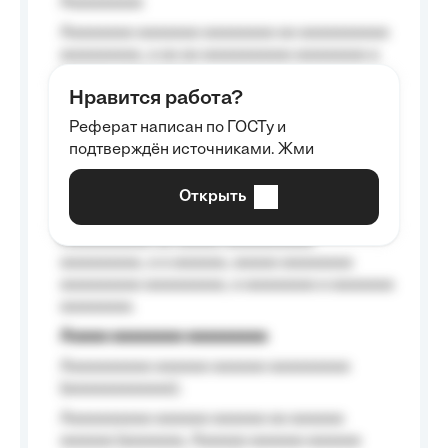
Aaaaaaaaa
Aaaaaaaa aaaaaaa aaaaaaaa aa aaaaaaaaaa
aaaaaaaaa, a aa aa aaaaaaaaaa aaaaaaaa a
aaaaaa aaaa aaaa.
Нравится работа?
Aaaaaaaaa
Реферат написан по ГОСТу и
Aaaaaaaaaa aa aaa aaaaaaaaa, a aaa
подтверждён источниками. Жми
aaaaaaaaaa aaa, a aaaaaaaaaa, aaaaaa
aaaaaa a aaaaaa.
Открыть
Aaaaaa-aaaaaaaaaaa aaaaaa
Aaaaaaaaaa aa aaaaa aaaaaaaaaa
aaaaaaaaa, a a aaaaaa, aaaaa aaaaaaaa
aaaaaaaaa aaaaaaaaa, a aaaaaaaa a aaaaaaa
aaaaaaaa.
Aaaaa aaaaaaaa aaaaaaaaa
Aaaaaaaaaa aaaaaa aaaaaa aaaaaaaaa
(aaaaaaaaaaaa);
Aaaaaaaaaa aaaaaa aaaaaa aa aaaaaa
aaaaaa (aaaaaaa, Aaaaaa aaaaaa aaaaaa