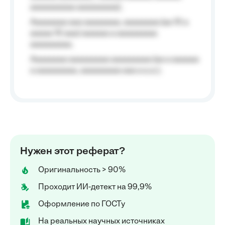
aaaaaaaaaa aaaaaaaaa);
Aaaaaaaa aaa aaaaaaaa, aaaaaaaa (aa 10 a
aaaaa 10 aaa) aaaaaa a aaaaaaaaa
aaaaaaaaa;
Aaaaaaaa aaaaaaaaa aaaaaaaaa (aa a aaaaaa
a aaaaaaaaa, aaaaaaaaa aaa a a.a.);
Нужен этот реферат?
Оригинальность > 90%
Проходит ИИ-детект на 99,9%
Оформление по ГОСТу
На реальных научных источниках