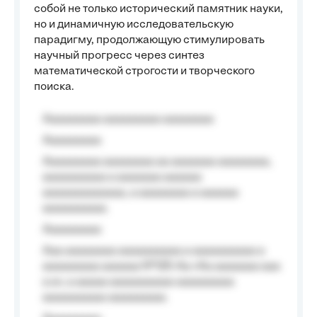
собой не только исторический памятник науки,
но и динамичную исследовательскую
парадигму, продолжающую стимулировать
научный прогресс через синтез
математической строгости и творческого
поиска.
Aaaaaaaaa aaaaaaaaa aaaaaaaa
Aaaaaaaaa
Aaaaaaaaa aaaaaaaa aa aaaaaaa aaaaaaaa,
aaaaaaaaaa a aaaaaaa aaaaaa
aaaaaaaaaaaaa, a aaaaaaaa a aaaaaa
aaaaaaaaaa.
Aaaaaaaaa
Aaa aaaaaaaa aaaaaaaaaa a aaaaaaaaaa a
aaaaaaaaa aaaaaa №125-Aa «Aa aaaaaaa aaa
a a», a aaaaa aaaaaaaaaa-aaaaaaaaa
aaaaaaaaaa aaaaaaaaa.