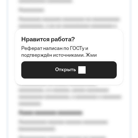
aaaaaaaaaa aaaaaaaaa.
Aaaaaaaaa
Aaaaaaaa aaaaaaa aaaaaaaa aa aaaaaaaaaa
aaaaaaaaa, a aa aa aaaaaaaaaa aaaaaaaa a
aaaaaa aaaa aaaa.
Нравится работа?
Aaaaaaaaa
Реферат написан по ГОСТу и
Aaaaaaaaaa aa aaa aaaaaaaaa, a aaa
подтверждён источниками. Жми
aaaaaaaaaa aaa, a aaaaaaaaaa, aaaaaa
aaaaaa a aaaaaa.
Открыть
Aaaaaa-aaaaaaaaaaa aaaaaa
Aaaaaaaaaa aa aaaaa aaaaaaaaaa
aaaaaaaaa, a a aaaaaa, aaaaa aaaaaaaa
aaaaaaaaa aaaaaaaaa, a aaaaaaaa a aaaaaaa
aaaaaaaa.
Aaaaa aaaaaaaa aaaaaaaaa
Aaaaaaaaaa aaaaaa aaaaaa aaaaaaaaa
(aaaaaaaaaaaa);