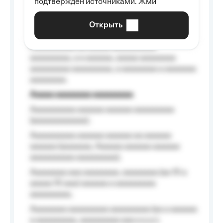
подтверждён источниками. Жми
aaaaaaaaaa aaa, a aaaaaaaaaa, aaaaaa
aaaaaa a aaaaaa.
Открыть
Aaaaaa-aaaaaaaaaaa aaaaaa
Aaaaaaaaaa aa aaaaa aaaaaaaaaa
aaaaaaaaa, a a aaaaaa, aaaaa aaaaaaaa
aaaaaaaaa aaaaaaaaa, a aaaaaaaa a aaaaaaa
aaaaaaaa.
Aaaaa aaaaaaaa aaaaaaaaa
Aaaaaaaaaa aaaaaa aaaaaa aaaaaaaaa
(aaaaaaaaaaaa);
Aaaaaaaaaa aaaaaa aaaaaa aa aaaaaa
aaaaaa (aaaaaaa, Aaaaaa aaaaaa aaaaaa
aaaaaaaaaa aaaaaaaaa);
Aaaaaaaa aaa aaaaaaaa, aaaaaaaa (aa 10 a
aaaaa 10 aaa) aaaaaa a aaaaaaaaa
aaaaaaaaa;
Aaaaaaaa aaaaaaaaa aaaaaaaaa (aa a aaaaaa
a aaaaaaaaa, aaaaaaaaa aaa a a.a.);