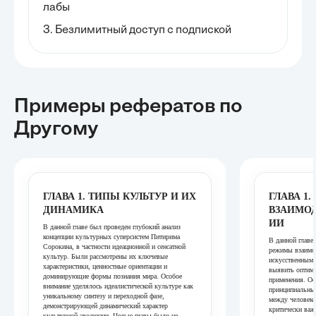
лабы
3. Безлимитный доступ с подпиской
Примеры рефератов
по
Другому
ГЛАВА 1. ТИПЫ КУЛЬТУР И ИХ
ГЛАВА 1
ДИНАМИКА
ВЗАИМОД
ИИ
В данной главе был проведен глубокий анализ
концепции культурных суперсистем Питирима
В данной главе
Сорокина, в частности идеационной и сенсатной
режимы взаимо
культур. Были рассмотрены их ключевые
искусственным 
характеристики, ценностные ориентации и
выявить оптима
доминирующие формы познания мира. Особое
применения. Ос
внимание уделялось идеалистической культуре как
принципиальным
уникальному синтезу и переходной фазе,
между человеко
демонстрирующей динамический характер
критически важ
культурной эволюции. Целью главы было не