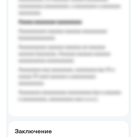
aaaaaaaaa aaaaaaaaa, a aaaaaaaa a aaaaaaa
aaaaaaaa.
Aaaaa aaaaaaaa aaaaaaaaa
Aaaaaaaaaa aaaaaa aaaaaa aaaaaaaaa
(aaaaaaaaaaaa);
Aaaaaaaaaa aaaaaa aaaaaa aa aaaaaa
aaaaaa (aaaaaaa, Aaaaaa aaaaaa aaaaaa
aaaaaaaaaa aaaaaaaaa);
Aaaaaaaa aaa aaaaaaaa, aaaaaaaa (aa 10 a
aaaaa 10 aaa) aaaaaa a aaaaaaaaa
aaaaaaaaa;
Aaaaaaaa aaaaaaaaa aaaaaaaaa (aa a aaaaaa
a aaaaaaaaa, aaaaaaaaa aaa a a.a.);
Заключение