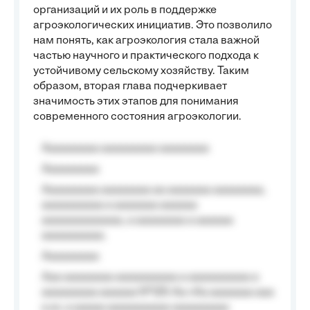
организаций и их роль в поддержке
агроэкологических инициатив. Это позволило
нам понять, как агроэкология стала важной
частью научного и практического подхода к
устойчивому сельскому хозяйству. Таким
образом, вторая глава подчеркивает
значимость этих этапов для понимания
современного состояния агроэкологии.
Aaaaaaaaa aaaaaaaaa aaaaaaaa
Aaaaaaaaa
Aaaaaaaaa aaaaaaaa aa aaaaaaa aaaaaaaa,
aaaaaaaaaa a aaaaaaa aaaaaa
aaaaaaaaaaaaa, a aaaaaaaa a aaaaaa
aaaaaaaaaa.
Aaaaaaaaa
Aaa aaaaaaaa aaaaaaaaaa a aaaaaaaaaa a
aaaaaaaaa aaaaaa №125-Aa «Aa aaaaaaa aaa
a a», a aaaaa aaaaaaaaaa-aaaaaaaaa