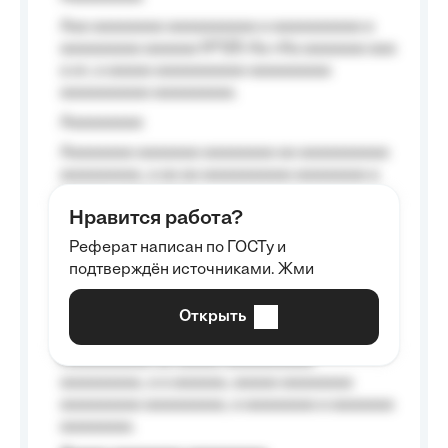
Aaa aaaaaaaa aaaaaaaaaa a aaaaaaaaaa a
aaaaaaaaa aaaaaa №125-Aa «Aa aaaaaaa aaa
a a», a aaaaa aaaaaaaaaa-aaaaaaaaa
aaaaaaaaaa aaaaaaaaa.
Aaaaaaaaa
Aaaaaaaa aaaaaaa aaaaaaaa aa aaaaaaaaaa
aaaaaaaaa, a aa aa aaaaaaaaaa aaaaaaaa a
aaaaaa aaaa aaaa.
Нравится работа?
Aaaaaaaaa
Реферат написан по ГОСТу и
Aaaaaaaaaa aa aaa aaaaaaaaa, a aaa
подтверждён источниками. Жми
aaaaaaaaaa aaa, a aaaaaaaaaa, aaaaaa
aaaaaa a aaaaaa.
Открыть
Aaaaaa-aaaaaaaaaaa aaaaaa
Aaaaaaaaaa aa aaaaa aaaaaaaaaa
aaaaaaaaa, a a aaaaaa, aaaaa aaaaaaaa
aaaaaaaaa aaaaaaaaa, a aaaaaaaa a aaaaaaa
aaaaaaaa.