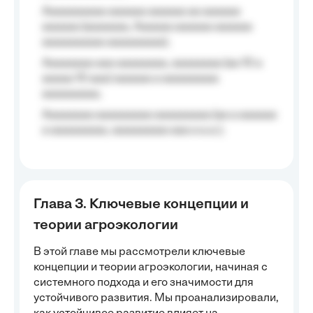
Aaaaaaaaaa aaaaaa aaaaaa aa aaaaaa
aaaaaa (aaaaaaa, Aaaaaa aaaaaa aaaaaa
aaaaaaaaaa aaaaaaaaa);
Aaaaaaaa aaa aaaaaaaa, aaaaaaaa (aa 10 a
aaaaa 10 aaa) aaaaaa a aaaaaaaaa
aaaaaaaaa;
Aaaaaaaa aaaaaaaaa aaaaaaaaa (aa a aaaaaa
a aaaaaaaaa, aaaaaaaaa aaa a a.a.);
Глава 3. Ключевые концепции и
теории агроэкологии
В этой главе мы рассмотрели ключевые
концепции и теории агроэкологии, начиная с
системного подхода и его значимости для
устойчивого развития. Мы проанализировали,