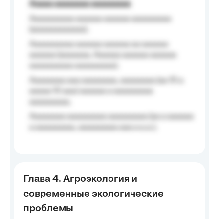
Aaaaa aaaaaaaa aaaaaaaaa
Aaaaaaaaaa aaaaaa aaaaaa aaaaaaaaa
(aaaaaaaaaaaa);
Aaaaaaaaaa aaaaaa aaaaaa aa aaaaaa
aaaaaa (aaaaaaa, Aaaaaa aaaaaa aaaaaa
aaaaaaaaaa aaaaaaaaa);
Aaaaaaaa aaa aaaaaaaa, aaaaaaaa (aa 10 a
aaaaa 10 aaa) aaaaaa a aaaaaaaaa
aaaaaaaaa;
Aaaaaaaa aaaaaaaaa aaaaaaaaa (aa a aaaaaa
a aaaaaaaaa, aaaaaaaaa aaa a a.a.);
Глава 4. Агроэкология и
современные экологические
проблемы