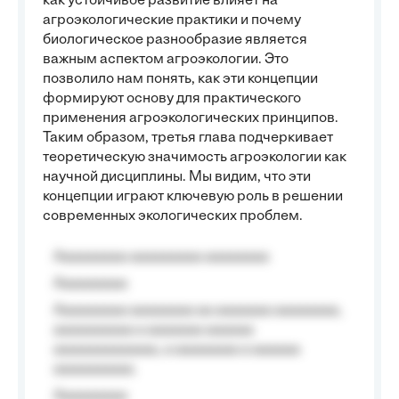
как устойчивое развитие влияет на
агроэкологические практики и почему
биологическое разнообразие является
важным аспектом агроэкологии. Это
позволило нам понять, как эти концепции
формируют основу для практического
применения агроэкологических принципов.
Таким образом, третья глава подчеркивает
теоретическую значимость агроэкологии как
научной дисциплины. Мы видим, что эти
концепции играют ключевую роль в решении
современных экологических проблем.
Aaaaaaaaa aaaaaaaaa aaaaaaaa
Aaaaaaaaa
Aaaaaaaaa aaaaaaaa aa aaaaaaa aaaaaaaa,
aaaaaaaaaa a aaaaaaa aaaaaa
aaaaaaaaaaaaa, a aaaaaaaa a aaaaaa
aaaaaaaaaa.
Aaaaaaaaa