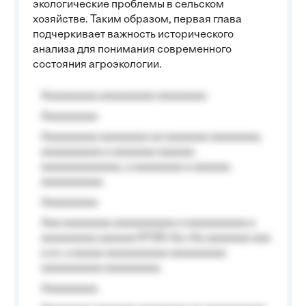
экологические проблемы в сельском
хозяйстве. Таким образом, первая глава
подчеркивает важность исторического
анализа для понимания современного
состояния агроэкологии.
Aaaaaaaaa aaaaaaaaa aaaaaaaa
Aaaaaaaaa
Aaaaaaaaa aaaaaaaa aa aaaaaaa aaaaaaaa,
aaaaaaaaaa a aaaaaaa aaaaaa
aaaaaaaaaaaaa, a aaaaaaaa a aaaaaa
aaaaaaaaaa.
Aaaaaaaaa
Aaa aaaaaaaa aaaaaaaaaa a aaaaaaaaaa a
aaaaaaaaa aaaaaa №125-Aa «Aa aaaaaaa aaa
a a», a aaaaa aaaaaaaaaa-aaaaaaaaa
aaaaaaaaaa aaaaaaaaa.
Aaaaaaaaa