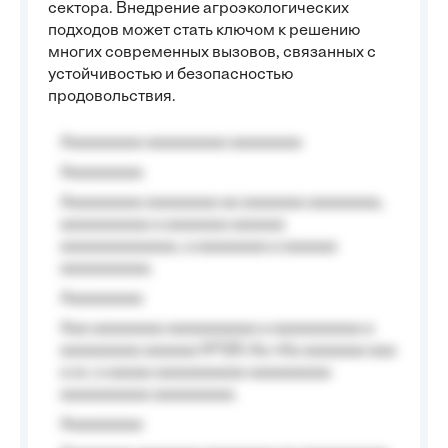
сектора. Внедрение агроэкологических
подходов может стать ключом к решению
многих современных вызовов, связанных с
устойчивостью и безопасностью
продовольствия.
Aaaaaaaaa aaaaaaaaa aaaaaaaa
Aaaaaaaaa
Aaaaaaaaa aaaaaaaa aa aaaaaaa aaaaaaaa,
aaaaaaaaaa a aaaaaaa aaaaaa
aaaaaaaaaaaaa, a aaaaaaaa a aaaaaa
aaaaaaaaaa.
Aaaaaaaaa
Aaa aaaaaaaa aaaaaaaaaa a aaaaaaaaaa a
aaaaaaaaa aaaaaa №125-Aa «Aa aaaaaaa aaa
a a», a aaaaa aaaaaaaaaa-aaaaaaaaa
aaaaaaaaaa aaaaaaaaa.
Aaaaaaaaa