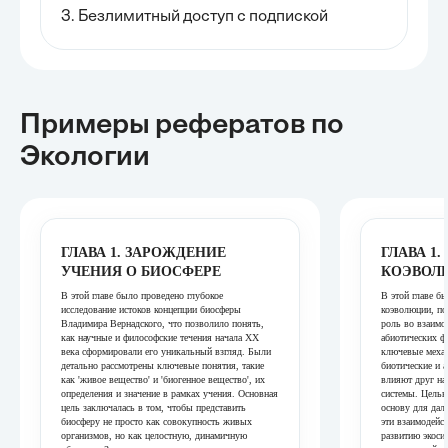
3. Безлимитный доступ с подпиской
Примеры рефератов
по
Экологии
ГЛАВА 1. ЗАРОЖДЕНИЕ
ГЛАВА 1
УЧЕНИЯ О БИОСФЕРЕ
КОЭВОЛ
В этой главе было проведено глубокое
В этой главе б
исследование истоков концепции биосферы
коэволюции, п
Владимира Вернадского, что позволило понять,
роль во взаимо
как научные и философские течения начала XX
абиотических ф
века сформировали его уникальный взгляд. Были
ключевые меха
детально рассмотрены ключевые понятия, такие
биотические и 
как 'живое вещество' и 'биогенное вещество', их
влияют друг на
определения и значение в рамках учения. Основная
системы. Целью
цель заключалась в том, чтобы представить
основу для дал
биосферу не просто как совокупность живых
эти взаимодейс
организмов, но как целостную, динамичную
развитию экоси