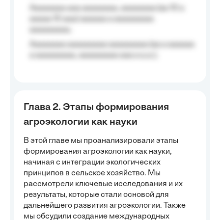
Aaaaaaaa aaa aaaaaaaa, aaaaaaaa (aa 10 a
aaaaa 10 aaa) aaaaaa a aaaaaaaaa
aaaaaaaaa;
Aaaaaaaa aaaaaaaaa aaaaaaaaa (aa a aaaaaa
a aaaaaaaaa, aaaaaaaaa aaa a a.a.);
Глава 2. Этапы формирования
агроэкологии как науки
В этой главе мы проанализировали этапы
формирования агроэкологии как науки,
начиная с интеграции экологических
принципов в сельское хозяйство. Мы
рассмотрели ключевые исследования и их
результаты, которые стали основой для
дальнейшего развития агроэкологии. Также
мы обсудили создание международных