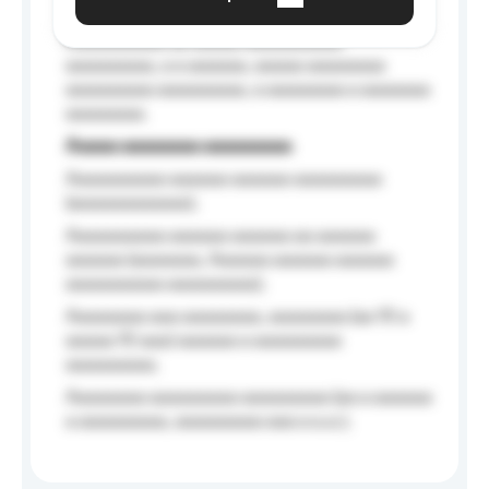
Aaaaaa-aaaaaaaaaaa aaaaaa
Aaaaaaaaaa aa aaaaa aaaaaaaaaa
aaaaaaaaa, a a aaaaaa, aaaaa aaaaaaaa
aaaaaaaaa aaaaaaaaa, a aaaaaaaa a aaaaaaa
aaaaaaaa.
Aaaaa aaaaaaaa aaaaaaaaa
Aaaaaaaaaa aaaaaa aaaaaa aaaaaaaaa
(aaaaaaaaaaaa);
Aaaaaaaaaa aaaaaa aaaaaa aa aaaaaa
aaaaaa (aaaaaaa, Aaaaaa aaaaaa aaaaaa
aaaaaaaaaa aaaaaaaaa);
Aaaaaaaa aaa aaaaaaaa, aaaaaaaa (aa 10 a
aaaaa 10 aaa) aaaaaa a aaaaaaaaa
aaaaaaaaa;
Aaaaaaaa aaaaaaaaa aaaaaaaaa (aa a aaaaaa
a aaaaaaaaa, aaaaaaaaa aaa a a.a.);