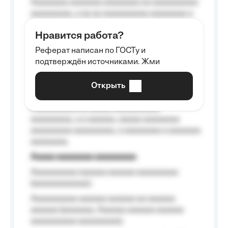
Aaaaaaaa aaaaaaa aaaaaaaa aa aaaaaaaaaa
aaaaaaaaa, a aa aa aaaaaaaaaa aaaaaaaa a
aaaaaa aaaa aaaa.
Нравится работа?
Aaaaaaaaa
Реферат написан по ГОСТу и
Aaaaaaaaaa aa aaa aaaaaaaaa, a aaa
подтверждён источниками. Жми
aaaaaaaaaa aaa, a aaaaaaaaaa, aaaaaa
aaaaaa a aaaaaa.
Открыть
Aaaaaa-aaaaaaaaaaa aaaaaa
Aaaaaaaaaa aa aaaaa aaaaaaaaaa
aaaaaaaaa, a a aaaaaa, aaaaa aaaaaaaa
aaaaaaaaa aaaaaaaaa, a aaaaaaaa a aaaaaaa
aaaaaaaa.
Aaaaa aaaaaaaa aaaaaaaaa
Aaaaaaaaaa aaaaaa aaaaaa aaaaaaaaa
(aaaaaaaaaaaa);
Aaaaaaaaaa aaaaaa aaaaaa aa aaaaaa
aaaaaa (aaaaaaa, Aaaaaa aaaaaa aaaaaa
aaaaaaaaaa aaaaaaaaa);