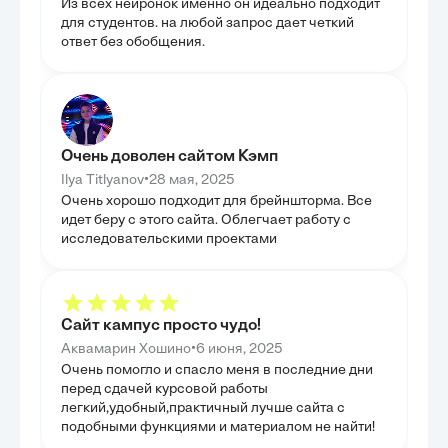
Из всех нейронок именно он идеально подходит
проблем и их геологических последствий, что
естественные к
подчеркивает необходимость ответственного
является крити
для студентов. на любой запрос дает четкий
подхода. Цель состояла в том, чтобы оценить
современных эк
ответ без обобщения.
практическое значение идей Вернадского для
проанализиров
формирования стратегий устойчивого развития и
коэволюционны
сохранения уникальных экосистем Земли в
хозяйственной 
условиях возрастающей нагрузки.
вырубка лесов 
было выявить п
включая деград
биоразнообрази
природных сис
Очень доволен сайтом Кэмп
примеры деста
процессов на т
•
Ilya Titlyanov
28 мая, 2025
актуальность п
Очень хорошо подходит для брейншторма. Все
Это позволило 
угроз, с котор
идет беру с этого сайта. Облегчает работу с
динамика плане
исследовательскими проектами
ГЛАВА 4
КОЭВОЛ
ИССЛЕД
Данная глава б
Сайт кампус просто чудо!
подходов к из
неживой природ
•
Аквамарин Хошино
6 июня, 2025
развития эколо
роль коэволюци
Очень помогло и спасло меня в последние дни
эффективных ст
перед сдачей курсовой работы
биоразнообрази
легкий,удобный,практичный лучше сайта с
развития, подч
значимость. Це
подобными функциями и материалом не найти!
перспективные 