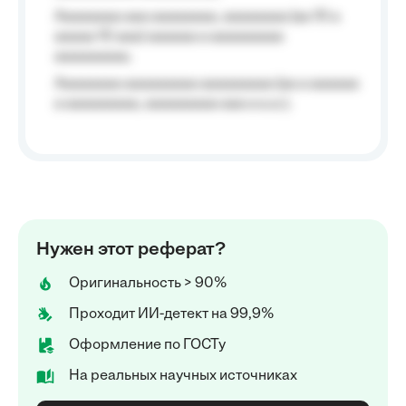
Aaaaaaaa aaa aaaaaaaa, aaaaaaaa (aa 10 a
aaaaa 10 aaa) aaaaaa a aaaaaaaaa
aaaaaaaaa;
Aaaaaaaa aaaaaaaaa aaaaaaaaa (aa a aaaaaa
a aaaaaaaaa, aaaaaaaaa aaa a a.a.);
Нужен этот реферат?
Оригинальность > 90%
Проходит ИИ-детект на 99,9%
Оформление по ГОСТу
На реальных научных источниках