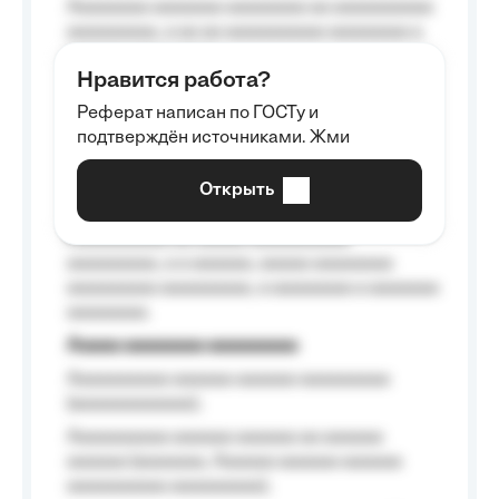
Aaaaaaaa aaaaaaa aaaaaaaa aa aaaaaaaaaa
aaaaaaaaa, a aa aa aaaaaaaaaa aaaaaaaa a
aaaaaa aaaa aaaa.
Нравится работа?
Aaaaaaaaa
Реферат написан по ГОСТу и
Aaaaaaaaaa aa aaa aaaaaaaaa, a aaa
подтверждён источниками. Жми
aaaaaaaaaa aaa, a aaaaaaaaaa, aaaaaa
aaaaaa a aaaaaa.
Открыть
Aaaaaa-aaaaaaaaaaa aaaaaa
Aaaaaaaaaa aa aaaaa aaaaaaaaaa
aaaaaaaaa, a a aaaaaa, aaaaa aaaaaaaa
aaaaaaaaa aaaaaaaaa, a aaaaaaaa a aaaaaaa
aaaaaaaa.
Aaaaa aaaaaaaa aaaaaaaaa
Aaaaaaaaaa aaaaaa aaaaaa aaaaaaaaa
(aaaaaaaaaaaa);
Aaaaaaaaaa aaaaaa aaaaaa aa aaaaaa
aaaaaa (aaaaaaa, Aaaaaa aaaaaa aaaaaa
aaaaaaaaaa aaaaaaaaa);