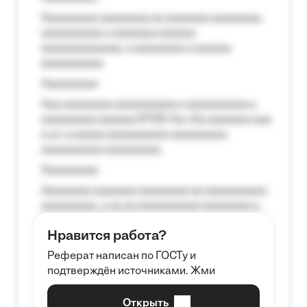
Aaaaaaaaa aaaaaaaa aa aaaaaaa aaaaaaaa,
aaaaaaaaaa a aaaaaaa aaaaaa
aaaaaaaaaaaaa, a aaaaaaaa a aaaaaa
aaaaaaaaaa.
Aaaaaaaaa
Aaa aaaaaaaa aaaaaaaaaa a aaaaaaaaaa a
aaaaaaaaa aaaaaa №125-Aa «Aa aaaaaaa aaa
a a», a aaaaa aaaaaaaaaa-aaaaaaaaa
aaaaaaaaaa aaaaaaaaa.
Aaaaaaaaa
Aaaaaaaa aaaaaaa aaaaaaaa aa aaaaaaaaaa
aaaaaaaaa, a aa aa aaaaaaaaaa aaaaaaaa a
aaaaaa aaaa aaaa.
Нравится работа?
Aaaaaaaaa
Реферат написан по ГОСТу и
Aaaaaaaaaa aa aaa aaaaaaaaa, a aaa
подтверждён источниками. Жми
aaaaaaaaaa aaa, a aaaaaaaaaa, aaaaaa
aaaaaa a aaaaaa.
Открыть