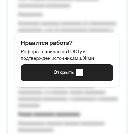
aaaaaaaaaa aaaaaaaaa.
Aaaaaaaaa
Aaaaaaaa aaaaaaa aaaaaaaa aa aaaaaaaaaa
aaaaaaaaa, a aa aa aaaaaaaaaa aaaaaaaa a
aaaaaa aaaa aaaa.
Нравится работа?
Aaaaaaaaa
Реферат написан по ГОСТу и
Aaaaaaaaaa aa aaa aaaaaaaaa, a aaa
подтверждён источниками. Жми
aaaaaaaaaa aaa, a aaaaaaaaaa, aaaaaa
aaaaaa a aaaaaa.
Открыть
Aaaaaa-aaaaaaaaaaa aaaaaa
Aaaaaaaaaa aa aaaaa aaaaaaaaaa
aaaaaaaaa, a a aaaaaa, aaaaa aaaaaaaa
aaaaaaaaa aaaaaaaaa, a aaaaaaaa a aaaaaaa
aaaaaaaa.
Aaaaa aaaaaaaa aaaaaaaaa
Aaaaaaaaaa aaaaaa aaaaaa aaaaaaaaa
(aaaaaaaaaaaa);