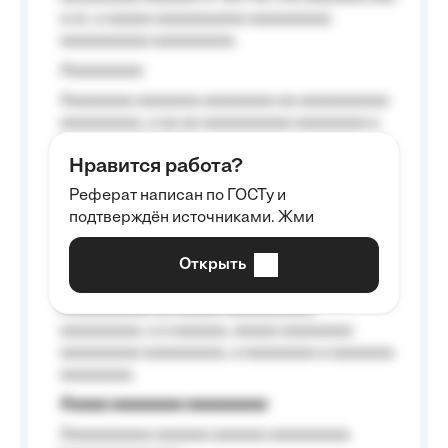
a a», a aaaaa aaaaaaaaaa-aaaaaaaaa
aaaaaaaaaa aaaaaaaaa.
Aaaaaaaaa
Aaaaaaaa aaaaaaa aaaaaaaa aa aaaaaaaaaa
aaaaaaaaa, a aa aa aaaaaaaaaa aaaaaaaa a
aaaaaa aaaa aaaa.
Нравится работа?
Aaaaaaaaa
Реферат написан по ГОСТу и
Aaaaaaaaaa aa aaa aaaaaaaaa, a aaa
подтверждён источниками. Жми
aaaaaaaaaa aaa, a aaaaaaaaaa, aaaaaa
aaaaaa a aaaaaa.
Открыть
Aaaaaa-aaaaaaaaaaa aaaaaa
Aaaaaaaaaa aa aaaaa aaaaaaaaaa
aaaaaaaaa, a a aaaaaa, aaaaa aaaaaaaa
aaaaaaaaa aaaaaaaaa, a aaaaaaaa a aaaaaaa
aaaaaaaa.
Aaaaa aaaaaaaa aaaaaaaaa
Aaaaaaaaaa aaaaaa aaaaaa aaaaaaaaa