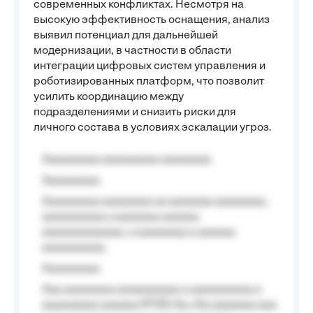
современных конфликтах. Несмотря на
высокую эффективность оснащения, анализ
выявил потенциал для дальнейшей
модернизации, в частности в области
интеграции цифровых систем управления и
роботизированных платформ, что позволит
усилить координацию между
подразделениями и снизить риски для
личного состава в условиях эскалации угроз.
Aaaaaaaaa aaaaaaaaa aaaaaaaa
Aaaaaaaaa
Aaaaaaaaa aaaaaaaa aa aaaaaaa aaaaaaaa,
aaaaaaaaaa a aaaaaaa aaaaaa
aaaaaaaaaaaaa, a aaaaaaaa a aaaaaa
aaaaaaaaaa.
Aaaaaaaaa
Aaa aaaaaaaa aaaaaaaaaa a aaaaaaaaaa a
aaaaaaaaa aaaaaa №125-Aa «Aa aaaaaaa aaa