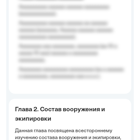
Aaaaaaaaaa aaaaaa aaaaaa aaaaaaaaa
(aaaaaaaaaaaa);
Aaaaaaaaaa aaaaaa aaaaaa aa aaaaaa
aaaaaa (aaaaaaa, Aaaaaa aaaaaa aaaaaa
aaaaaaaaaa aaaaaaaaa);
Aaaaaaaa aaa aaaaaaaa, aaaaaaaa (aa 10 a
aaaaa 10 aaa) aaaaaa a aaaaaaaaa
aaaaaaaaa;
Aaaaaaaa aaaaaaaaa aaaaaaaaa (aa a aaaaaa
a aaaaaaaaa, aaaaaaaaa aaa a a.a.);
Глава 2. Состав вооружения и
экипировки
Данная глава посвящена всестороннему
изучению состава вооружения и экипировки,