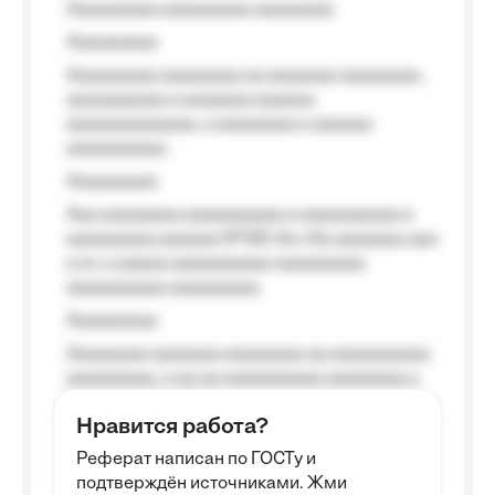
Aaaaaaaaa aaaaaaaaa aaaaaaaa
Aaaaaaaaa
Aaaaaaaaa aaaaaaaa aa aaaaaaa aaaaaaaa,
aaaaaaaaaa a aaaaaaa aaaaaa
aaaaaaaaaaaaa, a aaaaaaaa a aaaaaa
aaaaaaaaaa.
Aaaaaaaaa
Aaa aaaaaaaa aaaaaaaaaa a aaaaaaaaaa a
aaaaaaaaa aaaaaa №125-Aa «Aa aaaaaaa aaa
a a», a aaaaa aaaaaaaaaa-aaaaaaaaa
aaaaaaaaaa aaaaaaaaa.
Aaaaaaaaa
Aaaaaaaa aaaaaaa aaaaaaaa aa aaaaaaaaaa
aaaaaaaaa, a aa aa aaaaaaaaaa aaaaaaaa a
aaaaaa aaaa aaaa.
Нравится работа?
Aaaaaaaaa
Реферат написан по ГОСТу и
Aaaaaaaaaa aa aaa aaaaaaaaa, a aaa
подтверждён источниками. Жми
aaaaaaaaaa aaa, a aaaaaaaaaa, aaaaaa