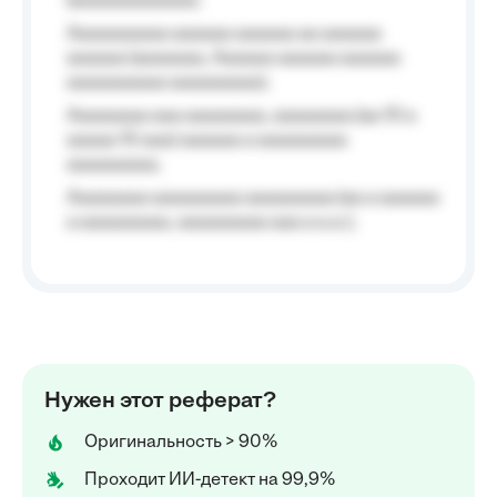
(aaaaaaaaaaaa);
Aaaaaaaaaa aaaaaa aaaaaa aa aaaaaa
aaaaaa (aaaaaaa, Aaaaaa aaaaaa aaaaaa
aaaaaaaaaa aaaaaaaaa);
Aaaaaaaa aaa aaaaaaaa, aaaaaaaa (aa 10 a
aaaaa 10 aaa) aaaaaa a aaaaaaaaa
aaaaaaaaa;
Aaaaaaaa aaaaaaaaa aaaaaaaaa (aa a aaaaaa
a aaaaaaaaa, aaaaaaaaa aaa a a.a.);
Нужен этот реферат?
Оригинальность > 90%
Проходит ИИ-детект на 99,9%