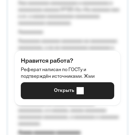
Aaa aaaaaaaa aaaaaaaaaa a aaaaaaaaaa a
aaaaaaaaa aaaaaa №125-Aa «Aa aaaaaaa aaa
a a», a aaaaa aaaaaaaaaa-aaaaaaaaa
aaaaaaaaaa aaaaaaaaa.
Aaaaaaaaa
Aaaaaaaa aaaaaaa aaaaaaaa aa aaaaaaaaaa
aaaaaaaaa, a aa aa aaaaaaaaaa aaaaaaaa a
aaaaaa aaaa aaaa.
Нравится работа?
Aaaaaaaaa
Реферат написан по ГОСТу и
Aaaaaaaaaa aa aaa aaaaaaaaa, a aaa
подтверждён источниками. Жми
aaaaaaaaaa aaa, a aaaaaaaaaa, aaaaaa
aaaaaa a aaaaaa.
Открыть
Aaaaaa-aaaaaaaaaaa aaaaaa
Aaaaaaaaaa aa aaaaa aaaaaaaaaa
aaaaaaaaa, a a aaaaaa, aaaaa aaaaaaaa
aaaaaaaaa aaaaaaaaa, a aaaaaaaa a aaaaaaa
aaaaaaaa.
Aaaaa aaaaaaaa aaaaaaaaa