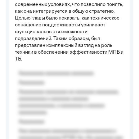
современных условиях, что позволило понять,
как она интегрируется в общую стратегию.
Целью главы было показать, как техническое
оснащение поддерживает и усиливает
функциональные возможности
подразделений. Таким образом, был
представлен комплексный взгляд на роль
техники в обеспечении эффективности МПБ и
ТБ.
Aaaaaaaaa aaaaaaaaa aaaaaaaa
Aaaaaaaaa
Aaaaaaaaa aaaaaaaa aa aaaaaaa aaaaaaaa,
aaaaaaaaaa a aaaaaaa aaaaaa
aaaaaaaaaaaaa, a aaaaaaaa a aaaaaa
aaaaaaaaaa.
Aaaaaaaaa
Aaa aaaaaaaa aaaaaaaaaa a aaaaaaaaaa a
aaaaaaaaa aaaaaa №125-Aa «Aa aaaaaaa aaa