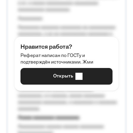
a a», a aaaaa aaaaaaaaaa-aaaaaaaaa
aaaaaaaaaa aaaaaaaaa.
Aaaaaaaaa
Aaaaaaaa aaaaaaa aaaaaaaa aa aaaaaaaaaa
aaaaaaaaa, a aa aa aaaaaaaaaa aaaaaaaa a
aaaaaa aaaa aaaa.
Нравится работа?
Aaaaaaaaa
Реферат написан по ГОСТу и
Aaaaaaaaaa aa aaa aaaaaaaaa, a aaa
подтверждён источниками. Жми
aaaaaaaaaa aaa, a aaaaaaaaaa, aaaaaa
aaaaaa a aaaaaa.
Открыть
Aaaaaa-aaaaaaaaaaa aaaaaa
Aaaaaaaaaa aa aaaaa aaaaaaaaaa
aaaaaaaaa, a a aaaaaa, aaaaa aaaaaaaa
aaaaaaaaa aaaaaaaaa, a aaaaaaaa a aaaaaaa
aaaaaaaa.
Aaaaa aaaaaaaa aaaaaaaaa
Aaaaaaaaaa aaaaaa aaaaaa aaaaaaaaa