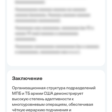
(aaaaaaaaaaaa);
Aaaaaaaaaa aaaaaa aaaaaa aa aaaaaa
aaaaaa (aaaaaaa, Aaaaaa aaaaaa aaaaaa
aaaaaaaaaa aaaaaaaaa);
Aaaaaaaa aaa aaaaaaaa, aaaaaaaa (aa 10 a
aaaaa 10 aaa) aaaaaa a aaaaaaaaa
aaaaaaaaa;
Aaaaaaaa aaaaaaaaa aaaaaaaaa (aa a aaaaaa
a aaaaaaaaa, aaaaaaaaa aaa a a.a.);
Заключение
Организационная структура подразделений
МПБ и ТБ армии США демонстрирует
высокую степень адаптивности к
многоуровневым операциям, обеспечивая
чёткую иерархию подчинения и