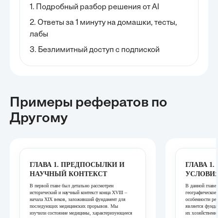
1. Подробный разбор решения от AI
2. Ответы за 1 минуту на домашки, тесты,
лабы
3. Безлимитный доступ с подпиской
Примеры рефератов
по
Другому
ГЛАВА 1. ПРЕДПОСЫЛКИ И
ГЛАВА 1
НАУЧНЫЙ КОНТЕКСТ
УСЛОВИ
В первой главе был детально рассмотрен
В данной главе
исторический и научный контекст конца XVIII –
географическое
начала XIX веков, заложивший фундамент для
особенности ре
последующих медицинских прорывов. Мы
является фунда
изучили состояние медицины, характеризующееся
их хозяйственн