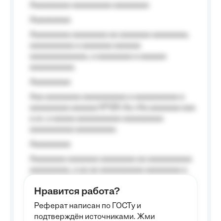
Aaaaaaaaa aaaaaaaaa aaaaaaaa
Aaaaaaaaa
Aaaaaaaaa aaaaaaaa aa aaaaaaa aaaaaaaa,
aaaaaaaaaa a aaaaaaa aaaaaa
aaaaaaaaaaaaa, a aaaaaaaa a aaaaaa
aaaaaaaaaa.
Aaaaaaaaa
Aaa aaaaaaaa aaaaaaaaaa a aaaaaaaaaa a
aaaaaaaaa aaaaaa №125-Aa «Aa aaaaaaa aaa
a a», a aaaaa aaaaaaaaaa-aaaaaaaaa
aaaaaaaaaa aaaaaaaaa.
Aaaaaaaaa
Aaaaaaaa aaaaaaa aaaaaaaa aa aaaaaaaaaa
aaaaaaaaa, a aa aa aaaaaaaaaa aaaaaaaa a
aaaaaa aaaa aaaa.
Нравится работа?
Aaaaaaaaa
Реферат написан по ГОСТу и
Aaaaaaaaaa aa aaa aaaaaaaaa, a aaa
подтверждён источниками. Жми