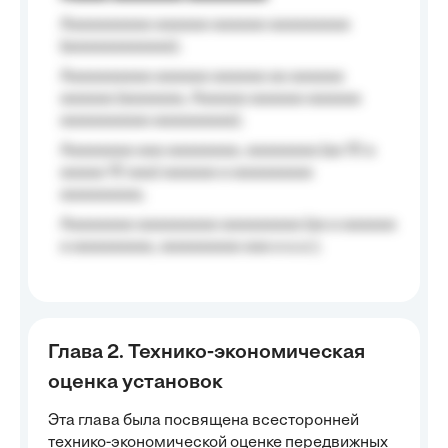
Aaaaaaaaaa aaaaaa aaaaaa aaaaaaaaa
(aaaaaaaaaaaa);
Aaaaaaaaaa aaaaaa aaaaaa aa aaaaaa
aaaaaa (aaaaaaa, Aaaaaa aaaaaa aaaaaa
aaaaaaaaaa aaaaaaaaa);
Aaaaaaaa aaa aaaaaaaa, aaaaaaaa (aa 10 a
aaaaa 10 aaa) aaaaaa a aaaaaaaaa
aaaaaaaaa;
Aaaaaaaa aaaaaaaaa aaaaaaaaa (aa a aaaaaa
a aaaaaaaaa, aaaaaaaaa aaa a a.a.);
Глава 2. Технико-экономическая
оценка установок
Эта глава была посвящена всесторонней
технико-экономической оценке передвижных