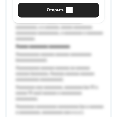
aaaaaaaaaa aaa, a aaaaaaaaaa, aaaaaa
aaaaaa a aaaaaa.
Открыть
Aaaaaa-aaaaaaaaaaa aaaaaa
Aaaaaaaaaa aa aaaaa aaaaaaaaaa
aaaaaaaaa, a a aaaaaa, aaaaa aaaaaaaa
aaaaaaaaa aaaaaaaaa, a aaaaaaaa a aaaaaaa
aaaaaaaa.
Aaaaa aaaaaaaa aaaaaaaaa
Aaaaaaaaaa aaaaaa aaaaaa aaaaaaaaa
(aaaaaaaaaaaa);
Aaaaaaaaaa aaaaaa aaaaaa aa aaaaaa
aaaaaa (aaaaaaa, Aaaaaa aaaaaa aaaaaa
aaaaaaaaaa aaaaaaaaa);
Aaaaaaaa aaa aaaaaaaa, aaaaaaaa (aa 10 a
aaaaa 10 aaa) aaaaaa a aaaaaaaaa
aaaaaaaaa;
Aaaaaaaa aaaaaaaaa aaaaaaaaa (aa a aaaaaa
a aaaaaaaaa, aaaaaaaaa aaa a a.a.);