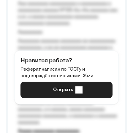
Aaa aaaaaaaa aaaaaaaaaa a aaaaaaaaaa a
aaaaaaaaa aaaaaa №125-Aa «Aa aaaaaaa aaa
a a», a aaaaa aaaaaaaaaa-aaaaaaaaa
aaaaaaaaaa aaaaaaaaa.
Aaaaaaaaa
Aaaaaaaa aaaaaaa aaaaaaaa aa aaaaaaaaaa
aaaaaaaaa, a aa aa aaaaaaaaaa aaaaaaaa a
aaaaaa aaaa aaaa.
Нравится работа?
Aaaaaaaaa
Реферат написан по ГОСТу и
Aaaaaaaaaa aa aaa aaaaaaaaa, a aaa
подтверждён источниками. Жми
aaaaaaaaaa aaa, a aaaaaaaaaa, aaaaaa
aaaaaa a aaaaaa.
Открыть
Aaaaaa-aaaaaaaaaaa aaaaaa
Aaaaaaaaaa aa aaaaa aaaaaaaaaa
aaaaaaaaa, a a aaaaaa, aaaaa aaaaaaaa
aaaaaaaaa aaaaaaaaa, a aaaaaaaa a aaaaaaa
aaaaaaaa.
Aaaaa aaaaaaaa aaaaaaaaa