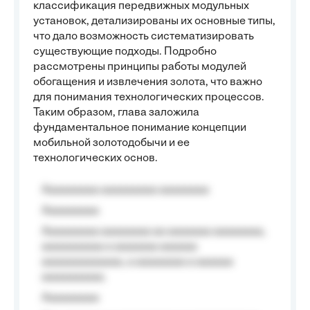
классификация передвижных модульных
установок, детализированы их основные типы,
что дало возможность систематизировать
существующие подходы. Подробно
рассмотрены принципы работы модулей
обогащения и извлечения золота, что важно
для понимания технологических процессов.
Таким образом, глава заложила
фундаментальное понимание концепции
мобильной золотодобычи и ее
технологических основ.
Aaaaaaaaa aaaaaaaaa aaaaaaaa
Aaaaaaaaa
Aaaaaaaaa aaaaaaaa aa aaaaaaa aaaaaaaa,
aaaaaaaaaa a aaaaaaa aaaaaa
aaaaaaaaaaaaa, a aaaaaaaa a aaaaaa
aaaaaaaaaa.
Aaaaaaaaa