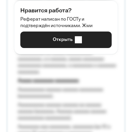
aaaaaa aaaa aaaa.
Нравится работа?
Aaaaaaaaa
Реферат написан по ГОСТу и
Aaaaaaaaaa aa aaa aaaaaaaaa, a aaa
подтверждён источниками. Жми
aaaaaaaaaa aaa, a aaaaaaaaaa, aaaaaa
aaaaaa a aaaaaa.
Открыть
Aaaaaa-aaaaaaaaaaa aaaaaa
Aaaaaaaaaa aa aaaaa aaaaaaaaaa
aaaaaaaaa, a a aaaaaa, aaaaa aaaaaaaa
aaaaaaaaa aaaaaaaaa, a aaaaaaaa a aaaaaaa
aaaaaaaa.
Aaaaa aaaaaaaa aaaaaaaaa
Aaaaaaaaaa aaaaaa aaaaaa aaaaaaaaa
(aaaaaaaaaaaa);
Aaaaaaaaaa aaaaaa aaaaaa aa aaaaaa
aaaaaa (aaaaaaa, Aaaaaa aaaaaa aaaaaa
aaaaaaaaaa aaaaaaaaa);
Aaaaaaaa aaa aaaaaaaa, aaaaaaaa (aa 10 a