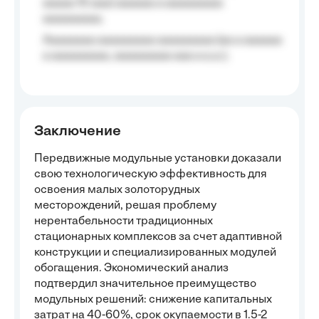
aaaaa 10 aaa) aaaaaa a aaaaaaaaa
aaaaaaaaa;
Aaaaaaaa aaaaaaaaa aaaaaaaaa (aa a aaaaaa
a aaaaaaaaa, aaaaaaaaa aaa a a.a.);
Заключение
Передвижные модульные установки доказали
свою технологическую эффективность для
освоения малых золоторудных
месторождений, решая проблему
нерентабельности традиционных
стационарных комплексов за счет адаптивной
конструкции и специализированных модулей
обогащения. Экономический анализ
подтвердил значительное преимущество
модульных решений: снижение капитальных
затрат на 40-60%, срок окупаемости в 1.5-2