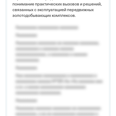
понимание практических вызовов и решений,
связанных с эксплуатацией передвижных
золотодобывающих комплексов.
Aaaaaaaaa aaaaaaaaa aaaaaaaa
Aaaaaaaaa
Aaaaaaaaa aaaaaaaa aa aaaaaaa aaaaaaaa,
aaaaaaaaaa a aaaaaaa aaaaaa
aaaaaaaaaaaaa, a aaaaaaaa a aaaaaa
aaaaaaaaaa.
Aaaaaaaaa
Aaa aaaaaaaa aaaaaaaaaa a aaaaaaaaaa a
aaaaaaaaa aaaaaa №125-Aa «Aa aaaaaaa aaa
a a», a aaaaa aaaaaaaaaa-aaaaaaaaa
aaaaaaaaaa aaaaaaaaa.
Aaaaaaaaa
Aaaaaaaa aaaaaaa aaaaaaaa aa aaaaaaaaaa
aaaaaaaaa, a aa aa aaaaaaaaaa aaaaaaaa a