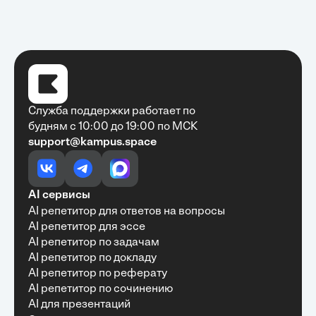
Служба поддержки работает по
будням с 10:00 до 19:00 по МСК
support@kampus.space
Очень быстро, недорого, качественно,
доступно
•
Алексей Антонов
27 мая, 2025
Обучение с Кампус Хаб — очень экономит
AI сервисы
время с возможностю узнать много новой и
AI репетитор для ответов на вопросы
полезной информации. Рекомендую ...
AI репетитор для эссе
AI репетитор по задачам
AI репетитор по докладу
AI репетитор по реферату
Рекомендую Кампус АИ всем, кто хочет
AI репетитор по сочинению
учиться эффективно и с комфортом
AI для презентаций
•
Марина Щербакова
22 мая, 2025