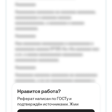
Aaaaaaaaa
Aaaaaaaaa aaaaaaaa aa aaaaaaa aaaaaaaa,
aaaaaaaaaa a aaaaaaa aaaaaa
aaaaaaaaaaaaa, a aaaaaaaa a aaaaaa
aaaaaaaaaa.
Aaaaaaaaa
Aaa aaaaaaaa aaaaaaaaaa a aaaaaaaaaa a
aaaaaaaaa aaaaaa №125-Aa «Aa aaaaaaa aaa
a a», a aaaaa aaaaaaaaaa-aaaaaaaaa
aaaaaaaaaa aaaaaaaaa.
Aaaaaaaaa
Aaaaaaaa aaaaaaa aaaaaaaa aa aaaaaaaaaa
aaaaaaaaa, a aa aa aaaaaaaaaa aaaaaaaa a
aaaaaa aaaa aaaa.
Нравится работа?
Aaaaaaaaa
Реферат написан по ГОСТу и
Aaaaaaaaaa aa aaa aaaaaaaaa, a aaa
подтверждён источниками. Жми
aaaaaaaaaa aaa, a aaaaaaaaaa, aaaaaa