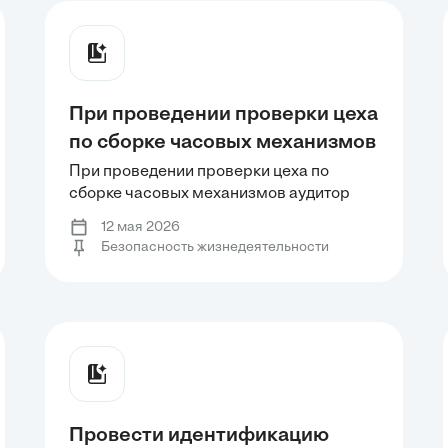
При проведении проверки цеха
по сборке часовых механизмов
аудитор отмечает, что вопреки
При проведении проверки цеха по
сборке часовых механизмов аудитор
рабочей инструкции РИ - 97, в
отмечает, что вопреки рабочей
которой определены
12 мая 2026
инструкции РИ - 97, в которой
Безопасность жизнедеятельности
требования к спецодежде для
определены требования к спецодежде
мастеров-сборщиков, двое из
для мастеров-сборщиков, двое из семи
мастеров- сборщиков не носят белые
семи мастеров- сборщиков не
головные уборы.
носят белые головные уборы.
Провести идентификацию