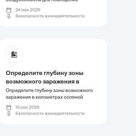
воздухообмена для помещения
м3, если в помещении
размером 12х8х3 м3, если в помещении
проводятся работы с азотной
24 мая 2026
проводятся работы с азотной кислотой.
Безопасность жизнедеятельности
кислотой. Расход воздуха для
Расход воздуха для удаления вредного
удаления вредного вещества
вещества составляет 42 м3/мин. Ответ
округлить до сотых.
составляет 42 м3/мин. Ответ
округлить до сотых.
Определите глубину зоны
возможного заражения в
километрах соляной кислотой
Определите глубину зоны возможного
заражения в километрах соляной
при времени от начала аварии 1
кислотой при времени от начала аварии
ч. Метеоусловия на момент
13 мая 2026
1 ч. Метеоусловия на момент аварии:
Безопасность жизнедеятельности
аварии: скорость ветра 4 м/с,
скорость ветра 4 м/с, температура
температура воздуха 0℃,
воздуха 0℃, степень вертикальной
устойчивости атмосферы - изотермия.
степень вертикальной