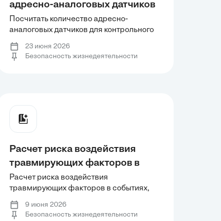
адресно-аналоговых датчиков
для контрольного приемника
Посчитать количество адресно-
аналоговых датчиков для контрольного
С-2000М: извещатели в
приемника С-2000М: извещатели в
помещении 2 лаборатории по
23 июня 2026
помещении 2 лаборатории по 36 м², 19
Безопасность жизнедеятельности
36 м², 19 кабинетов по 60 м²,
кабинетов по 60 м², туалет 30 м², 3
туалет 30 м², 3 коридора 240,
коридора 240, 220, 220 м², спортзал 540
м² высота потолка 6 м, актовый зал 450
220, 220 м², спортзал 540 м²
м²
высота потолка 6 м, актовый
зал 450 м²
Расчет риска воздействия
травмирующих факторов в
событиях, указанных в таблице
Расчет риска воздействия
травмирующих факторов в событиях,
2.
указанных в таблице 2.
9 июня 2026
Безопасность жизнедеятельности