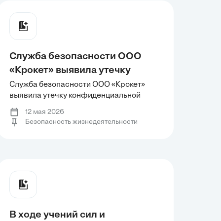
Разлив СДЯВ
устойчивости атмосферы -
изотермия. Разлив СДЯВ
Служба безопасности ООО
«Крокет» выявила утечку
конфиденциальной
Служба безопасности ООО «Крокет»
выявила утечку конфиденциальной
информации, содержащейся в
информации, содержащейся в
документах ограниченного
12 мая 2026
документах ограниченного доступа,
Безопасность жизнедеятельности
доступа, регулярно
регулярно используемых пятью
используемых пятью
сотрудниками организации. Опишите
порядок действий сотрудников службы
сотрудниками организации.
безопасности при проведении
Опишите порядок действий
сотрудников службы
безопасности при проведении
В ходе учений сил и