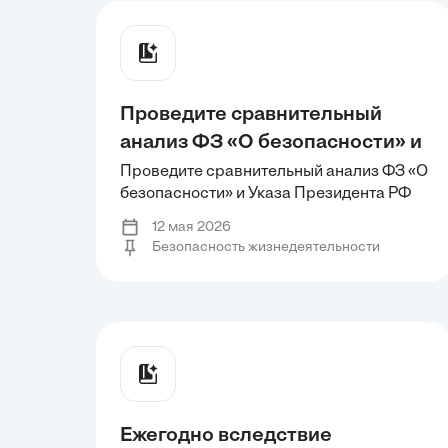
Проведите сравнительный
анализ ФЗ «О безопасности» и
Указа Президента РФ «О
Проведите сравнительный анализ ФЗ «О
безопасности» и Указа Президента РФ
стратегии национальной
«О стратегии национальной
безопасности РФ до 2020
12 мая 2026
безопасности РФ до 2020 года» на
Безопасность жизнедеятельности
года» на предмет
предмет установления: ) объектов
установления: ) объектов
безопасности; Б) системы и субъектов
обеспечения безопасности.
безопасности; Б) системы и
субъектов обеспечения
безопасности.
Ежегодно вследствие