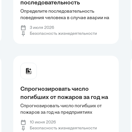
последовательность
поведения человека в случае
Определите последовательность
поведения человека в случае аварии на
аварии на радиационно-
радиационно-опасном объекте. Укажите
опасном объекте. Укажите
3 июля 2026
неверные действия. Снимите верхнюю
Безопасность жизнедеятельности
неверные действия. Снимите
одежду, обувь и поместите их в
верхнюю одежду, обувь и
пластиковый пакет. Включите радио или
телевизор и слушайте сообщения.
поместите их в пластиковый
Тщательно
пакет. Включите радио или
телевизор и слушайте
сообщения. Тщательно
Спрогнозировать число
погибших от пожаров за год на
предприятиях розничной
Спрогнозировать число погибших от
пожаров за год на предприятиях
торговли г. Екатеринбурга, если
розничной торговли г. Екатеринбурга,
известно, что величина
10 июня 2026
если известно, что величина
Безопасность жизнедеятельности
индивидуального риска гибели
индивидуального риска гибели от