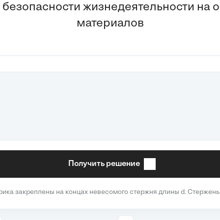
 безопасности жизнедеятельности на о
материалов
Получить решение
ка закреплены на концах невесомого стержня длины d. Стержень 