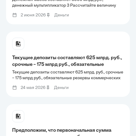
денежная масса, если денежный
денежный мультипликатор 3 Рассчитайте величину
денежной базы. Как изменится денежная масса, если
мультипликатор уменьшится до 2,5?
2 июня 2026
Деньги
денежный мультипликатор уменьшится до 2,5?
Текущие депозиты составляют 625 млрд. руб.,
срочные – 175 млрд руб., обязательные
резервы коммерческих банков – 80 млрд. руб.,
Текущие депозиты составляют 625 млрд. руб., срочные
избыточные – 40 млрд. руб., наличные деньги в
– 175 млрд руб., обязательные резервы коммерческих
банков – 80 млрд. руб., избыточные – 40 млрд. руб.,
обращении – 200 млрд. руб. Рассчитайте:
24 мая 2026
Деньги
наличные деньги в обращении – 200 млрд. руб.
величину денежных агрегатов М1, М2. норму
Рассчитайте: величину денежных агрегатов М1, М2.
норму
Предположим, что первоначальная сумма