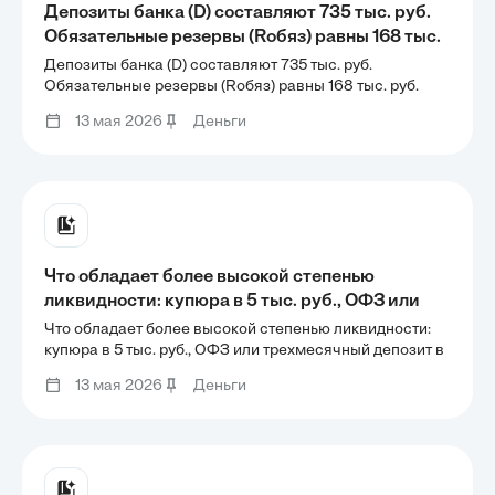
Депозиты банка (D) составляют 735 тыс. руб.
Обязательные резервы (Rобяз) равны 168 тыс.
руб. Каким станет конечное предложение
Депозиты банка (D) составляют 735 тыс. руб.
денег со стороны всей банковской системы
Обязательные резервы (Rобяз) равны 168 тыс. руб.
Каким станет конечное предложение денег со стороны
(ΔM1), если вкладчик заберет со счета 43 тыс.
13 мая 2026
Деньги
всей банковской системы (ΔM1), если вкладчик
руб., а банки будут полностью
заберет со счета 43 тыс. руб., а банки будут полностью
Что обладает более высокой степенью
ликвидности: купюра в 5 тыс. руб., ОФЗ или
трехмесячный депозит в коммерческом
Что обладает более высокой степенью ликвидности:
банке?
купюра в 5 тыс. руб., ОФЗ или трехмесячный депозит в
коммерческом банке?
13 мая 2026
Деньги