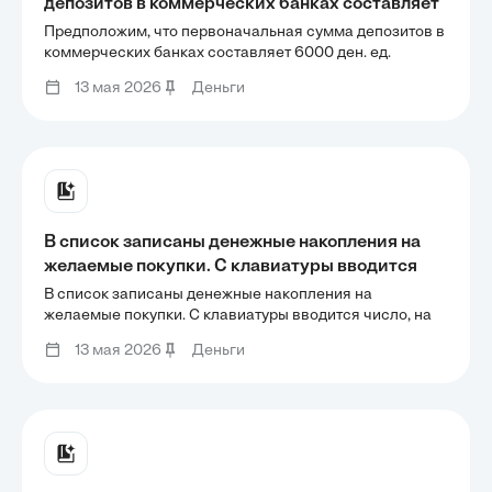
депозитов в коммерческих банках составляет
6000 ден. ед. Величина обязательных
Предположим, что первоначальная сумма депозитов в
резервов составляет 700 ден. ед., величина
коммерческих банках составляет 6000 ден. ед.
Величина обязательных резервов составляет 700 ден.
избыточных резервов 500 ден. ед. Население
13 мая 2026
Деньги
ед., величина избыточных резервов 500 ден. ед.
все попадающие к нему наличные деньги
Население все попадающие к нему наличные деньги
стремится
стремится
В список записаны денежные накопления на
желаемые покупки. С клавиатуры вводится
число, на которое будут увеличены значения
В список записаны денежные накопления на
всех элементов списка. Программа изменяет
желаемые покупки. С клавиатуры вводится число, на
которое будут увеличены значения всех элементов
элементы списка, увеличивая их, и выводит
13 мая 2026
Деньги
списка. Программа изменяет элементы списка,
новый список на экран.
увеличивая их, и выводит новый список на экран.