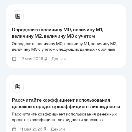
Определите величину М0, величину М1,
величину М2, величину М3 с учетом
следующих данных: • срочные вклады
Определите величину М0, величину М1, величину М2,
населения в банке = 1190 • депозитные
величину М3 с учетом следующих данных: • срочные
вклады населения в банке = 1190 • депозитные
сертификаты = 350 • расчётные, текущие
12 мая 2026
Деньги
сертификаты = 350 • расчётные, текущие счета
счета юридических лиц = 675 • вклады
юридических лиц = 675 • вклады населения до
населения до востребования = 430 •
востребования = 430 •
Рассчитайте коэффициент использования
денежных средств; коэффициент ликвидности
денежных средств, если имеются следующие
Рассчитайте коэффициент использования денежных
данные о структуре денежной массы в млрд р.:
средств; коэффициент ликвидности денежных
средств, если имеются следующие данные о структуре
11 мая 2026
Деньги
денежной массы в млрд р.: