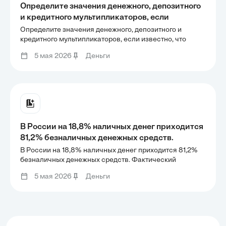
Определите значения денежного, депозитного
и кредитного мультипликаторов, если
известно, что величина коэффициента
Определите значения денежного, депозитного и
депонирования денег составляет 1,95, норма
кредитного мультипликаторов, если известно, что
величина коэффициента депонирования денег
обязательных резервов равна 13%, а норма
5 мая 2026
Деньги
составляет 1,95, норма обязательных резервов равна
избыточных резервов коммерческих банков
13%, а норма избыточных резервов коммерческих
достигает
банков достигает
В России на 18,8% наличных денег приходится
81,2% безналичных денежных средств.
Фактический денежный мультипликатор
В России на 18,8% наличных денег приходится 81,2%
составит … (Ответ округлите до целого числа.)
безналичных денежных средств. Фактический
денежный мультипликатор составит … (Ответ округлите
5 мая 2026
Деньги
до целого числа.)