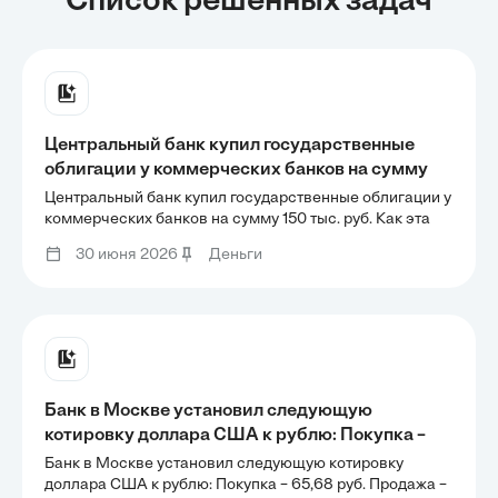
Список решенных задач
Центральный банк купил государственные
облигации у коммерческих банков на сумму
150 тыс. руб. Как эта операция изменит
Центральный банк купил государственные облигации у
количество денег в экономике, если
коммерческих банков на сумму 150 тыс. руб. Как эта
операция изменит количество денег в экономике, если
обязательная резервная норма составляет 20
30 июня 2026
Деньги
обязательная резервная норма составляет 20 %?
%?
Банк в Москве установил следующую
котировку доллара США к рублю: Покупка –
65,68 руб. Продажа – 66,00 руб. Определить: 1)
Банк в Москве установил следующую котировку
сколько рублей будет получено при обмене 100
доллара США к рублю: Покупка – 65,68 руб. Продажа –