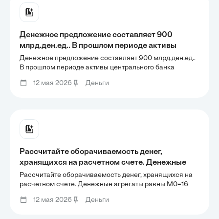
Денежное предложение составляет 900
млрд.ден.ед.. В прошлом периоде активы
центрального банка выросли, что привело к
Денежное предложение составляет 900 млрд.ден.ед..
увеличению денежной базы на 25
В прошлом периоде активы центрального банка
выросли, что привело к увеличению денежной базы на
млрд.ден.ед.. Известно, что резервная норма -
12 мая 2026
Деньги
25 млрд.ден.ед.. Известно, что резервная норма - 14%;
14%; банки держат собственную кассу,
банки держат собственную кассу, составляющую в
составляющую в среднем -
среднем -
Рассчитайте оборачиваемость денег,
хранящихся на расчетном счете. Денежные
агрегаты равны М0=16 млрд. руб., М1=40 млрд.
Рассчитайте оборачиваемость денег, хранящихся на
руб., М2=48 млрд. руб.
расчетном счете. Денежные агрегаты равны М0=16
млрд. руб., М1=40 млрд. руб., М2=48 млрд. руб.
12 мая 2026
Деньги