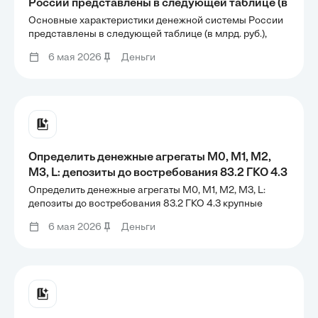
России представлены в следующей таблице (в
млрд. руб.), данные округлены: По этим
Основные характеристики денежной системы России
данным определите на соответствующую дату
представлены в следующей таблице (в млрд. руб.),
данные округлены: По этим данным определите на
следующие параметры: 1) коэффициент
6 мая 2026
Деньги
соответствующую дату следующие параметры: 1)
депонирования; 2) норму резервирования в
коэффициент депонирования; 2) норму
экономике в
резервирования в экономике в
Определить денежные агрегаты M0, М1, М2,
М3, L: депозиты до востребования 83.2 ГКО 4.3
крупные срочные вклады 6.5 американские
Определить денежные агрегаты M0, М1, М2, М3, L:
доллары 5.8 разменная монета 3.6
депозиты до востребования 83.2 ГКО 4.3 крупные
срочные вклады 6.5 американские доллары 5.8
долгосрочные государственные облигации 2.8
6 мая 2026
Деньги
разменная монета 3.6 долгосрочные государственные
банкноты ЦБ 11.2 сберегательные депозиты
облигации 2.8 банкноты ЦБ 11.2 сберегательные
47.5
депозиты 47.5