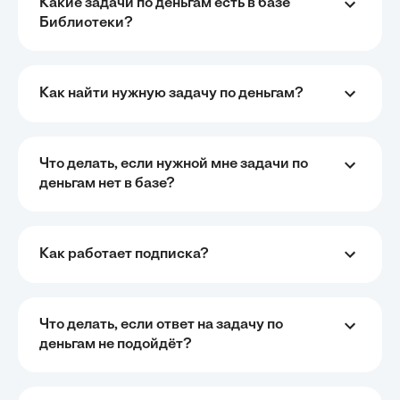
Какие задачи по деньгам есть в базе
Библиотеки?
Очень быстро, недорого, качественно,
Как найти нужную задачу по деньгам?
доступно
•
Алексей Антонов
27 мая, 2025
Обучение с Кампус Хаб — очень экономит время с
Что делать, если нужной мне задачи по
возможностю узнать много новой и полезной
деньгам нет в базе?
информации. Рекомендую ...
Как работает подписка?
Рекомендую Кампус АИ всем, кто хочет
учиться эффективно и с комфортом
•
Марина Щербакова
22 мая, 2025
Пользуюсь сайтом Кампус АИ уже несколько
Что делать, если ответ на задачу по
месяцев и хочу отметить высокий уровень
деньгам не подойдёт?
удобства и информативности. Платформа отлично
подходит как для самостоятельного обучения, так и
для профессионального развития — материалы