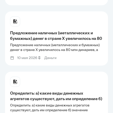
Предложение наличных (металлических и
бумажных) денег в стране Х увеличилось на 80
млн динариев, а доля их в денежной массе
Предложение наличных (металлических и бумажных)
возросла в 1,5 раза. Цены повысились в
денег в стране Х увеличилось на 80 млн динариев, а
доля их в денежной массе возросла в 1,5 раза. Цены
среднем на 20%. Скорость обращения денег и
10 мая 2026
Деньги
повысились в среднем на 20%. Скорость обращения
объем продаж не изменились. Чему стала
денег и объем продаж не изменились. Чему стала
равна
равна
Определить: а) какие виды денежных
агрегатов существуют, дать им определение б)
значение денежной базы, Mo, M1, M2, M3 в)
Определить: а) какие виды денежных агрегатов
предложение денег, если денежный
существуют, дать им определение б) значение