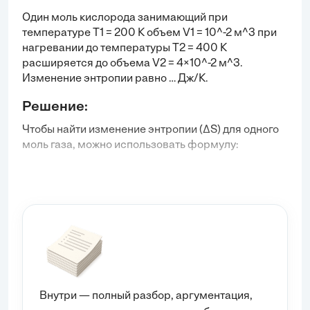
Один моль кислорода занимающий при
температуре Т1 = 200 К объем V1 = 10^-2 м^3 при
нагревании до температуры Т2 = 400 К
расширяется до объема V2 = 4×10^-2 м^3.
Изменение энтропии равно … Дж/К.
Решение:
Чтобы найти изменение энтропии (ΔS) для одного
моль газа, можно использовать формулу:
ΔS = n * R * ln(V2/V1) + n * C_v * ln(T2/T1)
где:
n = 1 моль (количество вещества),
R = 8.314 Дж/(моль·К) (газовая постоянная),
C_v = 3/2 * R для одноатомного газа (в данном
случае кислород считается как двуатомный,
поэтому C_v = 5/2 * R),
Внутри — полный разбор, аргументация,
V1 = 10^-2 м³ (начальный объем),