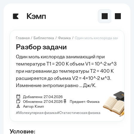
Главная
Библиотека
Физика
Один моль кислорода занимающий 
Разбор задачи
Один моль кислорода занимающий при
температуре Т1 = 200 К объем V1 = 10^-2 м^3
при нагревании до температуры Т2 = 400 К
расширяется до объема V2 = 4×10^-2 м^3.
Изменение энтропии равно … Дж/К.
Добавлена: 27.04.2026
Обновлена: 27.04.2026
Предмет: Физика
Автор: Кэмп
#Молекулярная физика
#Статистическая физика
Условие: