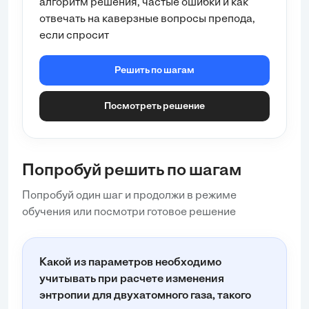
алгоритм решения, частые ошибки и как
V2 = 4×10^-2 м³ (конечный объем),
отвечать на каверзные вопросы препода,
T1 = 200 К (начальная температура),
если спросит
T2 = 400 К (конечная температура).
Шаг 1: Находим отношение объемов V2/V1:
Решить по шагам
\nV2/V1 = (4×10^-2) / (10^-2) =
4.
Посмотреть решение
Шаг 2: Находим изменение энтропии от
изменения объема:
Попробуй решить по шагам
ΔS_...
Попробуй один шаг и продолжи в режиме
обучения или посмотри готовое решение
Какой из параметров необходимо
учитывать при расчете изменения
энтропии для двухатомного газа, такого