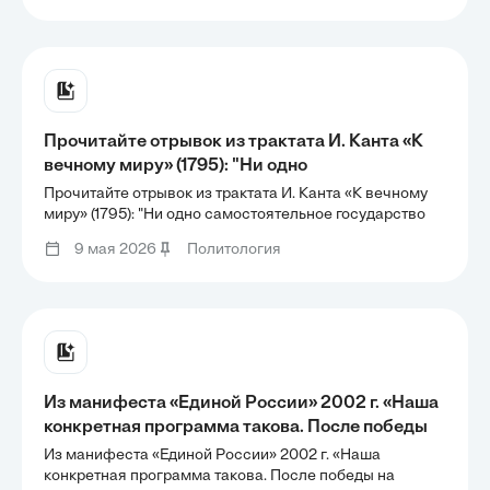
Прочитайте отрывок из трактата И. Канта «К
вечному миру» (1795): "Ни одно
самостоятельное государство (большое или
Прочитайте отрывок из трактата И. Канта «К вечному
малое, это безразлично) ни по наследству, ни в
миру» (1795): "Ни одно самостоятельное государство
(большое или малое, это безразлично) ни по
результате обмена, купли или дарения не
9 мая 2026
Политология
наследству, ни в результате обмена, купли или дарения
должно быть приобретено другим
не должно быть приобретено другим государством".
государством".
Из манифеста «Единой России» 2002 г. «Наша
конкретная программа такова. После победы
на выборах в декабре 2003 г., сразу, в 2004 г.,
Из манифеста «Единой России» 2002 г. «Наша
начнётся: программа модернизации
конкретная программа такова. После победы на