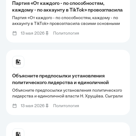
Партия «От каждого - по способностям,
каждому - по аккаунту в TikTok» провозгласила
своими основными ценностями равенство и
Партия «От каждого - по способностям, каждому - по
коллективизм; одним из пунктов плана партии
аккаунту в TikTok» провозгласила своими основными
ценностями равенство и коллективизм; одним из
является национализация частной
13 мая 2026
Политология
пунктов плана партии является национализация
собственности в стране. Какова идеология
частной собственности в стране. Какова идеология
партии?
партии?
Объясните предпосылки установления
политического лидерства и единоличной
власти Н. Хрущёва. Сыграли ли в этом
Объясните предпосылки установления политического
процессе роль личные качества Н. Хрущёва?
лидерства и единоличной власти Н. Хрущёва. Сыграли
ли в этом процессе роль личные качества Н. Хрущёва?
Если да, то какие?
13 мая 2026
Политология
Если да, то какие?