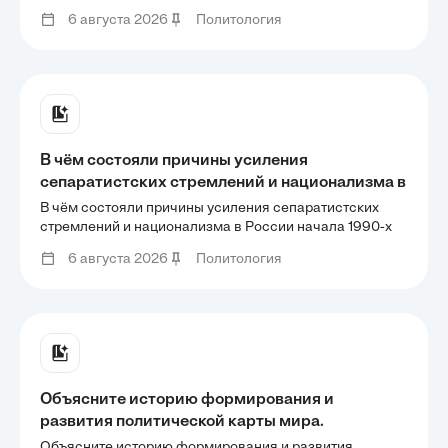
имели значение для сохранения политической
стране?
6 августа 2026
Политология
стабильности в стране?
В чём состояли причины усиления
сепаратистских стремлений и национализма в
России начала 1990-х гг.? Охарактеризуйте
В чём состояли причины усиления сепаратистских
политику федерального центра в сложившихся
стремлений и национализма в России начала 1990-х
гг.? Охарактеризуйте политику федерального центра в
условиях.
6 августа 2026
Политология
сложившихся условиях.
Объясните историю формирования и
развития политической карты мира.
Приведите примеры появления на карте мира
Объясните историю формирования и развития