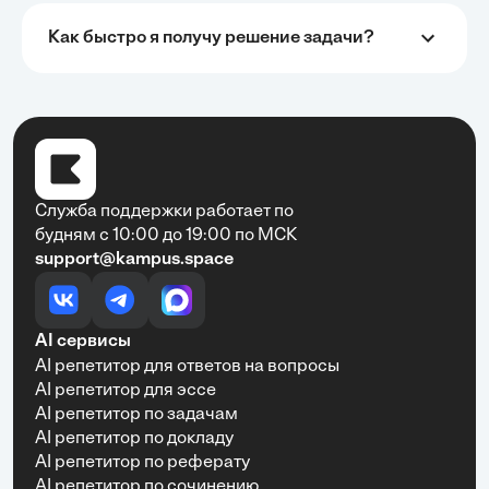
структурированы, подача информации понятная,
много практики и актуальных примеров.
Как быстро я получу решение задачи?
Сайт кампус просто чудо!
•
Екатерина Чередниченко
31 мая, 2025
Хочу выразить искреннюю благодарность
Служба поддержки работает по
образовательной платформе за её невероятную
будням с 10:00 до 19:00 по МСК
помощь в учебе! Благодаря удобному и интуитивно
support@kampus.space
понятному интерфейсу студенты могут быстро и
просто справляться со всеми учебными задачами.
Платформа позволяет легко решать сложные
задачи и выполнять разнообразные задания, что
AI сервисы
значительно экономит время и повышает
AI репетитор для ответов на вопросы
эффективность обучения. Особенно ценю наличие
подробных объяснений и разнообразных
AI репетитор для эссе
материалов, которые помогают лучше усвоить
AI репетитор по задачам
материал. Рекомендую эту платформу всем, кто
AI репетитор по докладу
хочет учиться с удовольствием и достигать
AI репетитор по реферату
отличных результатов!
AI репетитор по сочинению