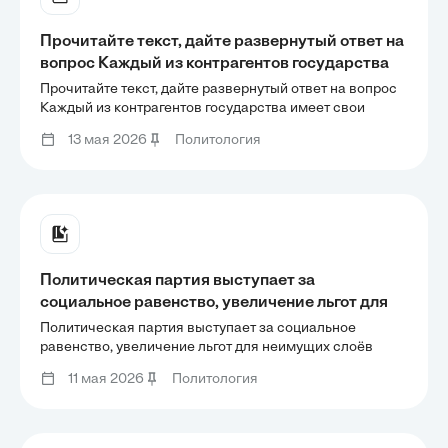
Прочитайте текст, дайте развернутый ответ на
вопрос Каждый из контрагентов государства
имеет свои каналы воздействия на процесс
Прочитайте текст, дайте развернутый ответ на вопрос
целеполагания и другие важные параметры
Каждый из контрагентов государства имеет свои
каналы воздействия на процесс целеполагания и
деятельности, обладает специфическими
13 мая 2026
Политология
другие важные параметры деятельности, обладает
способами взаимодействия с центрами
специфическими способами взаимодействия с
подготовки и
центрами подготовки и
Политическая партия выступает за
социальное равенство, увеличение льгот для
неимущих слоёв населения, имеет
Политическая партия выступает за социальное
центральные органы и региональные
равенство, увеличение льгот для неимущих слоёв
населения, имеет центральные органы и региональные
отделения. На последних выборах,
11 мая 2026
Политология
отделения. На последних выборах, проходящих по
проходящих по партийным спискам, партия
партийным спискам, партия получила большинство
получила большинство голосов избирателей
голосов избирателей