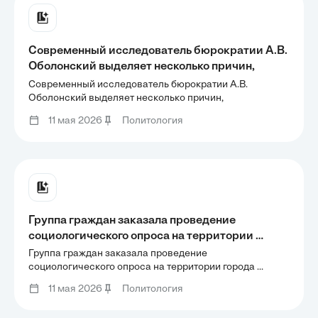
Современный исследователь бюрократии А.В.
Оболонский выделяет несколько причин,
способствующих перерождению
Современный исследователь бюрократии А.В.
бюрократической организации и
Оболонский выделяет несколько причин,
способствующих перерождению бюрократической
порождающих бюрократизм как социальное
11 мая 2026
Политология
организации и порождающих бюрократизм как
явление. В качестве социально-политической
социальное явление. В качестве социально-
основы бюрократизма ученый называет
политической основы бюрократизма ученый называет
Группа граждан заказала проведение 
социологического опроса на территории 
города Стерлитамака по вопросу об 
Группа граждан заказала проведение 
отношении к инициативе группы 
социологического опроса на территории города 
Стерлитамака по вопросу об отношении к инициативе 
автомобилистов о принятии городским 
11 мая 2026
Политология
группы автомобилистов о принятии городским советом 
советом изменения расходной части 
изменения расходной части городского бюджета для 
городского бюджета для срочного направления