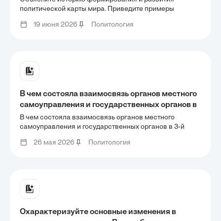
новых государств за последние десятилетия.
политической карты мира. Приведите примеры
появления на карте мира новых государств за
19 июня 2026
Политология
последние десятилетия.
В чем состояла взаимосвязь органов местного
самоуправления и государственных органов в
3-й четверти ХХ века, и какое это имело
В чем состояла взаимосвязь органов местного
значение для управления обществом?
самоуправления и государственных органов в 3-й
четверти ХХ века, и какое это имело значение для
26 мая 2026
Политология
управления обществом?
Охарактеризуйте основные изменения в