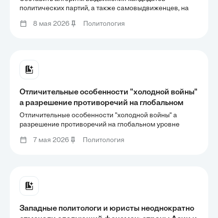
67 ФЗ «О выборах президента РФ» и ФЗ «О
политических партий, а также самовыдвиженцев, на
основании закона номер 67 ФЗ «О выборах
выборах депутатов Госдумы».
8 мая 2026
Политология
президента РФ» и ФЗ «О выборах депутатов Госдумы».
Отличительные особенности "холодной войны"
а разрешение противоречий на глобальном
уровне осуществлялось исключительно с
Отличительные особенности "холодной войны" а
использованием жестких невоенных и
разрешение противоречий на глобальном уровне
осуществлялось исключительно с использованием
нетрадиционных (в первую очередь,
7 мая 2026
Политология
жестких невоенных и нетрадиционных (в первую
информационных) средств противоборства .
очередь, информационных) средств противоборства .
организация митингов
организация митингов
Западные политологи и юристы неоднократно