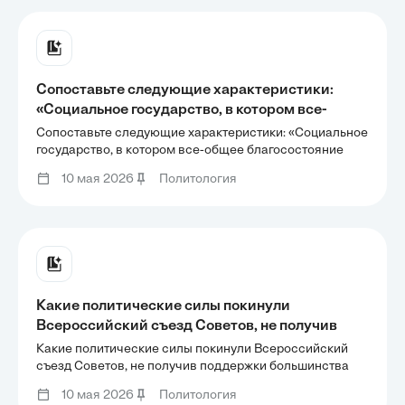
срочного направления
Сопоставьте следующие характеристики:
«Социальное государство, в котором все-
общее благосостояние обеспечивается за счет
Сопоставьте следующие характеристики: «Социальное
создания экономической системы, полностью
государство, в котором все-общее благосостояние
обеспечивается за счет создания экономической
управляемой и организуемой им»;
10 мая 2026
Политология
системы, полностью управляемой и организуемой им»;
«Современное понимание социального
«Современное понимание социального государства, в
государства, в ко-тором
ко-тором
Какие политические силы покинули
Всероссийский съезд Советов, не получив
поддержки большинства депегатов?
Какие политические силы покинули Всероссийский
съезд Советов, не получив поддержки большинства
депегатов?
10 мая 2026
Политология