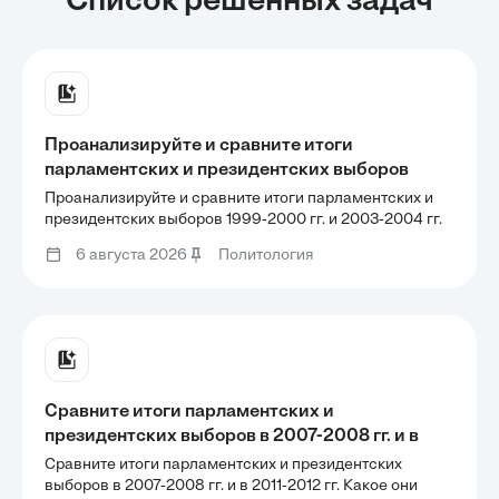
Список решенных задач
Проанализируйте и сравните итоги
парламентских и президентских выборов
1999-2000 гг. и 2003-2004 гг.
Проанализируйте и сравните итоги парламентских и
Охарактеризуйте перемены в расстановке
президентских выборов 1999-2000 гг. и 2003-2004 гг.
Охарактеризуйте перемены в расстановке
политических сил. Объясните её причины.
6 августа 2026
Политология
политических сил. Объясните её причины.
Сравните итоги парламентских и
президентских выборов в 2007-2008 гг. и в
2011-2012 гг. Какое они имели значение для
Сравните итоги парламентских и президентских
сохранения политической стабильности в
выборов в 2007-2008 гг. и в 2011-2012 гг. Какое они