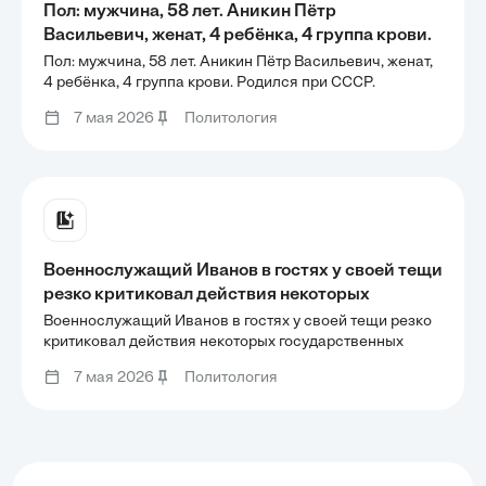
Пол: мужчина, 58 лет. Аникин Пётр
Васильевич, женат, 4 ребёнка, 4 группа крови.
Родился при СССР. Является кандидатом на
Пол: мужчина, 58 лет. Аникин Пётр Васильевич, женат,
должность президента Российской
4 ребёнка, 4 группа крови. Родился при СССР.
Является кандидатом на должность президента
Федерации.
7 мая 2026
Политология
Российской Федерации.
Военнослужащий Иванов в гостях у своей тещи
резко критиковал действия некоторых
государственных деятелей РФ, высшего
Военнослужащий Иванов в гостях у своей тещи резко
военного командования РФ, говорил о
критиковал действия некоторых государственных
деятелей РФ, высшего военного командования РФ,
необходимости смены руководства страны. В
7 мая 2026
Политология
говорил о необходимости смены руководства страны.
ответ на это брат жены Соловьев рассказал
В ответ на это брат жены Соловьев рассказал анекдот,
анекдот,