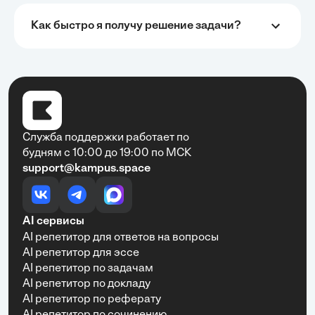
структурированы, подача информации понятная,
много практики и актуальных примеров.
Как быстро я получу решение задачи?
Сайт кампус просто чудо!
•
Екатерина Чередниченко
31 мая, 2025
Хочу выразить искреннюю благодарность
Служба поддержки работает по
образовательной платформе за её невероятную
будням с 10:00 до 19:00 по МСК
помощь в учебе! Благодаря удобному и интуитивно
support@kampus.space
понятному интерфейсу студенты могут быстро и
просто справляться со всеми учебными задачами.
Платформа позволяет легко решать сложные
задачи и выполнять разнообразные задания, что
AI сервисы
значительно экономит время и повышает
AI репетитор для ответов на вопросы
эффективность обучения. Особенно ценю наличие
подробных объяснений и разнообразных
AI репетитор для эссе
материалов, которые помогают лучше усвоить
AI репетитор по задачам
материал. Рекомендую эту платформу всем, кто
AI репетитор по докладу
хочет учиться с удовольствием и достигать
AI репетитор по реферату
отличных результатов!
AI репетитор по сочинению