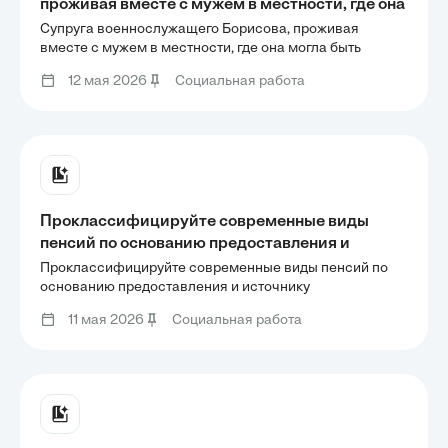
проживая вместе с мужем в местности, где она
могла быть трудоустроена по ее профессии
Супруга военнослужащего Борисова, проживая
(она педагог), не работает, поскольку занята
вместе с мужем в местности, где она могла быть
трудоустроена по ее профессии (она педагог), не
уходом за младшим сыном в возрасте 5 лет,
12 мая 2026
Социальная работа
работает, поскольку занята уходом за младшим сыном
страдающим аллергическим заболеванием.
в возрасте 5 лет, страдающим аллергическим
Старшему
заболеванием. Старшему
Проклассифицируйте современные виды
пенсий по основанию предоставления и
источнику финансирования и составьте
Проклассифицируйте современные виды пенсий по
соответствующую схему. Раскройте условия
основанию предоставления и источнику
финансирования и составьте соответствующую схему.
назначения, виды и структуру
11 мая 2026
Социальная работа
Раскройте условия назначения, виды и структуру
государственных, страховых и накопительных
государственных, страховых и накопительных пенсий.
пенсий.