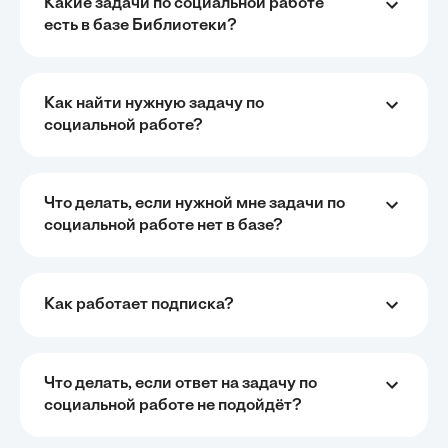
Какие задачи по социальной работе
есть в базе Библиотеки?
Как найти нужную задачу по
Очень быстро, недорого, качественно,
социальной работе?
доступно
•
Алексей Антонов
27 мая, 2025
Обучение с Кампус Хаб — очень экономит время с
возможностю узнать много новой и полезной
Что делать, если нужной мне задачи по
информации. Рекомендую ...
социальной работе нет в базе?
Рекомендую Кампус АИ всем, кто хочет
Как работает подписка?
учиться эффективно и с комфортом
•
Марина Щербакова
22 мая, 2025
Пользуюсь сайтом Кампус АИ уже несколько
месяцев и хочу отметить высокий уровень
Что делать, если ответ на задачу по
удобства и информативности. Платформа отлично
социальной работе не подойдёт?
подходит как для самостоятельного обучения, так и
для профессионального развития — материалы