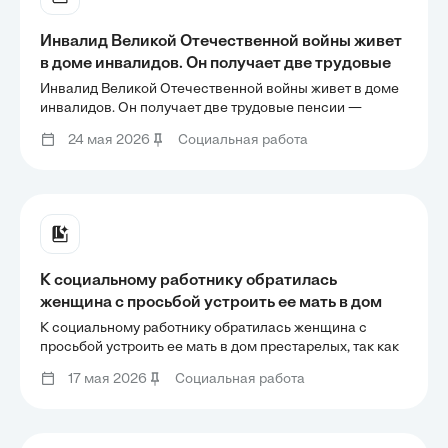
Инвалид Великой Отечественной войны живет
в доме инвалидов. Он получает две трудовые
пенсии — пенсию по старости и по
Инвалид Великой Отечественной войны живет в доме
инвалидности. При выплате пенсии в
инвалидов. Он получает две трудовые пенсии —
пенсию по старости и по инвалидности. При выплате
стационаре с него удерживают 100%
24 мая 2026
Социальная работа
пенсии в стационаре с него удерживают 100%
стоимости предоставляемых услуг. Правильно
стоимости предоставляемых услуг. Правильно ли это?
ли это? Каким категориям
Каким категориям
К социальному работнику обратилась
женщина с просьбой устроить ее мать в дом
престарелых, так как она старая и ей трудно
К социальному работнику обратилась женщина с
себя обслуживать. Дочь живет далеко и не
просьбой устроить ее мать в дом престарелых, так как
она старая и ей трудно себя обслуживать. Дочь живет
может часто навещать мать. Социальный
17 мая 2026
Социальная работа
далеко и не может часто навещать мать. Социальный
работник посетил пожилую женщину. Она не
работник посетил пожилую женщину. Она не хочет
хочет