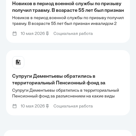
Новиков в период военной службы по призыву
получил травму. В возрасте 55 лет был признан
инвалидом 2 группы, при исполнении иных
Новиков в период военной службы по призыву получил
обязанностей военной службы. На момент
травму. В возрасте 55 лет был признан инвалидом 2
группы, при исполнении иных обязанностей военной
обращения страховой стаж Новикова составил
10 мая 2026
Социальная работа
службы. На момент обращения страховой стаж
35 лет, на иждивении находится сын, студент
Новикова составил 35 лет, на иждивении находится
сын, студент
Супруги Дементьевы обратились в
территориальный Пенсионный фонд за
разъяснением на какие виды социального
Супруги Дементьевы обратились в территориальный
обеспечения могут претендовать Дементьев
Пенсионный фонд за разъяснением на какие виды
социального обеспечения могут претендовать
66 лет, никогда не работавший, и его супруга
10 мая 2026
Социальная работа
Дементьев 66 лет, никогда не работавший, и его
Дементьева 63 года, инвалид 1 группы?
супруга Дементьева 63 года, инвалид 1 группы?