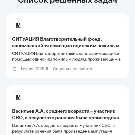
Список решенных задач
СИТУАЦИЯ Благотворительный фонд,
занимающийся помощью одиноким пожилым
людям, проживающим в домах-интернатах,
СИТУАЦИЯ Благотворительный фонд, занимающийся
вырос из волонтерского движения. Со
помощью одиноким пожилым людям, проживающим в
домах-интернатах, вырос из волонтерского движения.
временем локальная помощь волонтерских
1 июля 2026
Социальная работа
Со временем локальная помощь волонтерских групп
групп конкретным домам-интернатам
конкретным домам-интернатам переросла в
переросла в системную поддержку
системную поддержку
Васильев А.А. среднего возраста – участник
СВО, в результате ранения была произведена
ампутация стопы правой ноги, признан
Васильев А.А. среднего возраста – участник СВО, в
инвалидом III группы. Пройдя курс
результате ранения была произведена ампутация