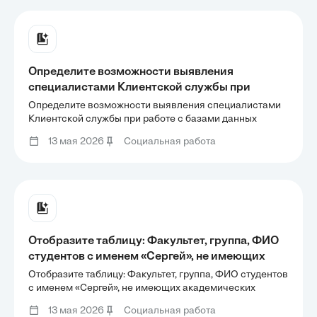
Определите возможности выявления
специалистами Клиентской службы при
работе с базами данных сведений о
Определите возможности выявления специалистами
гражданах, получающих пенсию по потере
Клиентской службы при работе с базами данных
сведений о гражданах, получающих пенсию по потере
кормильца и нуждающихся в социальной
13 мая 2026
Социальная работа
кормильца и нуждающихся в социальной защите.
защите.
Отобразите таблицу: Факультет, группа, ФИО
студентов с именем «Сергей», не имеющих
академических задолженностей.
Отобразите таблицу: Факультет, группа, ФИО студентов
с именем «Сергей», не имеющих академических
задолженностей.
13 мая 2026
Социальная работа