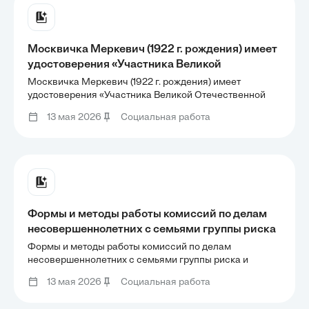
Москвичка Меркевич (1922 г. рождения) имеет
удостоверения «Участника Великой
Отечественной войны» и «Ветерана труда». На
Москвичка Меркевич (1922 г. рождения) имеет
какие меры социальной поддержки она имеет
удостоверения «Участника Великой Отечественной
войны» и «Ветерана труда». На какие меры социальной
право? Из каких источников они
13 мая 2026
Социальная работа
поддержки она имеет право? Из каких источников они
финансируются? Может ли она одновременно
финансируются? Может ли она одновременно
получать ежемесячную
получать ежемесячную
Формы и методы работы комиссий по делам
несовершеннолетних с семьями группы риска
и семьями, находящимися в социально-
Формы и методы работы комиссий по делам
опасном положении.
несовершеннолетних с семьями группы риска и
семьями, находящимися в социально-опасном
13 мая 2026
Социальная работа
положении.