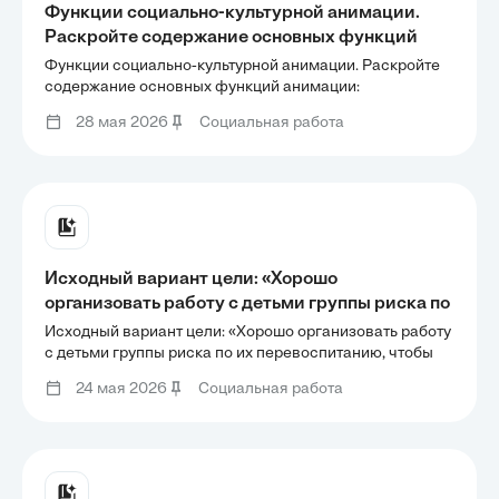
Функции социально-культурной анимации.
Раскройте содержание основных функций
анимации: рекреационной, адаптационной,
Функции социально-культурной анимации. Раскройте
развивающей и др. Задачи анимационной
содержание основных функций анимации:
рекреационной, адаптационной, развивающей и др.
деятельности. Какие конкретные задачи
28 мая 2026
Социальная работа
Задачи анимационной деятельности. Какие
решает аниматор в своей работе?
конкретные задачи решает аниматор в своей работе?
Перечислите их
Перечислите их
Исходный вариант цели: «Хорошо
организовать работу с детьми группы риска по
их перевоспитанию, чтобы они перестали быть
Исходный вариант цели: «Хорошо организовать работу
опасными для общества и вели себя примерно,
с детьми группы риска по их перевоспитанию, чтобы
они перестали быть опасными для общества и вели
а учителя были нами довольны».
24 мая 2026
Социальная работа
себя примерно, а учителя были нами довольны».