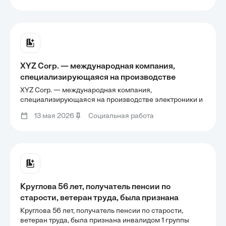
XYZ Corp. — международная компания,
специализирующаяся на производстве
электроники и потребительских товаров. В
XYZ Corp. — международная компания,
течение последних нескольких лет компания
специализирующаяся на производстве электроники и
потребительских товаров. В течение последних
активно продвигает свои инициативы
13 мая 2026
Социальная работа
нескольких лет компания активно продвигает свои
социальной ответственности, включая
инициативы социальной ответственности, включая
проекты по охране окружающей
проекты по охране окружающей
Круглова 56 лет, получатель пенсии по
старости, ветеран труда, была признана
инвалидом 1 группы 05.10.2018. 10.01.2019 она
Круглова 56 лет, получатель пенсии по старости,
предоставила документ о признании ее
ветеран труда, была признана инвалидом 1 группы