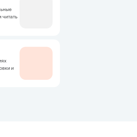
льные
м читать
иях
овки и