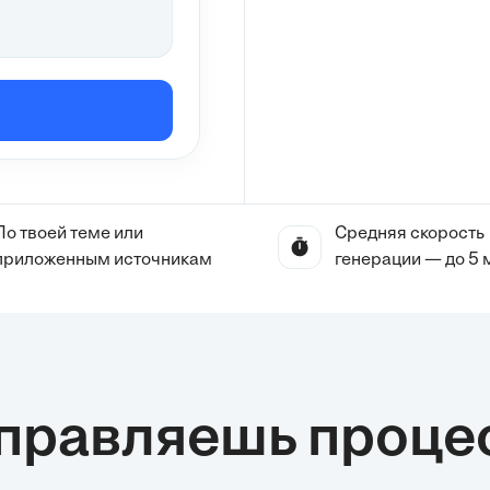
По твоей теме или
Средняя скорость
приложенным источникам
генерации — до 5 
управляешь проце