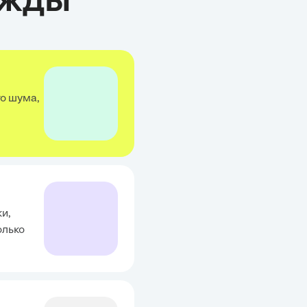
ужды
о шума,
и,
олько