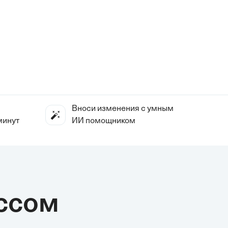
Вноси изменения с умным
минут
ИИ помощником
ссом