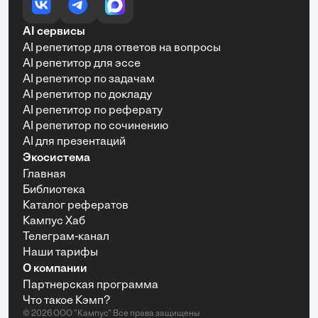
AI сервисы
AI репетитор для ответов на вопросы
AI репетитор для эссе
AI репетитор по задачам
AI репетитор по докладу
AI репетитор по реферату
AI репетитор по сочинению
AI для презентаций
Экосистема
Главная
Библиотека
Каталог рефератов
Кампус Хаб
Телеграм-канал
Наши тарифы
О компании
Партнерская программа
Что такое Кэмп?
© 2026 ООО "Кампус" Все права защищены