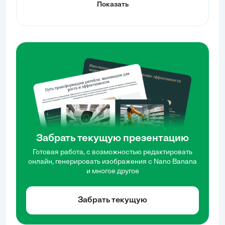
Показать
препарата в сравнении с химическими
фунгицидами. Участники узнают о том, как сенная
палочка способствует повышению урожайности и
улучшению здоровья почвы, обеспечивая
экологически безопасный подход к садоводству.
Забрать текущую презентацию
Готовая работа, с возможностью редактировать
онлайн, генерировать изображения с Nano Banana
и многое другое
Забрать текущую