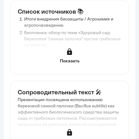
Список источников 📚
Итоги внедрения биозащиты / Агрохимия и
агропочвоведение.
Биопленка: обзор по теме «Здоровый сад:
Березовая "сенная палочка" против грибковых
патогенов».
Показать
Сопроводительный текст 🎤
Презентация посвящена использованию
березовой сенной палочки (Bacillus subtilis) как
эффективного биологического средства защиты
сада от грибковых патогенов. Рассматриваются
механизмы ее действия, включая конкурентное
вытеснение патогенов и синтез антибиотиков, а
также преимущества применения этого