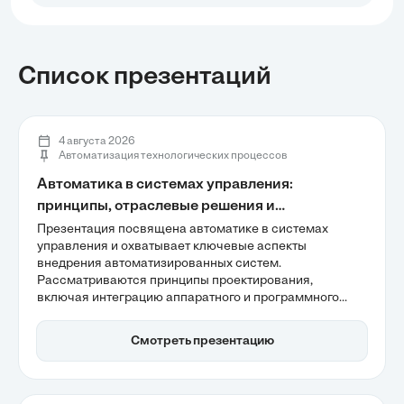
Список презентаций
4 августа 2026
Автоматизация технологических процессов
Автоматика в системах управления:
принципы, отраслевые решения и
эффективность внедрения
Презентация посвящена автоматике в системах
управления и охватывает ключевые аспекты
внедрения автоматизированных систем.
Рассматриваются принципы проектирования,
включая интеграцию аппаратного и программного
уровней, а также влияние автоматизации на
операционную устойчивость бизнеса. Также
Смотреть презентацию
обсуждаются реальные примеры, демонстрирующие
прирост эффективности и снижение затрат, что делает
автоматизацию важным направлением для
современных компаний.