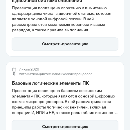
в двоичной системе счисления
Презентация посвящена сложению и вычитанию
одноразрядных чисел в двоичной системе, которая
является основой цифровой логики. В ней
рассматриваются механизмы переноса и заема
разрядов, а также правила выполнения
арифметических операций. Понимание этих
принципов критично для осознания работы
Смотреть презентацию
современных процессоров и алгоритмов цифровых
вычислений.
7 июля 2026
Автоматизация технологических процессов
Базовые логические элементы ПК
Презентация посвящена базовым логическим
элементам ПК, которые являются основой цифровых
схем и микропроцессоров. В ней рассматриваются
принципы работы логических вентилей, включая
операции И, ИЛИ и НЕ, а также роль таблиц истинности
в верификации схем. Углубленное понимание этих
элементов поможет разобраться в том, как они
Смотреть презентацию
формируют архитектуру современных