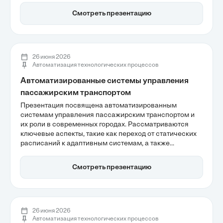
систем управления, которые могут существенно
Смотреть презентацию
улучшить КПД оборудования и сократить затраты на
электроэнергию. Также рассматриваются ключевые
этапы реализации проекта и возможности
предиктивной диагностики для предотвращения
простоев.
26 июня 2026
Автоматизация технологических процессов
Автоматизированные системы управления
пассажирским транспортом
Презентация посвящена автоматизированным
системам управления пассажирским транспортом и
их роли в современных городах. Рассматриваются
ключевые аспекты, такие как переход от статических
расписаний к адаптивным системам, а также
проблемы фрагментарности данных, которые мешают
эффективному распределению ресурсов. Внедрение
Смотреть презентацию
интеллектуальных транспортных систем и концепции
MaaS значительно улучшает качество городских
перевозок и снижает эксплуатационные расходы.
26 июня 2026
Автоматизация технологических процессов