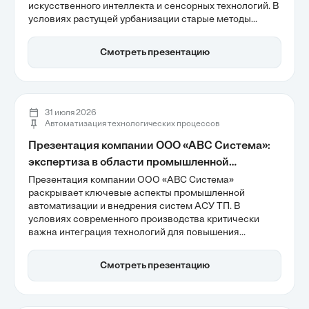
искусственного интеллекта и сенсорных технологий. В
условиях растущей урбанизации старые методы
управления не справляются с нагрузкой, что приводит
к заторам и авариям. Интеллектуальные транспортные
Смотреть презентацию
системы, которые интегрируют современные
технологии, могут значительно повысить безопасность
и эффективность городских потоков.
31 июля 2026
Автоматизация технологических процессов
Презентация компании ООО «АВС Система»:
экспертиза в области промышленной
автоматизации и АСУ ТП
Презентация компании ООО «АВС Система»
раскрывает ключевые аспекты промышленной
автоматизации и внедрения систем АСУ ТП. В
условиях современного производства критически
важна интеграция технологий для повышения
гибкости и энергоэффективности. Комплексный
подход к автоматизации позволяет сократить затраты
Смотреть презентацию
и повысить маржинальность бизнеса, что особенно
актуально в эпоху цифровой трансформации.