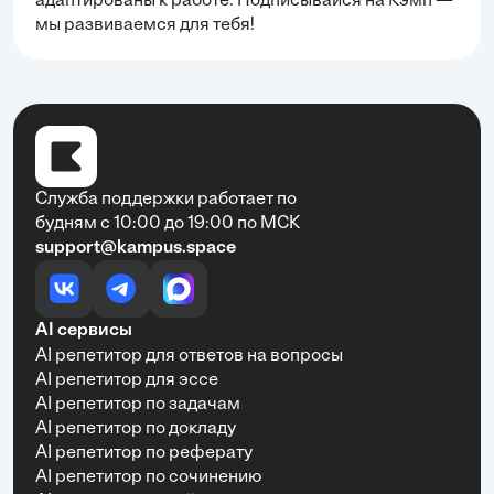
адаптированы к работе. Подписывайся на Кэмп —
мы развиваемся для тебя!
Служба поддержки работает по
будням с 10:00 до 19:00 по МСК
support@kampus.space
AI сервисы
AI репетитор для ответов на вопросы
AI репетитор для эссе
AI репетитор по задачам
AI репетитор по докладу
AI репетитор по реферату
AI репетитор по сочинению