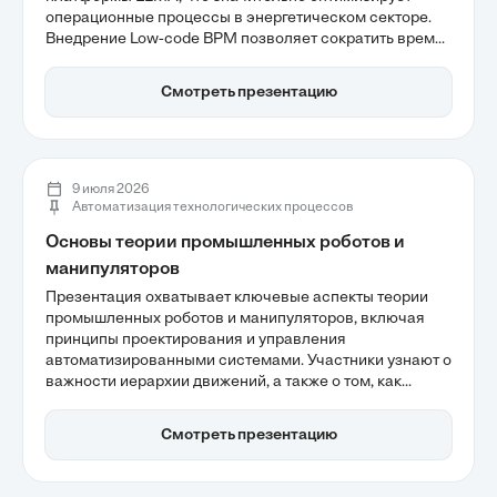
операционные процессы в энергетическом секторе.
Внедрение Low-code BPM позволяет сократить время
обработки заявок на 30-50%, повысить прозрачность
документооборота и снизить административные
Смотреть презентацию
издержки. Автоматизация минимизирует влияние
человеческого фактора и обеспечивает соблюдение
нормативных требований, что делает процесс более
эффективным и масштабируемым.
9 июля 2026
Автоматизация технологических процессов
Основы теории промышленных роботов и
манипуляторов
Презентация охватывает ключевые аспекты теории
промышленных роботов и манипуляторов, включая
принципы проектирования и управления
автоматизированными системами. Участники узнают о
важности иерархии движений, а также о том, как
современные роботы адаптируются к различным
производственным задачам. Внимание уделяется
Смотреть презентацию
интеграции искусственного интеллекта и динамике
управления, что открывает новые горизонты для
автоматизации в промышленности.