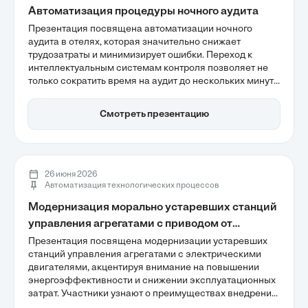
Автоматизация процедуры ночного аудита
Презентация посвящена автоматизации ночного
аудита в отелях, которая значительно снижает
трудозатраты и минимизирует ошибки. Переход к
интеллектуальным системам контроля позволяет не
только сократить время на аудит до нескольких минут,
но и повысить точность финансовых отчетов, что
критически важно для управления доходами.
Смотреть презентацию
Интеграция современных PMS-решений открывает
новые возможности для повышения качества сервиса
и удовлетворенности клиентов.
26 июня 2026
Автоматизация технологических процессов
Модернизация морально устаревших станций
управления агрегатами с приводом от
электрического двигателя
Презентация посвящена модернизации устаревших
станций управления агрегатами с электрическими
двигателями, акцентируя внимание на повышении
энергоэффективности и снижении эксплуатационных
затрат. Участники узнают о преимуществах внедрения
частотно-регулируемых приводов и современных