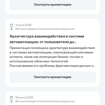
применение стратегии Done-in-One для оптимизации
Смотреть презентацию
производственного цикла. Особое внимание
уделяется минимизации остаточных напряжений и
обеспечению строгих геометрических допусков.
3 июля 2026
Автоматизация технологических процессов
Архитектура взаимодействия в системе
автоматизации: от пользователя до
сотрудника
Презентация посвящена архитектуре взаимодействия
в системах автоматизации, охватывающей ключевые
аспекты, такие как интеграция бизнес-логики и
использование облачных технологий.
Рассматриваются проблемы фрагментации данных и
сложности интеграции, которые замедляют бизнес-
процессы. Также акцентируется внимание на роли
Смотреть презентацию
человека как дирижера в управлении
интеллектуальными экосистемами, что позволяет
повысить эффективность работы.
26 июня 2026
Автоматизация технологических процессов