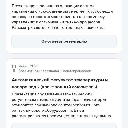
Презентация посвящена эволюции систем
управления с искусственным интеллектом, исследуя
переход от простого мониторинга к автономному
управлению и оптимизации бизнес-процессов.
Рассматриваются ключевые аспекты, такие как
архитектура современных ИИ-систем и их влияние на
управление процессами в реальном секторе.
Смотреть презентацию
Участники узнают о преимуществах внедрения ИИ в
производственные процессы и о том, как это может
привести к значительным улучшениям в
эффективности и снижению затрат.
9 июля 2026
Автоматизация технологических процессов
Автоматический регулятор температуры и
напора воды (электронный смеситель)
Презентация посвящена автоматическим
регуляторам температуры и напора воды, которые
становятся важным элементом современного
сантехнического оборудования. В ней
рассматриваются преимущества интеллектуальных
систем управления, включая повышение
гигиеничности и экономии ресурсов. Также