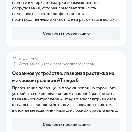
валов и выверки геометрии промышленного
оборудования, которая помогает повысить
надежность и энергоэффективность
производственных активов. В ней рассматриваются
причины несоосности валов, приводящие к 50%
поломок, и ограничения традиционных методов
Смотреть презентацию
центровки. Лазерные технологии обеспечивают
микронную точность и сокращают время на
обслуживание, что делает их ключевыми для
современного производства.
9 июля 2026
Автоматизация технологических процессов
Охранное устройство: лазерная растяжка на
микроконтроллере ATmega 8
Презентация посвящена проектированию охранного
устройства с использованием лазерной растяжки на
базе микроконтроллера ATmega8. Рассматриваются
актуальные аспекты автономных охранных систем,
включая методы минимизации ложных срабатываний
и архитектурные подходы к реализации. Устройство
демонстрирует высокую надежность детекции, что
Смотреть презентацию
делает его эффективным решением для обеспечения