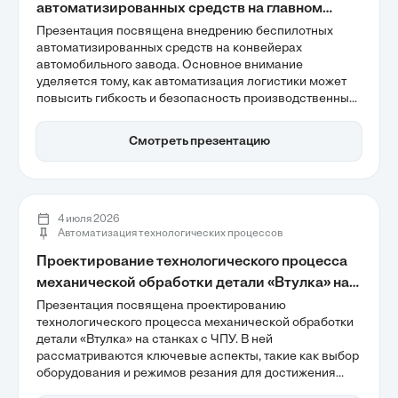
автоматизированных средств на главном
конвейере автомобильного завода
Презентация посвящена внедрению беспилотных
автоматизированных средств на конвейерах
автомобильного завода. Основное внимание
уделяется тому, как автоматизация логистики может
повысить гибкость и безопасность производственных
процессов, а также снизить количество инцидентов до
60%. Также рассматриваются экономические
Смотреть презентацию
преимущества проекта, включая возврат инвестиций
в течение 24 месяцев и влияние на
производительность.
4 июля 2026
Автоматизация технологических процессов
Проектирование технологического процесса
механической обработки детали «Втулка» на
станках с ЧПУ
Презентация посвящена проектированию
технологического процесса механической обработки
детали «Втулка» на станках с ЧПУ. В ней
рассматриваются ключевые аспекты, такие как выбор
оборудования и режимов резания для достижения
высокой точности и качества поверхности, а также