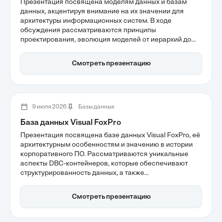
Презентация посвящена моделям данных и базам
данных, акцентируя внимание на их значении для
архитектуры информационных систем. В ходе
обсуждения рассматриваются принципы
проектирования, эволюция моделей от иерархий до
современных реляционных систем, а также важность
соблюдения целостности данных. Участники узнают,
Смотреть презентацию
как выбор модели влияет на эффективность
обработки информации и надежность систем.
9 июля 2026
Базы данных
База данных Visual FoxPro
Презентация посвящена базе данных Visual FoxPro, её
архитектурным особенностям и значению в истории
корпоративного ПО. Рассматриваются уникальные
аспекты DBC-контейнеров, которые обеспечивают
структурированность данных, а также
высокопроизводительная файловая система DBF,
позволяющая эффективно обрабатывать транзакции.
Смотреть презентацию
Также обсуждаются стратегии миграции к
современным ИТ-стекам, что актуально для
организаций, использующих VFP.