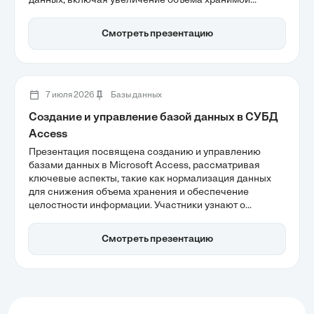
данных, включая увеличение объема хранимой
информации и риски логических аномалий. Также
обсуждаются три типа аномалий и их влияние на
Смотреть презентацию
операции с записями, что подчеркивает важность
перехода к третьей нормальной форме для
повышения надежности и масштабируемости баз
данных.
7 июля 2026
Базы данных
Создание и управление базой данных в СУБД
Access
Презентация посвящена созданию и управлению
базами данных в Microsoft Access, рассматривая
ключевые аспекты, такие как нормализация данных
для снижения объема хранения и обеспечение
целостности информации. Участники узнают о
важности проектирования таблиц и установления
связей между ними, что делает Access мощным
Смотреть презентацию
инструментом для автоматизации бизнес-процессов.
Эффективное управление данными в реляционных
системах позволяет значительно повысить
надежность и масштабируемость хранения
информации.