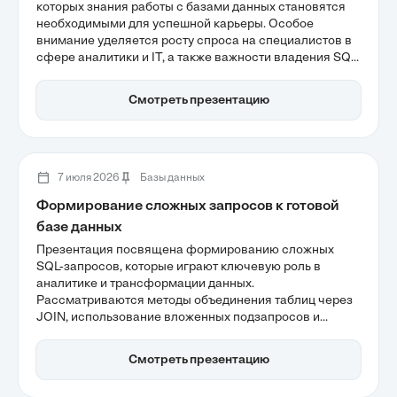
которых знания работы с базами данных становятся
необходимыми для успешной карьеры. Особое
внимание уделяется росту спроса на специалистов в
сфере аналитики и IT, а также важности владения SQL
как базового навыка. В условиях экономики,
ориентированной на данные, способность работать с
Смотреть презентацию
информацией становится конкурентным
преимуществом для специалистов в различных
областях.
7 июля 2026
Базы данных
Формирование сложных запросов к готовой
базе данных
Презентация посвящена формированию сложных
SQL-запросов, которые играют ключевую роль в
аналитике и трансформации данных.
Рассматриваются методы объединения таблиц через
JOIN, использование вложенных подзапросов и
агрегация с помощью функций GROUP BY и HAVING.
Углубленное понимание этих аспектов позволяет
Смотреть презентацию
создавать эффективные запросы и оптимизировать
производительность баз данных.