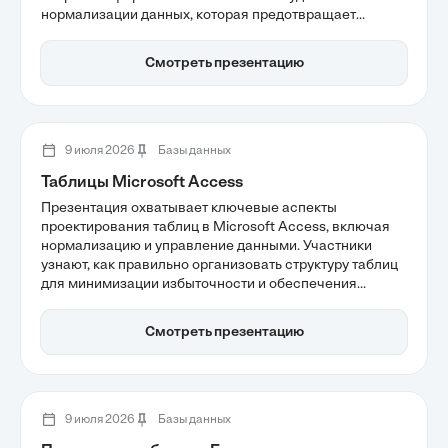
нормализации данных, которая предотвращает
избыточность и обеспечивает целостность
информации. Также рассматриваются стратегии
Смотреть презентацию
защиты данных и возможности масштабирования, что
делает Access эффективным инструментом для
управления локальными информационными
системами.
9 июля 2026
Базы данных
Таблицы Microsoft Access
Презентация охватывает ключевые аспекты
проектирования таблиц в Microsoft Access, включая
нормализацию и управление данными. Участники
узнают, как правильно организовать структуру таблиц
для минимизации избыточности и обеспечения
целостности данных, а также о важности выбора типов
данных для повышения производительности системы.
Смотреть презентацию
Эти знания помогут в создании надежных баз данных,
способствующих эффективной работе с
информацией.
9 июля 2026
Базы данных