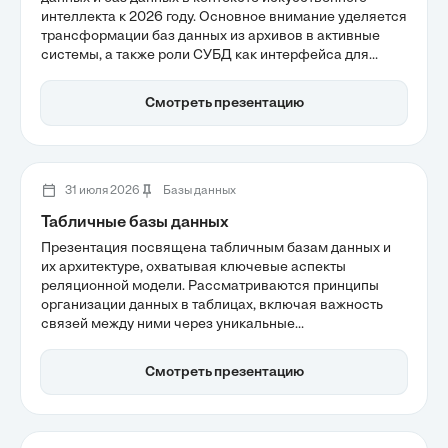
интеллекта к 2026 году. Основное внимание уделяется
трансформации баз данных из архивов в активные
системы, а также роли СУБД как интерфейса для
пользователей. Также рассматриваются современные
подходы к управлению данными, включая гибридные
Смотреть презентацию
инфраструктуры и переход к архитектуре Lakehouse,
что подчеркивает важность качества данных для
эффективного принятия решений.
31 июля 2026
Базы данных
Табличные базы данных
Презентация посвящена табличным базам данных и
их архитектуре, охватывая ключевые аспекты
реляционной модели. Рассматриваются принципы
организации данных в таблицах, включая важность
связей между ними через уникальные
идентификаторы и внешние ключи. Также
обсуждаются гарантии надежности данных по
Смотреть презентацию
стандартам ACID и роль SQL как основного языка
взаимодействия с базами.