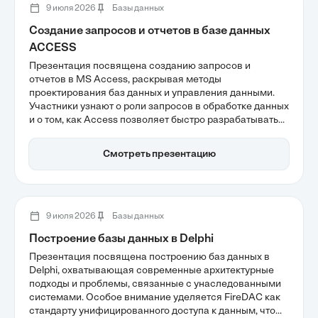
9 июля 2026
Базы данных
Создание запросов и отчетов в базе данных
ACCESS
Презентация посвящена созданию запросов и
отчетов в MS Access, раскрывая методы
проектирования баз данных и управления данными.
Участники узнают о роли запросов в обработке данных
и о том, как Access позволяет быстро разрабатывать
бизнес-приложения без глубокого программирования.
Также рассматриваются архитектура объектов и
Смотреть презентацию
интеграция с Microsoft 365, что делает Access
эффективным инструментом для бизнес-аналитики.
9 июля 2026
Базы данных
Построение базы данных в Delphi
Презентация посвящена построению баз данных в
Delphi, охватывающая современные архитектурные
подходы и проблемы, связанные с унаследованными
системами. Особое внимание уделяется FireDAC как
стандарту унифицированного доступа к данным, что