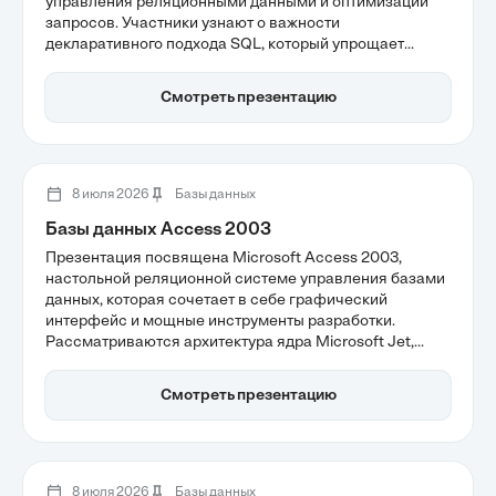
управления реляционными данными и оптимизации
запросов. Участники узнают о важности
декларативного подхода SQL, который упрощает
работу с данными, а также о механизмах фильтрации и
объединения таблиц через JOIN. Эти навыки являются
Смотреть презентацию
основополагающими для специалистов в области
анализа данных и разработки эффективных
аналитических систем.
8 июля 2026
Базы данных
Базы данных Access 2003
Презентация посвящена Microsoft Access 2003,
настольной реляционной системе управления базами
данных, которая сочетает в себе графический
интерфейс и мощные инструменты разработки.
Рассматриваются архитектура ядра Microsoft Jet,
принципы клиент-серверной архитектуры и
возможности автоматизации бизнес-логики с
Смотреть презентацию
помощью VBA. Access 2003 остается актуальным
инструментом для создания локальных приложений и
изучения основ работы с базами данных в
образовательном процессе.
8 июля 2026
Базы данных