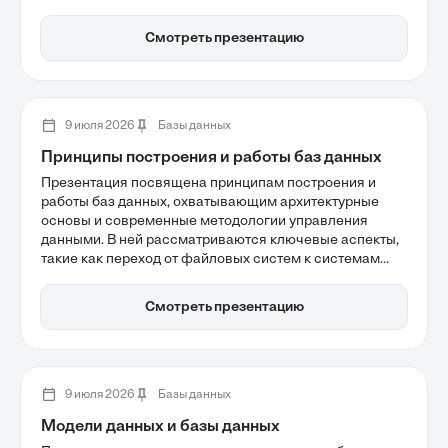
позволяет оптимизировать производительность и
снизить затраты на поддержку приложений. Также
Смотреть презентацию
рассматриваются принципы обеспечения
целостности данных и стратегии миграции к
современным стандартам, что важно для повышения
стабильности enterprise-решений.
9 июля 2026
Базы данных
Принципы построения и работы баз данных
Презентация посвящена принципам построения и
работы баз данных, охватывающим архитектурные
основы и современные методологии управления
данными. В ней рассматриваются ключевые аспекты,
такие как переход от файловых систем к системам
управления базами данных, а также трехуровневая
архитектура, обеспечивающая независимость данных.
Смотреть презентацию
Также обсуждаются современные тренды, включая
реляционные и NoSQL модели, что позволяет лучше
понять, как технологии управления данными
адаптируются к требованиям времени.
9 июля 2026
Базы данных
Модели данных и базы данных