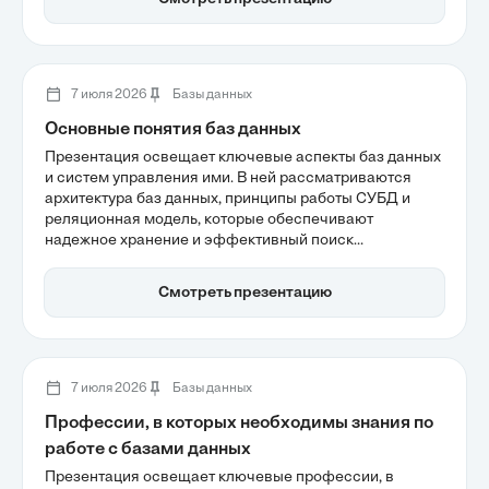
актуально в условиях растущего рынка систем
управления базами данных.
7 июля 2026
Базы данных
Основные понятия баз данных
Презентация освещает ключевые аспекты баз данных
и систем управления ими. В ней рассматриваются
архитектура баз данных, принципы работы СУБД и
реляционная модель, которые обеспечивают
надежное хранение и эффективный поиск
информации. Также акцентируется внимание на
важности нормализации данных и
Смотреть презентацию
стандартизированного языка SQL для управления
данными в современных информационных системах.
7 июля 2026
Базы данных
Профессии, в которых необходимы знания по
работе с базами данных
Презентация освещает ключевые профессии, в