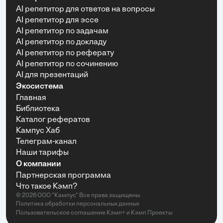
AI репетитор для ответов на вопросы
AI репетитор для эссе
AI репетитор по задачам
AI репетитор по докладу
AI репетитор по реферату
AI репетитор по сочинению
AI для презентаций
Экосистема
Главная
Библиотека
Каталог рефератов
Кампус Хаб
Телеграм-канал
Наши тарифы
О компании
Партнерская программа
Что такое Кэмп?
© 2026 ООО "Кампус" Все права защищены
Политика обработки персональных данных
Пользовательское соглашение Кэмп+
и
Кэмп Проекты