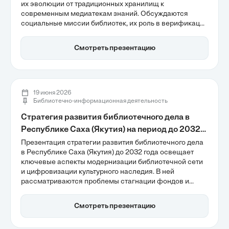
их эволюции от традиционных хранилищ к
современным медиатекам знаний. Обсуждаются
социальные миссии библиотек, их роль в верификации
контента и преодолении цифрового разрыва, а также
примеры крупнейших библиотек России, таких как РГБ
Смотреть презентацию
и РНБ. В условиях цифровизации библиотеки
становятся центрами медиаграмотности и защиты от
дезинформации.
19 июня 2026
Библиотечно-информационная деятельность
Стратегия развития библиотечного дела в
Республике Саха (Якутия) на период до 2032
года
Презентация стратегии развития библиотечного дела
в Республике Саха (Якутия) до 2032 года освещает
ключевые аспекты модернизации библиотечной сети
и цифровизации культурного наследия. В ней
рассматриваются проблемы стагнации фондов и
разрыва в технологическом оснащении, а также
важность создания единой цифровой инфраструктуры
Смотреть презентацию
для обеспечения равного доступа к знаниям.
Документ подчеркивает роль библиотек как центров