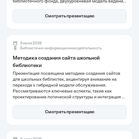
библиотечного фонда, двухуровневая модель ведения
учета и алгоритм технической обработки. Эти темы
подчеркивают важность точного учета и защиты
Смотреть презентацию
ресурсов для эффективного управления
образовательными материалами.
9 июля 2026
Библиотечно-информационная деятельность
Методика создания сайта школьной
библиотеки
Презентация посвящена методике создания сайтов
для школьных библиотек, акцентируя внимание на
переходе к гибридной модели обслуживания.
Рассматриваются ключевые аспекты, такие как
проектирование логической структуры и интеграция с
автоматизированными библиотечными системами.
Участники узнают, как современный сайт может
Смотреть презентацию
повысить доступность ресурсов и вовлеченность
учащихся, что особенно актуально в условиях
цифровизации образования.