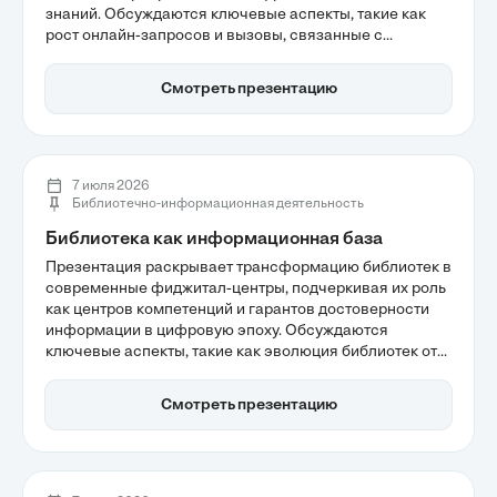
знаний. Обсуждаются ключевые аспекты, такие как
рост онлайн-запросов и вызовы, связанные с
авторскими правами и безопасностью доступа к
контенту. Виртуальные читальные залы обеспечивают
Смотреть презентацию
доступ к уникальным научным ресурсам, что делает их
важным инструментом для современных
исследователей.
7 июля 2026
Библиотечно-информационная деятельность
Библиотека как информационная база
Презентация раскрывает трансформацию библиотек в
современные фиджитал-центры, подчеркивая их роль
как центров компетенций и гарантов достоверности
информации в цифровую эпоху. Обсуждаются
ключевые аспекты, такие как эволюция библиотек от
простых хранилищ к социальным хабам и важность
информационной грамотности для пользователей.
Смотреть презентацию
Библиотеки становятся не только хранилищами
знаний, но и активными участниками в формировании
критического мышления.