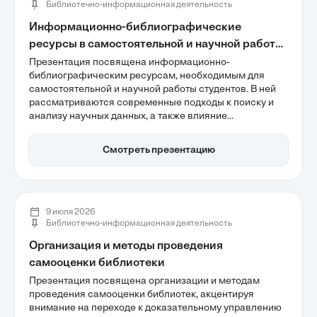
Библиотечно-информационная деятельность
Информационно-библиографические
ресурсы в самостоятельной и научной работе
студента
Презентация посвящена информационно-
библиографическим ресурсам, необходимым для
самостоятельной и научной работы студентов. В ней
рассматриваются современные подходы к поиску и
анализу научных данных, а также влияние
информационного взрыва на исследовательский
процесс. Участники узнают о классификации
Смотреть презентацию
ресурсов и методах работы с ними, что поможет им
эффективно ориентироваться в большом объеме
информации и улучшить качество своих
академических исследований.
9 июля 2026
Библиотечно-информационная деятельность
Организация и методы проведения
самооценки библиотеки
Презентация посвящена организации и методам
проведения самооценки библиотек, акцентируя
внимание на переходе к доказательному управлению