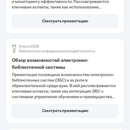
и мониторингу эффективности. Рассматриваются
ключевые аспекты, такие как использование
самооценки для стратегического развития и оценка
влияния на сообщество. Кроме того, подчеркивается
Смотреть презентацию
важность регулярной диагностики для оптимизации
библиотечного управления и повышения
вовлеченности пользователей.
9 июля 2026
Библиотечно-информационная деятельность
Обзор возможностей электронно-
библиотечной системы
Презентация посвящена возможностям электронно-
библиотечных систем (ЭБС) и их роли в
образовательной среде вуза. В ней рассматриваются
ключевые аспекты, такие как интеграция ЭБС с
системами управления обучением и преимущества
централизации доступа к учебным материалам. Также
акцентируется внимание на функциональных
Смотреть презентацию
инструментах, которые облегчают научную работу и
повышают академическую честность, что делает ЭБС
важным элементом современного обучения.