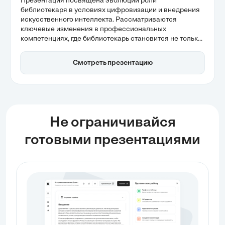
искусственного интеллекта
Презентация посвящена эволюции роли
библиотекаря в условиях цифровизации и внедрения
искусственного интеллекта. Рассматриваются
ключевые изменения в профессиональных
компетенциях, где библиотекарь становится не только
хранителем информации, но и навигатором в мире
цифровых ресурсов. Также акцентируется внимание
Смотреть презентацию
на важности автоматизации рутинных задач, что
позволяет специалистам сосредоточиться на
обеспечении цифровой грамотности и управлении
знаниями.
Не ограничивайся
готовыми презентациями