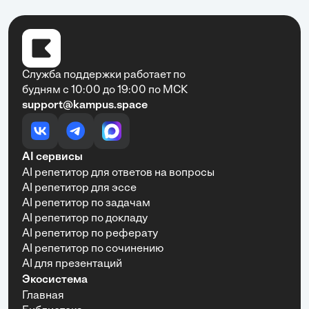
Служба поддержки работает по
будням с 10:00 до 19:00 по МСК
support@kampus.space
AI сервисы
AI репетитор для ответов на вопросы
AI репетитор для эссе
AI репетитор по задачам
AI репетитор по докладу
AI репетитор по реферату
AI репетитор по сочинению
AI для презентаций
Экосистема
Главная