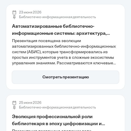
общественного развития и информационной
устойчивости региона.
23 июня 2026
Библиотечно-информационная деятельность
Автоматизированные библиотечно-
информационные системы: архитектура,
функции и перспективы развития
Презентация посвящена эволюции
автоматизированных библиотечно-информационных
систем (АБИС), которые трансформировались из
простых инструментов учета в сложные экосистемы
управления знаниями. Рассматриваются ключевые
аспекты, такие как микросервисная архитектура,
использование искусственного интеллекта и
Смотреть презентацию
интеграция с облачными технологиями. Будущее
АБИС связано с углублением когнитивных функций и
обеспечением безопасности данных, что делает их
важными инструментами в цифровой эпохе.
25 июня 2026
Библиотечно-информационная деятельность
Эволюция профессиональной роли
библиотекаря в эпоху цифровизации и