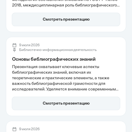
2018, междисциплинарная роль библиографического
описания и необходимость жесткой стандартизации
ресурсов. Эти аспекты подчеркивают важность точной
Смотреть презентацию
идентификации источников для обеспечения
достоверности академических работ и упрощения
поиска информации.
9 июля 2026
Библиотечно-информационная деятельность
Основы библиографических знаний
Презентация охватывает ключевые аспекты
библиографических знаний, включая их
теоретические и практические элементы, а также
важность библиографической грамотности для
исследователей. Уделяется внимание современным
целям библиографии, которые направлены на
создание условий для эффективного поиска и
Смотреть презентацию
идентификации источников. Понимание стандартов и
правил оформления является основой для
соблюдения академической этики и повышения
научной ценности исследований.
9 июля 2026