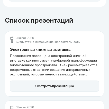
Список презентаций
31 июля 2026
Библиотечно-информационная деятельность
Электронная книжная выставка
Презентация посвящена электронной книжной
выставке как инструменту цифровой трансформации
библиотечного пространства. В ней рассматриваются
современные стратегии создания интерактивных
экспозиций, которые меняют взаимодействие
читателя и библиотеки, а также роль интерактивного
сторителлинга в повышении вовлеченности
Смотреть презентацию
аудитории. Также обсуждаются стандарты
доступности и их влияние на расширение аудитории,
что делает контент более инклюзивным.
31 июля 2026