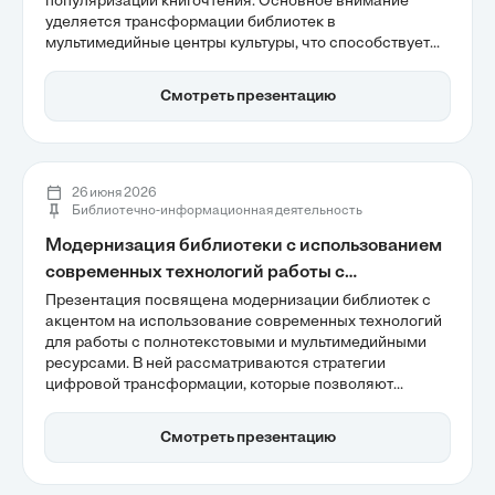
популяризации книгочтения. Основное внимание
уделяется трансформации библиотек в
мультимедийные центры культуры, что способствует
социализации молодежи и повышению интереса к
литературе. Также рассматриваются проблемы
Смотреть презентацию
информационной изоляции и необходимость
активного медийного позиционирования для
преодоления стереотипов о библиотеках.
26 июня 2026
Библиотечно-информационная деятельность
Модернизация библиотеки с использованием
современных технологий работы с
полнотекстовыми и мультимедийными
Презентация посвящена модернизации библиотек с
акцентом на использование современных технологий
ресурсами
для работы с полнотекстовыми и мультимедийными
ресурсами. В ней рассматриваются стратегии
цифровой трансформации, которые позволяют
библиотекам стать интеллектуальными хабами,
обеспечивающими мгновенный доступ к
Смотреть презентацию
качественным данным. Также обсуждаются вопросы
цифровой грамотности и внедрения ИИ-агентов для
улучшения взаимодействия с пользователями.