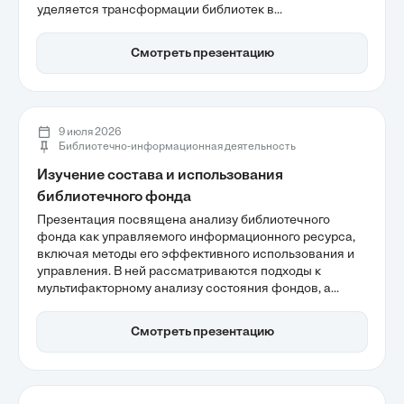
уделяется трансформации библиотек в
интеллектуальные хабы, где традиционные методы
учета уже не работают. Обсуждаются вопросы
Смотреть презентацию
мониторинга востребованности услуг и
систематического сбора данных, что критично для
стратегического планирования и повышения
эффективности библиотечных процессов.
9 июля 2026
Библиотечно-информационная деятельность
Изучение состава и использования
библиотечного фонда
Презентация посвящена анализу библиотечного
фонда как управляемого информационного ресурса,
включая методы его эффективного использования и
управления. В ней рассматриваются подходы к
мультифакторному анализу состояния фондов, а
также стратегии актуализации и оптимизации
ресурсов в условиях цифровизации. Участники узнают
Смотреть презентацию
о важности статистического учета и читательского
спроса для повышения эффективности
библиотечного обслуживания.