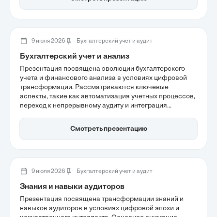
этих основ помогает избежать ошибок в учете и
улучшить финансовую прозрачность бизнеса.
9 июля 2026
Бухгалтерский учет и аудит
Бухгалтерский учет и анализ
Презентация посвящена эволюции бухгалтерского
учета и финансового анализа в условиях цифровой
трансформации. Рассматриваются ключевые
аспекты, такие как автоматизация учетных процессов,
переход к непрерывному аудиту и интеграция
нефинансовых показателей в отчетность. Эти
изменения не только повышают точность данных, но и
Смотреть презентацию
обеспечивают устойчивое развитие компаний в
долгосрочной перспективе.
9 июля 2026
Бухгалтерский учет и аудит
Знания и навыки аудиторов
Презентация посвящена трансформации знаний и
навыков аудиторов в условиях цифровой эпохи и