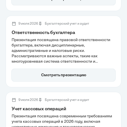
обсуждается важность прозрачности через реестр
аудиторов и цифровая трансформация в сфере
аудита.
9 июля 2026
Бухгалтерский учет и аудит
Ответственность бухгалтера
Презентация посвящена правовой ответственности
бухгалтера, включая дисциплинарные,
административные и налоговые риски.
Рассматриваются важные аспекты, такие как
многоуровневая система ответственности и
последствия за грубые нарушения учета. Участники
узнают, как минимизировать риски и избежать
Смотреть презентацию
негативных последствий в условиях современного
налогового законодательства.
9 июля 2026
Бухгалтерский учет и аудит
Учет кассовых операций
Презентация посвящена современным требованиям
учета кассовых операций в 2026 году, включая