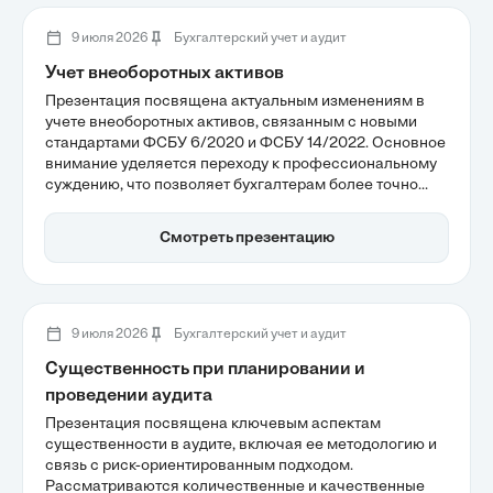
9 июля 2026
Бухгалтерский учет и аудит
Учет внеоборотных активов
Презентация посвящена актуальным изменениям в
учете внеоборотных активов, связанным с новыми
стандартами ФСБУ 6/2020 и ФСБУ 14/2022. Основное
внимание уделяется переходу к профессиональному
суждению, что позволяет бухгалтерам более точно
отражать экономическую реальность бизнеса. Также
рассматриваются критерии признания основных
Смотреть презентацию
средств и особенности учета нематериальных
активов, что важно для правильного формирования
отчетности.
9 июля 2026
Бухгалтерский учет и аудит
Существенность при планировании и
проведении аудита
Презентация посвящена ключевым аспектам
существенности в аудите, включая ее методологию и
связь с риск-ориентированным подходом.
Рассматриваются количественные и качественные