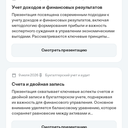
Учет доходов и финансовых результатов
Презентация посвящена современным подходам к
учету доходов и финансовых результатов, включая
методологию формирования прибыли и важность
экспертного суждения в управлении экономическими
выгодами. Рассматриваются ключевые принципы
начисления и соответствия, которые обеспечивают
достоверность финансовой отчетности, а также роль
Смотреть презентацию
технологии и искусственного интеллекта в
оптимизации учетных процессов. Важно понимать, как
правильно отражать доходы, чтобы обеспечить
устойчивость бизнеса.
9 июля 2026
Бухгалтерский учет и аудит
Счета и двойная запись
Презентация охватывает ключевые аспекты счетов и
двойной записи в бухгалтерском учете, подчеркивая
их важность для финансового управления. Основное
внимание уделяется балансовому уравнению, которое
сохраняет равновесие между активами и
обязательствами, а также принципам,
обеспечивающим точность отчетности. Понимание
Смотреть презентацию