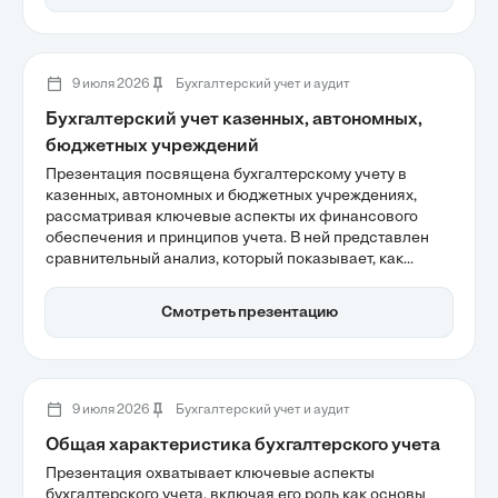
потоки. Также подчеркивается важность
стандартизации и риск-ориентированного подхода для
повышения прозрачности отчетности и
эффективности использования бюджетных средств.
9 июля 2026
Бухгалтерский учет и аудит
Бухгалтерский учет казенных, автономных,
бюджетных учреждений
Презентация посвящена бухгалтерскому учету в
казенных, автономных и бюджетных учреждениях,
рассматривая ключевые аспекты их финансового
обеспечения и принципов учета. В ней представлен
сравнительный анализ, который показывает, как
различия в типологии учреждений влияют на
управление доходами и исполнение сметы.
Смотреть презентацию
Эффективность учета в государственном секторе
требует глубокого понимания этих нюансов.
9 июля 2026
Бухгалтерский учет и аудит
Общая характеристика бухгалтерского учета
Презентация охватывает ключевые аспекты
бухгалтерского учета, включая его роль как основы