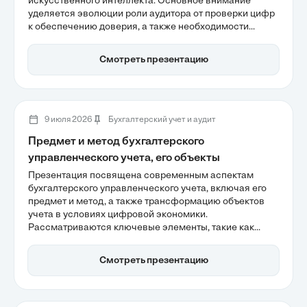
искусственного интеллекта. Основное внимание
уделяется эволюции роли аудитора от проверки цифр
к обеспечению доверия, а также необходимости
освоения новых компетенций, включая дата-
грамотность и навыки работы с ИИ. Аудиторы 2026
Смотреть презентацию
года должны быть готовы к изменениям в профессии и
развивать свои аналитические способности для
успешной верификации как финансовых, так и
нефинансовых показателей.
9 июля 2026
Бухгалтерский учет и аудит
Предмет и метод бухгалтерского
управленческого учета, его объекты
Презентация посвящена современным аспектам
бухгалтерского управленческого учета, включая его
предмет и метод, а также трансформацию объектов
учета в условиях цифровой экономики.
Рассматриваются ключевые элементы, такие как
влияние нематериальных активов и
интеллектуального капитала на систему учета, а также
Смотреть презентацию
применение предиктивной аналитики для повышения
эффективности принятия решений. Управленческий
учет становится стратегическим инструментом,
связывающим внутренние и внешние факторы.