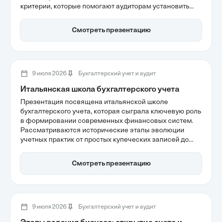
критерии, которые помогают аудиторам установить
пороги значимости для минимизации рисков и
повышения уверенности в финансовой отчетности.
Смотреть презентацию
Углубленный анализ позволит понять, как правильно
оценивать искажения, чтобы обеспечить надежность
информации для пользователей.
9 июля 2026
Бухгалтерский учет и аудит
Итальянская школа бухгалтерского учета
Презентация посвящена итальянской школе
бухгалтерского учета, которая сыграла ключевую роль
в формировании современных финансовых систем.
Рассматриваются исторические этапы эволюции
учетных практик от простых купеческих записей до
сложной системы двойной записи, разработанной
Лукой Пачоли. Также подчеркивается влияние
Смотреть презентацию
итальянской школы на международные стандарты
учета и важность прозрачности в управлении
капиталом.
9 июля 2026
Бухгалтерский учет и аудит