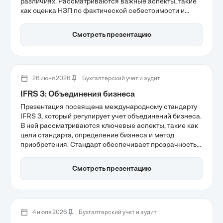
различиях. Рассматриваются важные аспекты, такие
как оценка НЗП по фактической себестоимости и
классификация затрат, что критично для минимизации
налоговых рисков. Также подчеркивается значимость
Смотреть презентацию
интеграции данных для повышения точности
финансовой отчетности и управления оборотными
активами.
26 июня 2026
Бухгалтерский учет и аудит
IFRS 3: Объединения бизнеса
Презентация посвящена международному стандарту
IFRS 3, который регулирует учет объединений бизнеса.
В ней рассматриваются ключевые аспекты, такие как
цели стандарта, определение бизнеса и метод
приобретения. Стандарт обеспечивает прозрачность
сделок, позволяя инвесторам лучше оценивать
экономические последствия слияний и приобретений.
Смотреть презентацию
Применение IFRS 3 критично для правильной оценки
активов и обязательств, что напрямую влияет на
финансовую отчетность компаний.
4 июля 2026
Бухгалтерский учет и аудит