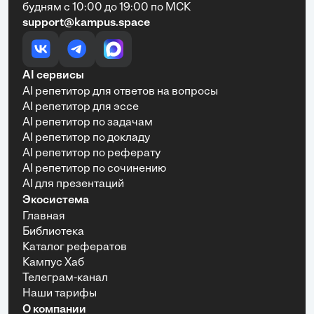
будням с 10:00 до 19:00 по МСК
support@kampus.space
AI сервисы
AI репетитор для ответов на вопросы
AI репетитор для эссе
AI репетитор по задачам
AI репетитор по докладу
AI репетитор по реферату
AI репетитор по сочинению
AI для презентаций
Экосистема
Главная
Библиотека
Каталог рефератов
Кампус Хаб
Телеграм-канал
Наши тарифы
О компании