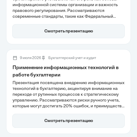
информационной системы организации и важность
правового регулирования. Рассматриваются
современные стандарты, такие как Федеральный
закон № 402-ФЗ, и их влияние на ведение отчетности.
Также подчеркивается, как качественная финансовая
Смотреть презентацию
информация способствует управлению бизнесом и
минимизации рисков.
9 июля 2026
Бухгалтерский учет и аудит
Применение информационных технологий в
работе бухгалтерии
Презентация посвящена внедрению информационных
технологий в бухгалтерию, акцентируя внимание на
переходе от рутинных процессов к стратегическому
управлению. Рассматриваются риски ручного учета,
которые могут достигать 20% ошибок, и преимущества
гиперавтоматизации, позволяющей сократить время
на закрытие финансового периода до 60%.
Смотреть презентацию
Технологические решения, такие как облачные ERP и
ИИ, делают бухгалтерию более эффективной и
надежной.