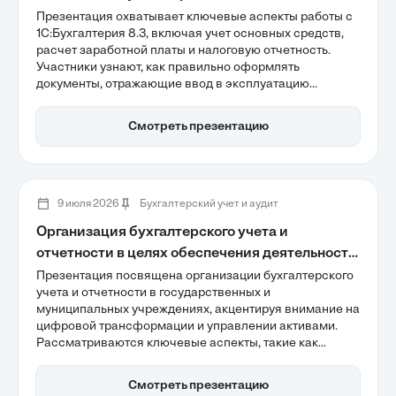
Презентация охватывает ключевые аспекты работы с
1С:Бухгалтерия 8.3, включая учет основных средств,
расчет заработной платы и налоговую отчетность.
Участники узнают, как правильно оформлять
документы, отражающие ввод в эксплуатацию
активов, а также получат полезные знания о настройке
зарплаты и формировании отчетности. Эти навыки
Смотреть презентацию
помогут в успешной аттестации и профессиональном
развитии в сфере бухгалтерского учета.
9 июля 2026
Бухгалтерский учет и аудит
Организация бухгалтерского учета и
отчетности в целях обеспечения деятельности
государственных и муниципальных
Презентация посвящена организации бухгалтерского
учета и отчетности в государственных и
учреждений
муниципальных учреждениях, акцентируя внимание на
цифровой трансформации и управлении активами.
Рассматриваются ключевые аспекты, такие как
нормативно-правовая база, обеспечивающая
единообразие учета, и внедрение метода начисления,
Смотреть презентацию
который позволяет более точно отражать финансовые