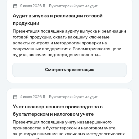
9 июля 2026
Бухгалтерский учет и аудит
Аудит выпуска и реализации готовой
продукции
Презентация посвящена аудиту выпуска и реализации
готовой продукции, охватывающему ключевые
аспекты контроля и методологии проверки на
современных предприятиях. Рассматриваются цели
аудита, включая подтверждение полноты
оприходования и достоверности себестоимости, а
также нормативно-правовая база, включая
Смотреть презентацию
федеральные законы и международные стандарты.
Анализируются этапы аудиторского процесса и риски,
связанные с отчетностью, что позволяет обеспечить
прозрачность и минимизацию ошибок в учете.
4 июля 2026
Бухгалтерский учет и аудит
Учет незавершенного производства в
бухгалтерском и налоговом учете
Презентация посвящена учету незавершенного
производства в бухгалтерском и налоговом учете,
акцентируя внимание на ключевых методологических