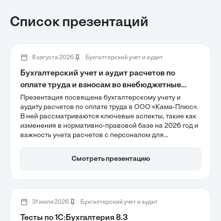
Список презентаций
8 августа 2026
Бухгалтерский учет и аудит
Бухгалтерский учет и аудит расчетов по
оплате труда и взносам во внебюджетные
фонды в ООО «Кама-Плюс»
Презентация посвящена бухгалтерскому учету и
аудиту расчетов по оплате труда в ООО «Кама-Плюс».
В ней рассматриваются ключевые аспекты, такие как
изменения в нормативно-правовой базе на 2026 год и
важность учета расчетов с персоналом для
финансовой стабильности компании. Также
обсуждаются риски, связанные с документальным
Смотреть презентацию
оформлением выплат, и необходимость внедрения
цифрового мониторинга для повышения точности
отчетности и снижения налоговых рисков.
31 июля 2026
Бухгалтерский учет и аудит
Тесты по 1С:Бухгалтерия 8.3