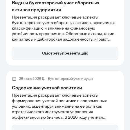
Виды и бухгалтерский учет оборотных
активов предприятия
Презентация раскрывает ключевые аспекты
бухгалтерского учета оборотных активов, включая их
классификацию и влияние на финансовую
устойчивость предприятия. Оборотные активы, такие
как запасы и дебиторская задолженность, играют
важную роль в поддержании ликвидности и
непрерывности операционного цикла. Также
Смотреть презентацию
рассматриваются методы учета, которые помогают
минимизировать финансовые риски и повысить
общую оборачиваемость капитала.
26 июня 2026
Бухгалтерский учет и аудит
Содержание учетной политики
Презентация раскрывает ключевые аспекты
формирования учетной политики в современных
условиях, акцентируя внимание на её роли как
стратегического инструмента управления
эффективностью бизнеса. В 2026 году учетная
политика становится основой для прозрачности
финансовых результатов и минимизации рисков,