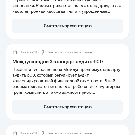
нормативные изменения и технологические
инновации. Рассматриваются новые стандарты, такие
как электронная кассовая книга и упрощенные
процедуры оформления, а также важность
соблюдения лимитов наличных средств. Участники
Смотреть презентацию
узнают, как автоматизация процессов способствует
снижению ошибок и повышению надежности учета в
условиях жесткого контроля со стороны налоговых
органов.
9 июля 2026
Бухгалтерский учет и аудит
Международный стандарт аудита 600
Презентация посвящена Международному стандарту
аудита 600, который регулирует аудит
консолидированной финансовой отчетности. В ней
рассматриваются ключевые требования к аудиторам
групп компаний, а также важность риск-
ориентированного подхода в планировании аудита.
Особое внимание уделяется ответственности
Смотреть презентацию
руководителя задания и необходимости эффективной
коммуникации между членами аудиторской команды.
9 июля 2026
Бухгалтерский учет и аудит