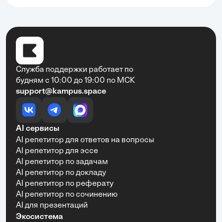
Служба поддержки работает по
будням с 10:00 до 19:00 по МСК
support@kampus.space
AI сервисы
AI репетитор для ответов на вопросы
AI репетитор для эссе
AI репетитор по задачам
AI репетитор по докладу
AI репетитор по реферату
AI репетитор по сочинению
AI для презентаций
Экосистема