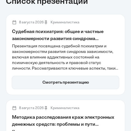
Список презентаций
8 августа 2026
Криминалистика
Судебная психиатрия: общие и частные
закономерности развития синдрома
зависимости
Презентация посвящена судебной психиатрии и
закономерностям развития синдрома зависимости,
включая влияние аддиктивных состояний на
психическую деятельность и правовой статус
личности. Рассматриваются ключевые аспекты, такие
как прогредиентность зависимости и её связь с
криминогенной активностью, а также коморбидность,
Смотреть презентацию
которая усложняет экспертную оценку. Важное
внимание уделяется биологическим и социальным
факторам, формирующим аддиктивное поведение.
8 августа 2026
Криминалистика
Методика расследования краж электронных
денежных средств: проблемы и пути