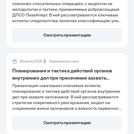
поисково-спасательных операциях, с акцентом на
методологии и тактики, применяемые добровольцами
ДПСО ЛизаАлерт. В ней рассматриваются ключевые
аспекты следопытства, включая классификацию улик
и влияние внешних факторов на видимость следов.
Также обсуждаются ограничения человеческого
Смотреть презентацию
восприятия и важность дисциплины в процессе
поиска, что позволяет значительно повысить
эффективность операций.
29 июля 2026
Криминалистика
Планирование и тактика действий органов
внутренних дел при пресечении захвата
заложников
Презентация охватывает ключевые аспекты
планирования и тактики действий органов внутренних
дел при захвате заложников. В ней рассматриваются
стратегии оперативного реагирования, акцент на
сохранении жизни заложников и важность первичного
сбора разведданных для успешного выполнения
операций. Также подчеркивается роль переговорного
Смотреть презентацию
процесса и современных технологий в повышении
эффективности действий МВД.