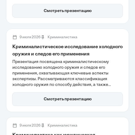
преступлений и использование цифровых следов для
формирования доказательной базы. Важным
Смотреть презентацию
элементом является защита жертв, что требует
применения специализированных методик допроса и
междисциплинарного подхода в расследованиях.
9 июля 2026
Криминалистика
Криминалистическое исследование холодного
оружия и следов его применения
Презентация посвящена криминалистическому
исследованию холодного оружия и следов его
применения, охватывающая ключевые аспекты
экспертизы. Рассматриваются классификация
холодного оружия по способу действия, а также
доминирование колюще-режущих предметов в
криминальных инцидентах, что подчеркивает
Смотреть презентацию
необходимость стандартизации методов анализа.
Также затрагиваются современные технологические
вызовы и применение 3D-технологий для
реконструкции событий, что существенно повышает
точность идентификации следов.
9 июля 2026
Криминалистика