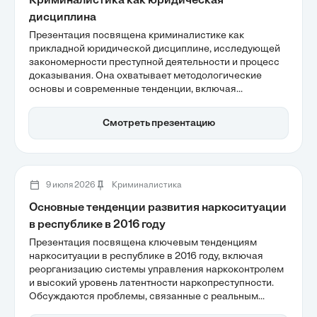
Криминалистика как юридическая
дисциплина
Презентация посвящена криминалистике как
прикладной юридической дисциплине, исследующей
закономерности преступной деятельности и процесс
доказывания. Она охватывает методологические
основы и современные тенденции, включая
интеграцию высоких технологий и
междисциплинарный подход, что позволяет
Смотреть презентацию
эффективно раскрывать преступления.
Криминалистика продолжает развиваться, сохраняя
статус самостоятельной науки в уголовном
правосудии.
9 июля 2026
Криминалистика
Основные тенденции развития наркоситуации
в республике в 2016 году
Презентация посвящена ключевым тенденциям
наркоситуации в республике в 2016 году, включая
реорганизацию системы управления наркоконтролем
и высокий уровень латентности наркопреступности.
Обсуждаются проблемы, связанные с реальным
числом наркопотребителей, которое в десятки раз