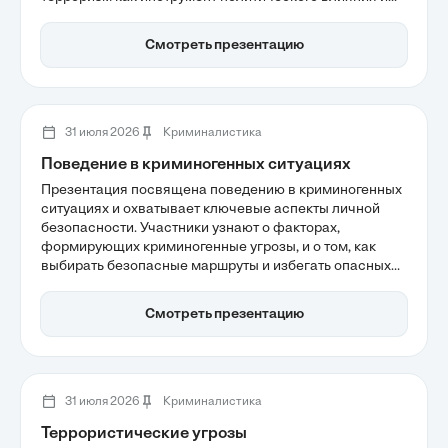
роль мотивации в выборе методов. Также
акцентируется внимание на гибридной природе
Смотреть презентацию
современных угроз, где физическое насилие
сочетается с кибертерроризмом и информационными
атаками.
31 июля 2026
Криминалистика
Поведение в криминогенных ситуациях
Презентация посвящена поведению в криминогенных
ситуациях и охватывает ключевые аспекты личной
безопасности. Участники узнают о факторах,
формирующих криминогенные угрозы, и о том, как
выбирать безопасные маршруты и избегать опасных
мест. Также рассматриваются стратегии активной
защиты и важность бдительности в повседневной
Смотреть презентацию
жизни для предотвращения преступлений.
31 июля 2026
Криминалистика
Террористические угрозы