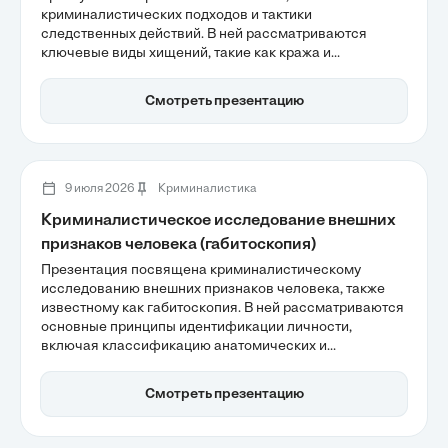
криминалистических подходов и тактики
следственных действий. В ней рассматриваются
ключевые виды хищений, такие как кража и
мошенничество, а также важность
криминалистической характеристики для
Смотреть презентацию
эффективного планирования расследования.
Современные технологии и алгоритмы раскрытия
преступлений в условиях цифровизации становятся
важными инструментами в борьбе с латентной
преступностью.
9 июля 2026
Криминалистика
Криминалистическое исследование внешних
признаков человека (габитоскопия)
Презентация посвящена криминалистическому
исследованию внешних признаков человека, также
известному как габитоскопия. В ней рассматриваются
основные принципы идентификации личности,
включая классификацию анатомических и
функциональных признаков, а также методы их
фиксации. Особое внимание уделяется современным
Смотреть презентацию
технологиям, таким как 3D-моделирование и
биометрические системы, которые значительно
повышают точность идентификации в