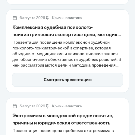
эффективности расследований. Обсуждаются также
вопросы цифровой компетентности следователей и
стандартизации сбора доказательств.
6 августа 2026
Криминалистика
Комплексная судебная психолого-
психиатрическая экспертиза: цели, методика
и правовое значение
Презентация посвящена комплексной судебной
психолого-психиатрической экспертизе, которая
объединяет медицинские и психологические знания
для обеспечения объективности судебных решений. В
ней рассматриваются цели и методика проведения
экспертизы, а также правовые основы и
процессуальный статус, что позволяет глубже понять,
Смотреть презентацию
как КСППЭ помогает установить психическое
состояние обвиняемых и влияет на правосудие.
5 августа 2026
Криминалистика
Экстремизм в молодежной среде: понятие,
причины и юридическая ответственность
Презентация посвящена проблеме экстремизма в