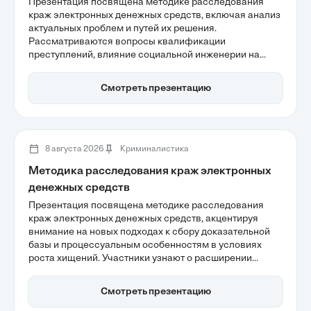
совершенствования
Презентация посвящена методике расследования
краж электронных денежных средств, включая анализ
актуальных проблем и путей их решения.
Рассматриваются вопросы квалификации
преступлений, влияние социальной инженерии на
мошенничество и важность цифровых следов в
процессе доказывания. Также обсуждаются меры по
Смотреть презентацию
улучшению правового регулирования и превентивные
стратегии для повышения эффективности работы
правоохранительных органов в борьбе с
киберпреступностью.
8 августа 2026
Криминалистика
Методика расследования краж электронных
денежных средств
Презентация посвящена методике расследования
краж электронных денежных средств, акцентируя
внимание на новых подходах к сбору доказательной
базы и процессуальным особенностям в условиях
роста хищений. Участники узнают о расширении
предмета преступления, включая цифровые активы, а
также о важности взаимодействия с банками и
Смотреть презентацию
платежными системами для повышения