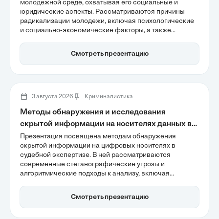
молодежной среде, охватывая его социальные и
юридические аспекты. Рассматриваются причины
радикализации молодежи, включая психологические
и социально-экономические факторы, а также
правовые последствия экстремистской деятельности.
Важное внимание уделяется влиянию
Смотреть презентацию
информационных технологий на вербовку и
распространение экстремистских идеологий среди
молодежи.
3 августа 2026
Криминалистика
Методы обнаружения и исследования
скрытой информации на носителях данных в
судебной компьютерной экспертизе
Презентация посвящена методам обнаружения
скрытой информации на цифровых носителях в
судебной экспертизе. В ней рассматриваются
современные стеганографические угрозы и
алгоритмические подходы к анализу, включая
использование нейронных сетей для статистического
анализа контейнеров. Особое внимание уделяется
Смотреть презентацию
проблеме эффективности детекторов в реальных
условиях и необходимости гибридного подхода для