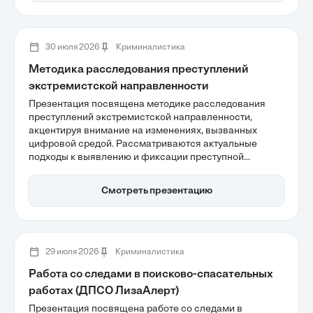
тенденции киберпреступности и эффективность
превентивных мер, что важно для обеспечения
информационной безопасности в цифровую эпоху.
30 июля 2026
Криминалистика
Методика расследования преступлений
экстремистской направленности
Презентация посвящена методике расследования
преступлений экстремистской направленности,
акцентируя внимание на изменениях, вызванных
цифровой средой. Рассматриваются актуальные
подходы к выявлению и фиксации преступной
активности в интернете, а также важность соблюдения
нормативной базы для легитимности расследований.
Смотреть презентацию
Участники узнают о росте экстремистской
деятельности и необходимости адаптации методов
работы правоохранительных органов в условиях
цифровизации.
29 июля 2026
Криминалистика
Работа со следами в поисково-спасательных
работах (ДПСО ЛизаАлерт)
Презентация посвящена работе со следами в