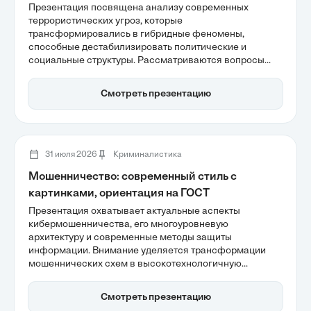
Презентация посвящена анализу современных
террористических угроз, которые
трансформировались в гибридные феномены,
способные дестабилизировать политические и
социальные структуры. Рассматриваются вопросы
децентрализации террористических сетей и влияние
технологической конвергенции на методы
Смотреть презентацию
противодействия. Также подчеркивается, как
экономическое неравенство и социальная
поляризация способствуют радикализации, что
требует комплексного подхода к борьбе с
экстремизмом.
31 июля 2026
Криминалистика
Мошенничество: современный стиль с
картинками, ориентация на ГОСТ
Презентация охватывает актуальные аспекты
кибермошенничества, его многоуровневую
архитектуру и современные методы защиты
информации. Внимание уделяется трансформации
мошеннических схем в высокотехнологичную
индустрию, использующей нейросетевые технологии и
манипуляции с психоэмоциональным состоянием
Смотреть презентацию
жертв. Также рассматриваются статистические