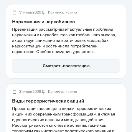
повышения точности экспертизы.
31 июля 2026
Криминалистика
Наркомания и наркобизнес
Презентация рассматривает актуальные проблемы
наркомании и наркобизнеса как глобального вызова,
акцентируя внимание на критических масштабах
наркоситуации и росте числа потребителей
наркотиков. Особое внимание уделяется
доминированию каннабиса и трансформации рынка
синтетических веществ, что подчеркивает
Смотреть презентацию
необходимость комплексного подхода к борьбе с этой
угрозой. Также обсуждаются последствия для
общественного здравоохранения и необходимость
международного сотрудничества в этой сфере.
31 июля 2026
Криминалистика
Виды террористических акций
Презентация посвящена видам террористических
акций и их современным трансформациям, включая
идеологические основы и методы воздействия.
Рассматриваются ключевые аспекты, такие как
терроризм как инструмент политического влияния и