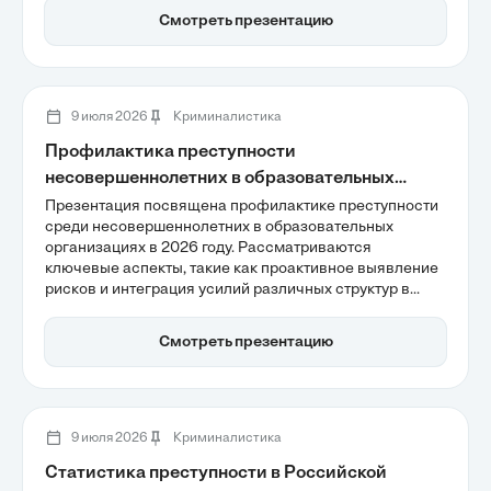
превышает официальные данные, а также переход от
Смотреть презентацию
опиатов к синтетическим наркотикам. Эти аспекты
подчеркивают необходимость пересмотра подходов к
борьбе с наркопреступностью.
9 июля 2026
Криминалистика
Профилактика преступности
несовершеннолетних в образовательных
организациях
Презентация посвящена профилактике преступности
среди несовершеннолетних в образовательных
организациях в 2026 году. Рассматриваются
ключевые аспекты, такие как проактивное выявление
рисков и интеграция усилий различных структур в
системе профилактики. Также акцентируется
внимание на росте подростковой преступности, где
Смотреть презентацию
более 60% правонарушений связаны с
имущественными преступлениями. Основные
подходы к формированию безопасной правовой
среды и работа с семьями помогут создать условия
для предотвращения деструктивного поведения
9 июля 2026
Криминалистика
учащихся.
Статистика преступности в Российской