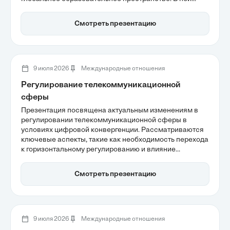
рассматриваются вызовы, такие как финансовые
барьеры и необходимость внедрения гибридных
Смотреть презентацию
моделей обучения, а также важность межкультурной
компетентности для выпускников. Эти аспекты
подчеркивают значимость интернационализации
высшего образования в современных университетах.
9 июля 2026
Международные отношения
Регулирование телекоммуникационной
сферы
Презентация посвящена актуальным изменениям в
регулировании телекоммуникационной сферы в
условиях цифровой конвергенции. Рассматриваются
ключевые аспекты, такие как необходимость перехода
к горизонтальному регулированию и влияние
технологий на конкурентную среду. Также
акцентируется внимание на важности совместного
Смотреть презентацию
использования инфраструктуры для оптимизации
затрат и развития 5G. В условиях стремительного
развития технологий и глобальных платформ, новые
подходы к регулированию становятся особенно
актуальными.
9 июля 2026
Международные отношения