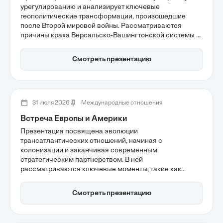
урегулированию и анализирует ключевые
геополитические трансформации, произошедшие
после Второй мировой войны. Рассматриваются
причины краха Версальско-Вашингтонской системы и
последствия Ялтинской конференции, которые стали
основой для формирования биполярной системы
Смотреть презентацию
международных отношений. В результате, мир
оказался под влиянием двух сверхдержав, что
определило новый вектор глобального развития.
31 июля 2026
Международные отношения
Встреча Европы и Америки
Презентация посвящена эволюции
трансатлантических отношений, начиная с
колонизации и заканчивая современным
стратегическим партнерством. В ней
рассматриваются ключевые моменты, такие как
влияние европейских институтов на развитие
американской государственности и роль
Смотреть презентацию
послевоенного восстановления в интеграции. Также
акцентируется внимание на значении экономической
взаимозависимости и культурной синхронизации для