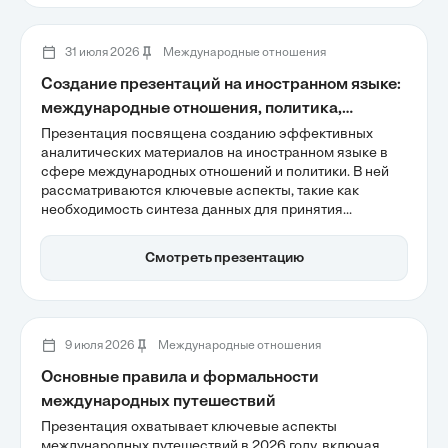
координации международных усилий в сфере
безопасности и прав человека.
31 июля 2026
Международные отношения
Создание презентаций на иностранном языке:
международные отношения, политика,
регионоведение
Презентация посвящена созданию эффективных
аналитических материалов на иностранном языке в
сфере международных отношений и политики. В ней
рассматриваются ключевые аспекты, такие как
необходимость синтеза данных для принятия
политических решений и влияние терминологической
сложности на восприятие информации. Также
Смотреть презентацию
акцентируется внимание на принципе BLUF, который
помогает удерживать внимание аудитории и улучшает
качество коммуникации.
9 июля 2026
Международные отношения
Основные правила и формальности
международных путешествий
Презентация охватывает ключевые аспекты
международных путешествий в 2026 году, включая