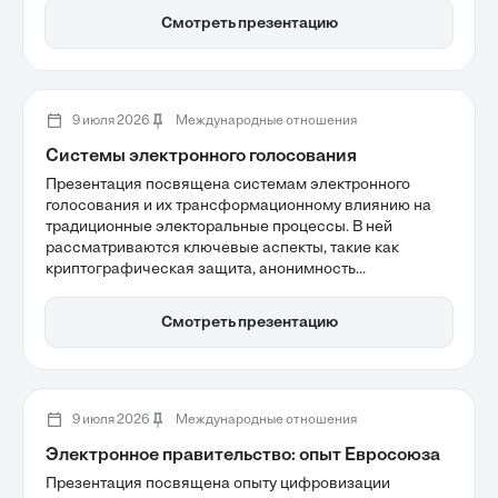
Америка. Понимание этих нюансов помогает избежать
Смотреть презентацию
недопонимания и повысить эффективность
международных сделок.
9 июля 2026
Международные отношения
Системы электронного голосования
Презентация посвящена системам электронного
голосования и их трансформационному влиянию на
традиционные электоральные процессы. В ней
рассматриваются ключевые аспекты, такие как
криптографическая защита, анонимность
избирателей и доступность технологий, что
способствует повышению общественного доверия к
Смотреть презентацию
цифровым выборам. Также акцентируется внимание
на важности прозрачности и возможности
независимого аудита для обеспечения легитимности
голосования.
9 июля 2026
Международные отношения
Электронное правительство: опыт Евросоюза
Презентация посвящена опыту цифровизации