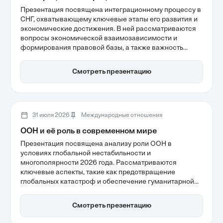
Презентация посвящена интеграционному процессу в
СНГ, охватывающему ключевые этапы его развития и
экономические достижения. В ней рассматриваются
вопросы экономической взаимозависимости и
формирования правовой базы, а также важность
безопасности для стабильности региона. Анализируя
современные стратегии, презентация подчеркивает
Смотреть презентацию
роль интеграции в обеспечении устойчивого роста и
адаптации к глобальным вызовам.
31 июля 2026
Международные отношения
ООН и её роль в современном мире
Презентация посвящена анализу роли ООН в
условиях глобальной нестабильности и
многополярности 2026 года. Рассматриваются
ключевые аспекты, такие как предотвращение
глобальных катастроф и обеспечение гуманитарной
помощи, а также вызовы, стоящие перед
организацией в контексте реформирования Совета
Смотреть презентацию
Безопасности. ООН сохраняет свою уникальную
легитимность как центральный институт для