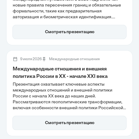
новые правила пересечения границ и обязательные
формальности, такие как предварительная
авторизация и биометрическая идентификация.
Важным моментом является цифровизация визовых
процессов, что значительно упрощает получение
Смотреть презентацию
разрешений. Понимание этих изменений поможет
путешественникам успешно планировать свои
поездки и избежать неприятностей.
9 июля 2026
Международные отношения
Международные отношения и внешняя
политика России в XX - начале XXI века
Презентация охватывает ключевые аспекты
международных отношений и внешней политики
России с начала XX века до наших дней.
Рассматриваются геополитические трансформации,
включая особенности внешней политики Российской
империи, влияние холодной войны и переход к
многовекторной политике в XXI веке. Также
Смотреть презентацию
акцентируется внимание на изменениях в торговых
потоках и роли России в новых международных
структурах, таких как БРИКС.