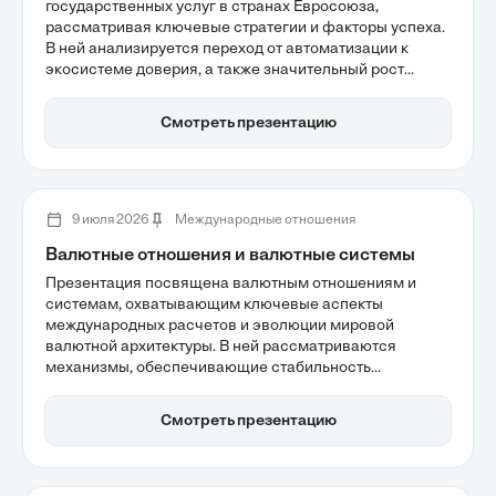
государственных услуг в странах Евросоюза,
рассматривая ключевые стратегии и факторы успеха.
В ней анализируется переход от автоматизации к
экосистеме доверия, а также значительный рост
активности граждан в использовании цифровых
платформ. Обсуждаются барьеры для
Смотреть презентацию
масштабирования и важность принципа Once-Only для
упрощения взаимодействия с госструктурами.
9 июля 2026
Международные отношения
Валютные отношения и валютные системы
Презентация посвящена валютным отношениям и
системам, охватывающим ключевые аспекты
международных расчетов и эволюции мировой
валютной архитектуры. В ней рассматриваются
механизмы, обеспечивающие стабильность
трансграничной торговли и инвестиций, а также
анализируются элементы структуры валютной
Смотреть презентацию
системы, включая роль международных институтов.
Понимание этих процессов важно для оценки
современного состояния мировой экономики.