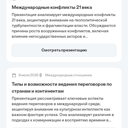
Международные конфликты 21 века
Презентация анализирует международные конфликты
21 века, акцентируя внимание на геополитической
турбулентности и фрагментации власти. Обсуждаются
причины роста вооруженных конфликтов, включая
влияние негосударственных акторов и
международные интервенции в гражданские войны.
Участники смогут понять, как современные вызовы,
Смотреть презентацию
такие как изменение климата и экономическая
деградация, влияют на глобальную безопасность и
стабильность.
9 июля 2026
Международные отношения
Типы и возможности ведения переговоров по
странам и континентам
Презентация рассматривает ключевые аспекты
ведения переговоров в международной среде,
акцентируя внимание на культурном интеллекте как
важном факторе успеха. Она анализирует различия в
подходах к коммуникации и восприятию времени в
разных регионах, таких как США, Азия и Латинская