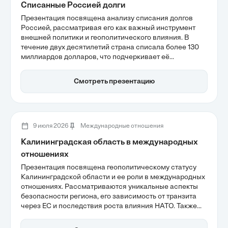
Списанные Россией долги
Презентация посвящена анализу списания долгов
Россией, рассматривая его как важный инструмент
внешней политики и геополитического влияния. В
течение двух десятилетий страна списала более 130
миллиардов долларов, что подчеркивает её
активность в урегулировании задолженности
развивающихся стран. Основные цели заключаются
Смотреть презентацию
не только в экономической выгоде, но и в укреплении
долгосрочных партнерских отношений на
международной арене.
9 июля 2026
Международные отношения
Калининградская область в международных
отношениях
Презентация посвящена геополитическому статусу
Калининградской области и ее роли в международных
отношениях. Рассматриваются уникальные аспекты
безопасности региона, его зависимость от транзита
через ЕС и последствия роста влияния НАТО. Также
обсуждаются инвестиционные планы и новые
экономические связи, которые помогут укрепить