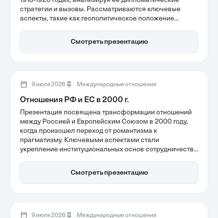
1918-1920 годах, анализируя её дипломатические
стратегии и вызовы. Рассматриваются ключевые
аспекты, такие как геополитическое положение
республики и приоритетные цели, включая
стремление к международному признанию и
Смотреть презентацию
безопасность от внешних угроз. Также обсуждаются
последствия внешнеполитической изоляции и
наследие, оставленное АДР в современной
дипломатии.
9 июля 2026
Международные отношения
Отношения РФ и ЕС в 2000 г.
Презентация посвящена трансформации отношений
между Россией и Европейским Союзом в 2000 году,
когда произошел переход от романтизма к
прагматизму. Ключевыми аспектами стали
укрепление институциональных основ сотрудничества
через регулярные саммиты и развитие экономической
взаимозависимости, что способствовало сближению
Смотреть презентацию
интересов сторон. Также рассматриваются причины
изменений в политике России и влияние Чеченского
конфликта на диалог.
9 июля 2026
Международные отношения