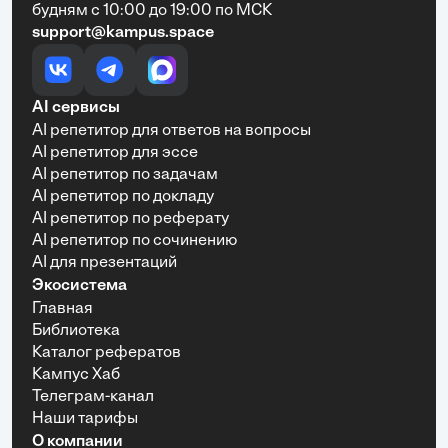
будням с 10:00 до 19:00 по МСК
support@kampus.space
AI сервисы
AI репетитор для ответов на вопросы
AI репетитор для эссе
AI репетитор по задачам
AI репетитор по докладу
AI репетитор по реферату
AI репетитор по сочинению
AI для презентаций
Экосистема
Главная
Библиотека
Каталог рефератов
Кампус Хаб
Телеграм-канал
Наши тарифы
О компании