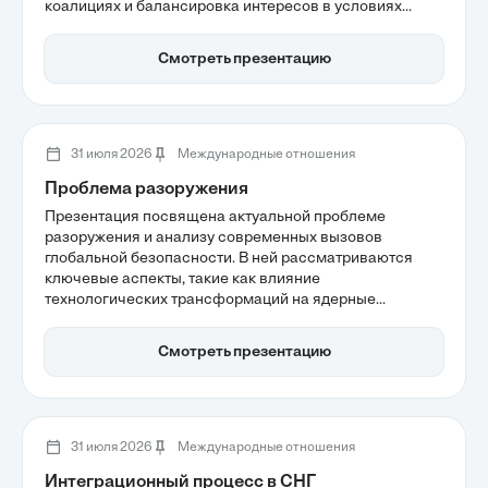
коалициях и балансировка интересов в условиях
наполеоновских войн стали важными аспектами,
определившими итоги этого времени. Анализируя
Смотреть презентацию
стратегию России, можно понять, как она стремилась
сохранить статус великой державы.
31 июля 2026
Международные отношения
Проблема разоружения
Презентация посвящена актуальной проблеме
разоружения и анализу современных вызовов
глобальной безопасности. В ней рассматриваются
ключевые аспекты, такие как влияние
технологических трансформаций на ядерные
арсеналы и необходимость пересмотра устаревших
моделей международного сдерживания. Также
Смотреть презентацию
обсуждается роль разоружения как инструмента
стратегической стабильности в условиях
многополярного мира.
31 июля 2026
Международные отношения
Интеграционный процесс в СНГ