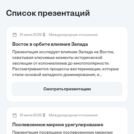
Список презентаций
31 июля 2026
Международные отношения
Восток в орбите влияния Запада
Презентация исследует влияние Запада на Восток,
охватывая ключевые моменты исторической
эволюции от колониализма до многополярности.
Рассматриваются процессы вестернизации, которые
стали основой западного доминирования, и
современные попытки восточных стран добиться
стратегической автономии. В условиях глобальной
Смотреть презентацию
культурной гибридности и демографических
изменений Восток активно формирует свои модели
развития, что ставит под сомнение универсальность
западной модели.
31 июля 2026
Международные отношения
Послевоенное мирное урегулирование
Презентация посвящена послевоенному мирному