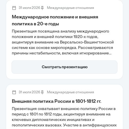
устойчивости отношений между Европой и Америкой.
31 июля 2026
Международные отношения
Международное положение и внешняя
политика в 20-е годы
Презентация посвящена анализу международного
положения и внешней политики 1920-х годов,
акцентируя внимание на Версальско-Вашингтонской
системе как основе миропорядка. Рассматриваются
причины нестабильности, включая игнорирование
ревизионистских устремлений Германии и
изоляционизм США, которые подорвали коллективную
Смотреть презентацию
безопасность. Также обсуждаются экономические
аспекты, такие как зависимость Европы от
американских инвестиций, что сделало систему
уязвимой к кризисам.
31 июля 2026
Международные отношения
Внешняя политика России в 1801-1812 гг.
Презентация охватывает внешнюю политику России в
период с 1801 по 1812 годы, акцентируя внимание на
ключевых дипломатических инициативах и
геополитических вызовах. Участие в антифранцузских