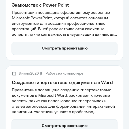
Знакомство с Power Point
Презентация посвящена эффективному освоению
Microsoft PowerPoint, который остается основным
инструментом для создания профессиональных
презентаций. В ней рассматриваются ключевые
аспекты, такие как важность визуализации данных для
повышения удержания информации и использование
мастер-слайдов для обеспечения единого стиля.
Смотреть презентацию
Также обсуждаются современные функции, которые
помогают адаптировать презентацию под запросы
аудитории, что делает обучение более интерактивным
и эффективным.
8 июля 2026
Работа на компьютере
Создание гипертекстового документа в Word
Презентация посвящена созданию гипертекстовых
документов в Microsoft Word, раскрывая ключевые
аспекты, такие как использование гиперссылок и
стилей заголовков для формирования интерактивной
навигации. Участники узнают о проблемах,
возникающих при работе с объемными текстами, и о
том, как гипертекст может улучшить читаемость и
Смотреть презентацию
удобство взаимодействия с документами. Основное