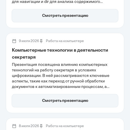
для навигации и dir для анализа содержимого
директорий. Особое внимание уделяется созданию и
удалению объектов с помощью mkdir и del, что
Смотреть презентацию
позволяет значительно повысить эффективность
работы с файловой системой.
9 июля 2026
Работа на компьютере
Компьютерные технологии в деятельности
секретаря
Презентация посвящена влиянию компьютерных
технологий на работу секретаря в условиях
цифровизации. В ней рассматриваются ключевые
аспекты, такие как переход от ручной обработки
документов к автоматизированным процессам, а
также интеграция ИИ и облачных решений для
повышения эффективности работы. Также
Смотреть презентацию
подчеркивается важность кибербезопасности и
развитие навыков, необходимых для управления
современными цифровыми экосистемами.
8 июля 2026
Работа на компьютере