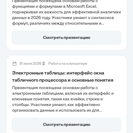
Презентация посвящена основам работы с
функциями и формулами в Microsoft Excel,
подчеркивая их важность для эффективной аналитики
данных в 2026 году. Участники узнают о синтаксисе
формул, различиях между относительными и
абсолютными ссылками, а также о ключевых
функциях, таких как СУММ и СРЗНАЧ, которые
Смотреть презентацию
автоматизируют рутинные расчеты и минимизируют
риск ошибок.
31 июля 2026
Работа на компьютере
Электронные таблицы: интерфейс окна
табличного процессора и основные понятия
Презентация посвящена основам работы с
электронными таблицами, включая их интерфейс и
ключевые понятия, такие как ячейки, строки и
столбцы. Участники узнают, как эффективно
организовать данные и использовать их для
аналитики, а также о важности прозрачности расчетов
через строку формул. Электронные таблицы остаются
Смотреть презентацию
незаменимым инструментом в современных бизнес-