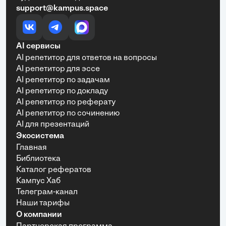
support@kampus.space
AI сервисы
AI репетитор для ответов на вопросы
AI репетитор для эссе
AI репетитор по задачам
AI репетитор по докладу
AI репетитор по реферату
AI репетитор по сочинению
AI для презентаций
Экосистема
Главная
Библиотека
Каталог рефератов
Кампус Хаб
Телеграм-канал
Наши тарифы
О компании