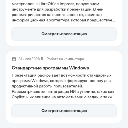
материалов в LibreOffice Impress, популярном
инструменте для разработки презентаций. В ней
рассматриваются ключевые аспекты, такие как
информационная архитектура, которая предшествует
технической настройке, и создание мастер-слайдов
для визуальной целостности. Также обсуждаются
Смотреть презентацию
принципы визуального оформления, способствующие
повышению вовлеченности аудитории.
31 июля 2026
Работа на компьютере
Стандартные программы Windows
Презентация раскрывает возможности стандартных
программ Windows, которые формируют основу для
продуктивной работы пользователей.
Рассматриваются интеграция ИИ в утилиты, такие как
Copilot, и их влияние на автоматизацию задач, а также
роль Проводника и Блокнота в управлении данными и
заметками. Эти инструменты обеспечивают
Смотреть презентацию
стабильность и безопасность, что делает Windows
эффективной экосистемой для повседневных задач.