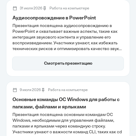
31 июля 2026
Работа на компьютере
Аудиосопровождение в PowerPoint
Презентация посвящена аудиосопровождению в
PowerPoint и охватывает важные аспекты, такие как
интеграция звукового контента и управление его
воспроизведением. Участники узнают, как избежать
технических рисков и оптимизировать качество звука,
что значительно повысит вовлеченность аудитории.
Эффективное использование аудио может стать
Смотреть презентацию
мощным инструментом для успешного выступления.
9 июля 2026
Работа на компьютере
Основные команды ОС Windows для работы с
папками, файлами и ярлыками
Презентация посвящена основным командам ОС
Windows, необходимым для управления файлами,
папками и ярлыками через командную строку.
Участники узнают о важности команд CLI, таких как cd