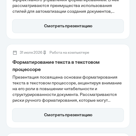
эффективного управления форматированием. В ней
рассматриваются преимущества использования
стилей для автоматизации создания документов,
уменьшения риска ошибок и повышения
продуктивности. Также обсуждается, как стили
Смотреть презентацию
помогают обеспечить визуальную целостность и
стандартизацию оформления, что особенно важно для
профессиональной подготовки многостраничных
отчетов.
31 июля 2026
Работа на компьютере
Форматирование текста в текстовом
процессоре
Презентация посвящена основам форматирования
текста в текстовом процессоре, акцентируя внимание
на его роли в повышении читабельности и
структурированности документа. Рассматриваются
риски ручного форматирования, которые могут
привести к потере целостности и единого стиля, а
также важность использования стилей для
Смотреть презентацию
автоматизации оформления. Эти навыки критически
важны для создания профессиональных и
качественных текстов.