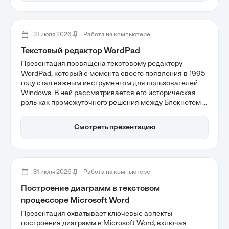
развития критического мышления.
31 июля 2026
Работа на компьютере
Текстовый редактор WordPad
Презентация посвящена текстовому редактору
WordPad, который с момента своего появления в 1995
году стал важным инструментом для пользователей
Windows. В ней рассматривается его историческая
роль как промежуточного решения между Блокнотом и
Microsoft Word, а также итоги его эволюции за почти
30 лет. Участники смогут узнать о функциональности
Смотреть презентацию
WordPad и его значении в экосистеме Windows.
31 июля 2026
Работа на компьютере
Построение диаграмм в текстовом
процессоре Microsoft Word
Презентация охватывает ключевые аспекты
построения диаграмм в Microsoft Word, включая