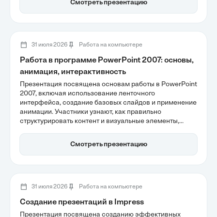
Смотреть презентацию
стандартизация элементов управления снижают
когнитивную нагрузку, делая взаимодействие с
технологиями более интуитивным и доступным.
31 июля 2026
Работа на компьютере
Работа в программе PowerPoint 2007: основы,
анимация, интерактивность
Презентация посвящена основам работы в PowerPoint
2007, включая использование ленточного
интерфейса, создание базовых слайдов и применение
анимации. Участники узнают, как правильно
структурировать контент и визуальные элементы,
чтобы улучшить восприятие информации. Также
обсуждаются интерактивные функции, которые
Смотреть презентацию
делают обучение более активным и увлекательным.
31 июля 2026
Работа на компьютере
Создание презентаций в Impress
Презентация посвящена созданию эффективных