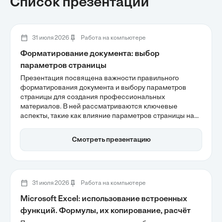
Список презентаций
31 июля 2026
Работа на компьютере
Форматирование документа: выбор
параметров страницы
Презентация посвящена важности правильного
форматирования документа и выбору параметров
страницы для создания профессиональных
материалов. В ней рассматриваются ключевые
аспекты, такие как влияние параметров страницы на
визуальное восприятие и техническую
подготовленность документа, а также необходимость
Смотреть презентацию
соблюдения стандартов, чтобы избежать потери
доверия к содержимому. Также подчеркивается роль
формата А4 и точных полей в обеспечении удобства
чтения и печати.
31 июля 2026
Работа на компьютере
Microsoft Excel: использование встроенных
функций. Формулы, их копирование, расчёт