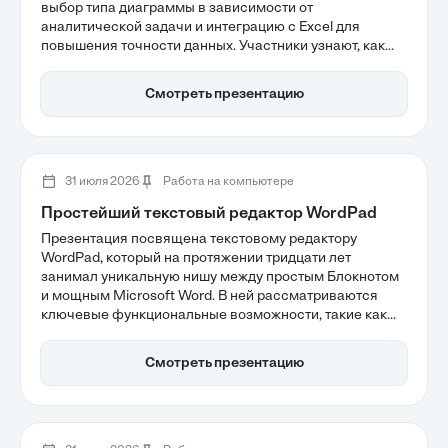
выбор типа диаграммы в зависимости от
аналитической задачи и интеграцию с Excel для
повышения точности данных. Участники узнают, как
визуализация данных помогает быстрее
анализировать информацию и улучшает восприятие
Смотреть презентацию
отчетов. Эти навыки позволяют создавать
профессиональные документы, которые легко
интерпретировать.
31 июля 2026
Работа на компьютере
Простейший текстовый редактор WordPad
Презентация посвящена текстовому редактору
WordPad, который на протяжении тридцати лет
занимал уникальную нишу между простым Блокнотом
и мощным Microsoft Word. В ней рассматриваются
ключевые функциональные возможности, такие как
поддержка различных форматов файлов и
инструменты для базового форматирования текста.
Смотреть презентацию
Также обсуждаются причины прекращения его
поддержки в современных версиях Windows, что
делает тему актуальной для пользователей,
интересующихся историей и эволюцией