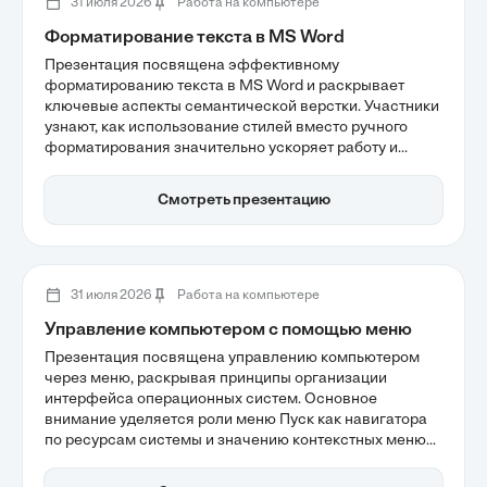
программного обеспечения.
31 июля 2026
Работа на компьютере
Форматирование текста в MS Word
Презентация посвящена эффективному
форматированию текста в MS Word и раскрывает
ключевые аспекты семантической верстки. Участники
узнают, как использование стилей вместо ручного
форматирования значительно ускоряет работу и
обеспечивает предсказуемость структуры документа.
Также рассматриваются важные принципы
Смотреть презентацию
доступности и корпоративные стандарты, что делает
документы более профессиональными и удобными
для восприятия.
31 июля 2026
Работа на компьютере
Управление компьютером с помощью меню
Презентация посвящена управлению компьютером
через меню, раскрывая принципы организации
интерфейса операционных систем. Основное
внимание уделяется роли меню Пуск как навигатора
по ресурсам системы и значению контекстных меню
для оптимизации работы пользователя. Также
рассматривается, как визуальные метафоры и