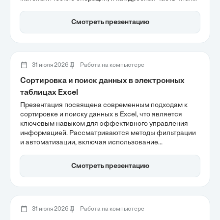
соответствует времени. Также будет рассмотрено
форматирование ячеек и использование функций для
Смотреть презентацию
извлечения компонентов даты и времени, что
значительно упрощает анализ данных.
31 июля 2026
Работа на компьютере
Сортировка и поиск данных в электронных
таблицах Excel
Презентация посвящена современным подходам к
сортировке и поиску данных в Excel, что является
ключевым навыком для эффективного управления
информацией. Рассматриваются методы фильтрации
и автоматизации, включая использование
динамических формул, таких как XLOOKUP, которые
значительно сокращают время обработки данных и
Смотреть презентацию
уменьшают вероятность ошибок. Участники узнают,
как правильно структурировать данные для
повышения продуктивности работы с электронными
таблицами.
31 июля 2026
Работа на компьютере