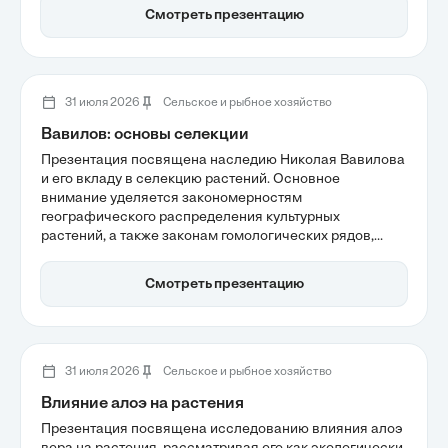
обсуждаются распространенные проблемы, их
Смотреть презентацию
диагностика и методы решения, что поможет
любителям комнатных растений создать идеальные
условия для антуриума.
31 июля 2026
Сельское и рыбное хозяйство
Вавилов: основы селекции
Презентация посвящена наследию Николая Вавилова
и его вкладу в селекцию растений. Основное
внимание уделяется закономерностям
географического распределения культурных
растений, а также законам гомологических рядов,
которые стали основой для предсказательной
биологии. Эти концепции помогают понять, как
Смотреть презентацию
сохранить генетическое разнообразие и адаптировать
сельское хозяйство к изменениям климата.
31 июля 2026
Сельское и рыбное хозяйство
Влияние алоэ на растения
Презентация посвящена исследованию влияния алоэ