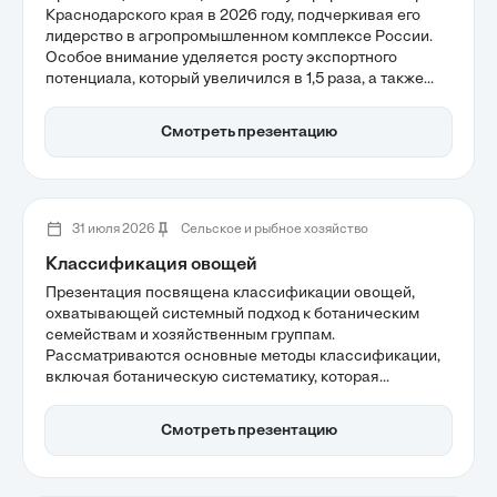
Краснодарского края в 2026 году, подчеркивая его
лидерство в агропромышленном комплексе России.
Особое внимание уделяется росту экспортного
потенциала, который увеличился в 1,5 раза, а также
высоким темпам развития благодаря инвестициям в
человеческий капитал и технологической
Смотреть презентацию
модернизации. Хозяйства региона продолжают
оставаться основой продовольственной безопасности
страны, демонстрируя устойчивость к внешним
вызовам.
31 июля 2026
Сельское и рыбное хозяйство
Классификация овощей
Презентация посвящена классификации овощей,
охватывающей системный подход к ботаническим
семействам и хозяйственным группам.
Рассматриваются основные методы классификации,
включая ботаническую систематику, которая
базируется на морфологии растений, а также
хозяйственный подход, учитывающий способы
Смотреть презентацию
использования овощей. Понимание этих аспектов
позволяет оптимизировать агротехнику и
планирование севооборота, что важно для повышения