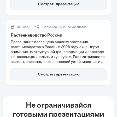
Важным аспектом является также интеграция
Смотреть презентацию
биотехнологий и экологической эффективности в
животноводстве.
31 июля 2026
Сельское и рыбное хозяйство
Растениеводство России
Презентация посвящена анализу состояния
растениеводства в России в 2026 году, акцентируя
внимание на структурной трансформации и переходе
к высокомаржинальным культурам. Рассматриваются
вызовы, связанные с финансовой устойчивостью и
адаптацией к изменяющимся макроэкономическим
условиям. Также обсуждаются перспективы
Смотреть презентацию
экспортного потенциала и необходимость
диверсификации направлений поставок, что может
способствовать росту отрасли в будущем.
Не ограничивайся
готовыми презентациями