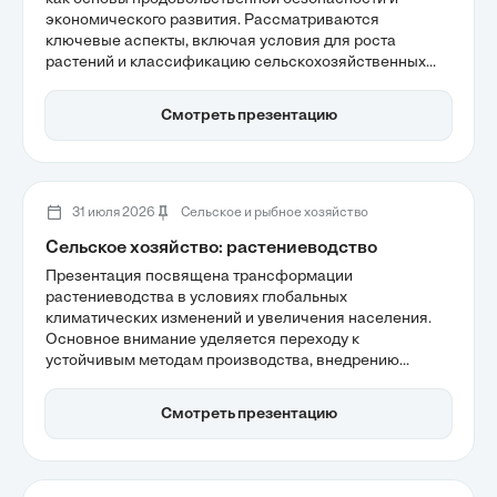
экономического развития. Рассматриваются
ключевые аспекты, включая условия для роста
растений и классификацию сельскохозяйственных
культур. Также обсуждаются современные технологии,
которые значительно повышают продуктивность и
Смотреть презентацию
помогают адаптироваться к экологическим вызовам,
что делает растениеводство важным элементом
устойчивого развития.
31 июля 2026
Сельское и рыбное хозяйство
Сельское хозяйство: растениеводство
Презентация посвящена трансформации
растениеводства в условиях глобальных
климатических изменений и увеличения населения.
Основное внимание уделяется переходу к
устойчивым методам производства, внедрению
точного земледелия и агробиотехнологий, которые
помогают адаптироваться к новым вызовам.
Смотреть презентацию
Участники узнают, как современные технологии могут
повысить урожайность и снизить экологическую
нагрузку на сельское хозяйство.