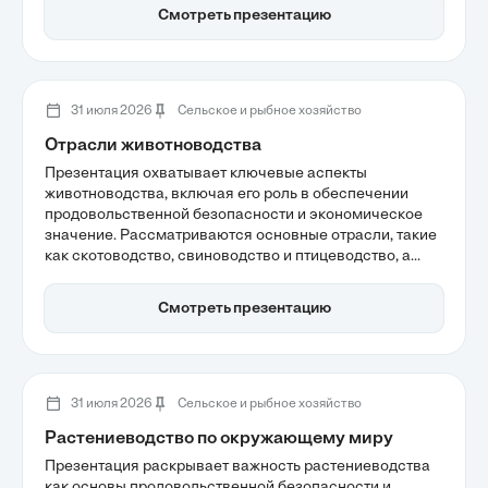
морфологии и снижению способности к выживанию.
Смотреть презентацию
Также подчеркивается важность сохранения диких
сородичей для устойчивости агросистем в условиях
изменения климата.
31 июля 2026
Сельское и рыбное хозяйство
Отрасли животноводства
Презентация охватывает ключевые аспекты
животноводства, включая его роль в обеспечении
продовольственной безопасности и экономическое
значение. Рассматриваются основные отрасли, такие
как скотоводство, свиноводство и птицеводство, а
также факторы, влияющие на их развитие. Внимание
уделяется современным вызовам, включая
Смотреть презентацию
необходимость повышения эффективности и
устойчивости в условиях глобальных изменений.
31 июля 2026
Сельское и рыбное хозяйство
Растениеводство по окружающему миру
Презентация раскрывает важность растениеводства
как основы продовольственной безопасности и