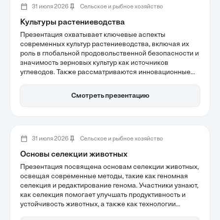
31 июля 2026
Сельское и рыбное хозяйство
Культуры растениеводства
Презентация охватывает ключевые аспекты
современных культур растениеводства, включая их
роль в глобальной продовольственной безопасности и
значимость зерновых культур как источников
углеводов. Также рассматриваются инновационные
подходы, такие как точное земледелие и
регенеративные практики, которые помогают
Смотреть презентацию
оптимизировать производство и восстанавливать
здоровье почвы. В условиях климатических
изменений важность адаптации и интеграции
технологий становится особенно актуальной.
31 июля 2026
Сельское и рыбное хозяйство
Основы селекции животных
Презентация посвящена основам селекции животных,
освещая современные методы, такие как геномная
селекция и редактирование генома. Участники узнают,
как селекция помогает улучшать продуктивность и
устойчивость животных, а также как технологии
обработки данных ускоряют генетический прогресс.