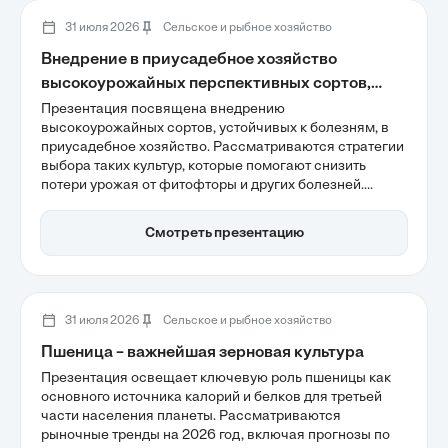
продуктивности овощеводства.
31 июля 2026
Сельское и рыбное хозяйство
Внедрение в приусадебное хозяйство
высокоурожайных перспективных сортов,
устойчивых к болезням
Презентация посвящена внедрению
высокоурожайных сортов, устойчивых к болезням, в
приусадебное хозяйство. Рассматриваются стратегии
выбора таких культур, которые помогают снизить
потери урожая от фитофторы и других болезней.
Участники узнают о преимуществах генетически
защищенных сортов и гибридов F1, а также о важности
Смотреть презентацию
разнообразия для сохранения здоровья сада и
повышения его продуктивности.
31 июля 2026
Сельское и рыбное хозяйство
Пшеница – важнейшая зерновая культура
Презентация освещает ключевую роль пшеницы как
основного источника калорий и белков для третьей
части населения планеты. Рассматриваются
рыночные тренды на 2026 год, включая прогнозы по