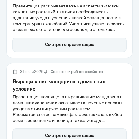
Презентация раскрывает важные аспекты зимовки
комнатных растений, включая необходимость
адаптации ухода в условиях низкой освещенности и
температурных колебаний. Участники узнают о рисках,
связанных с отопительным сезоном, и о том, как
недостаток света влияет на здоровье растений. Также
обсуждаются стратегии полива и оптимизация
Смотреть презентацию
светового режима для успешной зимовки.
31 июля 2026
Сельское и рыбное хозяйство
Выращивание мандарина в домашних
условиях
Презентация посвящена выращиванию мандарина в
домашних условиях и охватывает ключевые аспекты
ухода за этим цитрусовым растением.
Рассматриваются важные факторы, такие как выбор
семян, освещение и полив, а также методы
формирования кроны и стимуляции плодоношения.
Знание этих нюансов поможет создать комфортные
Смотреть презентацию
условия для успешного роста мандарина в городской