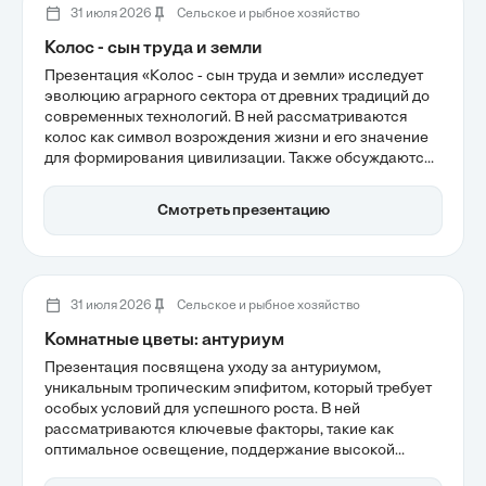
31 июля 2026
Сельское и рыбное хозяйство
Колос - сын труда и земли
Презентация «Колос - сын труда и земли» исследует
эволюцию аграрного сектора от древних традиций до
современных технологий. В ней рассматриваются
колос как символ возрождения жизни и его значение
для формирования цивилизации. Также обсуждаются
инновации в сельском хозяйстве, которые повышают
эффективность труда и обеспечивают
Смотреть презентацию
продовольственную устойчивость, подчеркивая
важность бережного отношения к земле.
31 июля 2026
Сельское и рыбное хозяйство
Комнатные цветы: антуриум
Презентация посвящена уходу за антуриумом,
уникальным тропическим эпифитом, который требует
особых условий для успешного роста. В ней
рассматриваются ключевые факторы, такие как
оптимальное освещение, поддержание высокой
влажности и правильный выбор субстрата. Также