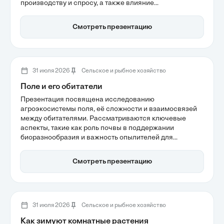
производству и спросу, а также влияние
климатических факторов на агросектор.
Анализируется необходимость устойчивого
Смотреть презентацию
землепользования для обеспечения
продовольственной безопасности в условиях
глобальных изменений.
31 июля 2026
Сельское и рыбное хозяйство
Поле и его обитатели
Презентация посвящена исследованию
агроэкосистемы поля, её сложности и взаимосвязей
между обитателями. Рассматриваются ключевые
аспекты, такие как роль почвы в поддержании
биоразнообразия и важность опылителей для
урожайности. Также обсуждаются методы управления
экосистемными услугами, которые помогут
Смотреть презентацию
обеспечить устойчивость сельского хозяйства в
условиях антропогенного влияния и климатических
изменений.
31 июля 2026
Сельское и рыбное хозяйство
Как зимуют комнатные растения