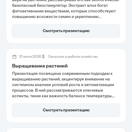
вера на растения, рассматривая его как экологически
безопасный биостимулятор. Экстракт алоэ богат
фитоактивными веществами, которые способствуют
повышению всхожести семян и укреплению
иммунитета культур. Также обсуждаются механизмы
действия алоэ, включая стимуляцию клеточного
Смотреть презентацию
метаболизма и развитие корневой системы, что
делает его полезным в растениеводстве.
31 июля 2026
Сельское и рыбное хозяйство
Выращивание растений
Презентация посвящена современным подходам к
выращиванию растений, акцентируя внимание на
системном анализе условий роста и автоматизации
процессов. В ней рассматриваются ключевые
аспекты, такие как важность баланса температуры,
влажности и вентиляции, а также эффективность LED-
освещения и оптимизация субстрата. Эти технологии
Смотреть презентацию
помогают минимизировать риски заболеваний и
повысить урожайность.