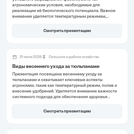
агрономические условия, необходимые для
реализации её биологического потенциала. Важное
внимание уделяется температурным режимам,
которые критичны для прорастания и формирования
урожая, а также требованиям к почве, включая её
Смотреть презентацию
состав и структуру. Правильный уход и защита
растений от вредителей помогут достичь высоких
результатов в агросекторе.
31 июля 2026
Сельское и рыбное хозяйство
Виды весеннего ухода за тюльпанами
Презентация посвящена весеннему уходу за
тюльпанами и охватывает ключевые аспекты
агрономии, такие как температурный режим, полив и
внесение удобрений. Уделяется внимание важности
системного подхода для обеспечения здоровья
растений и качества цветения. Правильные
агротехнические мероприятия помогут избежать
Смотреть презентацию
проблем и сохранить декоративность тюльпанов на
долгие годы.