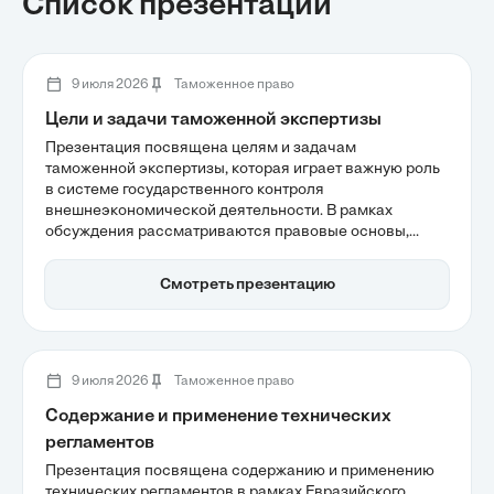
Список презентаций
9 июля 2026
Таможенное право
Цели и задачи таможенной экспертизы
Презентация посвящена целям и задачам
таможенной экспертизы, которая играет важную роль
в системе государственного контроля
внешнеэкономической деятельности. В рамках
обсуждения рассматриваются правовые основы,
методология классификации товаров и механизмы
защиты экономических интересов государства. Также
Смотреть презентацию
акцентируется внимание на выявлении
правонарушений и обеспечении точности начисления
таможенных платежей, что делает экспертизу
ключевым инструментом в борьбе с незаконными
схемами.
9 июля 2026
Таможенное право
Содержание и применение технических
регламентов
Презентация посвящена содержанию и применению
технических регламентов в рамках Евразийского