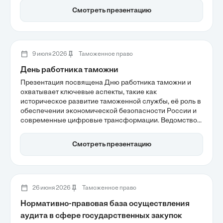
обсуждается важность цифровизации и
Смотреть презентацию
автоматизации процессов, что позволяет значительно
снизить количество нарушений и повысить качество
управления закупками.
9 июля 2026
Таможенное право
День работника таможни
Презентация посвящена Дню работника таможни и
охватывает ключевые аспекты, такие как
историческое развитие таможенной службы, её роль в
обеспечении экономической безопасности России и
современные цифровые трансформации. Ведомство,
начиная с эпохи Древней Руси, прошло путь от
традиционного контроля к внедрению высоких
Смотреть презентацию
технологий, что значительно ускоряет процессы
оформления товаров. Важно отметить, как
таможенные органы защищают национальный рынок и
поддерживают стабильность внешнеэкономических
операций.
26 июня 2026
Таможенное право
Нормативно-правовая база осуществления
аудита в сфере государственных закупок