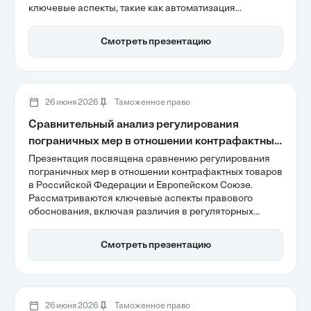
ключевые аспекты, такие как автоматизация
процессов досмотра и внедрение новых технологий
для точечной идентификации рисков. Важно отметить,
Смотреть презентацию
как ТСТК помогает поддерживать баланс между
безопасностью и оперативностью обслуживания
воздушных судов, что актуально для современных
авиаперевозок.
26 июня 2026
Таможенное право
Сравнительный анализ регулирования
пограничных мер в отношении контрафактных
товаров в Российской Федерации и
Презентация посвящена сравнению регулирования
пограничных мер в отношении контрафактных товаров
Европейском Союзе
в Российской Федерации и Европейском Союзе.
Рассматриваются ключевые аспекты правового
обоснования, включая различия в регуляторных
моделях и механизмах защиты прав интеллектуальной
собственности. Также акцентируется внимание на
Смотреть презентацию
цифровизации таможенного контроля и рисках,
связанных с параллельным импортом, что
подчеркивает важность эффективного управления
контрафактной продукцией.
26 июня 2026
Таможенное право