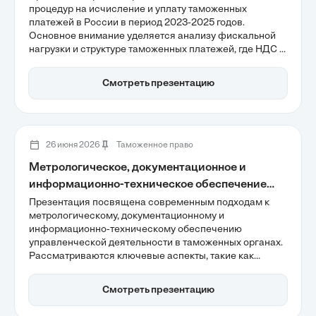
процедур на исчисление и уплату таможенных
платежей в России в период 2023-2025 годов.
Основное внимание уделяется анализу фискальной
нагрузки и структуре таможенных платежей, где НДС и
ввозные пошлины занимают ключевые позиции. Также
обсуждаются механизмы оптимизации и риски,
Смотреть презентацию
связанные с неправильным выбором процедур, что
важно для бизнеса в условиях меняющейся
регуляторной среды.
26 июня 2026
Таможенное право
Метрологическое, документационное и
информационно-техническое обеспечение
управленческой деятельности в таможенных
Презентация посвящена современным подходам к
метрологическому, документационному и
органах
информационно-техническому обеспечению
управленческой деятельности в таможенных органах.
Рассматриваются ключевые аспекты, такие как
интеграция систем для повышения эффективности
таможенного контроля и внедрение цифровых
Смотреть презентацию
решений, включая экосистему ЕАИС ТО 2.0. Также
акцентируется внимание на значении искусственного