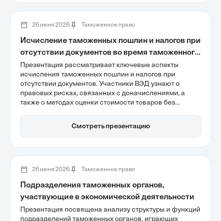
интеллекта в управлении рисками и обеспечении
прозрачности процессов.
26 июня 2026
Таможенное право
Исчисление таможенных пошлин и налогов при
отсутствии документов во время таможенного
контроля после выпуска товаров
Презентация рассматривает ключевые аспекты
исчисления таможенных пошлин и налогов при
отсутствии документов. Участники ВЭД узнают о
правовых рисках, связанных с доначислениями, а
также о методах оценки стоимости товаров без
подтверждающей документации. Также акцентируется
внимание на важности соблюдения процедур для
Смотреть презентацию
минимизации финансовых потерь и правовых
последствий.
26 июня 2026
Таможенное право
Подразделения таможенных органов,
участвующие в экономической деятельности
Презентация посвящена анализу структуры и функций
подразделений таможенных органов, играющих