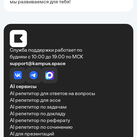
мы развиваемся для тебя!
Служба поддержки работает по
будням с 10:00 до 19:00 по МСК
support@kampus.space
AI сервисы
AI репетитор для ответов на вопросы
AI репетитор для эссе
AI репетитор по задачам
AI репетитор по докладу
AI репетитор по реферату
AI репетитор по сочинению
AI для презентаций