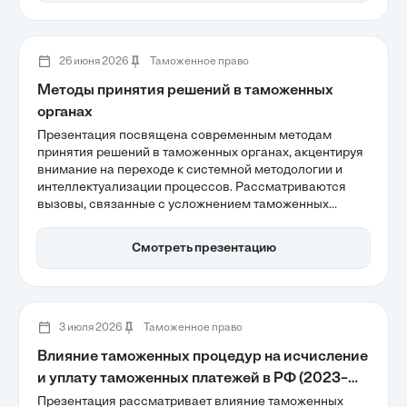
критически важным для успешной международной
торговли.
26 июня 2026
Таможенное право
Методы принятия решений в таможенных
органах
Презентация посвящена современным методам
принятия решений в таможенных органах, акцентируя
внимание на переходе к системной методологии и
интеллектуализации процессов. Рассматриваются
вызовы, связанные с усложнением таможенных
процедур, и важность интеграции процессного и
ситуационного подходов для повышения гибкости
Смотреть презентацию
управления. Цифровая трансформация и применение
ИИ становятся ключевыми факторами для улучшения
эффективности таможенного администрирования.
3 июля 2026
Таможенное право
Влияние таможенных процедур на исчисление
и уплату таможенных платежей в РФ (2023–
2025 гг.)
Презентация рассматривает влияние таможенных