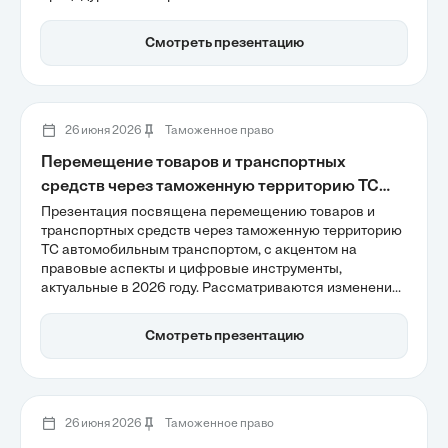
лицензирования как метода контроля за
перемещением специфических товаров, а также
Смотреть презентацию
правовые изменения, связанные с обязательным
электронным документооборотом. Важно отметить, как
система управления рисками помогает
минимизировать задержки на таможне и повысить
эффективность контроля.
26 июня 2026
Таможенное право
Перемещение товаров и транспортных
средств через таможенную территорию ТС
автомобильным транспортом
Презентация посвящена перемещению товаров и
транспортных средств через таможенную территорию
ТС автомобильным транспортом, с акцентом на
правовые аспекты и цифровые инструменты,
актуальные в 2026 году. Рассматриваются изменения
в таможенном контроле, внедрение системы СПОТ и
обязательное декларирование, которые повышают
Смотреть презентацию
прозрачность и эффективность процессов.
Цифровизация становится ключевым фактором для
успешной работы логистических компаний в условиях
новых регуляторных требований.
26 июня 2026
Таможенное право