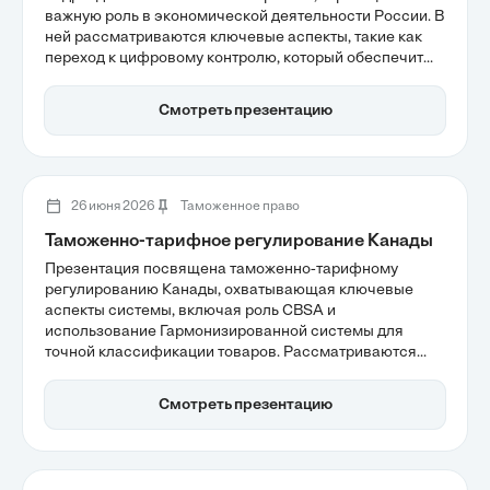
важную роль в экономической деятельности России. В
ней рассматриваются ключевые аспекты, такие как
переход к цифровому контролю, который обеспечит
прозрачность внешней торговли, а также прогнозы
фискальной функции таможни на ближайшие годы.
Смотреть презентацию
Целью этих изменений является балансировка
интересов государства и бизнеса, что способствует
улучшению условий для участников
внешнеэкономической деятельности.
26 июня 2026
Таможенное право
Таможенно-тарифное регулирование Канады
Презентация посвящена таможенно-тарифному
регулированию Канады, охватывающая ключевые
аспекты системы, включая роль CBSA и
использование Гармонизированной системы для
точной классификации товаров. Рассматриваются
также современные тренды, такие как цифровизация
процессов через платформу CARM и интеграция
Смотреть презентацию
экологических требований в таможенное
администрирование. Обсуждение этих тем поможет
понять, как эффективно управлять импортом в
канадской юрисдикции.