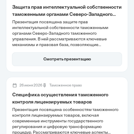
Защита прав интеллектуальной собственности
таможенными органами Северо-Западного
таможенного управления
Презентация посвящена защите прав
интеллектуальной собственности таможенными
органами Северо-Западного таможенного
управления. В ней рассматриваются ключевые
механизмы и правовая база, позволяющие
эффективно предотвращать оборот контрафактной
продукции. Особое внимание уделяется
Смотреть презентацию
инновационным подходам, таким как автоматизация
процессов и риск-ориентированный контроль, что
способствует обеспечению экономической
безопасности и защите интересов добросовестных
правообладателей.
26 июня 2026
Таможенное право
Специфика осуществления таможенного
контроля лицензируемых товаров
Презентация посвящена особенностям таможенного
контроля лицензируемых товаров, включая
современные инструменты государственного
регулирования и цифровую трансформацию
процедур. Рассматриваются ключевые аспекты