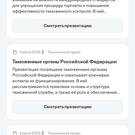
внимание на важности международных стандартов
для упрощения процедур торговли и повышения
эффективности таможенного контроля. В ней
обсуждаются проблемы, связанные с
нестандартизированными процедурами, которые
Смотреть презентацию
увеличивают операционные издержки, а также
преимущества внедрения стандартов ВТамО,
способствующих снижению затрат и ускорению
процессов. Стандартизация становится ключевым
фактором для успешной интеграции малых и средних
9 июля 2026
Таможенное право
предприятий в международную торговлю.
Таможенные органы Российской Федерации
Презентация посвящена таможенным органам
Российской Федерации и охватывает ключевые
аспекты их функционирования. В ней
рассматриваются правовые основы и структура
таможенной службы, а также её роль в обеспечении
экономического суверенитета страны. Особое
внимание уделяется перспективам цифровизации
Смотреть презентацию
таможенного администрирования к 2026 году и
внедрению новых технологий для повышения
эффективности контроля.
9 июля 2026
Таможенное право