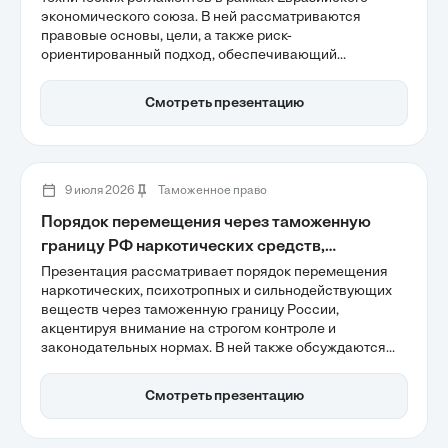
экономического союза. В ней рассматриваются
правовые основы, цели, а также риск-
ориентированный подход, обеспечивающий
безопасность продукции и защиту общественных
интересов. Также обсуждаются механизмы оценки
Смотреть презентацию
соответствия, которые формируют предсказуемую
бизнес-среду и способствуют технологической
конкурентоспособности.
9 июля 2026
Таможенное право
Порядок перемещения через таможенную
границу РФ наркотических средств,
психотропных, сильнодействующих и
Презентация рассматривает порядок перемещения
наркотических, психотропных и сильнодействующих
ядовитых веществ
веществ через таможенную границу России,
акцентируя внимание на строгом контроле и
законодательных нормах. В ней также обсуждаются
последствия нарушения правил, включая уголовную и
административную ответственность, а также важность
Смотреть презентацию
соблюдения регламентов для обеспечения
безопасности. Тема актуальна для тех, кто
интересуется таможенным законодательством и