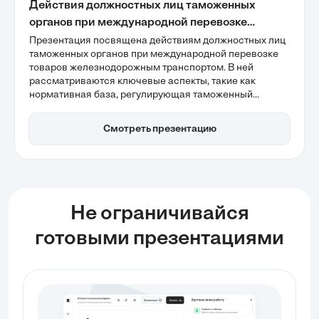
Действия должностных лиц таможенных
органов при международной перевозке
товаров железнодорожным транспортом
Презентация посвящена действиям должностных лиц
таможенных органов при международной перевозке
товаров железнодорожным транспортом. В ней
рассматриваются ключевые аспекты, такие как
нормативная база, регулирующая таможенный
транзит, и важность уведомления о прибытии как
отправной точки контроля. Также акцентируется
Смотреть презентацию
внимание на цифровизации процессов и
автоматизации, что значительно сокращает время
оформления и минимизирует риски задержек.
Не ограничивайся
готовыми презентациями