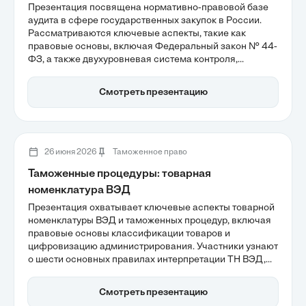
Презентация посвящена нормативно-правовой базе
аудита в сфере государственных закупок в России.
Рассматриваются ключевые аспекты, такие как
правовые основы, включая Федеральный закон № 44-
ФЗ, а также двухуровневая система контроля,
обеспечивающая эффективность использования
бюджетных средств. Также обсуждается риск-
Смотреть презентацию
ориентированный подход и цифровизация процессов,
что способствует повышению прозрачности и
качества аудита.
26 июня 2026
Таможенное право
Таможенные процедуры: товарная
номенклатура ВЭД
Презентация охватывает ключевые аспекты товарной
номенклатуры ВЭД и таможенных процедур, включая
правовые основы классификации товаров и
цифровизацию администрирования. Участники узнают
о шести основных правилах интерпретации ТН ВЭД,
которые помогают минимизировать риски ошибок при
декларировании. В условиях ЕАЭС 2026 года
Смотреть презентацию
правильное применение классификации становится