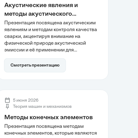
Акустические явления и
методы акустического
контроля в процессе сварки
Презентация посвящена акустическим
явлениям и методам контроля качества
сварки, акцентируя внимание на
физической природе акустической
эмиссии и её применении для
мониторинга сварных соединений в
режиме реального времени.
Смотреть презентацию
Рассматриваются
высокочувствительные методы,
позволяющие выявлять активные
дефекты, а также механизмы
детектирования и фильтрации
5 июня 2026
акустических сигналов. Эти технологии
Теория машин и механизмов
обеспечивают надежность и
Методы конечных элементов
безопасность сварочных процессов, что
делает их актуальными для современных
Презентация посвящена методам
производств.
конечных элементов, которые являются