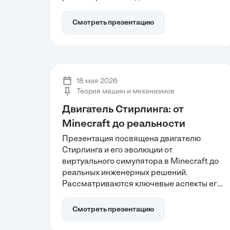
процессы в валопроводе, источники
возбуждения, такие как гребной винт и
Смотреть презентацию
двигатель, а также методы
математического моделирования для
предотвращения резонансных явлений.
Углубленный анализ этих аспектов
поможет обеспечить устойчивую
18 мая 2026
эксплуатацию и снизить риски
Теория машин и механизмов
усталостного разрушения.
Двигатель Стирлинга: от
Minecraft до реальности
Презентация посвящена двигателю
Стирлинга и его эволюции от
виртуального симулятора в Minecraft до
реальных инженерных решений.
Рассматриваются ключевые аспекты его
работы, включая принципы теплового
цикла и уникальную возможность
Смотреть презентацию
использовать разнообразные источники
тепла. Также обсуждаются