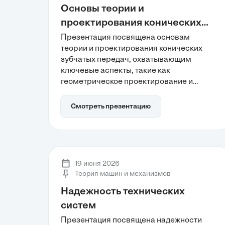
Основы теории и
систем.
проектирования конических
зубчатых передач
Презентация посвящена основам
теории и проектирования конических
зубчатых передач, охватывающим
ключевые аспекты, такие как
геометрическое проектирование и
выбор материалов. Участники узнают о
принципах работы конической передачи
Смотреть презентацию
для пересекающихся осей и методах
обеспечения долговечности узлов, что
крайне важно для их надежности в
промышленности. Обсуждаются
современные подходы, включая
19 июня 2026
цифровое моделирование и стандарты
Теория машин и механизмов
точности.
Надежность технических
систем
Презентация посвящена надежности