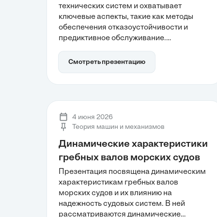
технических систем и охватывает
ключевые аспекты, такие как методы
обеспечения отказоустойчивости и
предиктивное обслуживание.
Рассматриваются три столпа оценки
надежности: безотказность,
Смотреть презентацию
долговечность и ремонтопригодность, а
также влияние человеческого фактора
на сбои. Участники узнают, как
современные подходы и технологии
могут повысить эффективность и
4 июня 2026
безопасность производственных
Теория машин и механизмов
процессов.
Динамические характеристики
гребных валов морских судов
Презентация посвящена динамическим
характеристикам гребных валов
морских судов и их влиянию на
надежность судовых систем. В ней
рассматриваются динамические