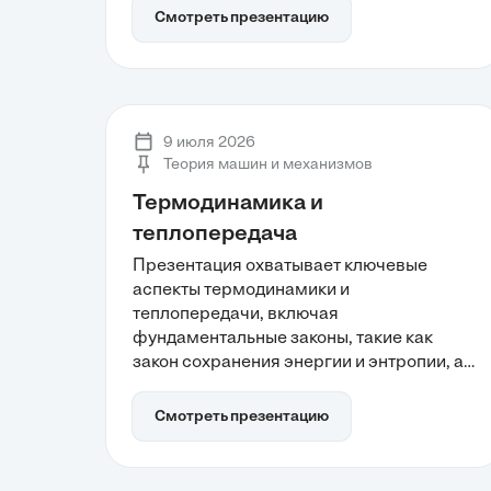
основой для промышленного
Смотреть презентацию
применения. Анализируя технические
принципы работы, можно увидеть, как
паровые машины изменили структуру
производства и логистики, способствуя
экономическому росту и урбанизации.
9 июля 2026
Теория машин и механизмов
Термодинамика и
теплопередача
Презентация охватывает ключевые
аспекты термодинамики и
теплопередачи, включая
фундаментальные законы, такие как
закон сохранения энергии и энтропии, а
также механизмы теплообмена.
Понимание этих принципов позволяет
Смотреть презентацию
оптимизировать энергопотребление и
разрабатывать современные
инженерные решения для повышения