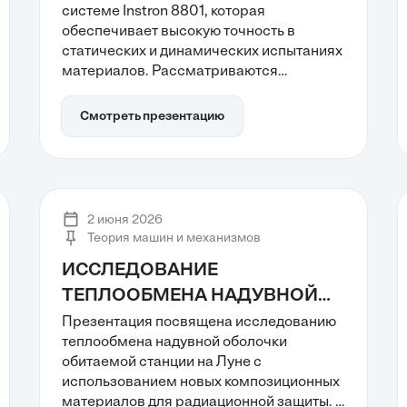
системе Instron 8801, которая
измерительными системами
обеспечивает высокую точность в
статических и динамических испытаниях
материалов. Рассматриваются
ключевые аспекты, такие как геометрия
силовой рамы и особенности
Смотреть презентацию
сервогидравлического привода, что
позволяет достичь надежных
результатов в механике разрушения и
усталостных испытаниях.
Интегрированные измерительные
2 июня 2026
системы и алгоритмы управления
Теория машин и механизмов
делают эту платформу идеальным
ИССЛЕДОВАНИЕ
инструментом для инженерного анализа.
ТЕПЛООБМЕНА НАДУВНОЙ
ОБОЛОЧКИ С
Презентация посвящена исследованию
теплообмена надувной оболочки
ИСПОЛЬЗОВАНИЕМ СЛОЕВ
обитаемой станции на Луне с
РАДИАЦИОННОЙ ЗАЩИТЫ ИЗ
использованием новых композиционных
НОВЫХ КОМПОЗИЦИОННЫХ
материалов для радиационной защиты. В