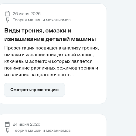
безопасности в гидроэнергетике. Анализ
событий служит уроком для повышения
26 июня 2026
надежности и безопасности
Теория машин и механизмов
эксплуатации гидротехнических
Виды трения, смазки и
сооружений.
изнашивание деталей машины
Презентация посвящена анализу трения,
смазки и изнашивания деталей машин,
ключевым аспектом которых является
понимание различных режимов трения и
их влияние на долговечность
механизмов. В работе рассматриваются
виды изнашивания, а также роль
Смотреть презентацию
смазочных материалов в снижении
трения и повышении надежности
оборудования. Освещаются инновации в
трибологии, что позволяет
оптимизировать эксплуатацию машин и
24 июня 2026
снизить затраты.
Теория машин и механизмов