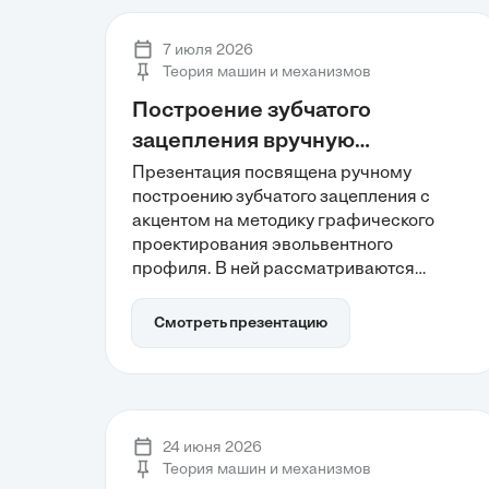
энергоэффективности. Интерес к
термодинамике растет в контексте
7 июля 2026
устойчивого развития энергетических
Теория машин и механизмов
систем.
Построение зубчатого
зацепления вручную
карандашом
Презентация посвящена ручному
построению зубчатого зацепления с
акцентом на методику графического
проектирования эвольвентного
профиля. В ней рассматриваются
геометрические основы, включая
эвольвенту и основные параметры,
Смотреть презентацию
такие как модуль и число зубьев.
Участники узнают о важности
соблюдения закона зацепления и
геометрических ограничений, что
поможет лучше понять инженерную
24 июня 2026
кинематику и подготовить их к
Теория машин и механизмов
использованию современных CAD-