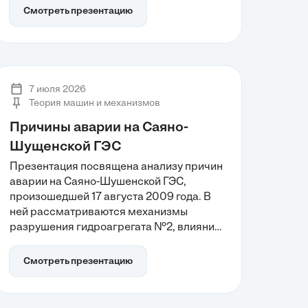
скоростей и передаточных отношений, а
Смотреть презентацию
также анализ нагрузок и мощностей на
каждом элементе привода. Углубленное
понимание этих процессов позволяет
эффективно выбирать электродвигатели
и минимизировать потери на трение, что
7 июля 2026
критично для обеспечения надежности
Теория машин и механизмов
работы системы.
Причины аварии на Саяно-
Шущенской ГЭС
Презентация посвящена анализу причин
аварии на Саяно-Шушенской ГЭС,
произошедшей 17 августа 2009 года. В
ней рассматриваются механизмы
разрушения гидроагрегата №2, влияние
вибрационных нагрузок и усталостное
разрушение крепежных элементов.
Смотреть презентацию
Также акцентируется внимание на
системных ошибках в автоматизации и
важности пересмотра стандартов