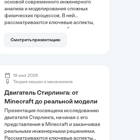
основой современного инженерного
анализа и моделирования сложных
физических процессов. В ней
рассматриваются ключевые аспекты,
такие как дискретизация области и ее
влияние на точность расчетов, а также
Смотреть презентацию
математическая база, обеспечивающая
переход к дискретным моделям. Также
обсуждается роль ИИ и автоматизации в
сокращении времени проектирования,
что делает МКЭ важным инструментом
19 мая 2026
для цифровой трансформации
Теория машин и механизмов
производственных систем.
Двигатель Стирлинга: от
Minecraft до реальной модели
Презентация посвящена исследованию
двигателя Стирлинга, начиная с его
представления в Minecraft и заканчивая
реальными инженерными решениями.
Рассматриваются ключевые аспекты