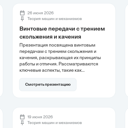
методах проектирования и термической
обработке, повышающих надежность
26 июня 2026
зубчатых колес в машиностроении.
Теория машин и механизмов
Винтовые передачи с трением
скольжения и качения
Презентация посвящена винтовым
передачам с трением скольжения и
качения, раскрывающая их принципы
работы и отличия. Рассматриваются
ключевые аспекты, такие как
самоторможение в передачах
скольжения и высокая
Смотреть презентацию
энергоэффективность механизмов
качения. Также обсуждаются критерии
выбора винтовых механизмов для
различных инженерных задач, что
позволяет лучше понять, как
19 июня 2026
оптимизировать их применение в
Теория машин и механизмов
современном машиностроении.