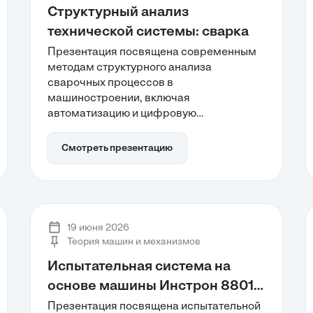
Структурный анализ
технической системы: сварка
Презентация посвящена современным
методам структурного анализа
сварочных процессов в
машиностроении, включая
автоматизацию и цифровую
трансформацию. Рассматриваются
киберфизические аспекты сварки,
Смотреть презентацию
переход к предиктивному управлению
качеством и влияние цифровых
двойников на эффективность
процессов. Анализируется также роль
иерархических уровней управления и
19 июня 2026
факторы, влияющие на качество
Теория машин и механизмов
сварных соединений.
Испытательная система на
основе машины Инстрон 8801 и
ее базовое оснащение
Презентация посвящена испытательной