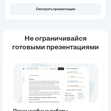
автоматизации рутинных задач и о том, как это
открывает новые горизонты для личного развития.
Смотреть презентацию
Также будет рассмотрено, как критическое мышление
и эмоциональный интеллект становятся ключевыми
навыками для достижения профессионального
величия.
Не ограничивайся
готовыми презентациями