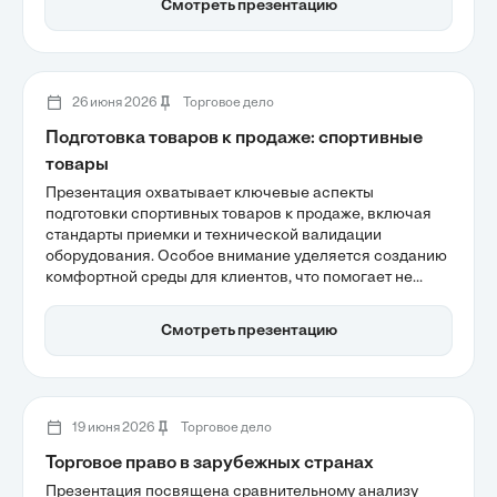
Смотреть презентацию
зонирования на складах для предотвращения
перекрестного загрязнения. Эффективная логистика
и автоматизация процессов являются важными
элементами для обеспечения безопасности
замороженных продуктов.
26 июня 2026
Торговое дело
Подготовка товаров к продаже: спортивные
товары
Презентация охватывает ключевые аспекты
подготовки спортивных товаров к продаже, включая
стандарты приемки и технической валидации
оборудования. Особое внимание уделяется созданию
комфортной среды для клиентов, что помогает не
только повысить качество клиентского опыта, но и
увеличить конверсию. Эффективная организация
Смотреть презентацию
мерчандайзинга и интерактивное взаимодействие с
товарами становятся важными факторами успешных
продаж в спортивном ритейле.
19 июня 2026
Торговое дело
Торговое право в зарубежных странах
Презентация посвящена сравнительному анализу