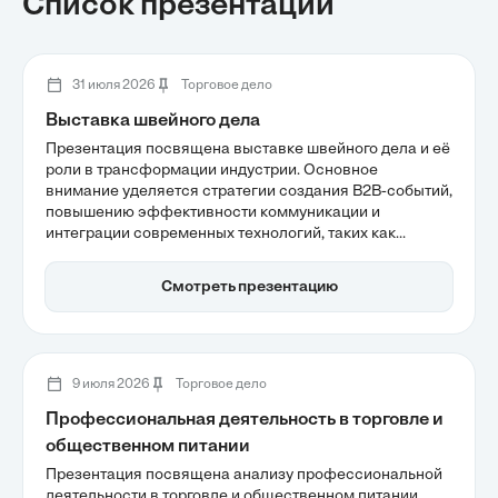
Список презентаций
31 июля 2026
Торговое дело
Выставка швейного дела
Презентация посвящена выставке швейного дела и её
роли в трансформации индустрии. Основное
внимание уделяется стратегии создания B2B-событий,
повышению эффективности коммуникации и
интеграции современных технологий, таких как
Industry 4.0. Обсуждаются ключевые тренды 2026
года, включая устойчивое производство и
Смотреть презентацию
оптимизацию цепочек поставок, что делает выставку
важным инструментом для участников швейного
сектора.
9 июля 2026
Торговое дело
Профессиональная деятельность в торговле и
общественном питании
Презентация посвящена анализу профессиональной
деятельности в торговле и общественном питании,