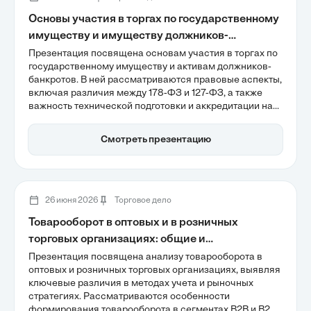
Основы участия в торгах по государственному
имуществу и имуществу должников-
банкротов
Презентация посвящена основам участия в торгах по
государственному имуществу и активам должников-
банкротов. В ней рассматриваются правовые аспекты,
включая различия между 178-ФЗ и 127-ФЗ, а также
важность технической подготовки и аккредитации на
электронных площадках. Участники узнают о
принципах цифровизации торгов и необходимости
Смотреть презентацию
проведения Due Diligence для снижения рисков при
приобретении активов.
26 июня 2026
Торговое дело
Товарооборот в оптовых и в розничных
торговых организациях: общие и
отличительные характеристики
Презентация посвящена анализу товарооборота в
оптовых и розничных торговых организациях, выявляя
ключевые различия в методах учета и рыночных
стратегиях. Рассматриваются особенности
формирования товарооборота в сегментах B2B и B2C,