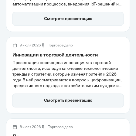
автоматизации процессов, внедрения IoT-решений и
влияние на управление товарными запасами. Также
обсуждается, как современные технологии помогают
Смотреть презентацию
повысить эффективность магазинов и улучшить
клиентский опыт.
9 июля 2026
Торговое дело
Инновации в торговой деятельности
Презентация посвящена инновациям в торговой
деятельности, исследуя ключевые технологические
тренды и стратегии, которые изменят ритейл к 2026
году. В ней рассматриваются вопросы цифровизации,
предиктивного подхода к потребительским нуждам и
гиперперсонализации клиентского опыта.
Анализируется, как автоматизация и интеграция
Смотреть презентацию
данных могут повысить эффективность бизнеса и
улучшить взаимодействие с клиентами в условиях
растущей конкуренции.
8 июля 2026
Торговое дело