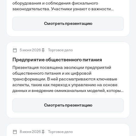
оборудования и соблюдения фискального
законодательства. Участники узнают о важности
фискального накопителя для обеспечения
юридической чистоты сделок и о том, как
Смотреть презентацию
автоматизированные системы маркировки помогают
снизить риск контрафакта. Также будет рассмотрена
роль кассира в управлении данными и верификации
сделок, что становится критически важным в условиях
современных требований ритейла.
5 июня 2026
Торговое дело
Предприятие общественного питания
Презентация посвящена эволюции предприятий
общественного питания и их цифровой
трансформации. В ней рассматриваются ключевые
аспекты, такие как переход к управлению на основе
данных и внедрение омниканальных моделей, которые
определяют клиентский опыт. Участники узнают о
важности автоматизации процессов и использовании
Смотреть презентацию
ИИ для повышения операционной эффективности и
конкурентоспособности в условиях современного
рынка.
8 июня 2026
Торговое дело