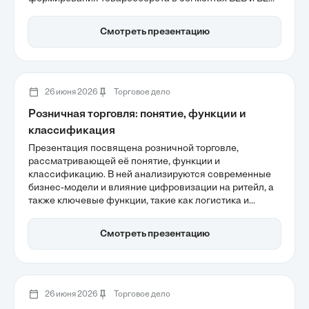
а также влияние цифровой трансформации на эти
процессы. Углубленный анализ поможет понять, как
Смотреть презентацию
оптимизация товарных потоков и адаптация к
потребительским трендам влияют на рентабельность
бизнеса.
26 июня 2026
Торговое дело
Розничная торговля: понятие, функции и
классификация
Презентация посвящена розничной торговле,
рассматривающей её понятие, функции и
классификацию. В ней анализируются современные
бизнес-модели и влияние цифровизации на ритейл, а
также ключевые функции, такие как логистика и
ассортиментная политика. Участники смогут узнать,
как меняется структура розничной торговли в
Смотреть презентацию
условиях растущего спроса на онлайн-продажи и как
новые технологии влияют на эффективность бизнеса.
26 июня 2026
Торговое дело