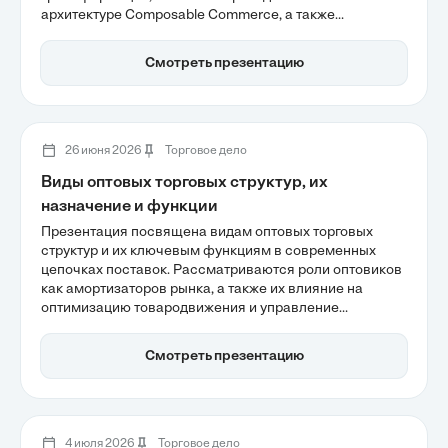
архитектуре Composable Commerce, а также
внедрение искусственного интеллекта для повышения
конверсии и управления логистикой. Особое
Смотреть презентацию
внимание уделяется важности использования First-
Party данных для улучшения клиентского опыта и
увеличения лояльности.
26 июня 2026
Торговое дело
Виды оптовых торговых структур, их
назначение и функции
Презентация посвящена видам оптовых торговых
структур и их ключевым функциям в современных
цепочках поставок. Рассматриваются роли оптовиков
как амортизаторов рынка, а также их влияние на
оптимизацию товародвижения и управление
запасами. Важное внимание уделяется цифровизации
и специализации как факторам
Смотреть презентацию
конкурентоспособности в 2026 году.
4 июля 2026
Торговое дело