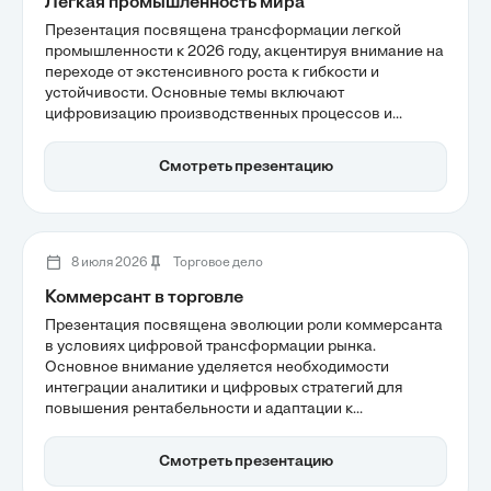
Лёгкая промышленность мира
Презентация посвящена трансформации легкой
промышленности к 2026 году, акцентируя внимание на
переходе от экстенсивного роста к гибкости и
устойчивости. Основные темы включают
цифровизацию производственных процессов и
локализацию цепочек поставок, что становится
необходимым в условиях нестабильной экономики.
Смотреть презентацию
Также рассматривается роль Азиатско-
Тихоокеанского региона как лидера отрасли, который
активно внедряет инновации и высокие технологии
для поддержания конкурентоспособности.
8 июля 2026
Торговое дело
Коммерсант в торговле
Презентация посвящена эволюции роли коммерсанта
в условиях цифровой трансформации рынка.
Основное внимание уделяется необходимости
интеграции аналитики и цифровых стратегий для
повышения рентабельности и адаптации к
насыщенному рынку. Также рассматривается, как
современные коммерсанты становятся ключевыми
Смотреть презентацию
игроками в цифровых экосистемах, обеспечивая