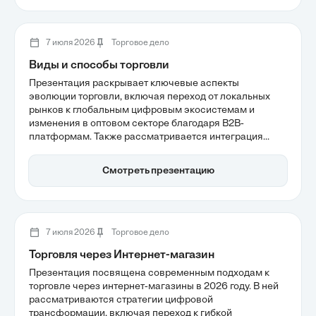
связь между производством и потребителем.
7 июля 2026
Торговое дело
Виды и способы торговли
Презентация раскрывает ключевые аспекты
эволюции торговли, включая переход от локальных
рынков к глобальным цифровым экосистемам и
изменения в оптовом секторе благодаря B2B-
платформам. Также рассматривается интеграция
онлайн и офлайн опыта, что позволяет улучшить
взаимодействие с клиентами. Современные тренды,
Смотреть презентацию
такие как гиперперсонализация и использование
искусственного интеллекта, становятся важными
факторами успешной торговли.
7 июля 2026
Торговое дело
Торговля через Интернет-магазин
Презентация посвящена современным подходам к
торговле через интернет-магазины в 2026 году. В ней
рассматриваются стратегии цифровой
трансформации, включая переход к гибкой