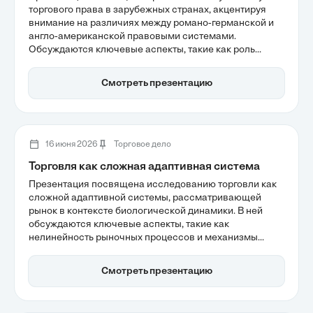
торгового права в зарубежных странах, акцентируя
внимание на различиях между романо-германской и
англо-американской правовыми системами.
Обсуждаются ключевые аспекты, такие как роль
кодификации и прецедента в регулировании
международного бизнеса, а также влияние этих
Смотреть презентацию
систем на структуру контрактов и разрешение споров.
Понимание этих различий критично для успешного
ведения бизнеса в глобальном контексте.
16 июня 2026
Торговое дело
Торговля как сложная адаптивная система
Презентация посвящена исследованию торговли как
сложной адаптивной системы, рассматривающей
рынок в контексте биологической динамики. В ней
обсуждаются ключевые аспекты, такие как
нелинейность рыночных процессов и механизмы
обратной связи, которые влияют на устойчивость
системы. Понимание этих факторов помогает
Смотреть презентацию
осознать, как торговые агенты адаптируются к
изменениям и формируют уникальные паттерны в
экономике.