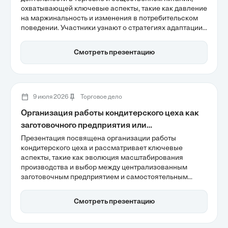
охватывающей ключевые аспекты, такие как давление
на маржинальность и изменения в потребительском
поведении. Участники узнают о стратегиях адаптации
бизнеса в условиях высокой конкуренции и важности
внедрения цифровых технологий для повышения
Смотреть презентацию
операционной эффективности. Обсуждение также
затронет кадровые проблемы и необходимость
оптимизации процессов для устойчивого роста в
отрасли.
9 июля 2026
Торговое дело
Организация работы кондитерского цеха как
заготовочного предприятия или
самостоятельного цеха
Презентация посвящена организации работы
кондитерского цеха и рассматривает ключевые
аспекты, такие как эволюция масштабирования
производства и выбор между централизованным
заготовочным предприятием и самостоятельным
цехом. Акцент сделан на важности технологических
стандартов, оптимизации процессов и внедрения
Смотреть презентацию
автоматизации для повышения эффективности.
Обсуждаются также современные требования к
качеству и безопасности, что актуально для