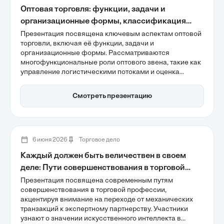
Оптовая торговля: функции, задачи и
организационные формы, классификация
оптовых предприятий
Презентация посвящена ключевым аспектам оптовой
торговли, включая её функции, задачи и
организационные формы. Рассматриваются
многофункциональные роли оптового звена, такие как
управление логистическими потоками и оценка
рыночного спроса. Также акцентируется внимание на
стратегических задачах, направленных на
Смотреть презентацию
оптимизацию цепочек поставок и минимизацию
издержек, что делает оптовую торговлю важным
элементом современной экономики.
6 июня 2026
Торговое дело
Каждый должен быть величествен в своем
деле: Пути совершенствования в торговой
профессии
Презентация посвящена современным путям
совершенствования в торговой профессии,
акцентируя внимание на переходе от механических
транзакций к экспертному партнерству. Участники
узнают о значении искусственного интеллекта в