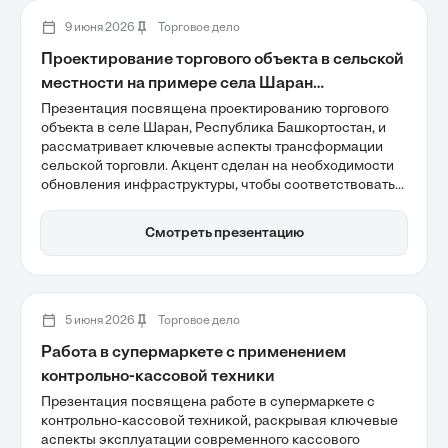
9 июня 2026
Торговое дело
Проектирование торгового объекта в сельской
местности на примере села Шаран
Республики Башкортостан
Презентация посвящена проектированию торгового
объекта в селе Шаран, Республика Башкортостан, и
рассматривает ключевые аспекты трансформации
сельской торговли. Акцент сделан на необходимости
обновления инфраструктуры, чтобы соответствовать
современным стандартам комфорта и доступности, а
также на интеграции местных производителей в
Смотреть презентацию
розничные сети. Важным является создание
многофункциональных торговых площадей, что
поможет улучшить сервис и поддержать экономику
региона.
5 июня 2026
Торговое дело
Работа в супермаркете с применением
контрольно-кассовой техники
Презентация посвящена работе в супермаркете с
контрольно-кассовой техникой, раскрывая ключевые
аспекты эксплуатации современного кассового