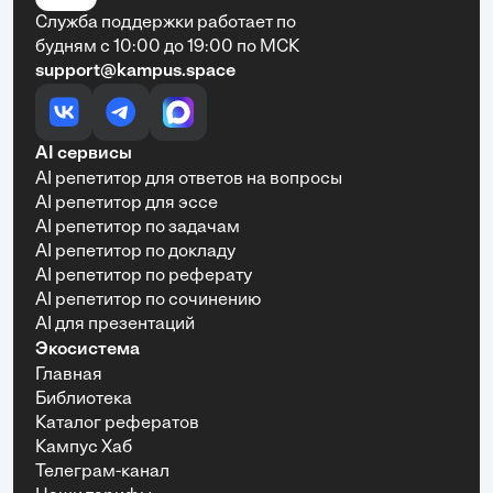
Служба поддержки работает по
будням с 10:00 до 19:00 по МСК
support@kampus.space
AI сервисы
AI репетитор для ответов на вопросы
AI репетитор для эссе
AI репетитор по задачам
AI репетитор по докладу
AI репетитор по реферату
AI репетитор по сочинению
AI для презентаций
Экосистема
Главная
Библиотека
Каталог рефератов
Кампус Хаб
Телеграм-канал