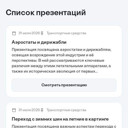
Список презентаций
31 июля 2026
Транспортные средства
Аэростаты и дирижабли
Презентация посвящена аэростатам и дирижаблям,
освещая возрождение этой индустрии и её
перспективы. В ней рассматриваются ключевые
различия между этими летательными аппаратами, а
также их историческая эволюция от первых
экспериментов до современных гибридных
конструкций. Также акцентируется внимание на
Смотреть презентацию
экологических преимуществах дирижаблей, таких как
снижение углеродного следа в грузоперевозках.
31 июля 2026
Транспортные средства
Переход с зимних шин на летние в картинге
Презентация посвящена важным аспектам перехода с