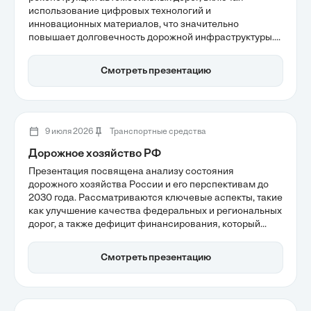
использование цифровых технологий и
инновационных материалов, что значительно
повышает долговечность дорожной инфраструктуры.
Важное внимание уделяется переходу к проактивному
управлению активами, основанному на мониторинге
Смотреть презентацию
состояния дорожного полотна и адаптации к новым
условиям, таким как рост грузопотоков и
климатические изменения.
9 июля 2026
Транспортные средства
Дорожное хозяйство РФ
Презентация посвящена анализу состояния
дорожного хозяйства России и его перспективам до
2030 года. Рассматриваются ключевые аспекты, такие
как улучшение качества федеральных и региональных
дорог, а также дефицит финансирования, который
может угрожать долгосрочной устойчивости
инфраструктуры. Также обсуждаются приоритеты
Смотреть презентацию
бюджета и важность создания скоростных коридоров
для эффективной логистики и экономического роста.