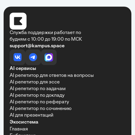
Служба поддержки работает по
будням с 10:00 до 19:00 по МСК
support@kampus.space
AI сервисы
AI репетитор для ответов на вопросы
AI репетитор для эссе
AI репетитор по задачам
AI репетитор по докладу
AI репетитор по реферату
AI репетитор по сочинению
AI для презентаций
Экосистема
Главная