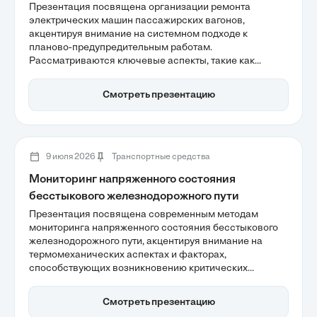
Презентация посвящена организации ремонта
электрических машин пассажирских вагонов,
акцентируя внимание на системном подходе к
планово-предупредительным работам.
Рассматриваются ключевые аспекты, такие как
безопасность движения и строгая структура ППР, а
также важность технического обслуживания на всех
Смотреть презентацию
этапах эксплуатации. Эффективная диагностика и
контроль качества являются основой надежности
подвижного состава, что критично для обеспечения
безопасных перевозок.
9 июля 2026
Транспортные средства
Мониторинг напряженного состояния
бесстыкового железнодорожного пути
Презентация посвящена современным методам
мониторинга напряженного состояния бесстыкового
железнодорожного пути, акцентируя внимание на
термомеханических аспектах и факторах,
способствующих возникновению критических
напряжений. Рассматриваются как традиционные, так
и автоматизированные подходы к контролю, включая
Смотреть презентацию
использование волоконно-оптических датчиков для