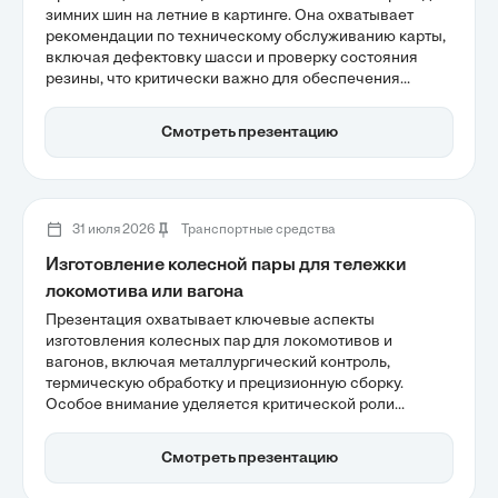
зимних шин на летние в картинге. Она охватывает
рекомендации по техническому обслуживанию карты,
включая дефектовку шасси и проверку состояния
резины, что критически важно для обеспечения
безопасности. Также рассматриваются последствия
зимней эксплуатации, такие как деградация
Смотреть презентацию
материалов, что может повлиять на характеристики
шасси. Подготовка к летнему сезону требует
комплексного подхода для достижения максимальной
эффективности на треке.
31 июля 2026
Транспортные средства
Изготовление колесной пары для тележки
локомотива или вагона
Презентация охватывает ключевые аспекты
изготовления колесных пар для локомотивов и
вагонов, включая металлургический контроль,
термическую обработку и прецизионную сборку.
Особое внимание уделяется критической роли
колесной пары в обеспечении безопасности и
динамики движения состава, а также выбору
Смотреть презентацию
стратегий сборки, таких как СОНК и НОНК.
Инновационные технологии и системы контроля