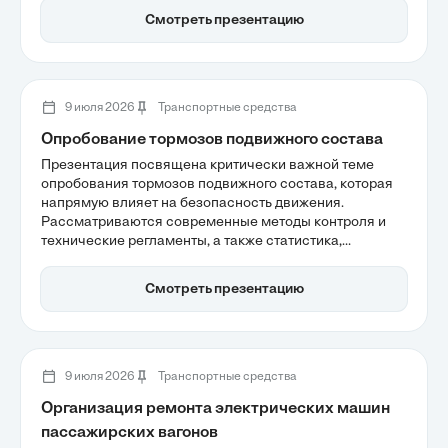
подчеркивается важность создания условий для
Смотреть презентацию
безопасного и бесперебойного движения поездов, что
является залогом стабильности и качества работы
всей сети.
9 июля 2026
Транспортные средства
Опробование тормозов подвижного состава
Презентация посвящена критически важной теме
опробования тормозов подвижного состава, которая
напрямую влияет на безопасность движения.
Рассматриваются современные методы контроля и
технические регламенты, а также статистика,
показывающая, что 85% неисправностей выявляются
при промежуточных осмотрах. Кроме того,
Смотреть презентацию
акцентируется внимание на цифровизации процессов,
что позволяет значительно сократить влияние
человеческого фактора на безопасность
железнодорожных перевозок.
9 июля 2026
Транспортные средства
Организация ремонта электрических машин
пассажирских вагонов