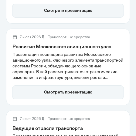
современные вызовы, включая безопасность и
экологическую модернизацию флота. Важным
Смотреть презентацию
акцентом является интеграция водного транспорта в
городскую логистическую систему, что способствует
улучшению транспортной ситуации в мегаполисе.
7 июля 2026
Транспортные средства
Развитие Московского авиационного узла
Презентация посвящена развитию Московского
авиационного узла, ключевого элемента транспортной
системы России, объединяющего основные
аэропорты. В ней рассматриваются стратегические
изменения в инфраструктуре, вызовы роста и
необходимость технологической трансформации для
достижения целей по увеличению авиамобильности.
Смотреть презентацию
Также анализируются концессионные механизмы как
способ привлечения инвестиций и оптимизации
процессов обслуживания пассажиров в условиях
современных реалий.
7 июля 2026
Транспортные средства
Ведущие отрасли транспорта