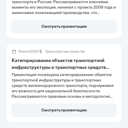
транспорта в России. Рассматриваются ключевые
моменты его эволюции, начиная с проекта 2009 года и
заканчивая локализацией производства, что
способствовало технологическому суверенитету
страны. Также акцентируется внимание на
Смотреть презентацию
адаптивности поездов к климатическим условиям и их
роли в межрегиональном сообщении, что
подтверждает растущий пассажиропоток.
9 июля 2026
Транспортные средства
Категорирование объектов транспортной
инфраструктуры и транспортных средств
железнодорожного транспорта
Презентация посвящена категорированию объектов
транспортной инфраструктуры и транспортных
средств железнодорожного транспорта, подчеркивая
его важность для национальной безопасности.
Рассматриваются правовые основы и методология
оценки уязвимости, а также иерархия системы
транспортной безопасности. Особое внимание
Смотреть презентацию
уделяется нормативно-правовой базе до 2032 года и
критериям, влияющим на защиту объектов от актов
незаконного вмешательства.