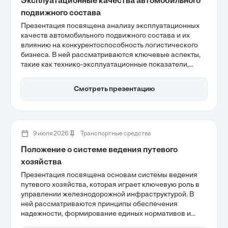
Эксплуатационные качества автомобильного
подвижного состава
Презентация посвящена анализу эксплуатационных
качеств автомобильного подвижного состава и их
влиянию на конкурентоспособность логистического
бизнеса. В ней рассматриваются ключевые аспекты,
такие как технико-эксплуатационные показатели,
которые служат основой для управления парком, а
также факторы, влияющие на износ и пропускную
Смотреть презентацию
способность автопарка. Эффективность
транспортных средств напрямую сказывается на
финансовых результатах компаний, что делает тему
особенно актуальной для профессионалов в области
логистики и управления автопарками.
9 июля 2026
Транспортные средства
Положение о системе ведения путевого
хозяйства
Презентация посвящена основам системы ведения
путевого хозяйства, которая играет ключевую роль в
управлении железнодорожной инфраструктурой. В
ней рассматриваются принципы обеспечения
надежности, формирование единых нормативов и
оптимизация эксплуатационных расходов. Также