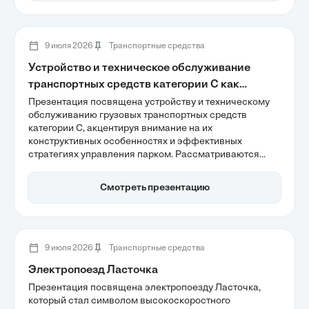
повышения точности диагностики. Важность
постоянного мониторинга для обеспечения
безопасности и предотвращения аварийных ситуаций
становится ключевым аспектом обсуждения.
9 июля 2026
Транспортные средства
Устройство и техническое обслуживание
транспортных средств категории C как
объектов управления
Презентация посвящена устройству и техническому
обслуживанию грузовых транспортных средств
категории C, акцентируя внимание на их
конструктивных особенностях и эффективных
стратегиях управления парком. Рассматриваются
ключевые аспекты, такие как классификация
грузовых автомобилей, роль силовых установок и
Смотреть презентацию
трансмиссий, а также влияние регламентного
обслуживания на надежность техники. В условиях
роста затрат на обслуживание важно понимать, как
цифровизация и телематика могут оптимизировать
процессы и снизить стоимость владения техникой.
9 июля 2026
Транспортные средства
Электропоезд Ласточка
Презентация посвящена электропоезду Ласточка,
который стал символом высокоскоростного