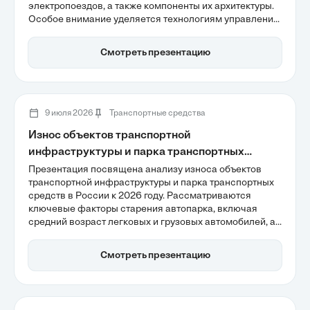
электропоездов, а также компоненты их архитектуры.
Особое внимание уделяется технологиям управления
и диагностике, которые способствуют повышению
эффективности и безопасности. В 2026 году
Смотреть презентацию
ожидается дальнейшее развитие систем электротяги,
включая внедрение искусственного интеллекта и
гибридных технологий.
9 июля 2026
Транспортные средства
Износ объектов транспортной
инфраструктуры и парка транспортных
средств
Презентация посвящена анализу износа объектов
транспортной инфраструктуры и парка транспортных
средств в России к 2026 году. Рассматриваются
ключевые факторы старения автопарка, включая
средний возраст легковых и грузовых автомобилей, а
также влияние роста стоимости новых транспортных
средств на обновление парка. Важное внимание
Смотреть презентацию
уделяется необходимым стратегиям модернизации
для предотвращения дефицита техники и улучшения
логистических процессов.