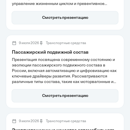
управление жизненным циклом и превентивное
обслуживание, а также необходимость перехода к
цифровому контролю в условиях высокого износа
Смотреть презентацию
фондов. Обсуждаются и меры по повышению
безопасности движения, учитывающие антропогенные
факторы и технологические нарушения.
9 июля 2026
Транспортные средства
Пассажирский подвижной состав
Презентация посвящена современному состоянию и
эволюции пассажирского подвижного состава в
России, включая автоматизацию и цифровизацию как
ключевые драйверы развития. Рассматриваются
различные типы состава, такие как моторвагонные и
локомотивные комплексы, а также их роль в
обеспечении комфорта и безопасности на железных
Смотреть презентацию
дорогах. Важное внимание уделяется обновлению
вагонного парка и внедрению интеллектуальных
систем управления для повышения эффективности
перевозок.
9 июля 2026
Транспортные средства