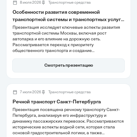
8 июля 2026
Транспортные средства
Особенности развития современной
транспортной системы и транспортных услуг
города Москвы
Презентация исследует ключевые аспекты развития
транспортной системы Москвы, включая рост
автопарка и его влияние на дорожную сеть.
Рассматривается переход к приоритету
общественного транспорта и создание
высокоэффективного рельсового каркаса, что
позволит улучшить мобильность горожан. Также
Смотреть презентацию
акцентируется внимание на цифровизации
управления трафиком и внедрении экологически
чистых решений, таких как электробусы.
7 июля 2026
Транспортные средства
Речной транспорт Санкт-Петербурга
Презентация посвящена речному транспорту Санкт-
Петербурга, анализируя его инфраструктуру и
динамику пассажирских перевозок. Рассматриваются
исторические аспекты водной сети, которая стала
основой градостроительной логики, а также