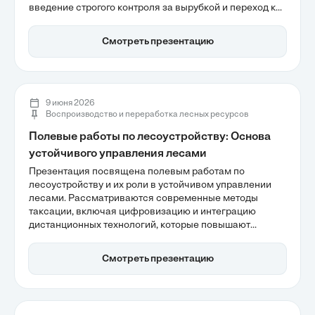
введение строгого контроля за вырубкой и переход к
современным арендным отношениям. Также
акцентируется внимание на значении лесного фонда
Смотреть презентацию
страны как глобального экологического актива и его
роли в борьбе с изменением климата.
9 июня 2026
Воспроизводство и переработка лесных ресурсов
Полевые работы по лесоустройству: Основа
устойчивого управления лесами
Презентация посвящена полевым работам по
лесоустройству и их роли в устойчивом управлении
лесами. Рассматриваются современные методы
таксации, включая цифровизацию и интеграцию
дистанционных технологий, которые повышают
точность оценки лесных ресурсов. Также
акцентируется внимание на необходимости
Смотреть презентацию
многофакторного анализа для сохранения
биоразнообразия и углеродного баланса в
экосистемах.