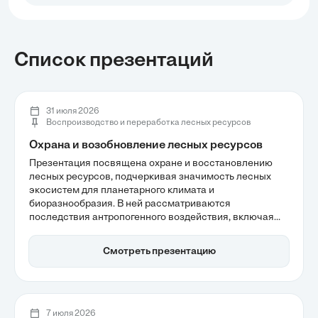
Список презентаций
31 июля 2026
Воспроизводство и переработка лесных ресурсов
Охрана и возобновление лесных ресурсов
Презентация посвящена охране и восстановлению
лесных ресурсов, подчеркивая значимость лесных
экосистем для планетарного климата и
биоразнообразия. В ней рассматриваются
последствия антропогенного воздействия, включая
ежегодную утрату 10 миллионов гектаров леса, а также
внедрение инновационных технологий мониторинга и
Смотреть презентацию
предиктивного моделирования для повышения
устойчивости экосистем. Эффективные меры охраны
лесов становятся ключевыми в борьбе с изменением
климата и деградацией природных ресурсов.
7 июля 2026