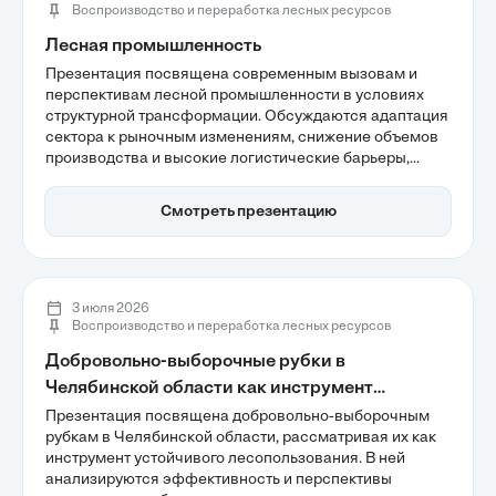
Воспроизводство и переработка лесных ресурсов
Лесная промышленность
Презентация посвящена современным вызовам и
перспективам лесной промышленности в условиях
структурной трансформации. Обсуждаются адаптация
сектора к рыночным изменениям, снижение объемов
производства и высокие логистические барьеры,
которые ограничивают рост. Также акцентируется
внимание на важности цифровизации и переходе к
Смотреть презентацию
глубокой переработке древесины для повышения
конкурентоспособности.
3 июля 2026
Воспроизводство и переработка лесных ресурсов
Добровольно-выборочные рубки в
Челябинской области как инструмент
устойчивого лесопользования
Презентация посвящена добровольно-выборочным
рубкам в Челябинской области, рассматривая их как
инструмент устойчивого лесопользования. В ней
анализируются эффективность и перспективы