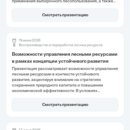
применения выборочного лесопользования, а также
его роль в сохранении лесных экосистем и
биоразнообразия. Особое внимание уделяется
Смотреть презентацию
технологическим параметрам и экономической
эффективности, что подчеркивает важность
сбалансированного подхода к лесным ресурсам
региона.
19 июня 2026
Воспроизводство и переработка лесных ресурсов
Возможности управления лесными ресурсами
в рамках концепции устойчивого развития
Презентация рассматривает возможности управления
лесными ресурсами в контексте устойчивого
развития, акцентируя внимание на стратегиях
сохранения природного капитала и повышении
экономической эффективности. В условиях
глобальной деградации лесов важно адаптировать
подходы к управлению, интегрируя инновационные
Смотреть презентацию
технологии и международные стандарты. Устойчивое
лесоуправление становится не только экологической
необходимостью, но и экономическим активом, что
открывает новые горизонты для бизнеса.