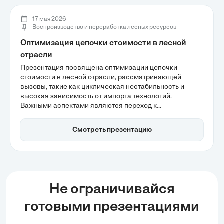
17 мая 2026
Воспроизводство и переработка лесных ресурсов
Оптимизация цепочки стоимости в лесной
отрасли
Презентация посвящена оптимизации цепочки
стоимости в лесной отрасли, рассматривающей
вызовы, такие как циклическая нестабильность и
высокая зависимость от импорта технологий.
Важными аспектами являются переход к
высокотехнологичной переработке и внедрение
экологических инициатив, которые помогут повысить
Смотреть презентацию
маржинальность и устойчивость бизнеса. Также
обсуждаются стратегии, направленные на снижение
операционных издержек и улучшение логистики.
Не ограничивайся
готовыми презентациями