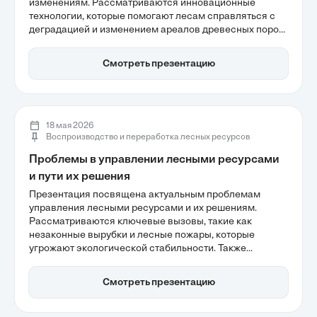
изменениям. Рассматриваются инновационные
технологии, которые помогают лесам справляться с
деградацией и изменением ареалов древесных пород.
Также акцентируется внимание на антропогенных
факторах, влияющих на устойчивость лесных
Смотреть презентацию
экосистем, и важности стратегического управления
для сохранения биоразнообразия.
18 мая 2026
Воспроизводство и переработка лесных ресурсов
Проблемы в управлении лесными ресурсами
и пути их решения
Презентация посвящена актуальным проблемам
управления лесными ресурсами и их решениям.
Рассматриваются ключевые вызовы, такие как
незаконные вырубки и лесные пожары, которые
угрожают экологической стабильности. Также
акцентируется внимание на инновационных методах
мониторинга и устойчивого лесопользования, которые
Смотреть презентацию
могут помочь эффективно управлять лесами и
сохранить биоразнообразие.