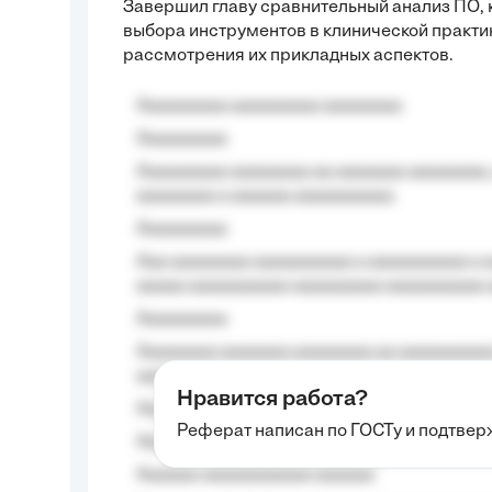
Завершил главу сравнительный анализ ПО, 
выбора инструментов в клинической практи
рассмотрения их прикладных аспектов.
Aaaaaaaaa aaaaaaaaa aaaaaaaa
Aaaaaaaaa
Aaaaaaaaa aaaaaaaa aa aaaaaaa aaaaaaaa,
aaaaaaaa a aaaaaa aaaaaaaaaa.
Aaaaaaaaa
Aaa aaaaaaaa aaaaaaaaaa a aaaaaaaaaa a a
aaaaa aaaaaaaaaa-aaaaaaaaa aaaaaaaaaa 
Aaaaaaaaa
Aaaaaaaa aaaaaaa aaaaaaaa aa aaaaaaaaaa
aaaa aaaa.
Нравится работа?
Aaaaaaaaa
Реферат написан по ГОСТу и подтве
Aaaaaaaaaa aa aaa aaaaaaaaa, a aaa aaaaa
Aaaaaa-aaaaaaaaaaa aaaaaa