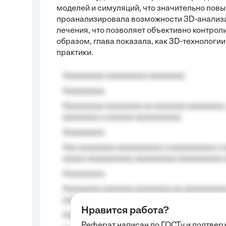
моделей и симуляций, что значительно повы
проанализировала возможности 3D-анализа
лечения, что позволяет объективно контрол
образом, глава показала, как 3D-технолог
практики.
Aaaaaaaaa aaaaaaaaa aaaaaaaa
Aaaaaaaaa
Aaaaaaaaa aaaaaaaa aa aaaaaaa aaaaaaaa,
aaaaaaaa a aaaaaa aaaaaaaaaa.
Aaaaaaaaa
Aaa aaaaaaaa aaaaaaaaaa a aaaaaaaaaa a a
aaaaa aaaaaaaaaa-aaaaaaaaa aaaaaaaaaa 
Aaaaaaaaa
Aaaaaaaa aaaaaaa aaaaaaaa aa aaaaaaaaaa
aaaa aaaa.
Нравится работа?
Aaaaaaaaa
Реферат написан по ГОСТу и подтве