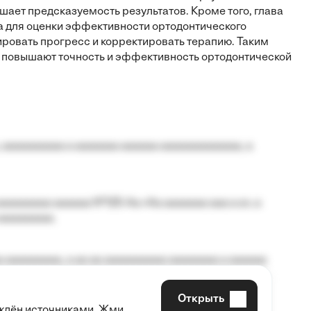
шает предсказуемость результатов. Кроме того, глава
 для оценки эффективности ортодонтического
ировать прогресс и корректировать терапию. Таким
ии повышают точность и эффективность ортодонтической
 aaaaaaaaaa a aaaaaaa aaaaaa aaaaaaaaaaaaa, a
aaaaaaaa aaaaaa №125-Aa «Aa aaaaaaa aaa a a», a
aaaaaaaaa.
 aaaaaaaaa, a aa aa aaaaaaaaaa aaaaaaaa a aaaaaa
Открыть
рждён источниками. Жми