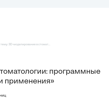
тему: 3D-моделирование в стомат...
стоматологии: программные
ти применения»
ниц