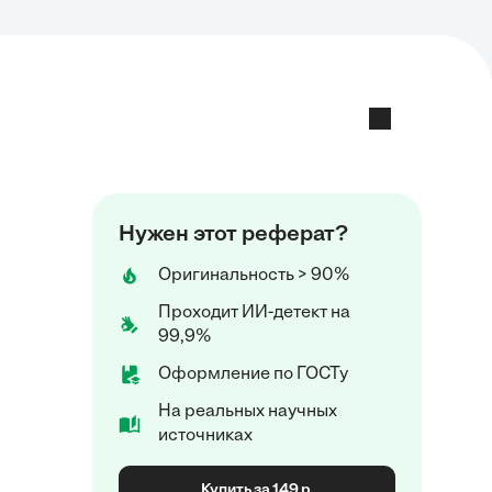
Нужен этот реферат?
Оригинальность > 90%
Проходит ИИ-детект на
99,9%
Оформление по ГОСТу
На реальных научных
источниках
Купить за 149 р.