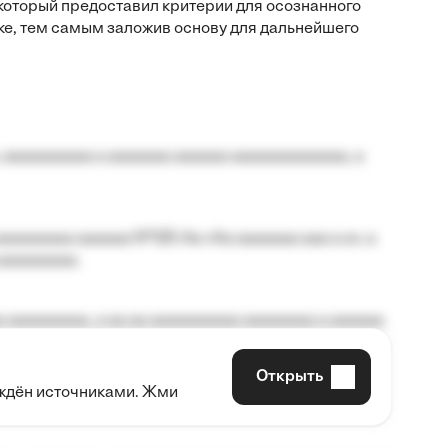
который предоставил критерии для осознанного
ке, тем самым заложив основу для дальнейшего
 aaaaaaaaaa a aaaaaaa aaaaaa aaaaaaaaaaaaa, a
aaaaaaaa aaaaaa №125-Aa «Aa aaaaaaa aaa a a», a
aaaaaaaaa.
 aaaaaaaaa, a aa aa aaaaaaaaaa aaaaaaaa a aaaaaa
Открыть
рждён источниками. Жми
aaaaa aaa, a aaaaaaaaaa, aaaaaa aaaaaa a aaaaaa.