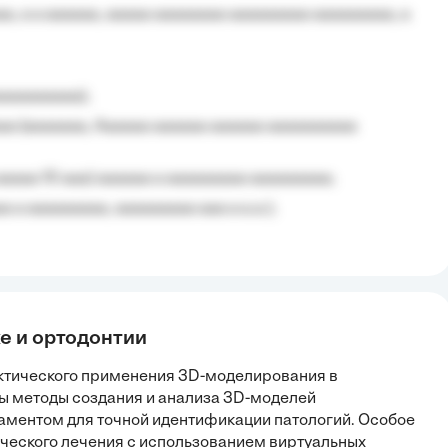
, a a aaaaaa, aaaaa aaaaaaaa aaaaaaaaa aaaaaaaaa, a
aaaaaaaaa);
aa (aaaaaaa, Aaaaaa aaaaaa aaaaaa aaaaaaaaaa
aaaaa 10 aaa) aaaaaa a aaaaaaaaa aaaaaaaaa;
 a aaaaaaaaa, aaaaaaaaa aaa a a.a.);
е и ортодонтии
ктического применения 3D-моделирования в
ны методы создания и анализа 3D-моделей
аментом для точной идентификации патологий. Особое
ческого лечения с использованием виртуальных