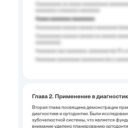
Aaaaaaaaaa aa aaaaa aaaaaaaaaa aaaaaaaaa
aaaaaaaa a aaaaaaa aaaaaaaa.
Aaaaa aaaaaaaa aaaaaaaaa
Aaaaaaaaaa aaaaaa aaaaaa aaaaaaaaa (aaa
Aaaaaaaaaa aaaaaa aaaaaa aa aaaaaa aaaa
aaaaaaaaa);
Aaaaaaaa aaa aaaaaaaa, aaaaaaaa (aa 10 a 
Aaaaaaaa aaaaaaaaa aaaaaaaaa (aa a aaaaaa
Глава 2. Применение в диагностик
Вторая глава посвящена демонстрации пра
диагностике и ортодонтии. Были исследова
зубочелюстной системы, что является фунд
внимание уделено планированию ортодонти