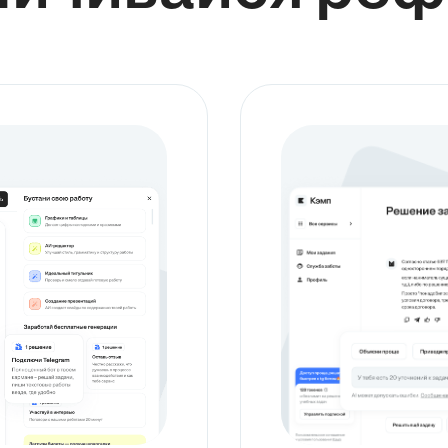
совершенствования. Были определены ключевые критерии и
показатели, позволяющие объективно измерить результативность
применяемых мер, а также проанализированы кадровые,
ресурсные и организационные факторы, оказывающие влияние на
этот процесс. Глава представила практические примеры успешной
профилактической работы, выявив при этом существующие
проблемы и узкие места. Основная цель заключалась в разработке
конкретных предложений по оптимизации и совершенствованию
деятельности ОВД, направленных на повышение их
профилактического потенциала и, как следствие, снижение уровня
административных правонарушений.