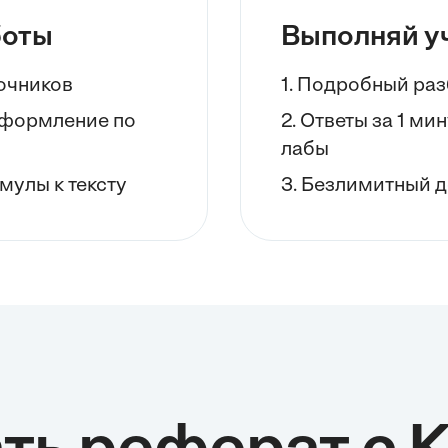
боты
Выполняй у
точников
1. Подробный раз
 оформление по
2. Ответы за 1 ми
лабы
мулы к тексту
3. Безлимитный д