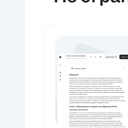
адекватность тяжести совершенного деяния. Особое внимание
уделялось роли административной ответственности в
профилактике дорожно-транспортных происшествий, подчеркивая
её значение как инструмента воздействия на сознание участников
движения. Целью данной главы было не просто перечислить
меры, но и проанализировать их вклад в повышение безопасности
на дорогах и формирование правовой культуры. Таким образом,
глава подытожила практические аспекты применения
законодательства, демонстрируя, как правовые механизмы
способствуют снижению аварийности.