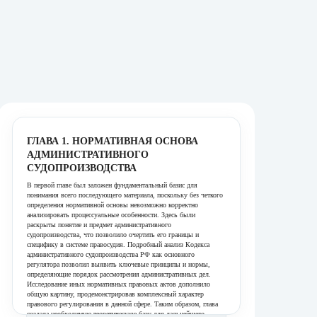
ГЛАВА 1. НОРМАТИВНАЯ ОСНОВА
АДМИНИСТРАТИВНОГО
СУДОПРОИЗВОДСТВА
В первой главе был заложен фундаментальный базис для
понимания всего последующего материала, поскольку без четкого
определения нормативной основы невозможно корректно
анализировать процессуальные особенности. Здесь были
раскрыты понятие и предмет административного
судопроизводства, что позволило очертить его границы и
специфику в системе правосудия. Подробный анализ Кодекса
административного судопроизводства РФ как основного
регулятора позволил выявить ключевые принципы и нормы,
определяющие порядок рассмотрения административных дел.
Исследование иных нормативных правовых актов дополнило
общую картину, продемонстрировав комплексный характер
правового регулирования в данной сфере. Таким образом, глава
создала необходимую теоретическую базу для дальнейшего