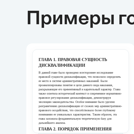
Примеры го
ГЛАВА 1. ПРАВОВАЯ СУЩНОСТЬ
ДИСКВАЛИФИКАЦИИ
В данной главе было проведено всестороннее исследование
правовой сущности дисквалификации, что позволило определить
ее место в системе административных наказаний. Были
проанализированы понятие и цели данного вида наказания,
раскрывающие его превентивный и карательный характер. Глава
также осветила исторический контекст и современное нормативно-
правовое регулирование дисквалификации, демонстрируя
эволюцию законодательства. Особое внимание было уделено
разграничению дисквалификации от схожих мер административно-
правового воздействия, что способствовало более глубокому
пониманию ее уникальных характеристик. Таким образом, эта
глава заложила фундаментальную теоретическую базу для
дальнейшего анализа.
ГЛАВА 2. ПОРЯДОК ПРИМЕНЕНИЯ