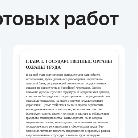
товых работ
ГЛАВА 1. ГОСУДАРСТВЕННЫЕ ОРГАНЫ
ОХРАНЫ ТРУДА
В данной главе был заложен фундамент для дальнейшего
исследования, путем детального рассмотрения нормативно-
правовой базы, регулирующей деятельность государственных
органов по охране труда в Российской Федерации. Особое
внимание уделено изучению структуры и иерархии этих органов,
в частности Роструда и его территориальных подразделений, что
позволило определить их место в системе государственного
управления. Целью этой главы было не просто перечислить
законодательные акты и институты, но и показать, как они
формируют единую систему контроля и надзора за соблюдением
трудового законодательства. Таким образом, была создана
теоретическая основа, необходимая для понимания механизмов
государственного регулирования в сфере охраны труда. Это
позволило читателю получить представление о правовых рамках
и организационной структуре, в которой функционируют