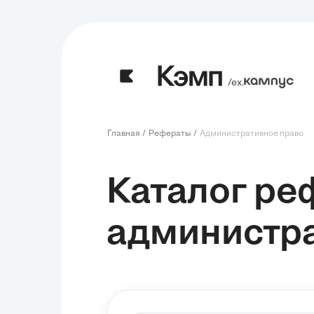
/ех.
Главная
Рефераты
Административное право
Каталог ре
администра