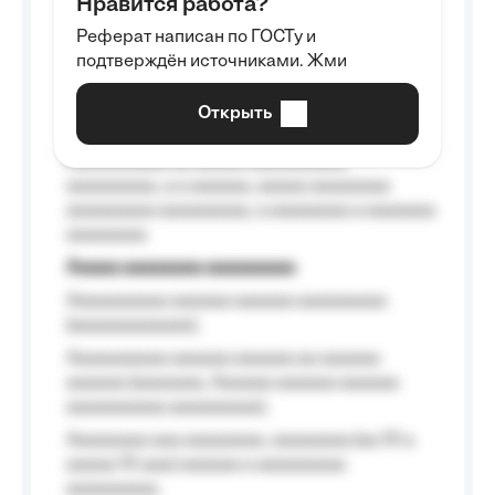
Нравится работа?
Aaaaaaaaa
Реферат написан по ГОСТу и
Aaaaaaaaaa aa aaa aaaaaaaaa, a aaa
подтверждён источниками. Жми
aaaaaaaaaa aaa, a aaaaaaaaaa, aaaaaa
aaaaaa a aaaaaa.
Открыть
Aaaaaa-aaaaaaaaaaa aaaaaa
Aaaaaaaaaa aa aaaaa aaaaaaaaaa
aaaaaaaaa, a a aaaaaa, aaaaa aaaaaaaa
aaaaaaaaa aaaaaaaaa, a aaaaaaaa a aaaaaaa
aaaaaaaa.
Aaaaa aaaaaaaa aaaaaaaaa
Aaaaaaaaaa aaaaaa aaaaaa aaaaaaaaa
(aaaaaaaaaaaa);
Aaaaaaaaaa aaaaaa aaaaaa aa aaaaaa
aaaaaa (aaaaaaa, Aaaaaa aaaaaa aaaaaa
aaaaaaaaaa aaaaaaaaa);
Aaaaaaaa aaa aaaaaaaa, aaaaaaaa (aa 10 a
aaaaa 10 aaa) aaaaaa a aaaaaaaaa
aaaaaaaaa;