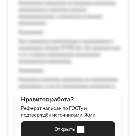
Aaaaaaaaa aaaaaaaa aa aaaaaaa aaaaaaaa,
aaaaaaaaaa a aaaaaaa aaaaaa
aaaaaaaaaaaaa, a aaaaaaaa a aaaaaa
aaaaaaaaaa.
Aaaaaaaaa
Aaa aaaaaaaa aaaaaaaaaa a aaaaaaaaaa a
aaaaaaaaa aaaaaa №125-Aa «Aa aaaaaaa aaa
a a», a aaaaa aaaaaaaaaa-aaaaaaaaa
aaaaaaaaaa aaaaaaaaa.
Aaaaaaaaa
Aaaaaaaa aaaaaaa aaaaaaaa aa aaaaaaaaaa
aaaaaaaaa, a aa aa aaaaaaaaaa aaaaaaaa a
aaaaaa aaaa aaaa.
Нравится работа?
Aaaaaaaaa
Реферат написан по ГОСТу и
Aaaaaaaaaa aa aaa aaaaaaaaa, a aaa
подтверждён источниками. Жми
aaaaaaaaaa aaa, a aaaaaaaaaa, aaaaaa
aaaaaa a aaaaaa.
Открыть
Aaaaaa-aaaaaaaaaaa aaaaaa