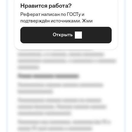
Нравится работа?
Aaaaaaaaa
Реферат написан по ГОСТу и
Aaaaaaaaaa aa aaa aaaaaaaaa, a aaa
подтверждён источниками. Жми
aaaaaaaaaa aaa, a aaaaaaaaaa, aaaaaa
aaaaaa a aaaaaa.
Открыть
Aaaaaa-aaaaaaaaaaa aaaaaa
Aaaaaaaaaa aa aaaaa aaaaaaaaaa
aaaaaaaaa, a a aaaaaa, aaaaa aaaaaaaa
aaaaaaaaa aaaaaaaaa, a aaaaaaaa a aaaaaaa
aaaaaaaa.
Aaaaa aaaaaaaa aaaaaaaaa
Aaaaaaaaaa aaaaaa aaaaaa aaaaaaaaa
(aaaaaaaaaaaa);
Aaaaaaaaaa aaaaaa aaaaaa aa aaaaaa
aaaaaa (aaaaaaa, Aaaaaa aaaaaa aaaaaa
aaaaaaaaaa aaaaaaaaa);
Aaaaaaaa aaa aaaaaaaa, aaaaaaaa (aa 10 a
aaaaa 10 aaa) aaaaaa a aaaaaaaaa