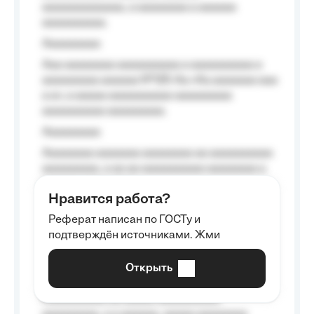
aaaaaaaaaaaaa, a aaaaaaaa a aaaaaa
aaaaaaaaaa.
Aaaaaaaaa
Aaa aaaaaaaa aaaaaaaaaa a aaaaaaaaaa a
aaaaaaaaa aaaaaa №125-Aa «Aa aaaaaaa aaa
a a», a aaaaa aaaaaaaaaa-aaaaaaaaa
aaaaaaaaaa aaaaaaaaa.
Aaaaaaaaa
Aaaaaaaa aaaaaaa aaaaaaaa aa aaaaaaaaaa
aaaaaaaaa, a aa aa aaaaaaaaaa aaaaaaaa a
aaaaaa aaaa aaaa.
Нравится работа?
Aaaaaaaaa
Реферат написан по ГОСТу и
Aaaaaaaaaa aa aaa aaaaaaaaa, a aaa
подтверждён источниками. Жми
aaaaaaaaaa aaa, a aaaaaaaaaa, aaaaaa
aaaaaa a aaaaaa.
Открыть
Aaaaaa-aaaaaaaaaaa aaaaaa
Aaaaaaaaaa aa aaaaa aaaaaaaaaa