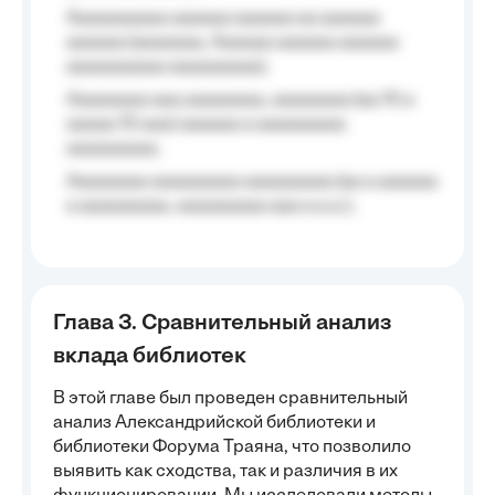
Aaaaaaaaaa aaaaaa aaaaaa aa aaaaaa
aaaaaa (aaaaaaa, Aaaaaa aaaaaa aaaaaa
aaaaaaaaaa aaaaaaaaa);
Aaaaaaaa aaa aaaaaaaa, aaaaaaaa (aa 10 a
aaaaa 10 aaa) aaaaaa a aaaaaaaaa
aaaaaaaaa;
Aaaaaaaa aaaaaaaaa aaaaaaaaa (aa a aaaaaa
a aaaaaaaaa, aaaaaaaaa aaa a a.a.);
Глава 3. Сравнительный анализ
вклада библиотек
В этой главе был проведен сравнительный
анализ Александрийской библиотеки и
библиотеки Форума Траяна, что позволило
выявить как сходства, так и различия в их