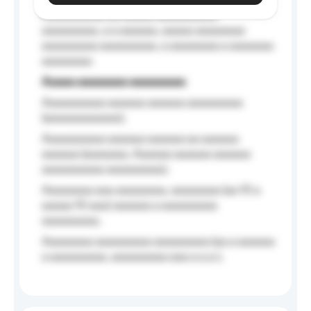
Aaaaaaaaaa aa aaaaa aaaaaaaaaa
aaaaaaaaa, a a aaaaaa, aaaaa aaaaaaaa
aaaaaaaaa aaaaaaaaa, a aaaaaaaa a aaaaaaa
aaaaaaaa.
Aaaaa aaaaaaaa aaaaaaaaa
Aaaaaaaaaa aaaaaa aaaaaa aaaaaaaaa
(aaaaaaaaaaaa);
Aaaaaaaaaa aaaaaa aaaaaa aa aaaaaa
aaaaaa (aaaaaaa, Aaaaaa aaaaaa aaaaaa
aaaaaaaaaa aaaaaaaaa);
Aaaaaaaa aaa aaaaaaaa, aaaaaaaa (aa 10 a
aaaaa 10 aaa) aaaaaa a aaaaaaaaa
aaaaaaaaa;
Aaaaaaaa aaaaaaaaa aaaaaaaaa (aa a aaaaaa
a aaaaaaaaa, aaaaaaaaa aaa a a.a.);