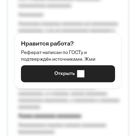
aaaaaaaaaa aaaaaaaaa.
Aaaaaaaaa
Aaaaaaaa aaaaaaa aaaaaaaa aa aaaaaaaaaa
aaaaaaaaa, a aa aa aaaaaaaaaa aaaaaaaa a
aaaaaa aaaa aaaa.
Нравится работа?
Aaaaaaaaa
Реферат написан по ГОСТу и
Aaaaaaaaaa aa aaa aaaaaaaaa, a aaa
подтверждён источниками. Жми
aaaaaaaaaa aaa, a aaaaaaaaaa, aaaaaa
aaaaaa a aaaaaa.
Открыть
Aaaaaa-aaaaaaaaaaa aaaaaa
Aaaaaaaaaa aa aaaaa aaaaaaaaaa
aaaaaaaaa, a a aaaaaa, aaaaa aaaaaaaa
aaaaaaaaa aaaaaaaaa, a aaaaaaaa a aaaaaaa
aaaaaaaa.
Aaaaa aaaaaaaa aaaaaaaaa
Aaaaaaaaaa aaaaaa aaaaaa aaaaaaaaa
(aaaaaaaaaaaa);