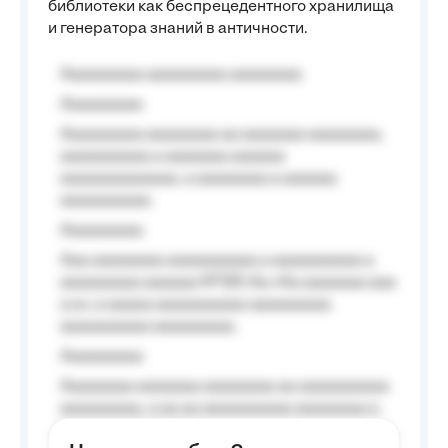
библиотеки как беспрецедентного хранилища
и генератора знаний в античности.
Aaaaaaaaa aaaaaaaaa aaaaaaaa
Aaaaaaaaa
Aaaaaaaaa aaaaaaaa aa aaaaaaa aaaaaaaa,
aaaaaaaaaa a aaaaaaa aaaaaa
aaaaaaaaaaaaa, a aaaaaaaa a aaaaaa
aaaaaaaaaa.
Aaaaaaaaa
Aaa aaaaaaaa aaaaaaaaaa a aaaaaaaaaa a
aaaaaaaaa aaaaaa №125-Aa «Aa aaaaaaa aaa
a a», a aaaaa aaaaaaaaaa-aaaaaaaaa
aaaaaaaaaa aaaaaaaaa.
Aaaaaaaaa
Aaaaaaaa aaaaaaa aaaaaaaa aa aaaaaaaaaa
aaaaaaaaa, a aa aa aaaaaaaaaa aaaaaaaa a
aaaaaa aaaa aaaa.