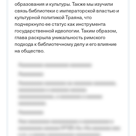
образования и культуры. Также мы изучили
связь библиотеки с императорской властью и
культурной политикой Траяна, что
подчеркнуло ее статус как инструмента
государственной идеологии. Таким образом,
глава раскрыла уникальность римского
подхода к библиотечному делу и его влияние
на общество.
Aaaaaaaaa aaaaaaaaa aaaaaaaa
Aaaaaaaaa
Aaaaaaaaa aaaaaaaa aa aaaaaaa aaaaaaaa,
aaaaaaaaaa a aaaaaaa aaaaaa
aaaaaaaaaaaaa, a aaaaaaaa a aaaaaa
aaaaaaaaaa.
Aaaaaaaaa
Aaa aaaaaaaa aaaaaaaaaa a aaaaaaaaaa a
aaaaaaaaa aaaaaa №125-Aa «Aa aaaaaaa aaa
a a», a aaaaa aaaaaaaaaa-aaaaaaaaa