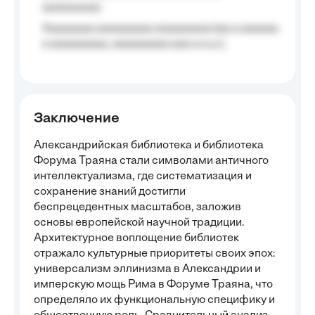
aaaaaaaaa;
Aaaaaaaa aaaaaaaaa aaaaaaaaa (aa a aaaaaa
a aaaaaaaaa, aaaaaaaaa aaa a a.a.);
Заключение
Александрийская библиотека и библиотека
Форума Траяна стали символами античного
интеллектуализма, где систематизация и
сохранение знаний достигли
беспрецедентных масштабов, заложив
основы европейской научной традиции.
Архитектурное воплощение библиотек
отражало культурные приоритеты своих эпох:
универсализм эллинизма в Александрии и
имперскую мощь Рима в Форуме Траяна, что
определяло их функциональную специфику и