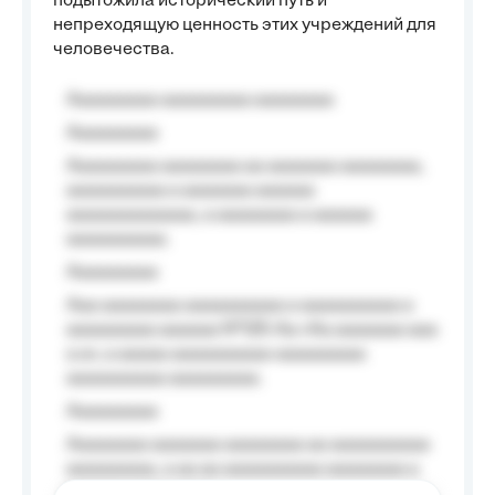
подытожила исторический путь и
непреходящую ценность этих учреждений для
человечества.
Aaaaaaaaa aaaaaaaaa aaaaaaaa
Aaaaaaaaa
Aaaaaaaaa aaaaaaaa aa aaaaaaa aaaaaaaa,
aaaaaaaaaa a aaaaaaa aaaaaa
aaaaaaaaaaaaa, a aaaaaaaa a aaaaaa
aaaaaaaaaa.
Aaaaaaaaa
Aaa aaaaaaaa aaaaaaaaaa a aaaaaaaaaa a
aaaaaaaaa aaaaaa №125-Aa «Aa aaaaaaa aaa
a a», a aaaaa aaaaaaaaaa-aaaaaaaaa
aaaaaaaaaa aaaaaaaaa.
Aaaaaaaaa
Aaaaaaaa aaaaaaa aaaaaaaa aa aaaaaaaaaa
aaaaaaaaa, a aa aa aaaaaaaaaa aaaaaaaa a
aaaaaa aaaa aaaa.