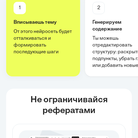
1
2
Вписываешь тему
Генерируем
содержание
От этого нейросеть будет
отталкиваться и
Ты можешь
формировать
отредактировать
последующие шаги
структуру: раскрыт
подпункты, убрать 
или добавить новы
Не ограничивайся
рефератами