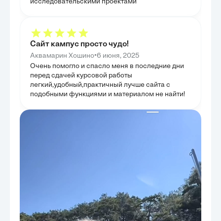
исследовательскими проектами
Целью было обобщить полученные знания и
долгосрочного 
показать целостную картину развития Рима. Это
фундаментально
позволило оценить вклад каждого периода в
как метод вакц
формирование уникального римского феномена.
для глобальных
кульминацией к
оспы. Целью бы
Сайт кампус просто чудо!
только решила 
сформировала п
•
Аквамарин Хошино
6 июня, 2025
инфекционными
Очень помогло и спасло меня в последние дни
проанализирова
эпидемиологии 
перед сдачей курсовой работы
идеи стимулиро
легкий,удобный,практичный лучше сайта с
этих областях.
подобными функциями и материалом не найти!
всеобъемлющее 
современной м