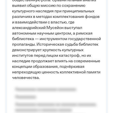
общественную роль. Сравнительный анализ
выявил общую миссию по сохранению
культурного наследия при принципиальных
различиях в методах комплектования фондов
и взаимодействии с властью, где
александрийский Мусейон выступал
автономным научным центром, а римская
библиотека — инструментом государственной
пропаганды. Историческая судьба библиотек
демонстрирует хрупкость культурных
институтов перед лицом катастроф, но их
наследие продолжает влиять на современные
концепции образования, подчёркивая
непреходящую ценность коллективной памяти
человечества.
Aaaaaaaaa aaaaaaaaa aaaaaaaa
Aaaaaaaaa
Aaaaaaaaa aaaaaaaa aa aaaaaaa aaaaaaaa,
aaaaaaaaaa a aaaaaaa aaaaaa