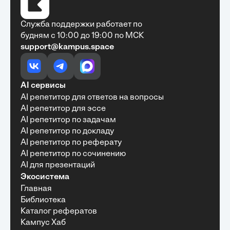
Служба поддержки работает по
будням с 10:00 до 19:00 по МСК
support@kampus.space
Очень быстро, недорого, качественно,
доступно
•
Алексей Антонов
27 мая, 2025
Обучение с Кампус Хаб — очень экономит
AI сервисы
время с возможностю узнать много новой и
AI репетитор для ответов на вопросы
полезной информации. Рекомендую ...
AI репетитор для эссе
AI репетитор по задачам
AI репетитор по докладу
AI репетитор по реферату
Рекомендую Кампус АИ всем, кто хочет
AI репетитор по сочинению
учиться эффективно и с комфортом
AI для презентаций
•
Марина Щербакова
22 мая, 2025
Экосистема
Пользуюсь сайтом Кампус АИ уже несколько
Главная
месяцев и хочу отметить высокий уровень
Библиотека
удобства и информативности. Платформа
отлично подходит как для самостоятельного
Каталог рефератов
обучения, так и для профессионального
Кампус Хаб
развития — материалы структурированы,