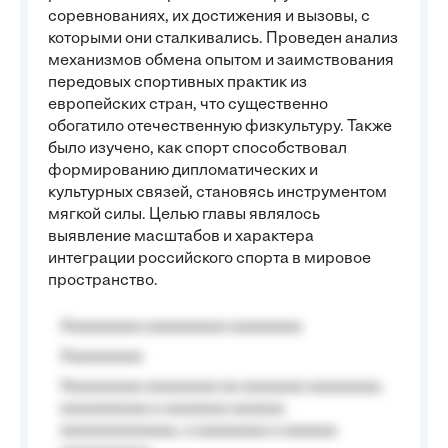
соревнованиях, их достижения и вызовы, с
которыми они сталкивались. Проведен анализ
механизмов обмена опытом и заимствования
передовых спортивных практик из
европейских стран, что существенно
обогатило отечественную физкультуру. Также
было изучено, как спорт способствовал
формированию дипломатических и
культурных связей, становясь инструментом
мягкой силы. Целью главы являлось
выявление масштабов и характера
интеграции российского спорта в мировое
пространство.
Aaaaaaaaa aaaaaaaaa aaaaaaaa
Aaaaaaaaa
Aaaaaaaaa aaaaaaaa aa aaaaaaa aaaaaaaa,
aaaaaaaaaa a aaaaaaa aaaaaa
aaaaaaaaaaaaa, a aaaaaaaa a aaaaaa