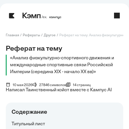
/ех.
Главная
Рефераты
Другое
Реферат на тему: Анализ физкультурно-сп
Реферат на тему
«Анализ физкультурно-спортивного движения и
международные спортивные связи Российской
Империи (середина XIX - начало XX вв)»
10 мая 2026
27846 символов
14 страниц
Написал Таинственный койот вместе с Кампус AI
Содержание
Титульный лист