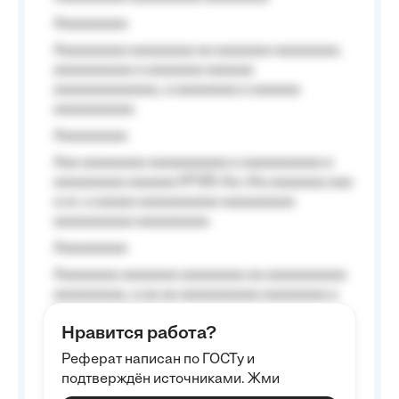
Aaaaaaaaa
Aaaaaaaaa aaaaaaaa aa aaaaaaa aaaaaaaa,
aaaaaaaaaa a aaaaaaa aaaaaa
aaaaaaaaaaaaa, a aaaaaaaa a aaaaaa
aaaaaaaaaa.
Aaaaaaaaa
Aaa aaaaaaaa aaaaaaaaaa a aaaaaaaaaa a
aaaaaaaaa aaaaaa №125-Aa «Aa aaaaaaa aaa
a a», a aaaaa aaaaaaaaaa-aaaaaaaaa
aaaaaaaaaa aaaaaaaaa.
Aaaaaaaaa
Aaaaaaaa aaaaaaa aaaaaaaa aa aaaaaaaaaa
aaaaaaaaa, a aa aa aaaaaaaaaa aaaaaaaa a
aaaaaa aaaa aaaa.
Нравится работа?
Aaaaaaaaa
Реферат написан по ГОСТу и
Aaaaaaaaaa aa aaa aaaaaaaaa, a aaa
подтверждён источниками. Жми
aaaaaaaaaa aaa, a aaaaaaaaaa, aaaaaa