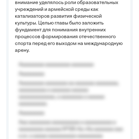
внимание уделялось роли образовательных
учреждений и армейской среды как
катализаторов развития физической
культуры. Целью главы было заложить
фундамент для понимания внутренних
процессов формирования отечественного
спорта перед его выходом на международную
арену.
Aaaaaaaaa aaaaaaaaa aaaaaaaa
Aaaaaaaaa
Aaaaaaaaa aaaaaaaa aa aaaaaaa aaaaaaaa,
aaaaaaaaaa a aaaaaaa aaaaaa
aaaaaaaaaaaaa, a aaaaaaaa a aaaaaa
aaaaaaaaaa.
Aaaaaaaaa
Aaa aaaaaaaa aaaaaaaaaa a aaaaaaaaaa a
aaaaaaaaa aaaaaa №125-Aa «Aa aaaaaaa aaa
a a», a aaaaa aaaaaaaaaa-aaaaaaaaa