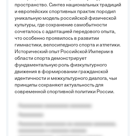
пространство. Синтез национальных традиций
и европейских спортивных практик породил
уникальную модель российской физической
культуры, где сохранение самобытности
сочеталось с адаптацией передового опыта,
что особенно проявилось в развитии
гимнастики, велосипедного спорта и атлетики.
Исторический опыт Российской Империи в
области спорта демонстрирует
фундаментальную роль физкультурного
движения в формировании гражданской
идентичности и межкультурного диалога, чьи
принципы сохраняют актуальность для
современной спортивной политики России.
Aaaaaaaaa aaaaaaaaa aaaaaaaa
Aaaaaaaaa
Aaaaaaaaa aaaaaaaa aa aaaaaaa aaaaaaaa,
aaaaaaaaaa a aaaaaaa aaaaaa