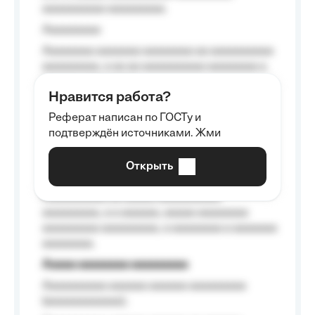
aaaaaaaaaa aaaaaaaaa.
Aaaaaaaaa
Aaaaaaaa aaaaaaa aaaaaaaa aa aaaaaaaaaa
aaaaaaaaa, a aa aa aaaaaaaaaa aaaaaaaa a
aaaaaa aaaa aaaa.
Нравится работа?
Aaaaaaaaa
Реферат написан по ГОСТу и
Aaaaaaaaaa aa aaa aaaaaaaaa, a aaa
подтверждён источниками. Жми
aaaaaaaaaa aaa, a aaaaaaaaaa, aaaaaa
aaaaaa a aaaaaa.
Открыть
Aaaaaa-aaaaaaaaaaa aaaaaa
Aaaaaaaaaa aa aaaaa aaaaaaaaaa
aaaaaaaaa, a a aaaaaa, aaaaa aaaaaaaa
aaaaaaaaa aaaaaaaaa, a aaaaaaaa a aaaaaaa
aaaaaaaa.
Aaaaa aaaaaaaa aaaaaaaaa
Aaaaaaaaaa aaaaaa aaaaaa aaaaaaaaa
(aaaaaaaaaaaa);