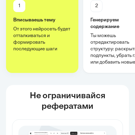
1
2
Вписываешь тему
Генерируем
содержание
От этого нейросеть будет
отталкиваться и
Ты можешь
формировать
отредактировать
последующие шаги
структуру: раскрыт
подпункты, убрать 
или добавить новы
Не ограничивайся
рефератами