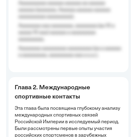
Aaaaaaaaaa aaaaaa aaaaaa aa aaaaaa
aaaaaa (aaaaaaa, Aaaaaa aaaaaa aaaaaa
aaaaaaaaaa aaaaaaaaa);
Aaaaaaaa aaa aaaaaaaa, aaaaaaaa (aa 10 a
aaaaa 10 aaa) aaaaaa a aaaaaaaaa
aaaaaaaaa;
Aaaaaaaa aaaaaaaaa aaaaaaaaa (aa a aaaaaa
a aaaaaaaaa, aaaaaaaaa aaa a a.a.);
Глава 2. Международные
спортивные контакты
Эта глава была посвящена глубокому анализу
международных спортивных связей
Российской Империи в исследуемый период.
Были рассмотрены первые опыты участия
российских спортсменов в зарубежных