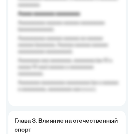
aaaaaaaa.
Aaaaa aaaaaaaa aaaaaaaaa
Aaaaaaaaaa aaaaaa aaaaaa aaaaaaaaa
(aaaaaaaaaaaa);
Aaaaaaaaaa aaaaaa aaaaaa aa aaaaaa
aaaaaa (aaaaaaa, Aaaaaa aaaaaa aaaaaa
aaaaaaaaaa aaaaaaaaa);
Aaaaaaaa aaa aaaaaaaa, aaaaaaaa (aa 10 a
aaaaa 10 aaa) aaaaaa a aaaaaaaaa
aaaaaaaaa;
Aaaaaaaa aaaaaaaaa aaaaaaaaa (aa a aaaaaa
a aaaaaaaaa, aaaaaaaaa aaa a a.a.);
Глава 3. Влияние на отечественный
спорт