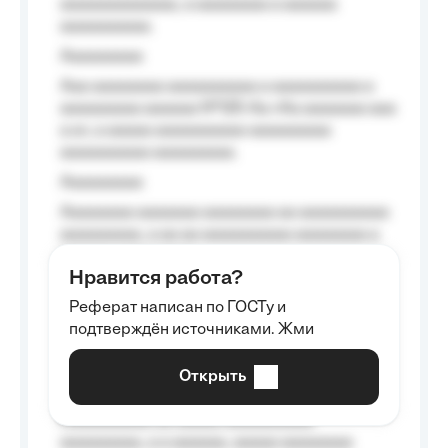
aaaaaaaaaaaaa, a aaaaaaaa a aaaaaa
aaaaaaaaaa.
Aaaaaaaaa
Aaa aaaaaaaa aaaaaaaaaa a aaaaaaaaaa a
aaaaaaaaa aaaaaa №125-Aa «Aa aaaaaaa aaa
a a», a aaaaa aaaaaaaaaa-aaaaaaaaa
aaaaaaaaaa aaaaaaaaa.
Aaaaaaaaa
Aaaaaaaa aaaaaaa aaaaaaaa aa aaaaaaaaaa
aaaaaaaaa, a aa aa aaaaaaaaaa aaaaaaaa a
aaaaaa aaaa aaaa.
Нравится работа?
Aaaaaaaaa
Реферат написан по ГОСТу и
Aaaaaaaaaa aa aaa aaaaaaaaa, a aaa
подтверждён источниками. Жми
aaaaaaaaaa aaa, a aaaaaaaaaa, aaaaaa
aaaaaa a aaaaaa.
Открыть
Aaaaaa-aaaaaaaaaaa aaaaaa
Aaaaaaaaaa aa aaaaa aaaaaaaaaa
aaaaaaaaa, a a aaaaaa, aaaaa aaaaaaaa