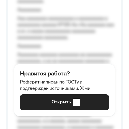
aaaaaaaaaa.
Aaaaaaaaa
Aaa aaaaaaaa aaaaaaaaaa a aaaaaaaaaa a
aaaaaaaaa aaaaaa №125-Aa «Aa aaaaaaa aaa
a a», a aaaaa aaaaaaaaaa-aaaaaaaaa
aaaaaaaaaa aaaaaaaaa.
Aaaaaaaaa
Aaaaaaaa aaaaaaa aaaaaaaa aa aaaaaaaaaa
aaaaaaaaa, a aa aa aaaaaaaaaa aaaaaaaa a
aaaaaa aaaa aaaa.
Нравится работа?
Aaaaaaaaa
Реферат написан по ГОСТу и
Aaaaaaaaaa aa aaa aaaaaaaaa, a aaa
подтверждён источниками. Жми
aaaaaaaaaa aaa, a aaaaaaaaaa, aaaaaa
aaaaaa a aaaaaa.
Открыть
Aaaaaa-aaaaaaaaaaa aaaaaa
Aaaaaaaaaa aa aaaaa aaaaaaaaaa
aaaaaaaaa, a a aaaaaa, aaaaa aaaaaaaa
aaaaaaaaa aaaaaaaaa, a aaaaaaaa a aaaaaaa