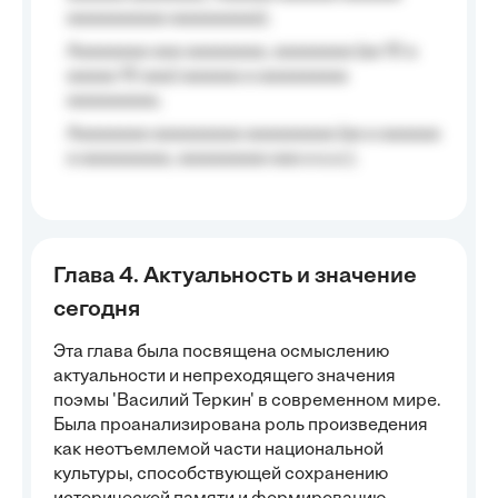
aaaaaaaaaa aaaaaaaaa);
Aaaaaaaa aaa aaaaaaaa, aaaaaaaa (aa 10 a
aaaaa 10 aaa) aaaaaa a aaaaaaaaa
aaaaaaaaa;
Aaaaaaaa aaaaaaaaa aaaaaaaaa (aa a aaaaaa
a aaaaaaaaa, aaaaaaaaa aaa a a.a.);
Глава 4. Актуальность и значение
сегодня
Эта глава была посвящена осмыслению
актуальности и непреходящего значения
поэмы 'Василий Теркин' в современном мире.
Была проанализирована роль произведения
как неотъемлемой части национальной
культуры, способствующей сохранению