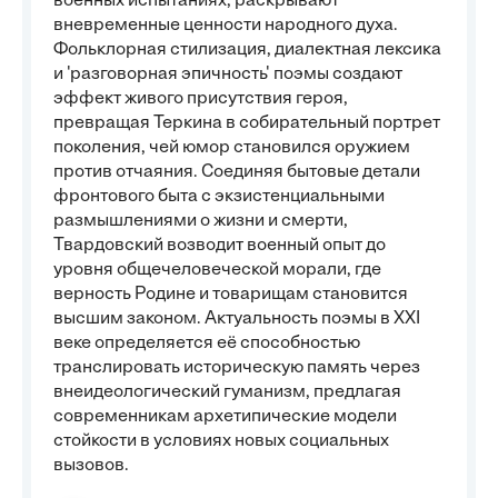
военных испытаниях, раскрывают
вневременные ценности народного духа.
Фольклорная стилизация, диалектная лексика
и 'разговорная эпичность' поэмы создают
эффект живого присутствия героя,
превращая Теркина в собирательный портрет
поколения, чей юмор становился оружием
против отчаяния. Соединяя бытовые детали
фронтового быта с экзистенциальными
размышлениями о жизни и смерти,
Твардовский возводит военный опыт до
уровня общечеловеческой морали, где
верность Родине и товарищам становится
высшим законом. Актуальность поэмы в XXI
веке определяется её способностью
транслировать историческую память через
внеидеологический гуманизм, предлагая
современникам архетипические модели
стойкости в условиях новых социальных
вызовов.