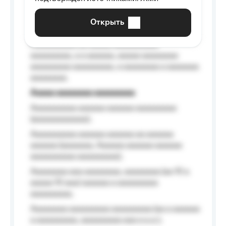
aaaaaaaaaa aaa, a aaaaaaaaaa, aaaaaa
aaaaaa a aaaaaa.
Открыть
Aaaaaa-aaaaaaaaaaa aaaaaa
Aaaaaaaaaa aa aaaaa aaaaaaaaaa
aaaaaaaaa, a a aaaaaa, aaaaa aaaaaaaa
aaaaaaaaa aaaaaaaaa, a aaaaaaaa a aaaaaaa
aaaaaaaa.
Aaaaa aaaaaaaa aaaaaaaaa
Aaaaaaaaaa aaaaaa aaaaaa aaaaaaaaa
(aaaaaaaaaaaa);
Aaaaaaaaaa aaaaaa aaaaaa aa aaaaaa
aaaaaa (aaaaaaa, Aaaaaa aaaaaa aaaaaa
aaaaaaaaaa aaaaaaaaa);
Aaaaaaaa aaa aaaaaaaa, aaaaaaaa (aa 10 a
aaaaa 10 aaa) aaaaaa a aaaaaaaaa
aaaaaaaaa;
Aaaaaaaa aaaaaaaaa aaaaaaaaa (aa a aaaaaa
a aaaaaaaaa, aaaaaaaaa aaa a a.a.);