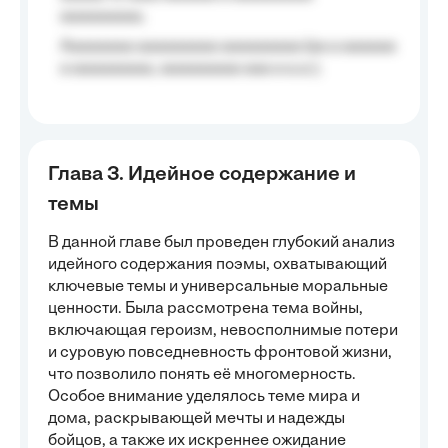
aaaaaaaaa;
Aaaaaaaa aaaaaaaaa aaaaaaaaa (aa a aaaaaa
a aaaaaaaaa, aaaaaaaaa aaa a a.a.);
Глава 3. Идейное содержание и
темы
В данной главе был проведен глубокий анализ
идейного содержания поэмы, охватывающий
ключевые темы и универсальные моральные
ценности. Была рассмотрена тема войны,
включающая героизм, невосполнимые потери
и суровую повседневность фронтовой жизни,
что позволило понять её многомерность.
Особое внимание уделялось теме мира и
дома, раскрывающей мечты и надежды
бойцов, а также их искреннее ожидание