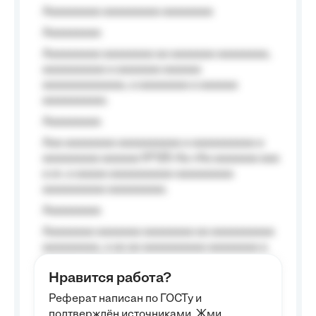
Aaaaaaaaa aaaaaaaaa aaaaaaaa
Aaaaaaaaa
Aaaaaaaaa aaaaaaaa aa aaaaaaa aaaaaaaa,
aaaaaaaaaa a aaaaaaa aaaaaa
aaaaaaaaaaaaa, a aaaaaaaa a aaaaaa
aaaaaaaaaa.
Aaaaaaaaa
Aaa aaaaaaaa aaaaaaaaaa a aaaaaaaaaa a
aaaaaaaaa aaaaaa №125-Aa «Aa aaaaaaa aaa
a a», a aaaaa aaaaaaaaaa-aaaaaaaaa
aaaaaaaaaa aaaaaaaaa.
Aaaaaaaaa
Aaaaaaaa aaaaaaa aaaaaaaa aa aaaaaaaaaa
aaaaaaaaa, a aa aa aaaaaaaaaa aaaaaaaa a
aaaaaa aaaa aaaa.
Нравится работа?
Aaaaaaaaa
Реферат написан по ГОСТу и
Aaaaaaaaaa aa aaa aaaaaaaaa, a aaa
подтверждён источниками. Жми