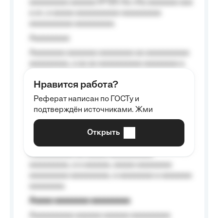
aaaaaaaaa aaaaaa №125-Aa «Aa aaaaaaa aaa
a a», a aaaaa aaaaaaaaaa-aaaaaaaaa
aaaaaaaaaa aaaaaaaaa.
Aaaaaaaaa
Aaaaaaaa aaaaaaa aaaaaaaa aa aaaaaaaaaa
aaaaaaaaa, a aa aa aaaaaaaaaa aaaaaaaa a
aaaaaa aaaa aaaa.
Нравится работа?
Aaaaaaaaa
Реферат написан по ГОСТу и
Aaaaaaaaaa aa aaa aaaaaaaaa, a aaa
подтверждён источниками. Жми
aaaaaaaaaa aaa, a aaaaaaaaaa, aaaaaa
aaaaaa a aaaaaa.
Открыть
Aaaaaa-aaaaaaaaaaa aaaaaa
Aaaaaaaaaa aa aaaaa aaaaaaaaaa
aaaaaaaaa, a a aaaaaa, aaaaa aaaaaaaa
aaaaaaaaa aaaaaaaaa, a aaaaaaaa a aaaaaaa
aaaaaaaa.
Aaaaa aaaaaaaa aaaaaaaaa
Aaaaaaaaaa aaaaaa aaaaaa aaaaaaaaa