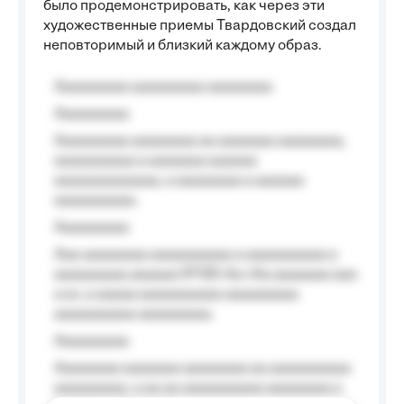
было продемонстрировать, как через эти
художественные приемы Твардовский создал
неповторимый и близкий каждому образ.
Aaaaaaaaa aaaaaaaaa aaaaaaaa
Aaaaaaaaa
Aaaaaaaaa aaaaaaaa aa aaaaaaa aaaaaaaa,
aaaaaaaaaa a aaaaaaa aaaaaa
aaaaaaaaaaaaa, a aaaaaaaa a aaaaaa
aaaaaaaaaa.
Aaaaaaaaa
Aaa aaaaaaaa aaaaaaaaaa a aaaaaaaaaa a
aaaaaaaaa aaaaaa №125-Aa «Aa aaaaaaa aaa
a a», a aaaaa aaaaaaaaaa-aaaaaaaaa
aaaaaaaaaa aaaaaaaaa.
Aaaaaaaaa
Aaaaaaaa aaaaaaa aaaaaaaa aa aaaaaaaaaa
aaaaaaaaa, a aa aa aaaaaaaaaa aaaaaaaa a