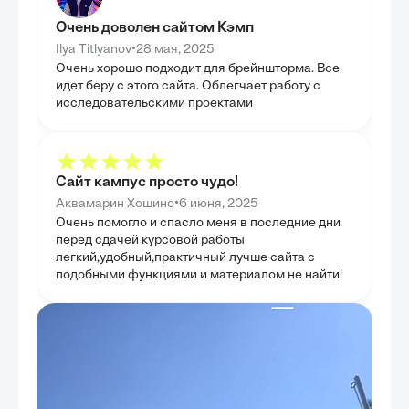
ветеринарных специалистов актуальной
долгосрочными
информацией для выбора оптимальной терапии.
постепенное ра
Очень доволен сайтом Кэмп
Была подчеркнута важность поддерживающей
показать разли
терапии и коррекции осложнений, что критически
практическое з
•
Ilya Titlyanov
28 мая, 2025
важно для улучшения прогноза и выживаемости
ГЛАВА 4.
Очень хорошо подходит для брейншторма. Все
пациентов. Кроме того, глава осветила ключевые
ИДЕНТИ
профилактические меры, включая контроль
идет беру с этого сайта. Облегчает работу с
эктопаразитов и обеспечение безопасности
исследовательскими проектами
Данная глава б
трансфузий, что способствует снижению
аспектам идент
заболеваемости и предотвращению распространения
конкретные мет
инфекции. Таким образом, эта глава предоставила
трещин. Были 
комплексный набор инструментов для
и мониторингу
эффективного управления пироплазмозом в
акцентируя вни
клинической практике.
Сайт кампус просто чудо!
наблюдениях и 
Основной целью
•
Аквамарин Хошино
6 июня, 2025
специалистам э
оценки состоян
Очень помогло и спасло меня в последние дни
сформулированы
перед сдачей курсовой работы
интерпретации 
легкий,удобный,практичный лучше сайта с
важно для адек
рисков. Таким 
подобными функциями и материалом не найти!
практический о
предотвращения
обеспечения без