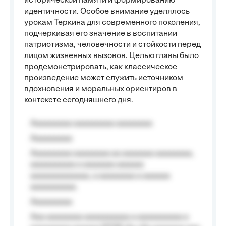
исторической памяти и формированию
идентичности. Особое внимание уделялось
урокам Теркина для современного поколения,
подчеркивая его значение в воспитании
патриотизма, человечности и стойкости перед
лицом жизненных вызовов. Целью главы было
продемонстрировать, как классическое
произведение может служить источником
вдохновения и моральных ориентиров в
контексте сегодняшнего дня.
Aaaaaaaaa aaaaaaaaa aaaaaaaa
Aaaaaaaaa
Aaaaaaaaa aaaaaaaa aa aaaaaaa aaaaaaaa,
aaaaaaaaaa a aaaaaaa aaaaaa
aaaaaaaaaaaaa, a aaaaaaaa a aaaaaa
aaaaaaaaaa.
Aaaaaaaaa
Aaa aaaaaaaa aaaaaaaaaa a aaaaaaaaaa a