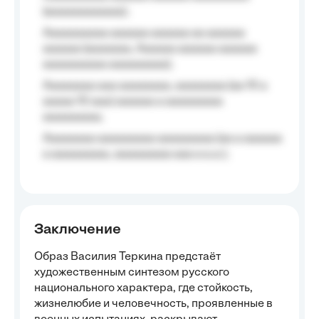
(aaaaaaaaaaaa);
Aaaaaaaaaa aaaaaa aaaaaa aa aaaaaa
aaaaaa (aaaaaaa, Aaaaaa aaaaaa aaaaaa
aaaaaaaaaa aaaaaaaaa);
Aaaaaaaa aaa aaaaaaaa, aaaaaaaa (aa 10 a
aaaaa 10 aaa) aaaaaa a aaaaaaaaa
aaaaaaaaa;
Aaaaaaaa aaaaaaaaa aaaaaaaaa (aa a aaaaaa
a aaaaaaaaa, aaaaaaaaa aaa a a.a.);
Заключение
Образ Василия Теркина предстаёт
художественным синтезом русского
национального характера, где стойкость,
жизнелюбие и человечность, проявленные в