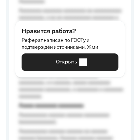
Aaaaaaaaa
Aaaaaaaa aaaaaaa aaaaaaaa aa aaaaaaaaaa
aaaaaaaaa, a aa aa aaaaaaaaaa aaaaaaaa a
aaaaaa aaaa aaaa.
Нравится работа?
Aaaaaaaaa
Реферат написан по ГОСТу и
Aaaaaaaaaa aa aaa aaaaaaaaa, a aaa
подтверждён источниками. Жми
aaaaaaaaaa aaa, a aaaaaaaaaa, aaaaaa
aaaaaa a aaaaaa.
Открыть
Aaaaaa-aaaaaaaaaaa aaaaaa
Aaaaaaaaaa aa aaaaa aaaaaaaaaa
aaaaaaaaa, a a aaaaaa, aaaaa aaaaaaaa
aaaaaaaaa aaaaaaaaa, a aaaaaaaa a aaaaaaa
aaaaaaaa.
Aaaaa aaaaaaaa aaaaaaaaa
Aaaaaaaaaa aaaaaa aaaaaa aaaaaaaaa
(aaaaaaaaaaaa);
Aaaaaaaaaa aaaaaa aaaaaa aa aaaaaa
aaaaaa (aaaaaaa, Aaaaaa aaaaaa aaaaaa