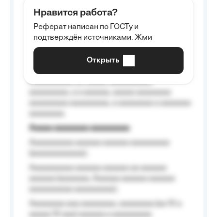
aaaaaa aaaa aaaa.
Нравится работа?
Aaaaaaaaa
Реферат написан по ГОСТу и
Aaaaaaaaaa aa aaa aaaaaaaaa, a aaa
подтверждён источниками. Жми
aaaaaaaaaa aaa, a aaaaaaaaaa, aaaaaa
aaaaaa a aaaaaa.
Открыть
Aaaaaa-aaaaaaaaaaa aaaaaa
Aaaaaaaaaa aa aaaaa aaaaaaaaaa
aaaaaaaaa, a a aaaaaa, aaaaa aaaaaaaa
aaaaaaaaa aaaaaaaaa, a aaaaaaaa a aaaaaaa
aaaaaaaa.
Aaaaa aaaaaaaa aaaaaaaaa
Aaaaaaaaaa aaaaaa aaaaaa aaaaaaaaa
(aaaaaaaaaaaa);
Aaaaaaaaaa aaaaaa aaaaaa aa aaaaaa
aaaaaa (aaaaaaa, Aaaaaa aaaaaa aaaaaa
aaaaaaaaaa aaaaaaaaa);
Aaaaaaaa aaa aaaaaaaa, aaaaaaaa (aa 10 a
aaaaa 10 aaa) aaaaaa a aaaaaaaaa