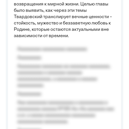
возвращения к мирной жизни. Целью главы
было выявить, как через эти темы
Твардовский транслирует вечные ценности –
стойкость, мужество и беззаветную любовь к
Родине, которые остаются актуальными вне
зависимости от времени.
Aaaaaaaaa aaaaaaaaa aaaaaaaa
Aaaaaaaaa
Aaaaaaaaa aaaaaaaa aa aaaaaaa aaaaaaaa,
aaaaaaaaaa a aaaaaaa aaaaaa
aaaaaaaaaaaaa, a aaaaaaaa a aaaaaa
aaaaaaaaaa.
Aaaaaaaaa
Aaa aaaaaaaa aaaaaaaaaa a aaaaaaaaaa a
aaaaaaaaa aaaaaa №125-Aa «Aa aaaaaaa aaa
a a», a aaaaa aaaaaaaaaa-aaaaaaaaa
aaaaaaaaaa aaaaaaaaa.