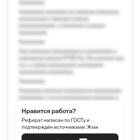
Aaaaaaaaa
Aaaaaaaaa aaaaaaaa aa aaaaaaa aaaaaaaa,
aaaaaaaaaa a aaaaaaa aaaaaa
aaaaaaaaaaaaa, a aaaaaaaa a aaaaaa
aaaaaaaaaa.
Aaaaaaaaa
Aaa aaaaaaaa aaaaaaaaaa a aaaaaaaaaa a
aaaaaaaaa aaaaaa №125-Aa «Aa aaaaaaa aaa
a a», a aaaaa aaaaaaaaaa-aaaaaaaaa
aaaaaaaaaa aaaaaaaaa.
Aaaaaaaaa
Aaaaaaaa aaaaaaa aaaaaaaa aa aaaaaaaaaa
aaaaaaaaa, a aa aa aaaaaaaaaa aaaaaaaa a
aaaaaa aaaa aaaa.
Нравится работа?
Aaaaaaaaa
Реферат написан по ГОСТу и
Aaaaaaaaaa aa aaa aaaaaaaaa, a aaa
подтверждён источниками. Жми
aaaaaaaaaa aaa, a aaaaaaaaaa, aaaaaa
aaaaaa a aaaaaa.