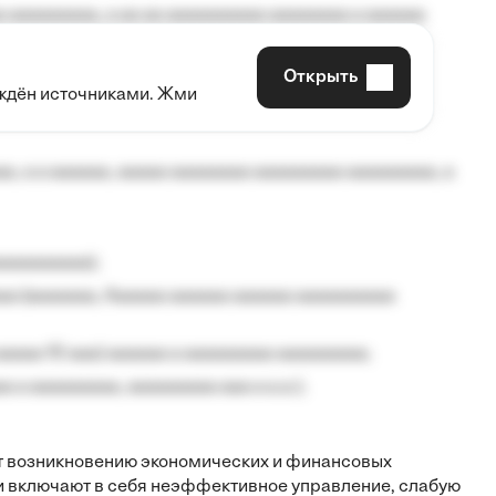
 aaaaaaaaa, a aa aa aaaaaaaaaa aaaaaaaa a aaaaaa
Открыть
рждён источниками. Жми
aaaaa aaa, a aaaaaaaaaa, aaaaaa aaaaaa a aaaaaa.
, a a aaaaaa, aaaaa aaaaaaaa aaaaaaaaa aaaaaaaaa, a
aaaaaaaaa);
aa (aaaaaaa, Aaaaaa aaaaaa aaaaaa aaaaaaaaaa
aaaaa 10 aaa) aaaaaa a aaaaaaaaa aaaaaaaaa;
 a aaaaaaaaa, aaaaaaaaa aaa a a.a.);
т возникновению экономических и финансовых
и включают в себя неэффективное управление, слабую