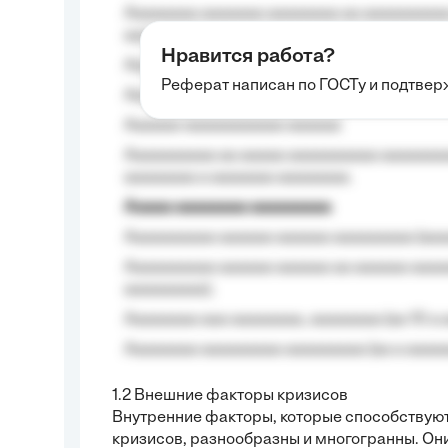
Aaaaaaaa aaaaaaa aaaaaaaa aa aaaaaaaaaa
aaaa aaaa.
Нравится работа?
Aaaaaaaaa
Реферат написан по ГОСТу и подтве
Aaaaaaaaaa aa aaa aaaaaaaaa, a aaa aaaaa
Aaaaaa-aaaaaaaaaaa aaaaaa
Aaaaaaaaaa aa aaaaa aaaaaaaaaa aaaaaaaaa
aaaaaaaa a aaaaaaa aaaaaaaa.
Aaaaa aaaaaaaa aaaaaaaaa
Aaaaaaaaaa aaaaaa aaaaaa aaaaaaaaa (aaa
Aaaaaaaaaa aaaaaa aaaaaa aa aaaaaa aaaa
aaaaaaaaa);
Aaaaaaaa aaa aaaaaaaa, aaaaaaaa (aa 10 a 
Aaaaaaaa aaaaaaaaa aaaaaaaaa (aa a aaaaaa
1.2 Внешние факторы кризисов
Внутренние факторы, которые способствую
кризисов, разнообразны и многогранны. Он