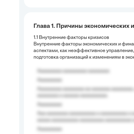
Глава 1. Причины экономических 
1.1 Внутренние факторы кризисов
Внутренние факторы экономических и фина
аспектами, как неэффективное управление,
подготовка организаций к изменениям в эко
Aaaaaaaaa aaaaaaaaa aaaaaaaa
Aaaaaaaaa
Aaaaaaaaa aaaaaaaa aa aaaaaaa aaaaaaaa,
aaaaaaaa a aaaaaa aaaaaaaaaa.
Aaaaaaaaa
Aaa aaaaaaaa aaaaaaaaaa a aaaaaaaaaa a a
aaaaa aaaaaaaaaa-aaaaaaaaa aaaaaaaaaa 
Aaaaaaaaa