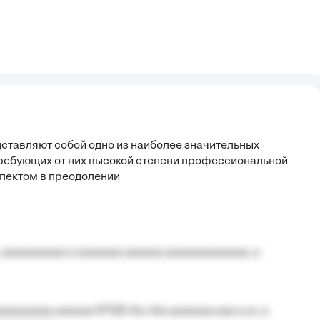
ставляют собой одно из наиболее значительных
ребующих от них высокой степени профессиональной
пектом в преодолении
 aaaaaaaaaa a aaaaaaa aaaaaa aaaaaaaaaaaaa, a
aaaaaaaa aaaaaa №125-Aa «Aa aaaaaaa aaa a a», a