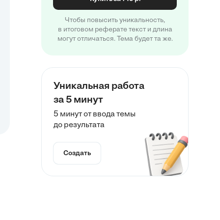
Чтобы повысить уникальность,
в итоговом реферате текст и длина
могут отличаться. Тема будет та же.
Уникальная работа
за 5 минут
5 минут от ввода темы
до результата
Создать