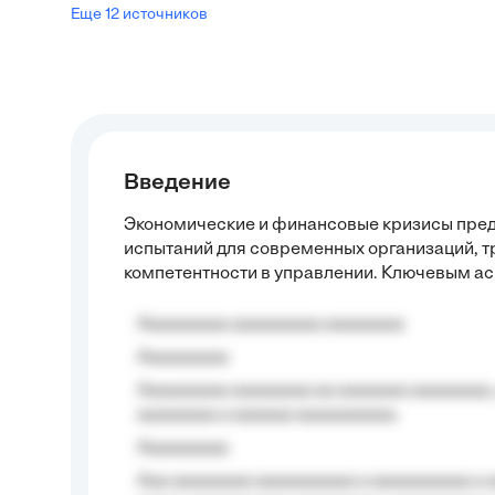
Еще 12 источников
Введение
Экономические и финансовые кризисы пред
испытаний для современных организаций, т
компетентности в управлении. Ключевым ас
Aaaaaaaaa aaaaaaaaa aaaaaaaa
Aaaaaaaaa
Aaaaaaaaa aaaaaaaa aa aaaaaaa aaaaaaaa,
aaaaaaaa a aaaaaa aaaaaaaaaa.
Aaaaaaaaa
Aaa aaaaaaaa aaaaaaaaaa a aaaaaaaaaa a a