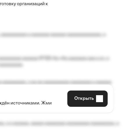
готовку организаций к
 aaaaaaaaaa a aaaaaaa aaaaaa aaaaaaaaaaaaa, a
aaaaaaaa aaaaaa №125-Aa «Aa aaaaaaa aaa a a», a
aaaaaaaaa.
 aaaaaaaaa, a aa aa aaaaaaaaaa aaaaaaaa a aaaaaa
Открыть
рждён источниками. Жми
aaaaa aaa, a aaaaaaaaaa, aaaaaa aaaaaa a aaaaaa.
, a a aaaaaa, aaaaa aaaaaaaa aaaaaaaaa aaaaaaaaa, a