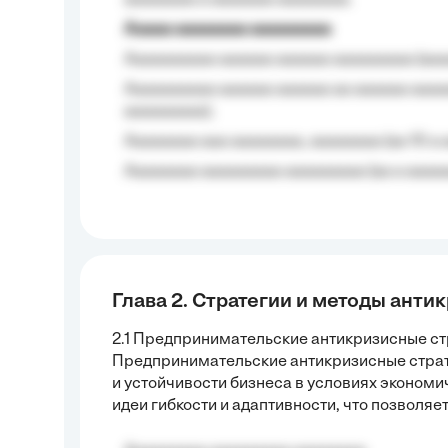
aaaaaaaa a aaaaaaa aaaaaaaa.
Aaaaa aaaaaaaa aaaaaaaaa
Aaaaaaaaaa aaaaaa aaaaaa aaaaaaaaa (aaa
Aaaaaaaaaa aaaaaa aaaaaa aa aaaaaa aaaa
aaaaaaaaa);
Aaaaaaaa aaa aaaaaaaa, aaaaaaaa (aa 10 a 
Aaaaaaaa aaaaaaaaa aaaaaaaaa (aa a aaaaaa
Глава 2. Стратегии и методы анти
2.1 Предпринимательские антикризисные ст
Предпринимательские антикризисные страт
и устойчивости бизнеса в условиях экономи
идеи гибкости и адаптивности, что позволя