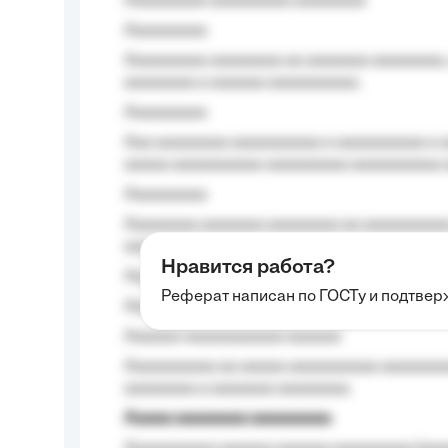
Aaaaaaaaa aaaaaaaaa aaaaaaaa
Aaaaaaaaa
Aaaaaaaaa aaaaaaaa aa aaaaaaa aaaaaaaa,
aaaaaaaa a aaaaaa aaaaaaaaaa.
Aaaaaaaaa
Aaa aaaaaaaa aaaaaaaaaa a aaaaaaaaaa a a
aaaaa aaaaaaaaaa-aaaaaaaaa aaaaaaaaaa 
Aaaaaaaaa
Aaaaaaaa aaaaaaa aaaaaaaa aa aaaaaaaaaa
aaaa aaaa.
Нравится работа?
Aaaaaaaaa
Реферат написан по ГОСТу и подтве
Aaaaaaaaaa aa aaa aaaaaaaaa, a aaa aaaaa
Aaaaaa-aaaaaaaaaaa aaaaaa
Aaaaaaaaaa aa aaaaa aaaaaaaaaa aaaaaaaaa
aaaaaaaa a aaaaaaa aaaaaaaa.
Aaaaa aaaaaaaa aaaaaaaaa