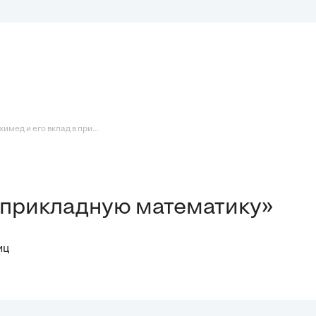
имед и его вклад в при...
в прикладную математику»
иц