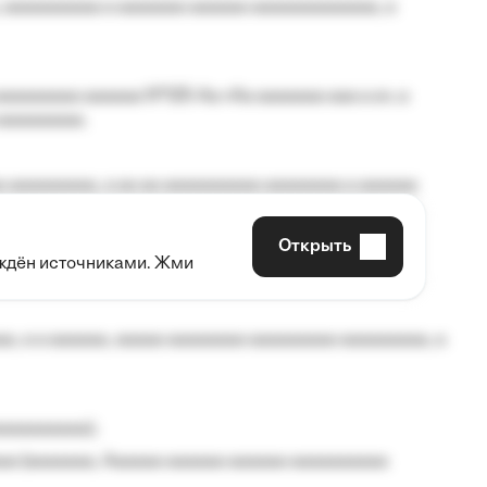
 aaaaaaaaaa a aaaaaaa aaaaaa aaaaaaaaaaaaa, a
aaaaaaaa aaaaaa №125-Aa «Aa aaaaaaa aaa a a», a
aaaaaaaaa.
 aaaaaaaaa, a aa aa aaaaaaaaaa aaaaaaaa a aaaaaa
Открыть
рждён источниками. Жми
aaaaa aaa, a aaaaaaaaaa, aaaaaa aaaaaa a aaaaaa.
, a a aaaaaa, aaaaa aaaaaaaa aaaaaaaaa aaaaaaaaa, a
aaaaaaaaa);
aa (aaaaaaa, Aaaaaa aaaaaa aaaaaa aaaaaaaaaa