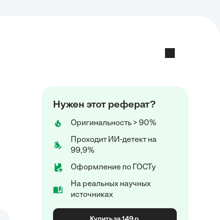
Нужен этот реферат?
Оригинальность > 90%
Проходит ИИ-детект на
99,9%
Оформление по ГОСТу
На реальных научных
источниках
Купить за 149 р.