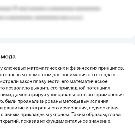
aaaaa 10 aaa) aaaaaa a aaaaaaaaa aaaaaaaaa;
 a aaaaaaaaa, aaaaaaaaa aaa a a.a.);
имеда
зу ключевых математических и физических принципов,
нтральным элементом для понимания его вклада в
отрели закон плавучести, его математическое
что позволило выявить его прикладной потенциал.
аники, демонстрируя универсальность его применения
го, были проанализированы методы вычисления
и развитие интегрального исчисления, подчеркивая
 с явным прикладным уклоном. Таким образом, глава
открытий, показав их фундаментальное значение.