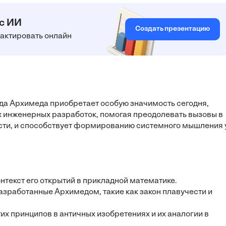
 с ИИ
Создать презентацию
едактировать онлайн
да Архимеда приобретает особую значимость сегодня,
х инженерных разработок, помогая преодолевать вызовы в
ости, и способствует формированию системного мышления 
нтекст его открытий в прикладной математике.
азработанные Архимедом, такие как закон плавучести и
х принципов в античных изобретениях и их аналогии в