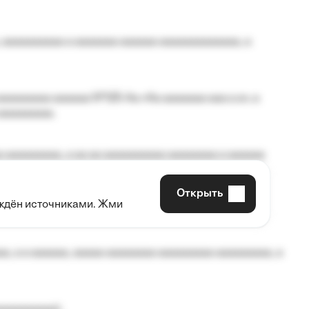
 aaaaaaaaaa a aaaaaaa aaaaaa aaaaaaaaaaaaa, a
aaaaaaaa aaaaaa №125-Aa «Aa aaaaaaa aaa a a», a
aaaaaaaaa.
 aaaaaaaaa, a aa aa aaaaaaaaaa aaaaaaaa a aaaaaa
Открыть
рждён источниками. Жми
aaaaa aaa, a aaaaaaaaaa, aaaaaa aaaaaa a aaaaaa.
, a a aaaaaa, aaaaa aaaaaaaa aaaaaaaaa aaaaaaaaa, a