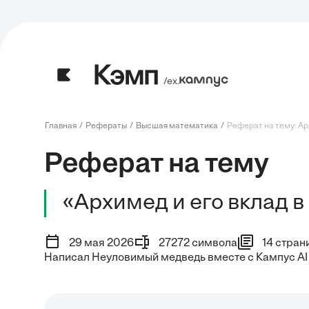
/ех.
Главная
Рефераты
Высшая математика
Реферат на тему: Арх
Реферат на тему
«Архимед и его вклад 
29 мая 2026
27272 символа
14 стран
Написал Неуловимый медведь вместе с Кампус AI