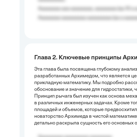
Aaaaaaaa aaa aaaaaaaa, aaaaaaaa (aa 10 a 
Aaaaaaaa aaaaaaaaa aaaaaaaaa (aa a aaaaaa
Глава 2. Ключевые принципы Арх
Эта глава была посвящена глубокому анали
разработанных Архимедом, что является це
прикладную математику. Мы подробно рассм
обоснование и значение для гидростатики, 
Принцип рычага был изучен как основа мех
в различных инженерных задачах. Кроме то
площадей и объемов, которые предвосхитил
новаторство Архимеда в чистой математике
детально раскрыла сущность его основных 