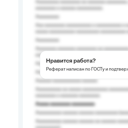
Aaaaaaaaa aaaaaaaa aa aaaaaaa aaaaaaaa,
aaaaaaaa a aaaaaa aaaaaaaaaa.
Aaaaaaaaa
Aaa aaaaaaaa aaaaaaaaaa a aaaaaaaaaa a a
aaaaa aaaaaaaaaa-aaaaaaaaa aaaaaaaaaa 
Aaaaaaaaa
Aaaaaaaa aaaaaaa aaaaaaaa aa aaaaaaaaaa
aaaa aaaa.
Нравится работа?
Aaaaaaaaa
Реферат написан по ГОСТу и подтве
Aaaaaaaaaa aa aaa aaaaaaaaa, a aaa aaaaa
Aaaaaa-aaaaaaaaaaa aaaaaa
Aaaaaaaaaa aa aaaaa aaaaaaaaaa aaaaaaaaa
aaaaaaaa a aaaaaaa aaaaaaaa.
Aaaaa aaaaaaaa aaaaaaaaa
Aaaaaaaaaa aaaaaa aaaaaa aaaaaaaaa (aaa
Aaaaaaaaaa aaaaaa aaaaaa aa aaaaaa aaaa
aaaaaaaaa);