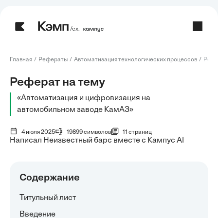
/ех.
Главная
Рефераты
Автоматизация технологических процессов
Рефе
Реферат на тему
«Автоматизация и цифровизация на
автомобильном заводе КамАЗ»
4 июля 2025
19899 символов
11 страниц
Написал Неизвестный барс вместе с Кампус AI
Содержание
Титульный лист
Введение