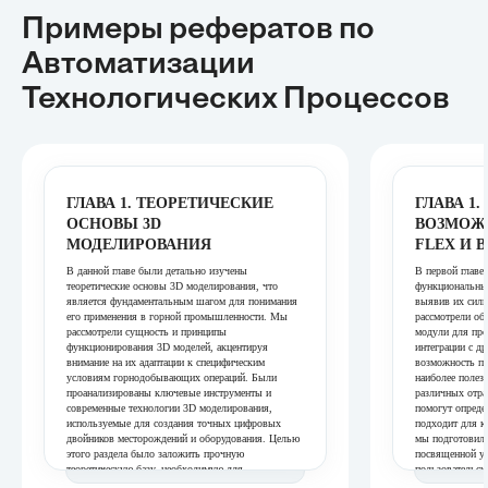
Примеры рефератов
по
Автоматизации
Технологических Процессов
ГЛАВА 1. ТЕОРЕТИЧЕСКИЕ
ГЛАВА 1
ОСНОВЫ 3D
ВОЗМОЖН
МОДЕЛИРОВАНИЯ
FLEX И 
В данной главе были детально изучены
В первой главе
теоретические основы 3D моделирования, что
функциональные
является фундаментальным шагом для понимания
выявив их сил
его применения в горной промышленности. Мы
рассмотрели об
рассмотрели сущность и принципы
модули для про
функционирования 3D моделей, акцентируя
интеграции с д
внимание на их адаптации к специфическим
возможность по
условиям горнодобывающих операций. Были
наиболее полез
проанализированы ключевые инструменты и
различных отра
современные технологии 3D моделирования,
помогут опреде
используемые для создания точных цифровых
подходит для к
двойников месторождений и оборудования. Целью
мы подготовили
этого раздела было заложить прочную
посвященной уд
теоретическую базу, необходимую для
пользовательск
дальнейшего анализа практического внедрения и