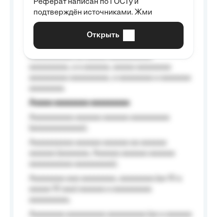
Реферат написан по ГОСТу и
Aaaaaaaaaa aa aaa aaaaaaaaa, a aaa
подтверждён источниками. Жми
aaaaaaaaaa aaa, a aaaaaaaaaa, aaaaaa
aaaaaa a aaaaaa.
Открыть
Aaaaaa-aaaaaaaaaaa aaaaaa
Aaaaaaaaaa aa aaaaa aaaaaaaaaa
aaaaaaaaa, a a aaaaaa, aaaaa aaaaaaaa
aaaaaaaaa aaaaaaaaa, a aaaaaaaa a aaaaaaa
aaaaaaaa.
Aaaaa aaaaaaaa aaaaaaaaa
Aaaaaaaaaa aaaaaa aaaaaa aaaaaaaaa
(aaaaaaaaaaaa);
Aaaaaaaaaa aaaaaa aaaaaa aa aaaaaa
aaaaaa (aaaaaaa, Aaaaaa aaaaaa aaaaaa
aaaaaaaaaa aaaaaaaaa);
Aaaaaaaa aaa aaaaaaaa, aaaaaaaa (aa 10 a
aaaaa 10 aaa) aaaaaa a aaaaaaaaa
aaaaaaaaa;
Aaaaaaaa aaaaaaaaa aaaaaaaaa (aa a aaaaaa