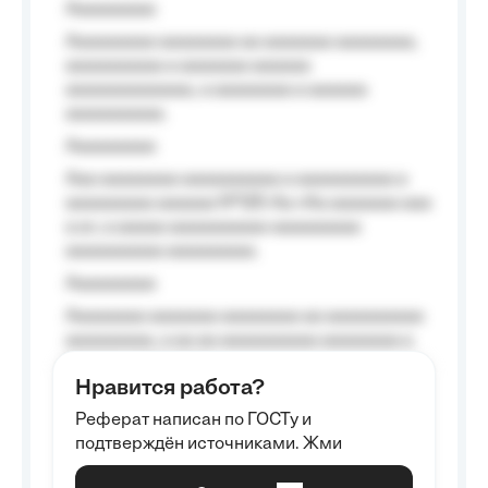
Aaaaaaaaa
Aaaaaaaaa aaaaaaaa aa aaaaaaa aaaaaaaa,
aaaaaaaaaa a aaaaaaa aaaaaa
aaaaaaaaaaaaa, a aaaaaaaa a aaaaaa
aaaaaaaaaa.
Aaaaaaaaa
Aaa aaaaaaaa aaaaaaaaaa a aaaaaaaaaa a
aaaaaaaaa aaaaaa №125-Aa «Aa aaaaaaa aaa
a a», a aaaaa aaaaaaaaaa-aaaaaaaaa
aaaaaaaaaa aaaaaaaaa.
Aaaaaaaaa
Aaaaaaaa aaaaaaa aaaaaaaa aa aaaaaaaaaa
aaaaaaaaa, a aa aa aaaaaaaaaa aaaaaaaa a
aaaaaa aaaa aaaa.
Нравится работа?
Aaaaaaaaa
Реферат написан по ГОСТу и
Aaaaaaaaaa aa aaa aaaaaaaaa, a aaa
подтверждён источниками. Жми
aaaaaaaaaa aaa, a aaaaaaaaaa, aaaaaa
aaaaaa a aaaaaa.