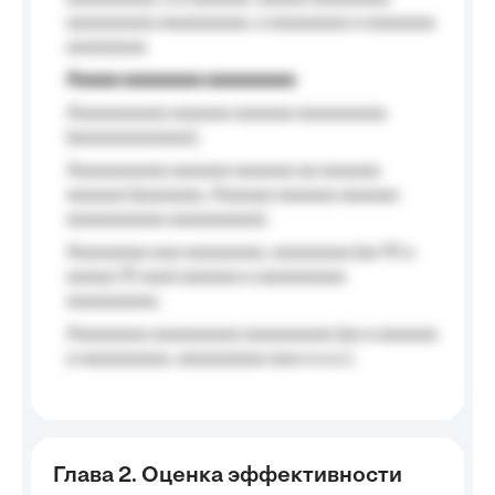
aaaaaaaaa aaaaaaaaa, a aaaaaaaa a aaaaaaa
aaaaaaaa.
Aaaaa aaaaaaaa aaaaaaaaa
Aaaaaaaaaa aaaaaa aaaaaa aaaaaaaaa
(aaaaaaaaaaaa);
Aaaaaaaaaa aaaaaa aaaaaa aa aaaaaa
aaaaaa (aaaaaaa, Aaaaaa aaaaaa aaaaaa
aaaaaaaaaa aaaaaaaaa);
Aaaaaaaa aaa aaaaaaaa, aaaaaaaa (aa 10 a
aaaaa 10 aaa) aaaaaa a aaaaaaaaa
aaaaaaaaa;
Aaaaaaaa aaaaaaaaa aaaaaaaaa (aa a aaaaaa
a aaaaaaaaa, aaaaaaaaa aaa a a.a.);
Глава 2. Оценка эффективности