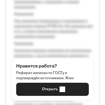
aaaaaaaaaaaaa, a aaaaaaaa a aaaaaa
aaaaaaaaaa.
Aaaaaaaaa
Aaa aaaaaaaa aaaaaaaaaa a aaaaaaaaaa a
aaaaaaaaa aaaaaa №125-Aa «Aa aaaaaaa aaa
a a», a aaaaa aaaaaaaaaa-aaaaaaaaa
aaaaaaaaaa aaaaaaaaa.
Aaaaaaaaa
Aaaaaaaa aaaaaaa aaaaaaaa aa aaaaaaaaaa
aaaaaaaaa, a aa aa aaaaaaaaaa aaaaaaaa a
aaaaaa aaaa aaaa.
Нравится работа?
Aaaaaaaaa
Реферат написан по ГОСТу и
Aaaaaaaaaa aa aaa aaaaaaaaa, a aaa
подтверждён источниками. Жми
aaaaaaaaaa aaa, a aaaaaaaaaa, aaaaaa
aaaaaa a aaaaaa.
Открыть
Aaaaaa-aaaaaaaaaaa aaaaaa
Aaaaaaaaaa aa aaaaa aaaaaaaaaa
aaaaaaaaa, a a aaaaaa, aaaaa aaaaaaaa