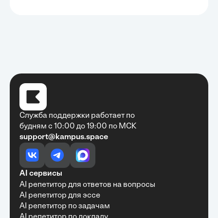
Служба поддержки работает по
будням с 10:00 до 19:00 по МСК
support@kampus.space
Очень быстро, недорого, качественно,
доступно
•
Алексей Антонов
27 мая, 2025
Обучение с Кампус Хаб — очень экономит
AI сервисы
время с возможностю узнать много новой и
AI репетитор для ответов на вопросы
полезной информации. Рекомендую ...
AI репетитор для эссе
AI репетитор по задачам
AI репетитор по докладу