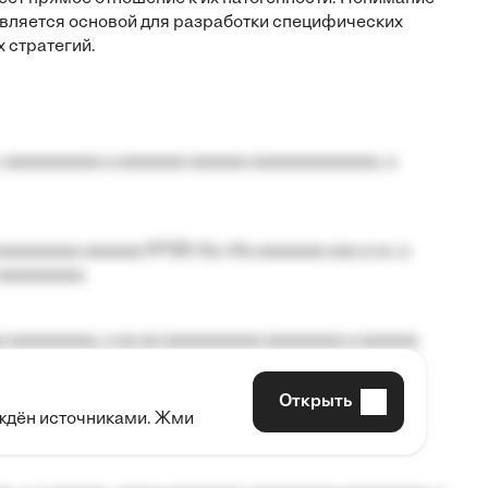
 является основой для разработки специфических
 стратегий.
 aaaaaaaaaa a aaaaaaa aaaaaa aaaaaaaaaaaaa, a
aaaaaaaa aaaaaa №125-Aa «Aa aaaaaaa aaa a a», a
aaaaaaaaa.
 aaaaaaaaa, a aa aa aaaaaaaaaa aaaaaaaa a aaaaaa
Открыть
рждён источниками. Жми
aaaaa aaa, a aaaaaaaaaa, aaaaaa aaaaaa a aaaaaa.