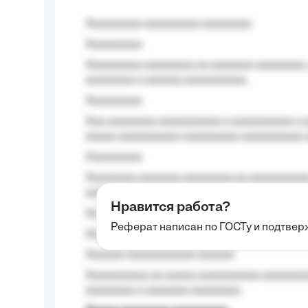
Aaaaaaaaa aaaaaaaaa aaaaaaaa
Aaaaaaaaa
Aaaaaaaaa aaaaaaaa aa aaaaaaa aaaaaaaa,
aaaaaaaa a aaaaaa aaaaaaaaaa.
Aaaaaaaaa
Aaa aaaaaaaa aaaaaaaaaa a aaaaaaaaaa a a
aaaaa aaaaaaaaaa-aaaaaaaaa aaaaaaaaaa 
Aaaaaaaaa
Aaaaaaaa aaaaaaa aaaaaaaa aa aaaaaaaaaa
aaaa aaaa.
Нравится работа?
Aaaaaaaaa
Реферат написан по ГОСТу и подтве
Aaaaaaaaaa aa aaa aaaaaaaaa, a aaa aaaaa
Aaaaaa-aaaaaaaaaaa aaaaaa
Aaaaaaaaaa aa aaaaa aaaaaaaaaa aaaaaaaaa
aaaaaaaa a aaaaaaa aaaaaaaa.