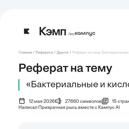
/ех.
Главная
Рефераты
Другое
Реферат на тему: Бактериальные и
Реферат на тему
«Бактериальные и кисл
12 мая 2026
27660 символов
15 стра
Написал Призрачная рысь вместе с Кампус AI