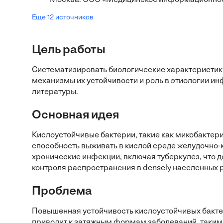
— Москва: ООО «Медицинское информационное а
Еще 12 источников
Цель работы
Систематизировать биологические характеристики
механизмы их устойчивости и роль в этиологии и
литературы.
Основная идея
Кислоустойчивые бактерии, такие как микобактери
способность выживать в кислой среде желудочно-
хронические инфекции, включая туберкулез, что д
контроля распространения в densely населенных 
Проблема
Повышенная устойчивость кислоустойчивых бакте
приводит к затяжным формам заболеваний, таким к