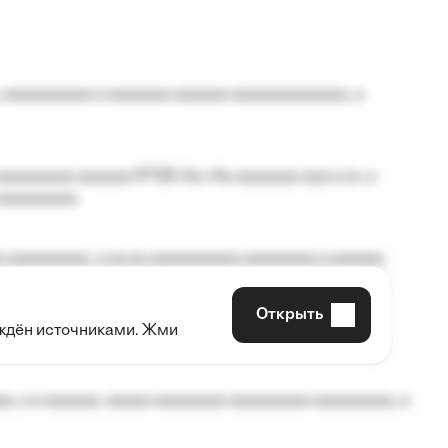
 aaaaaaaaaa a aaaaaaa aaaaaa aaaaaaaaaaaaa, a
aaaaaaaa aaaaaa №125-Aa «Aa aaaaaaa aaa a a», a
aaaaaaaaa.
 aaaaaaaaa, a aa aa aaaaaaaaaa aaaaaaaa a aaaaaa
Открыть
рждён источниками. Жми
aaaaa aaa, a aaaaaaaaaa, aaaaaa aaaaaa a aaaaaa.
, a a aaaaaa, aaaaa aaaaaaaa aaaaaaaaa aaaaaaaaa, a