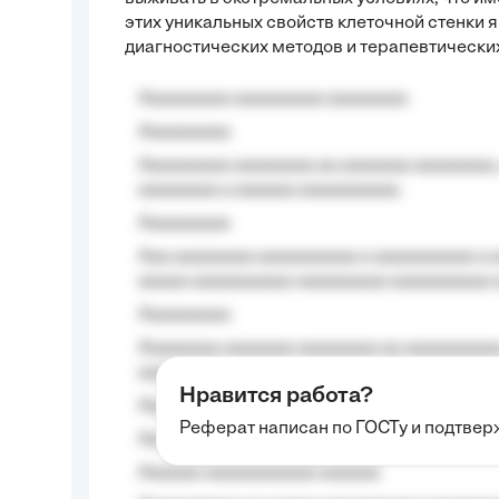
этих уникальных свойств клеточной стенки
диагностических методов и терапевтических
Aaaaaaaaa aaaaaaaaa aaaaaaaa
Aaaaaaaaa
Aaaaaaaaa aaaaaaaa aa aaaaaaa aaaaaaaa,
aaaaaaaa a aaaaaa aaaaaaaaaa.
Aaaaaaaaa
Aaa aaaaaaaa aaaaaaaaaa a aaaaaaaaaa a a
aaaaa aaaaaaaaaa-aaaaaaaaa aaaaaaaaaa 
Aaaaaaaaa
Aaaaaaaa aaaaaaa aaaaaaaa aa aaaaaaaaaa
aaaa aaaa.
Нравится работа?
Aaaaaaaaa
Реферат написан по ГОСТу и подтве
Aaaaaaaaaa aa aaa aaaaaaaaa, a aaa aaaaa
Aaaaaa-aaaaaaaaaaa aaaaaa