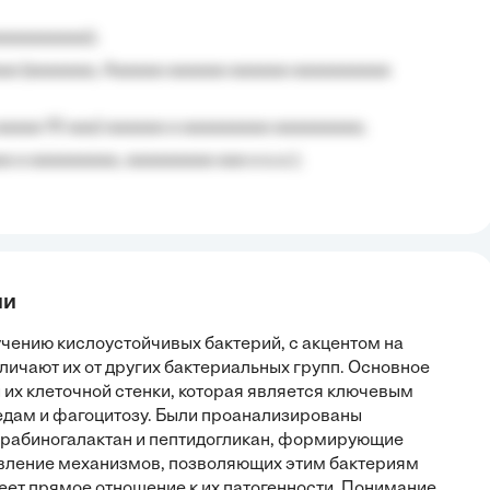
aaaaaaaaa);
aa (aaaaaaa, Aaaaaa aaaaaa aaaaaa aaaaaaaaaa
aaaaa 10 aaa) aaaaaa a aaaaaaaaa aaaaaaaaa;
 a aaaaaaaaa, aaaaaaaaa aaa a a.a.);
ии
учению кислоустойчивых бактерий, с акцентом на
тличают их от других бактериальных групп. Основное
 их клеточной стенки, которая является ключевым
едам и фагоцитозу. Были проанализированы
 арабиногалактан и пептидогликан, формирующие
вление механизмов, позволяющих этим бактериям
еет прямое отношение к их патогенности. Понимание