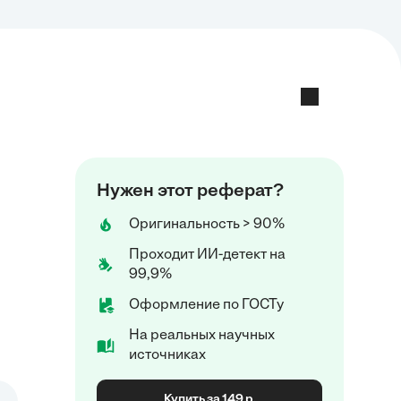
Нужен этот реферат?
Оригинальность > 90%
Проходит ИИ-детект на
99,9%
Оформление по ГОСТу
На реальных научных
источниках
Купить за 149 р.