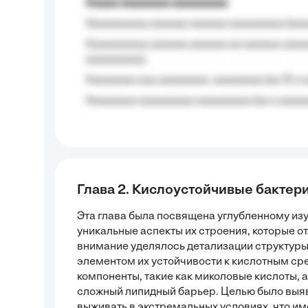
Aaaaa aaaaaaaa aaaaaaaaa
Aaaaaaaaaa aaaaaa aaaaaa aaaaaaaaa (aaa
Aaaaaaaaaa aaaaaa aaaaaa aa aaaaaa aaaa
aaaaaaaaa);
Aaaaaaaa aaa aaaaaaaa, aaaaaaaa (aa 10 a 
Aaaaaaaa aaaaaaaaa aaaaaaaaa (aa a aaaaaa
Глава 2. Кислоустойчивые бактер
Эта глава была посвящена углубленному из
уникальные аспекты их строения, которые о
внимание уделялось детализации структуры
элементом их устойчивости к кислотным ср
компоненты, такие как миколовые кислоты,
сложный липидный барьер. Целью было выя
выживать в экстремальных условиях, что им