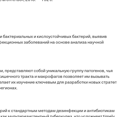
гентство», 2016. — 792 с.
 бактериальных и кислоустойчивых бактерий, выявив
нфекционных заболеваний на основе анализа научной
и, представляют собой уникальную группу патогенов, чья
кишечного тракта и макрофагов позволяет им вызывать
елает их изучение ключевым для разработки новых стратег
регионах.
рий к стандартным методам дезинфекции и антибиотикам
ак мультирезистентный туберкулез, что усложняет timely