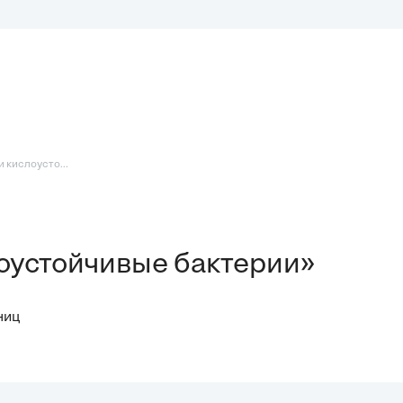
 кислоусто...
оустойчивые бактерии»
ниц