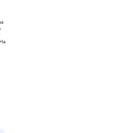
на
и
т
 На