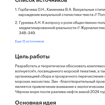
Список источников
1.
Горбачева О.Н., Каменева В.А. Визуальные стил
зарождение визуальной стилистики текста // Пол
2.
Гуреева А.Н. К вопросу о роли общественно-по
медиатизированной реальности // Журналистика 
348–349.
Еще 12 источников
Цель работы
Разработать и теоретически обосновать комплек
волнуется!», посвященного морской тематике, а т
организацией сбора и прозрачного перечисления 
морских экосистем. Зин - благотворительный прое
является привлечение внимания к экологическим к
Чёрном море после разлива нефти зимой 2024 год
Основная идея