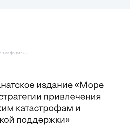
льное фанатск...
анатское издание «Море
 стратегии привлечения
ким катастрофам и
кой поддержки»