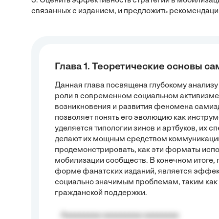
3. Оценить эффективность стратегий в мобилиза
связанных с изданием, и предложить рекомендации
Глава 1. Теоретические основы са
Данная глава посвящена глубокому анализу
роли в современном социальном активизме.
возникновения и развития феномена самизда
позволяет понять его эволюцию как инстру
уделяется типологии зинов и артбуков, их 
делают их мощным средством коммуникации. 
продемонстрировать, как эти форматы исп
мобилизации сообществ. В конечном итоге, г
форме фанатских изданий, является эффек
социально значимым проблемам, таким как 
гражданской поддержки.
Aaaaaaaaa aaaaaaaaa aaaaaaaa