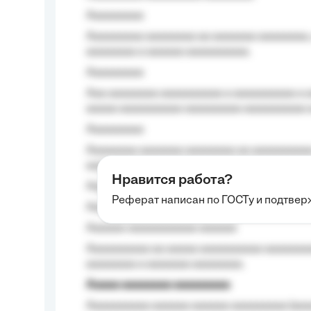
Aaaaaaaaa
Aaaaaaaaa aaaaaaaa aa aaaaaaa aaaaaaaa,
aaaaaaaa a aaaaaa aaaaaaaaaa.
Aaaaaaaaa
Aaa aaaaaaaa aaaaaaaaaa a aaaaaaaaaa a a
aaaaa aaaaaaaaaa-aaaaaaaaa aaaaaaaaaa 
Aaaaaaaaa
Aaaaaaaa aaaaaaa aaaaaaaa aa aaaaaaaaaa
aaaa aaaa.
Нравится работа?
Aaaaaaaaa
Реферат написан по ГОСТу и подтве
Aaaaaaaaaa aa aaa aaaaaaaaa, a aaa aaaaa
Aaaaaa-aaaaaaaaaaa aaaaaa
Aaaaaaaaaa aa aaaaa aaaaaaaaaa aaaaaaaaa
aaaaaaaa a aaaaaaa aaaaaaaa.
Aaaaa aaaaaaaa aaaaaaaaa
Aaaaaaaaaa aaaaaa aaaaaa aaaaaaaaa (aaa