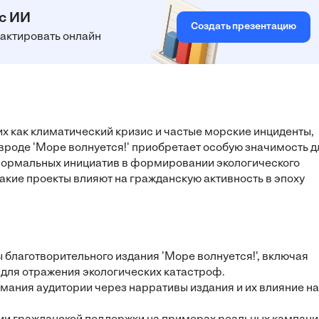
 с ИИ
Создать презентацию
едактировать онлайн
х как климатический кризис и частые морские инциденты,
вроде 'Море волнуется!' приобретает особую значимость д
еформальных инициатив в формировании экологического
акие проекты влияют на гражданскую активность в эпоху
 благотворительного издания 'Море волнуется!', включая
 для отражения экологических катастроф.
ания аудитории через нарративы издания и их влияние на