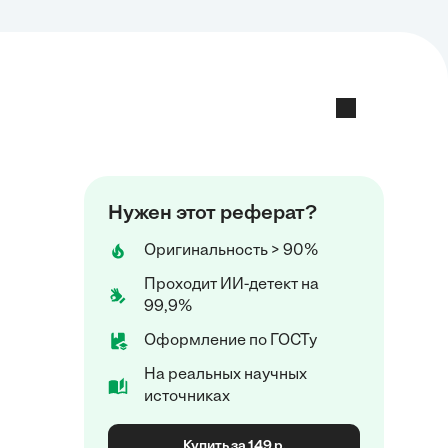
Нужен этот реферат?
Оригинальность > 90%
Проходит ИИ-детект на
99,9%
Оформление по ГОСТу
На реальных научных
источниках
Купить за 149 р.