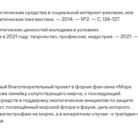
истические средства в социальной интернет-рекламе, или
итическая лингвистика. — 2014. — №2. — С. 124–127.
литических ценностей молодежи в условиях
в 2021 году: творчество, профессия, индустрия. — 2021. —
сный благотворительный проект в форме фан-зина «Море
акже линейку сопутствующего мерча, с последующей
средств в поддержку экологических инициатив по защите
кт, посвящённый морской флоре и фауне, цель которого
атастрофам на морях, а в конкретном случае - к трагедии 
а.