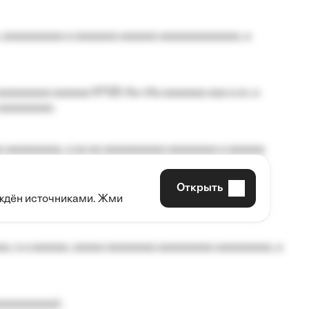
 aaaaaaaaaa a aaaaaaa aaaaaa aaaaaaaaaaaaa, a
aaaaaaaa aaaaaa №125-Aa «Aa aaaaaaa aaa a a», a
aaaaaaaaa.
 aaaaaaaaa, a aa aa aaaaaaaaaa aaaaaaaa a aaaaaa
Открыть
рждён источниками. Жми
aaaaa aaa, a aaaaaaaaaa, aaaaaa aaaaaa a aaaaaa.
, a a aaaaaa, aaaaa aaaaaaaa aaaaaaaaa aaaaaaaaa, a
aaaaaaaaa);