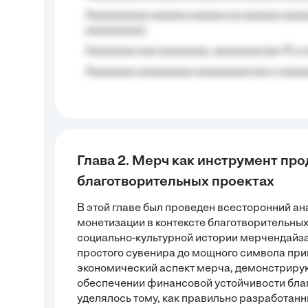
Aaaaaaaaaa aaaaaa aaaaaa aa aaaaaa aaaa
aaaaaaaaa);
Aaaaaaaa aaa aaaaaaaa, aaaaaaaa (aa 10 a 
Aaaaaaaa aaaaaaaaa aaaaaaaaa (aa a aaaaaa
Глава 2. Мерч как инструмент пр
благотворительных проектах
В этой главе был проведен всесторонний а
монетизации в контексте благотворительных
социально-культурной истории мерчендайза
простого сувенира до мощного символа пр
экономический аспект мерча, демонстрирую
обеспечении финансовой устойчивости бла
уделялось тому, как правильно разработанн