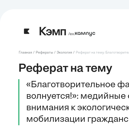
/ех.
Главная
Рефераты
Экология
Реферат на тему: Благотворите
Реферат на тему
«Благотворительное ф
волнуется!»: медийные
внимания к экологичес
мобилизации гражданс