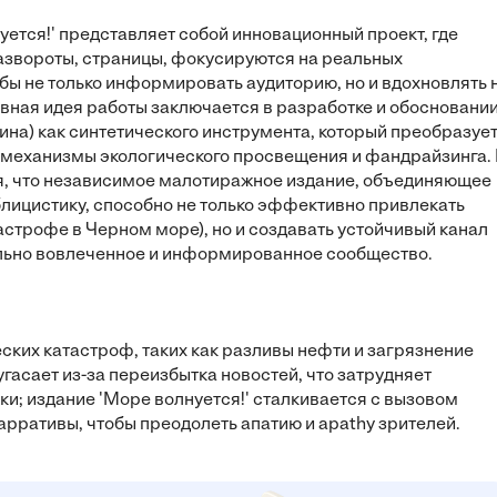
ется!' представляет собой инновационный проект, где
азвороты, страницы, фокусируются на реальных
обы не только информировать аудиторию, но и вдохновлять 
овная идея работы заключается в разработке и обосновани
ина) как синтетического инструмента, который преобразуе
е механизмы экологического просвещения и фандрайзинга.
я, что независимое малотиражное издание, объединяющее
лицистику, способно не только эффективно привлекать
строфе в Черном море), но и создавать устойчивый канал
льно вовлеченное и информированное сообщество.
ских катастроф, таких как разливы нефти и загрязнение
гасает из-за переизбытка новостей, что затрудняет
; издание 'Море волнуется!' сталкивается с вызовом
рративы, чтобы преодолеть апатию и apathy зрителей.