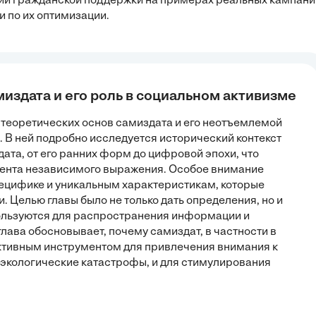
ции гражданской поддержки на примерах реальных кампани
 по их оптимизации.
миздата и его роль в социальном активизме
 теоретических основ самиздата и его неотъемлемой
 В ней подробно исследуется исторический контекст
та, от его ранних форм до цифровой эпохи, что
мента независимого выражения. Особое внимание
специфике и уникальным характеристикам, которые
Целью главы было не только дать определения, но и
ользуются для распространения информации и
лава обосновывает, почему самиздат, в частности в
тивным инструментом для привлечения внимания к
экологические катастрофы, и для стимулирования