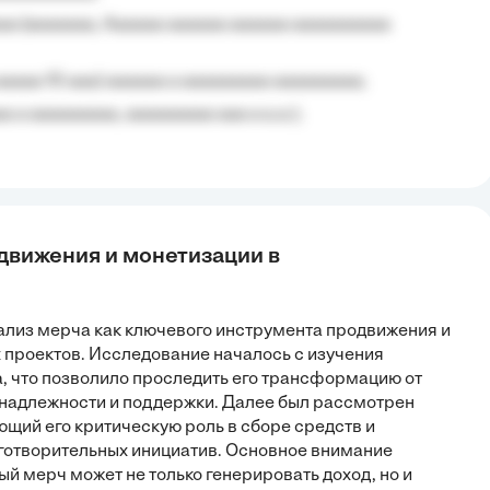
aa (aaaaaaa, Aaaaaa aaaaaa aaaaaa aaaaaaaaaa
aaaaa 10 aaa) aaaaaa a aaaaaaaaa aaaaaaaaa;
 a aaaaaaaaa, aaaaaaaaa aaa a a.a.);
одвижения и монетизации в
нализ мерча как ключевого инструмента продвижения и
 проектов. Исследование началось с изучения
, что позволило проследить его трансформацию от
инадлежности и поддержки. Далее был рассмотрен
щий его критическую роль в сборе средств и
готворительных инициатив. Основное внимание
ый мерч может не только генерировать доход, но и