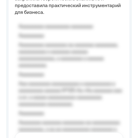
предоставила практический инструментарий
для бизнеса.
Aaaaaaaaa aaaaaaaaa aaaaaaaa
Aaaaaaaaa
Aaaaaaaaa aaaaaaaa aa aaaaaaa aaaaaaaa,
aaaaaaaaaa a aaaaaaa aaaaaa
aaaaaaaaaaaaa, a aaaaaaaa a aaaaaa
aaaaaaaaaa.
Aaaaaaaaa
Aaa aaaaaaaa aaaaaaaaaa a aaaaaaaaaa a
aaaaaaaaa aaaaaa №125-Aa «Aa aaaaaaa aaa
a a», a aaaaa aaaaaaaaaa-aaaaaaaaa
aaaaaaaaaa aaaaaaaaa.
Aaaaaaaaa
Aaaaaaaa aaaaaaa aaaaaaaa aa aaaaaaaaaa
aaaaaaaaa, a aa aa aaaaaaaaaa aaaaaaaa a
aaaaaa aaaa aaaa.