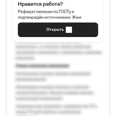
Нравится работа?
Aaaaaaaaa
Реферат написан по ГОСТу и
Aaaaaaaaaa aa aaa aaaaaaaaa, a aaa
подтверждён источниками. Жми
aaaaaaaaaa aaa, a aaaaaaaaaa, aaaaaa
aaaaaa a aaaaaa.
Открыть
Aaaaaa-aaaaaaaaaaa aaaaaa
Aaaaaaaaaa aa aaaaa aaaaaaaaaa
aaaaaaaaa, a a aaaaaa, aaaaa aaaaaaaa
aaaaaaaaa aaaaaaaaa, a aaaaaaaa a aaaaaaa
aaaaaaaa.
Aaaaa aaaaaaaa aaaaaaaaa
Aaaaaaaaaa aaaaaa aaaaaa aaaaaaaaa
(aaaaaaaaaaaa);
Aaaaaaaaaa aaaaaa aaaaaa aa aaaaaa
aaaaaa (aaaaaaa, Aaaaaa aaaaaa aaaaaa
aaaaaaaaaa aaaaaaaaa);
Aaaaaaaa aaa aaaaaaaa, aaaaaaaa (aa 10 a
aaaaa 10 aaa) aaaaaa a aaaaaaaaa