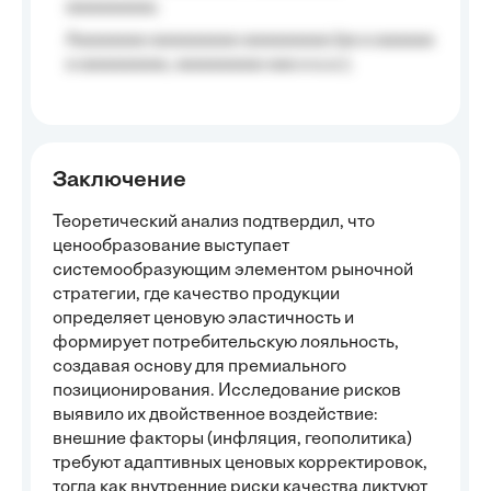
aaaaaaaaa;
Aaaaaaaa aaaaaaaaa aaaaaaaaa (aa a aaaaaa
a aaaaaaaaa, aaaaaaaaa aaa a a.a.);
Заключение
Теоретический анализ подтвердил, что
ценообразование выступает
системообразующим элементом рыночной
стратегии, где качество продукции
определяет ценовую эластичность и
формирует потребительскую лояльность,
создавая основу для премиального
позиционирования. Исследование рисков
выявило их двойственное воздействие:
внешние факторы (инфляция, геополитика)
требуют адаптивных ценовых корректировок,
тогда как внутренние риски качества диктуют