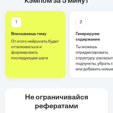
Кэмпом за 5 минут
1
2
Вписываешь тему
Генерируем
содержание
От этого нейросеть будет
отталкиваться и
Ты можешь
формировать
отредактировать
последующие шаги
структуру: раскрыт
подпункты, убрать 
или добавить новы
Не ограничивайся
рефератами