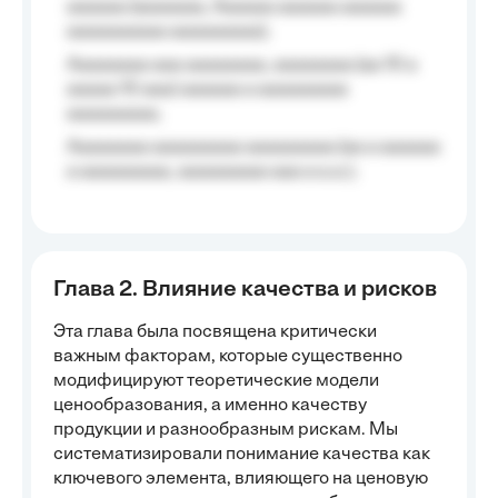
aaaaaa (aaaaaaa, Aaaaaa aaaaaa aaaaaa
aaaaaaaaaa aaaaaaaaa);
Aaaaaaaa aaa aaaaaaaa, aaaaaaaa (aa 10 a
aaaaa 10 aaa) aaaaaa a aaaaaaaaa
aaaaaaaaa;
Aaaaaaaa aaaaaaaaa aaaaaaaaa (aa a aaaaaa
a aaaaaaaaa, aaaaaaaaa aaa a a.a.);
Глава 2. Влияние качества и рисков
Эта глава была посвящена критически
важным факторам, которые существенно
модифицируют теоретические модели
ценообразования, а именно качеству
продукции и разнообразным рискам. Мы
систематизировали понимание качества как
ключевого элемента, влияющего на ценовую