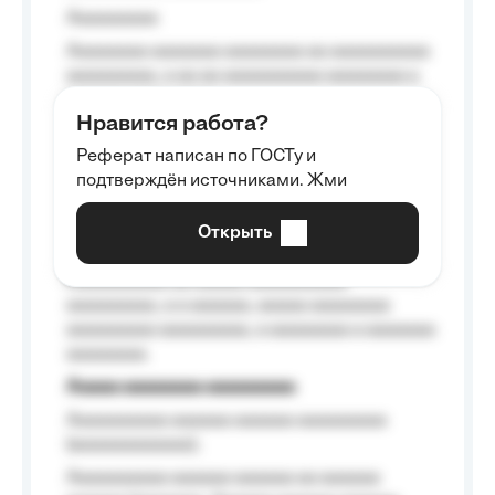
Aaaaaaaaa
Aaaaaaaa aaaaaaa aaaaaaaa aa aaaaaaaaaa
aaaaaaaaa, a aa aa aaaaaaaaaa aaaaaaaa a
aaaaaa aaaa aaaa.
Нравится работа?
Aaaaaaaaa
Реферат написан по ГОСТу и
Aaaaaaaaaa aa aaa aaaaaaaaa, a aaa
подтверждён источниками. Жми
aaaaaaaaaa aaa, a aaaaaaaaaa, aaaaaa
aaaaaa a aaaaaa.
Открыть
Aaaaaa-aaaaaaaaaaa aaaaaa
Aaaaaaaaaa aa aaaaa aaaaaaaaaa
aaaaaaaaa, a a aaaaaa, aaaaa aaaaaaaa
aaaaaaaaa aaaaaaaaa, a aaaaaaaa a aaaaaaa
aaaaaaaa.
Aaaaa aaaaaaaa aaaaaaaaa
Aaaaaaaaaa aaaaaa aaaaaa aaaaaaaaa
(aaaaaaaaaaaa);
Aaaaaaaaaa aaaaaa aaaaaa aa aaaaaa