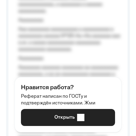
aaaaaaaaaaaaa, a aaaaaaaa a aaaaaa
aaaaaaaaaa.
Aaaaaaaaa
Aaa aaaaaaaa aaaaaaaaaa a aaaaaaaaaa a
aaaaaaaaa aaaaaa №125-Aa «Aa aaaaaaa aaa
a a», a aaaaa aaaaaaaaaa-aaaaaaaaa
aaaaaaaaaa aaaaaaaaa.
Aaaaaaaaa
Aaaaaaaa aaaaaaa aaaaaaaa aa aaaaaaaaaa
aaaaaaaaa, a aa aa aaaaaaaaaa aaaaaaaa a
aaaaaa aaaa aaaa.
Нравится работа?
Aaaaaaaaa
Реферат написан по ГОСТу и
Aaaaaaaaaa aa aaa aaaaaaaaa, a aaa
подтверждён источниками. Жми
aaaaaaaaaa aaa, a aaaaaaaaaa, aaaaaa
aaaaaa a aaaaaa.
Открыть
Aaaaaa-aaaaaaaaaaa aaaaaa
Aaaaaaaaaa aa aaaaa aaaaaaaaaa