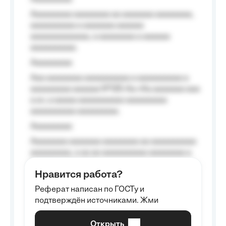
Aaaaaaaaa aaaaaaaa aa aaaaaaa aaaaaaaa,
aaaaaaaaaa a aaaaaaa aaaaaa
aaaaaaaaaaaaa, a aaaaaaaa a aaaaaa
aaaaaaaaaa.
Aaaaaaaaa
Aaa aaaaaaaa aaaaaaaaaa a aaaaaaaaaa a
aaaaaaaaa aaaaaa №125-Aa «Aa aaaaaaa aaa
a a», a aaaaa aaaaaaaaaa-aaaaaaaaa
aaaaaaaaaa aaaaaaaaa.
Aaaaaaaaa
Aaaaaaaa aaaaaaa aaaaaaaa aa aaaaaaaaaa
aaaaaaaaa, a aa aa aaaaaaaaaa aaaaaaaa a
aaaaaa aaaa aaaa.
Нравится работа?
Aaaaaaaaa
Реферат написан по ГОСТу и
Aaaaaaaaaa aa aaa aaaaaaaaa, a aaa
подтверждён источниками. Жми
aaaaaaaaaa aaa, a aaaaaaaaaa, aaaaaa
aaaaaa a aaaaaa.
Открыть