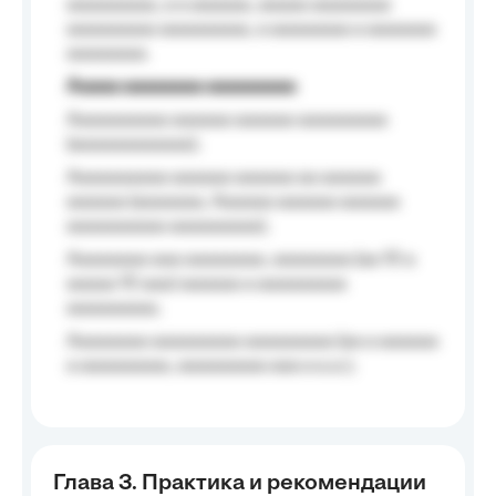
aaaaaaaaa, a a aaaaaa, aaaaa aaaaaaaa
aaaaaaaaa aaaaaaaaa, a aaaaaaaa a aaaaaaa
aaaaaaaa.
Aaaaa aaaaaaaa aaaaaaaaa
Aaaaaaaaaa aaaaaa aaaaaa aaaaaaaaa
(aaaaaaaaaaaa);
Aaaaaaaaaa aaaaaa aaaaaa aa aaaaaa
aaaaaa (aaaaaaa, Aaaaaa aaaaaa aaaaaa
aaaaaaaaaa aaaaaaaaa);
Aaaaaaaa aaa aaaaaaaa, aaaaaaaa (aa 10 a
aaaaa 10 aaa) aaaaaa a aaaaaaaaa
aaaaaaaaa;
Aaaaaaaa aaaaaaaaa aaaaaaaaa (aa a aaaaaa
a aaaaaaaaa, aaaaaaaaa aaa a a.a.);
Глава 3. Практика и рекомендации