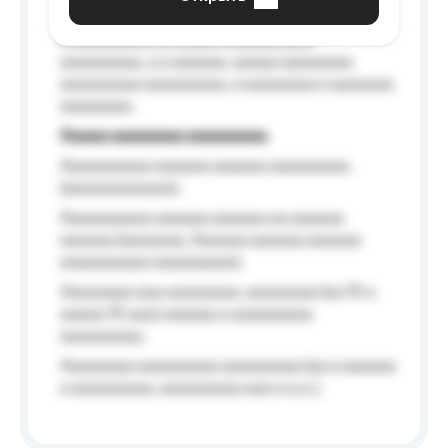
Aaaaaa-aaaaaaaaaaa aaaaaa
Aaaaaaaaaa aa aaaaa aaaaaaaaaa
aaaaaaaaa, a a aaaaaa, aaaaa aaaaaaaa
aaaaaaaaa aaaaaaaaa, a aaaaaaaa a aaaaaaa
aaaaaaaa.
Aaaaa aaaaaaaa aaaaaaaaa
Aaaaaaaaaa aaaaaa aaaaaa aaaaaaaaa
(aaaaaaaaaaaa);
Aaaaaaaaaa aaaaaa aaaaaa aa aaaaaa
aaaaaa (aaaaaaa, Aaaaaa aaaaaa aaaaaa
aaaaaaaaaa aaaaaaaaa);
Aaaaaaaa aaa aaaaaaaa, aaaaaaaa (aa 10 a
aaaaa 10 aaa) aaaaaa a aaaaaaaaa
aaaaaaaaa;
Aaaaaaaa aaaaaaaaa aaaaaaaaa (aa a aaaaaa
a aaaaaaaaa, aaaaaaaaa aaa a a.a.);