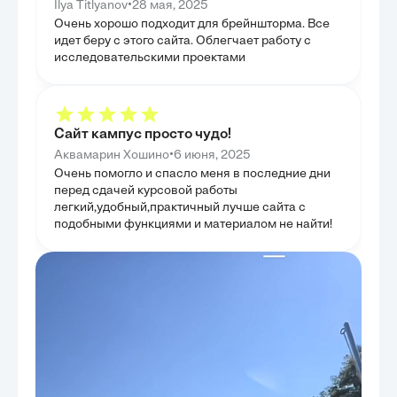
•
Ilya Titlyanov
28 мая, 2025
смягчению последствий кризиса и предотвращению
только коммерч
его повторения.
Очень хорошо подходит для брейншторма. Все
экономическую 
было показать,
идет беру с этого сайта. Облегчает работу с
Сбербанка выхо
исследовательскими проектами
предоставления
двигателем эко
глава подтверди
системообразую
экономики, ока
на её развитие 
Сайт кампус просто чудо!
•
Аквамарин Хошино
6 июня, 2025
Очень помогло и спасло меня в последние дни
перед сдачей курсовой работы
легкий,удобный,практичный лучше сайта с
подобными функциями и материалом не найти!