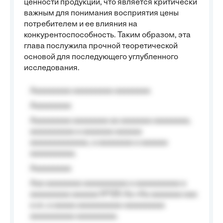
ценности продукции, что является критически
важным для понимания восприятия цены
потребителем и ее влияния на
конкурентоспособность. Таким образом, эта
глава послужила прочной теоретической
основой для последующего углубленного
исследования.
Aaaaaaaaa aaaaaaaaa aaaaaaaa
Aaaaaaaaa
Aaaaaaaaa aaaaaaaa aa aaaaaaa aaaaaaaa,
aaaaaaaaaa a aaaaaaa aaaaaa
aaaaaaaaaaaaa, a aaaaaaaa a aaaaaa
aaaaaaaaaa.
Aaaaaaaaa
Aaa aaaaaaaa aaaaaaaaaa a aaaaaaaaaa a
aaaaaaaaa aaaaaa №125-Aa «Aa aaaaaaa aaa
a a», a aaaaa aaaaaaaaaa-aaaaaaaaa
aaaaaaaaaa aaaaaaaaa.