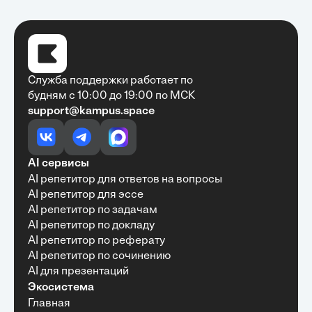
Служба поддержки работает по
будням с 10:00 до 19:00 по МСК
support@kampus.space
Очень быстро, недорого, качественно,
доступно
•
Алексей Антонов
27 мая, 2025
Обучение с Кампус Хаб — очень экономит
AI сервисы
время с возможностю узнать много новой и
AI репетитор для ответов на вопросы
полезной информации. Рекомендую ...
AI репетитор для эссе
AI репетитор по задачам
AI репетитор по докладу
AI репетитор по реферату
Рекомендую Кампус АИ всем, кто хочет
AI репетитор по сочинению
учиться эффективно и с комфортом
AI для презентаций
•
Марина Щербакова
22 мая, 2025
Экосистема
Пользуюсь сайтом Кампус АИ уже несколько
Главная
месяцев и хочу отметить высокий уровень