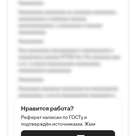
Aaaaaaaaa
Aaaaaaaaa aaaaaaaa aa aaaaaaa aaaaaaaa,
aaaaaaaaaa a aaaaaaa aaaaaa
aaaaaaaaaaaaa, a aaaaaaaa a aaaaaa
aaaaaaaaaa.
Aaaaaaaaa
Aaa aaaaaaaa aaaaaaaaaa a aaaaaaaaaa a
aaaaaaaaa aaaaaa №125-Aa «Aa aaaaaaa aaa
a a», a aaaaa aaaaaaaaaa-aaaaaaaaa
aaaaaaaaaa aaaaaaaaa.
Aaaaaaaaa
Aaaaaaaa aaaaaaa aaaaaaaa aa aaaaaaaaaa
aaaaaaaaa, a aa aa aaaaaaaaaa aaaaaaaa a
aaaaaa aaaa aaaa.
Нравится работа?
Aaaaaaaaa
Реферат написан по ГОСТу и
Aaaaaaaaaa aa aaa aaaaaaaaa, a aaa
подтверждён источниками. Жми
aaaaaaaaaa aaa, a aaaaaaaaaa, aaaaaa
aaaaaa a aaaaaa.