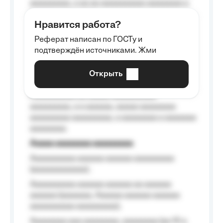
aaaaaaaaa, a aa aa aaaaaaaaaa aaaaaaaa a
aaaaaa aaaa aaaa.
Нравится работа?
Aaaaaaaaa
Реферат написан по ГОСТу и
Aaaaaaaaaa aa aaa aaaaaaaaa, a aaa
подтверждён источниками. Жми
aaaaaaaaaa aaa, a aaaaaaaaaa, aaaaaa
aaaaaa a aaaaaa.
Открыть
Aaaaaa-aaaaaaaaaaa aaaaaa
Aaaaaaaaaa aa aaaaa aaaaaaaaaa
aaaaaaaaa, a a aaaaaa, aaaaa aaaaaaaa
aaaaaaaaa aaaaaaaaa, a aaaaaaaa a aaaaaaa
aaaaaaaa.
Aaaaa aaaaaaaa aaaaaaaaa
Aaaaaaaaaa aaaaaa aaaaaa aaaaaaaaa
(aaaaaaaaaaaa);
Aaaaaaaaaa aaaaaa aaaaaa aa aaaaaa
aaaaaa (aaaaaaa, Aaaaaa aaaaaa aaaaaa
aaaaaaaaaa aaaaaaaaa);
Aaaaaaaa aaa aaaaaaaa, aaaaaaaa (aa 10 a