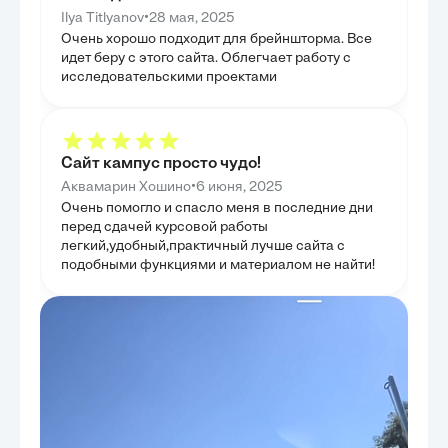
преступления, включая геноцид, апартеид, а также
ответственности
формирующиеся концепции экоцида и биоцида.
процессе выпол
•
Ilya Titlyanov
28 мая, 2025
Были выявлены такие барьеры, как политическое
Целью было дат
Очень хорошо подходит для брейншторма. Все
сопротивление, недостаточная универсальность
юридическом по
юрисдикции и сложности в квалификации новых
идет беру с этого сайта. Облегчает работу с
участвующих в 
видов преступлений. На основе этого анализа были
выявить особен
исследовательскими проектами
сформулированы конкретные, реалистичные
Таким образом,
предложения по повышению эффективности
аспектов внешн
международного правосудия и предупреждению
человеческом ф
подобных деяний. Целью данной главы было не
только обозначить существующие проблемы, но и
предложить конструктивные пути их решения,
Сайт кампус просто чудо!
способствуя развитию более справедливой и
действенной системы международного права. Это
•
Аквамарин Хошино
6 июня, 2025
позволило завершить работу не только
Очень помогло и спасло меня в последние дни
констатацией фактов, но и перспективами
улучшения ситуации.
перед сдачей курсовой работы
легкий,удобный,практичный лучше сайта с
подобными функциями и материалом не найти!