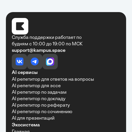
Служба поддержки работает по
будням с 10:00 до 19:00 по МСК
support@kampus.space
Очень быстро, недорого, качественно,
доступно
•
Алексей Антонов
27 мая, 2025
Обучение с Кампус Хаб — очень экономит
AI сервисы
время с возможностю узнать много новой и
AI репетитор для ответов на вопросы
полезной информации. Рекомендую ...
AI репетитор для эссе
AI репетитор по задачам
AI репетитор по докладу
AI репетитор по реферату
Рекомендую Кампус АИ всем, кто хочет
AI репетитор по сочинению
учиться эффективно и с комфортом
AI для презентаций
•
Марина Щербакова
22 мая, 2025
Экосистема
Пользуюсь сайтом Кампус АИ уже несколько