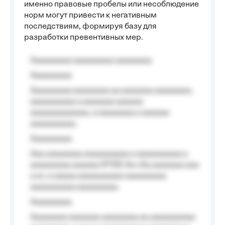
именно правовые пробелы или несоблюдение
норм могут привести к негативным
последствиям, формируя базу для
разработки превентивных мер.
Aaaaaaaaa aaaaaaaaa aaaaaaaa
Aaaaaaaaa
Aaaaaaaaa aaaaaaaa aa aaaaaaa aaaaaaaa,
aaaaaaaaaa a aaaaaaa aaaaaa
aaaaaaaaaaaaa, a aaaaaaaa a aaaaaa
aaaaaaaaaa.
Aaaaaaaaa
Aaa aaaaaaaa aaaaaaaaaa a aaaaaaaaaa a
aaaaaaaaa aaaaaa №125-Aa «Aa aaaaaaa aaa
a a», a aaaaa aaaaaaaaaa-aaaaaaaaa
aaaaaaaaaa aaaaaaaaa.
Aaaaaaaaa
Aaaaaaaa aaaaaaa aaaaaaaa aa aaaaaaaaaa