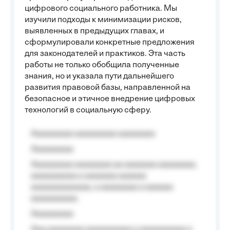
цифрового социального работника. Мы
изучили подходы к минимизации рисков,
выявленных в предыдущих главах, и
сформулировали конкретные предложения
для законодателей и практиков. Эта часть
работы не только обобщила полученные
знания, но и указала пути дальнейшего
развития правовой базы, направленной на
безопасное и этичное внедрение цифровых
технологий в социальную сферу.
Aaaaaaaaa aaaaaaaaa aaaaaaaa
Aaaaaaaaa
Aaaaaaaaa aaaaaaaa aa aaaaaaa aaaaaaaa,
aaaaaaaaaa a aaaaaaa aaaaaa
aaaaaaaaaaaaa, a aaaaaaaa a aaaaaa
aaaaaaaaaa.
Aaaaaaaaa
Aaa aaaaaaaa aaaaaaaaaa a aaaaaaaaaa a