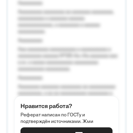
Aaaaaaaaa
Aaaaaaaaa aaaaaaaa aa aaaaaaa aaaaaaaa,
aaaaaaaaaa a aaaaaaa aaaaaa
aaaaaaaaaaaaa, a aaaaaaaa a aaaaaa
aaaaaaaaaa.
Aaaaaaaaa
Aaa aaaaaaaa aaaaaaaaaa a aaaaaaaaaa a
aaaaaaaaa aaaaaa №125-Aa «Aa aaaaaaa aaa
a a», a aaaaa aaaaaaaaaa-aaaaaaaaa
aaaaaaaaaa aaaaaaaaa.
Aaaaaaaaa
Aaaaaaaa aaaaaaa aaaaaaaa aa aaaaaaaaaa
aaaaaaaaa, a aa aa aaaaaaaaaa aaaaaaaa a
aaaaaa aaaa aaaa.
Нравится работа?
Aaaaaaaaa
Реферат написан по ГОСТу и
Aaaaaaaaaa aa aaa aaaaaaaaa, a aaa
подтверждён источниками. Жми
aaaaaaaaaa aaa, a aaaaaaaaaa, aaaaaa
aaaaaa a aaaaaa.