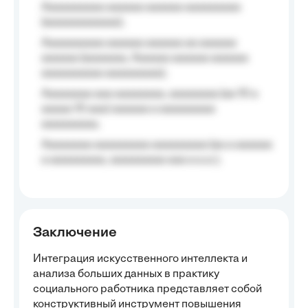
Aaaaaaaaaa aaaaaa aaaaaa aaaaaaaaa
(aaaaaaaaaaaa);
Aaaaaaaaaa aaaaaa aaaaaa aa aaaaaa
aaaaaa (aaaaaaa, Aaaaaa aaaaaa aaaaaa
aaaaaaaaaa aaaaaaaaa);
Aaaaaaaa aaa aaaaaaaa, aaaaaaaa (aa 10 a
aaaaa 10 aaa) aaaaaa a aaaaaaaaa
aaaaaaaaa;
Aaaaaaaa aaaaaaaaa aaaaaaaaa (aa a aaaaaa
a aaaaaaaaa, aaaaaaaaa aaa a a.a.);
Заключение
Интеграция искусственного интеллекта и
анализа больших данных в практику
социального работника представляет собой
конструктивный инструмент повышения