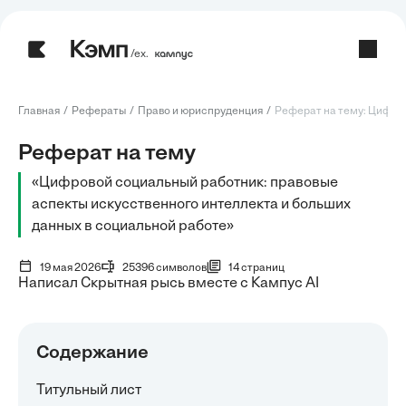
/ех.
Главная
Рефераты
Право и юриспруденция
Реферат на тему: Цифров
Реферат на тему
«Цифровой социальный работник: правовые
аспекты искусственного интеллекта и больших
данных в социальной работе»
19 мая 2026
25396 символов
14 страниц
Написал Скрытная рысь вместе с Кампус AI
Содержание
Титульный лист