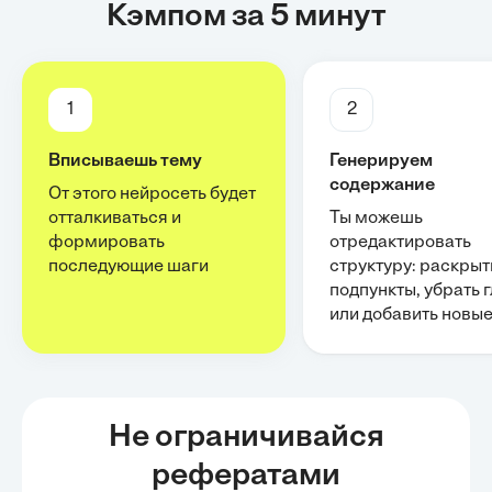
Кэмпом за 5 минут
1
2
Вписываешь тему
Генерируем
содержание
От этого нейросеть будет
отталкиваться и
Ты можешь
формировать
отредактировать
последующие шаги
структуру: раскрыт
подпункты, убрать 
или добавить новы
Не ограничивайся
рефератами