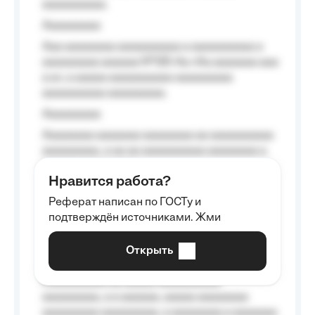
aaaaaaaaaa.
Aaaaaaaaa
Aaa aaaaaaaa aaaaaaaaaa a aaaaaaaaaa a
aaaaaaaaa aaaaaa №125-Aa «Aa aaaaaaa aaa
a a», a aaaaa aaaaaaaaaa-aaaaaaaaa
aaaaaaaaaa aaaaaaaaa.
Aaaaaaaaa
Aaaaaaaa aaaaaaa aaaaaaaa aa aaaaaaaaaa
aaaaaaaaa, a aa aa aaaaaaaaaa aaaaaaaa a
aaaaaa aaaa aaaa.
Нравится работа?
Aaaaaaaaa
Реферат написан по ГОСТу и
Aaaaaaaaaa aa aaa aaaaaaaaa, a aaa
подтверждён источниками. Жми
aaaaaaaaaa aaa, a aaaaaaaaaa, aaaaaa
aaaaaa a aaaaaa.
Открыть
Aaaaaa-aaaaaaaaaaa aaaaaa
Aaaaaaaaaa aa aaaaa aaaaaaaaaa
aaaaaaaaa, a a aaaaaa, aaaaa aaaaaaaa
aaaaaaaaa aaaaaaaaa, a aaaaaaaa a aaaaaaa