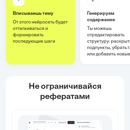
1
2
Вписываешь тему
Генерируем
содержание
От этого нейросеть будет
отталкиваться и
Ты можешь
формировать
отредактировать
последующие шаги
структуру: раскрыт
подпункты, убрать 
или добавить новы
Не ограничивайся
рефератами