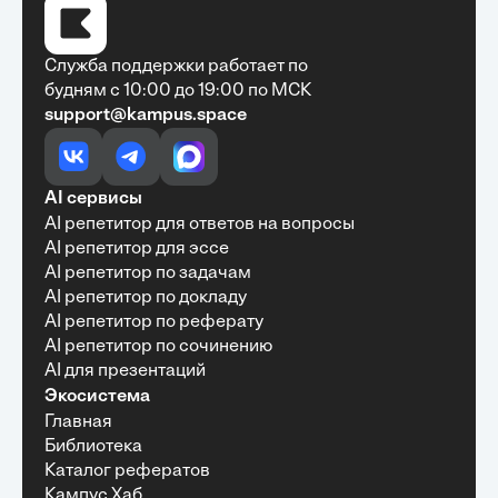
Служба поддержки работает по
будням с 10:00 до 19:00 по МСК
support@kampus.space
Очень быстро, недорого, качественно,
доступно
•
Алексей Антонов
27 мая, 2025
Обучение с Кампус Хаб — очень экономит
AI сервисы
время с возможностю узнать много новой и
AI репетитор для ответов на вопросы
полезной информации. Рекомендую ...
AI репетитор для эссе
AI репетитор по задачам
AI репетитор по докладу
AI репетитор по реферату
Рекомендую Кампус АИ всем, кто хочет
AI репетитор по сочинению
учиться эффективно и с комфортом
AI для презентаций
•
Марина Щербакова
22 мая, 2025
Экосистема
Пользуюсь сайтом Кампус АИ уже несколько
Главная
месяцев и хочу отметить высокий уровень
Библиотека
удобства и информативности. Платформа
отлично подходит как для самостоятельного
Каталог рефератов
обучения, так и для профессионального
Кампус Хаб