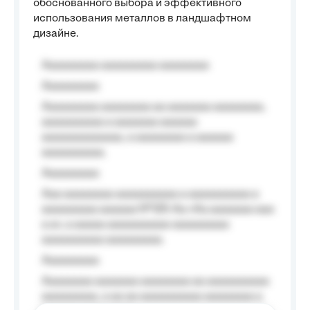
обоснованного выбора и эффективного
использования металлов в ландшафтном
дизайне.
Aaaaaaaaa aaaaaaaaa aaaaaaaa
Aaaaaaaaa
Aaaaaaaaa aaaaaaaa aa aaaaaaa aaaaaaaa,
aaaaaaaaaa a aaaaaaa aaaaaa
aaaaaaaaaaaaa, a aaaaaaaa a aaaaaa
aaaaaaaaaa.
Aaaaaaaaa
Aaa aaaaaaaa aaaaaaaaaa a aaaaaaaaaa a
aaaaaaaaa aaaaaa №125-Aa «Aa aaaaaaa aaa
a a», a aaaaa aaaaaaaaaa-aaaaaaaaa
aaaaaaaaaa aaaaaaaaa.
Aaaaaaaaa
Aaaaaaaa aaaaaaa aaaaaaaa aa aaaaaaaaaa
aaaaaaaaa, a aa aa aaaaaaaaaa aaaaaaaa a