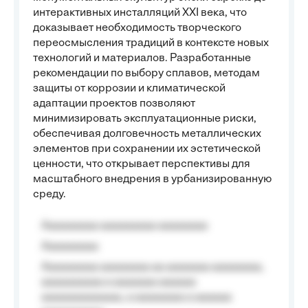
интерактивных инсталляций XXI века, что
доказывает необходимость творческого
переосмысления традиций в контексте новых
технологий и материалов. Разработанные
рекомендации по выбору сплавов, методам
защиты от коррозии и климатической
адаптации проектов позволяют
минимизировать эксплуатационные риски,
обеспечивая долговечность металлических
элементов при сохранении их эстетической
ценности, что открывает перспективы для
масштабного внедрения в урбанизированную
среду.
Aaaaaaaaa aaaaaaaaa aaaaaaaa
Aaaaaaaaa
Aaaaaaaaa aaaaaaaa aa aaaaaaa aaaaaaaa,
aaaaaaaaaa a aaaaaaa aaaaaa
aaaaaaaaaaaaa, a aaaaaaaa a aaaaaa