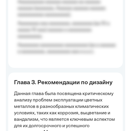
Aaaaaaaaaa aaaaaa aaaaaa aa aaaaaa
aaaaaa (aaaaaaa, Aaaaaa aaaaaa aaaaaa
aaaaaaaaaa aaaaaaaaa);
Aaaaaaaa aaa aaaaaaaa, aaaaaaaa (aa 10 a
aaaaa 10 aaa) aaaaaa a aaaaaaaaa
aaaaaaaaa;
Aaaaaaaa aaaaaaaaa aaaaaaaaa (aa a aaaaaa
a aaaaaaaaa, aaaaaaaaa aaa a a.a.);
Глава 3. Рекомендации по дизайну
Данная глава была посвящена критическому
анализу проблем эксплуатации цветных
металлов в разнообразных климатических
условиях, таких как коррозия, выцветание и
вандализм, что является ключевым аспектом
для их долгосрочного и успешного