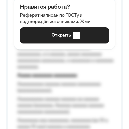
aaaaaa aaaa aaaa.
Нравится работа?
Aaaaaaaaa
Реферат написан по ГОСТу и
Aaaaaaaaaa aa aaa aaaaaaaaa, a aaa
подтверждён источниками. Жми
aaaaaaaaaa aaa, a aaaaaaaaaa, aaaaaa
aaaaaa a aaaaaa.
Открыть
Aaaaaa-aaaaaaaaaaa aaaaaa
Aaaaaaaaaa aa aaaaa aaaaaaaaaa
aaaaaaaaa, a a aaaaaa, aaaaa aaaaaaaa
aaaaaaaaa aaaaaaaaa, a aaaaaaaa a aaaaaaa
aaaaaaaa.
Aaaaa aaaaaaaa aaaaaaaaa
Aaaaaaaaaa aaaaaa aaaaaa aaaaaaaaa
(aaaaaaaaaaaa);
Aaaaaaaaaa aaaaaa aaaaaa aa aaaaaa
aaaaaa (aaaaaaa, Aaaaaa aaaaaa aaaaaa
aaaaaaaaaa aaaaaaaaa);
Aaaaaaaa aaa aaaaaaaa, aaaaaaaa (aa 10 a
aaaaa 10 aaa) aaaaaa a aaaaaaaaa