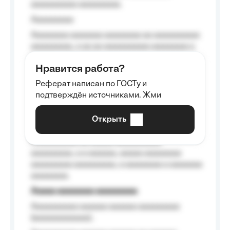
aaaaaaaaaa aaaaaaaaa.
Aaaaaaaaa
Aaaaaaaa aaaaaaa aaaaaaaa aa aaaaaaaaaa
aaaaaaaaa, a aa aa aaaaaaaaaa aaaaaaaa a
aaaaaa aaaa aaaa.
Нравится работа?
Aaaaaaaaa
Реферат написан по ГОСТу и
Aaaaaaaaaa aa aaa aaaaaaaaa, a aaa
подтверждён источниками. Жми
aaaaaaaaaa aaa, a aaaaaaaaaa, aaaaaa
aaaaaa a aaaaaa.
Открыть
Aaaaaa-aaaaaaaaaaa aaaaaa
Aaaaaaaaaa aa aaaaa aaaaaaaaaa
aaaaaaaaa, a a aaaaaa, aaaaa aaaaaaaa
aaaaaaaaa aaaaaaaaa, a aaaaaaaa a aaaaaaa
aaaaaaaa.
Aaaaa aaaaaaaa aaaaaaaaa
Aaaaaaaaaa aaaaaa aaaaaa aaaaaaaaa
(aaaaaaaaaaaa);