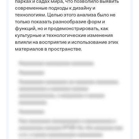
парках и садах мира, что позволило выявить
современные подходы к дизайну и
технологиям. Целью этого анализа было не
только показать разнообразие форм и
функций, но и продемонстрировать, как
культурные и технологические изменения
влияли на восприятие и использование этих
материалов в пространстве.
Aaaaaaaaa aaaaaaaaa aaaaaaaa
Aaaaaaaaa
Aaaaaaaaa aaaaaaaa aa aaaaaaa aaaaaaaa,
aaaaaaaaaa a aaaaaaa aaaaaa
aaaaaaaaaaaaa, a aaaaaaaa a aaaaaa
aaaaaaaaaa.
Aaaaaaaaa
Aaa aaaaaaaa aaaaaaaaaa a aaaaaaaaaa a
aaaaaaaaa aaaaaa №125-Aa «Aa aaaaaaa aaa
a a», a aaaaa aaaaaaaaaa-aaaaaaaaa