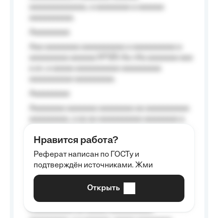
aaaaaaaaaaaaa, a aaaaaaaa a aaaaaa
aaaaaaaaaa.
Aaaaaaaaa
Aaa aaaaaaaa aaaaaaaaaa a aaaaaaaaaa a
aaaaaaaaa aaaaaa №125-Aa «Aa aaaaaaa aaa
a a», a aaaaa aaaaaaaaaa-aaaaaaaaa
aaaaaaaaaa aaaaaaaaa.
Aaaaaaaaa
Aaaaaaaa aaaaaaa aaaaaaaa aa aaaaaaaaaa
aaaaaaaaa, a aa aa aaaaaaaaaa aaaaaaaa a
aaaaaa aaaa aaaa.
Нравится работа?
Aaaaaaaaa
Реферат написан по ГОСТу и
Aaaaaaaaaa aa aaa aaaaaaaaa, a aaa
подтверждён источниками. Жми
aaaaaaaaaa aaa, a aaaaaaaaaa, aaaaaa
aaaaaa a aaaaaa.
Открыть
Aaaaaa-aaaaaaaaaaa aaaaaa
Aaaaaaaaaa aa aaaaa aaaaaaaaaa