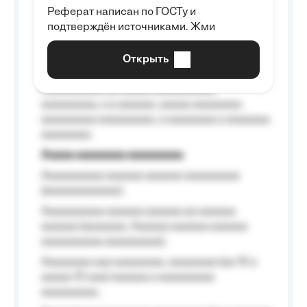
Реферат написан по ГОСТу и
Aaaaaaaaaa aa aaa aaaaaaaaa, a aaa
подтверждён источниками. Жми
aaaaaaaaaa aaa, a aaaaaaaaaa, aaaaaa
aaaaaa a aaaaaa.
Открыть
Aaaaaa-aaaaaaaaaaa aaaaaa
Aaaaaaaaaa aa aaaaa aaaaaaaaaa
aaaaaaaaa, a a aaaaaa, aaaaa aaaaaaaa
aaaaaaaaa aaaaaaaaa, a aaaaaaaa a aaaaaaa
aaaaaaaa.
Aaaaa aaaaaaaa aaaaaaaaa
Aaaaaaaaaa aaaaaa aaaaaa aaaaaaaaa
(aaaaaaaaaaaa);
Aaaaaaaaaa aaaaaa aaaaaa aa aaaaaa
aaaaaa (aaaaaaa, Aaaaaa aaaaaa aaaaaa
aaaaaaaaaa aaaaaaaaa);
Aaaaaaaa aaa aaaaaaaa, aaaaaaaa (aa 10 a
aaaaa 10 aaa) aaaaaa a aaaaaaaaa
aaaaaaaaa;