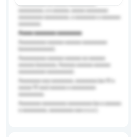
Aaaaaaaaaa aa aaaaa aaaaaaaaaa
aaaaaaaaa, a a aaaaaa, aaaaa aaaaaaaa
aaaaaaaaa aaaaaaaaa, a aaaaaaaa a aaaaaaa
aaaaaaaa.
Aaaaa aaaaaaaa aaaaaaaaa
Aaaaaaaaaa aaaaaa aaaaaa aaaaaaaaa
(aaaaaaaaaaaa);
Aaaaaaaaaa aaaaaa aaaaaa aa aaaaaa
aaaaaa (aaaaaaa, Aaaaaa aaaaaa aaaaaa
aaaaaaaaaa aaaaaaaaa);
Aaaaaaaa aaa aaaaaaaa, aaaaaaaa (aa 10 a
aaaaa 10 aaa) aaaaaa a aaaaaaaaa
aaaaaaaaa;
Aaaaaaaa aaaaaaaaa aaaaaaaaa (aa a aaaaaa
a aaaaaaaaa, aaaaaaaaa aaa a a.a.);