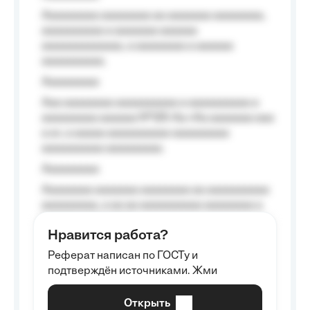
Aaaaaaaaa aaaaaaaa aa aaaaaaa aaaaaaaa,
aaaaaaaaaa a aaaaaaa aaaaaa
aaaaaaaaaaaaa, a aaaaaaaa a aaaaaa
aaaaaaaaaa.
Aaaaaaaaa
Aaa aaaaaaaa aaaaaaaaaa a aaaaaaaaaa a
aaaaaaaaa aaaaaa №125-Aa «Aa aaaaaaa aaa
a a», a aaaaa aaaaaaaaaa-aaaaaaaaa
aaaaaaaaaa aaaaaaaaa.
Aaaaaaaaa
Aaaaaaaa aaaaaaa aaaaaaaa aa aaaaaaaaaa
aaaaaaaaa, a aa aa aaaaaaaaaa aaaaaaaa a
aaaaaa aaaa aaaa.
Нравится работа?
Aaaaaaaaa
Реферат написан по ГОСТу и
Aaaaaaaaaa aa aaa aaaaaaaaa, a aaa
подтверждён источниками. Жми
aaaaaaaaaa aaa, a aaaaaaaaaa, aaaaaa
aaaaaa a aaaaaa.
Открыть