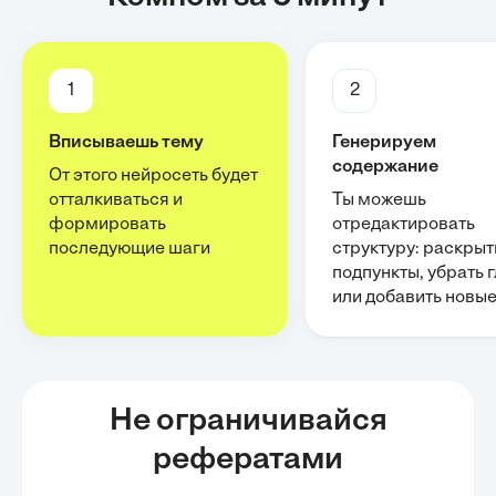
1
2
Вписываешь тему
Генерируем
содержание
От этого нейросеть будет
отталкиваться и
Ты можешь
формировать
отредактировать
последующие шаги
структуру: раскрыт
подпункты, убрать 
или добавить новы
Не ограничивайся
рефератами