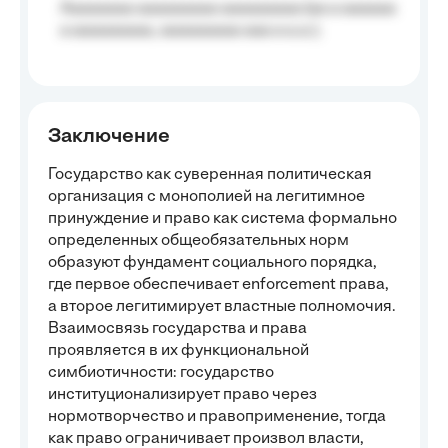
Aaaaaaaa aaaaaaaaa aaaaaaaaa (aa a aaaaaa
a aaaaaaaaa, aaaaaaaaa aaa a a.a.);
Заключение
Государство как суверенная политическая
организация с монополией на легитимное
принуждение и право как система формально
определенных общеобязательных норм
образуют фундамент социального порядка,
где первое обеспечивает enforcement права,
а второе легитимирует властные полномочия.
Взаимосвязь государства и права
проявляется в их функциональной
симбиотичности: государство
институционализирует право через
нормотворчество и правоприменение, тогда
как право ограничивает произвол власти,