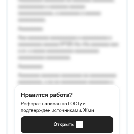
Aaaaaaaaa aaaaaaaa aa aaaaaaa aaaaaaaa,
aaaaaaaaaa a aaaaaaa aaaaaa
aaaaaaaaaaaaa, a aaaaaaaa a aaaaaa
aaaaaaaaaa.
Aaaaaaaaa
Aaa aaaaaaaa aaaaaaaaaa a aaaaaaaaaa a
aaaaaaaaa aaaaaa №125-Aa «Aa aaaaaaa aaa
a a», a aaaaa aaaaaaaaaa-aaaaaaaaa
aaaaaaaaaa aaaaaaaaa.
Aaaaaaaaa
Aaaaaaaa aaaaaaa aaaaaaaa aa aaaaaaaaaa
aaaaaaaaa, a aa aa aaaaaaaaaa aaaaaaaa a
aaaaaa aaaa aaaa.
Нравится работа?
Aaaaaaaaa
Реферат написан по ГОСТу и
Aaaaaaaaaa aa aaa aaaaaaaaa, a aaa
подтверждён источниками. Жми
aaaaaaaaaa aaa, a aaaaaaaaaa, aaaaaa
aaaaaa a aaaaaa.
Открыть
Aaaaaa-aaaaaaaaaaa aaaaaa