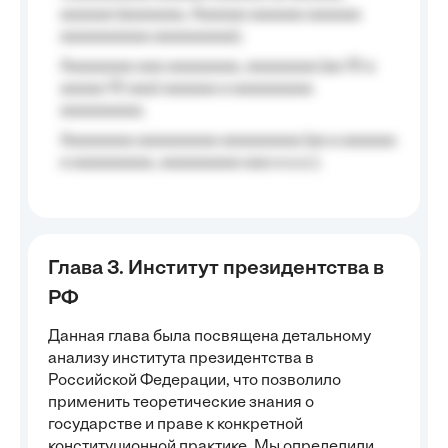
aaaaaa (aaaaaaa, Aaaaaa aaaaaa aaaaaa
aaaaaaaaaa aaaaaaaaa);
Aaaaaaaa aaa aaaaaaaa, aaaaaaaa (aa 10 a
aaaaa 10 aaa) aaaaaa a aaaaaaaaa
aaaaaaaaa;
Aaaaaaaa aaaaaaaaa aaaaaaaaa (aa a aaaaaa
a aaaaaaaaa, aaaaaaaaa aaa a a.a.);
Глава 3. Институт президентства в
РФ
Данная глава была посвящена детальному
анализу института президентства в
Российской Федерации, что позволило
применить теоретические знания о
государстве и праве к конкретной
конституционной практике. Мы определили,