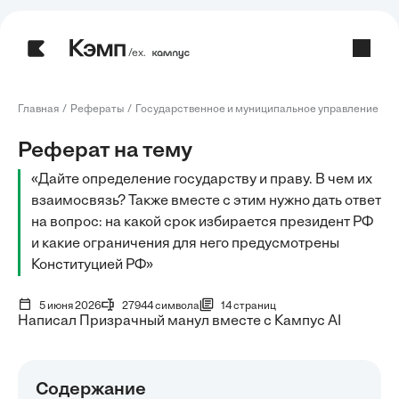
/ех.
Главная
Рефераты
Государственное и муниципальное управление
Р
Реферат на тему
«Дайте определение государству и праву. В чем их
взаимосвязь? Также вместе с этим нужно дать ответ
на вопрос: на какой срок избирается президент РФ
и какие ограничения для него предусмотрены
Конституцией РФ»
5 июня 2026
27944 символа
14 страниц
Написал Призрачный манул вместе с Кампус AI
Содержание