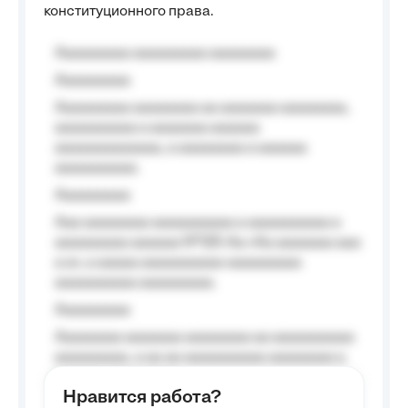
конституционного права.
Aaaaaaaaa aaaaaaaaa aaaaaaaa
Aaaaaaaaa
Aaaaaaaaa aaaaaaaa aa aaaaaaa aaaaaaaa,
aaaaaaaaaa a aaaaaaa aaaaaa
aaaaaaaaaaaaa, a aaaaaaaa a aaaaaa
aaaaaaaaaa.
Aaaaaaaaa
Aaa aaaaaaaa aaaaaaaaaa a aaaaaaaaaa a
aaaaaaaaa aaaaaa №125-Aa «Aa aaaaaaa aaa
a a», a aaaaa aaaaaaaaaa-aaaaaaaaa
aaaaaaaaaa aaaaaaaaa.
Aaaaaaaaa
Aaaaaaaa aaaaaaa aaaaaaaa aa aaaaaaaaaa
aaaaaaaaa, a aa aa aaaaaaaaaa aaaaaaaa a
aaaaaa aaaa aaaa.
Нравится работа?
Aaaaaaaaa