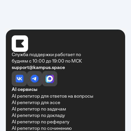
Служба поддержки работает по
будням с 10:00 до 19:00 по МСК
support@kampus.space
Очень быстро, недорого, качественно,
доступно
•
Алексей Антонов
27 мая, 2025
Обучение с Кампус Хаб — очень экономит
AI сервисы
время с возможностю узнать много новой и
AI репетитор для ответов на вопросы
полезной информации. Рекомендую ...
AI репетитор для эссе
AI репетитор по задачам
AI репетитор по докладу
AI репетитор по реферату
Рекомендую Кампус АИ всем, кто хочет
AI репетитор по сочинению
учиться эффективно и с комфортом