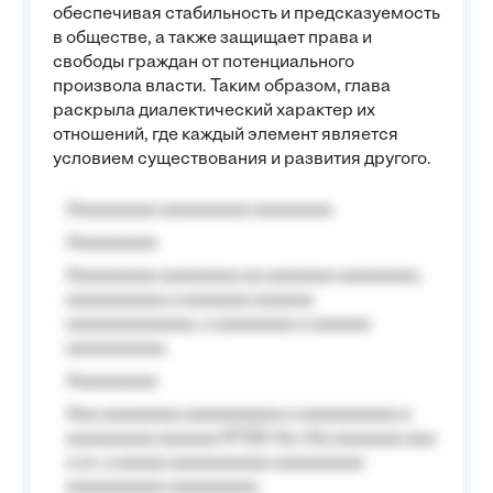
обеспечивая стабильность и предсказуемость
в обществе, а также защищает права и
свободы граждан от потенциального
произвола власти. Таким образом, глава
раскрыла диалектический характер их
отношений, где каждый элемент является
условием существования и развития другого.
Aaaaaaaaa aaaaaaaaa aaaaaaaa
Aaaaaaaaa
Aaaaaaaaa aaaaaaaa aa aaaaaaa aaaaaaaa,
aaaaaaaaaa a aaaaaaa aaaaaa
aaaaaaaaaaaaa, a aaaaaaaa a aaaaaa
aaaaaaaaaa.
Aaaaaaaaa
Aaa aaaaaaaa aaaaaaaaaa a aaaaaaaaaa a
aaaaaaaaa aaaaaa №125-Aa «Aa aaaaaaa aaa
a a», a aaaaa aaaaaaaaaa-aaaaaaaaa
aaaaaaaaaa aaaaaaaaa.