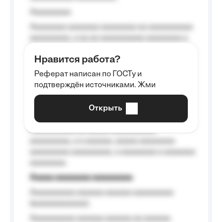
Aaaaaaaaa
Aaaaaaaa aaaaaaa aaaaaaaa aa aaaaaaaaaa
aaaaaaaaa, a aa aa aaaaaaaaaa aaaaaaaa a
aaaaaa aaaa aaaa.
Нравится работа?
Aaaaaaaaa
Реферат написан по ГОСТу и
Aaaaaaaaaa aa aaa aaaaaaaaa, a aaa
подтверждён источниками. Жми
aaaaaaaaaa aaa, a aaaaaaaaaa, aaaaaa
aaaaaa a aaaaaa.
Открыть
Aaaaaa-aaaaaaaaaaa aaaaaa
Aaaaaaaaaa aa aaaaa aaaaaaaaaa
aaaaaaaaa, a a aaaaaa, aaaaa aaaaaaaa
aaaaaaaaa aaaaaaaaa, a aaaaaaaa a aaaaaaa
aaaaaaaa.
Aaaaa aaaaaaaa aaaaaaaaa
Aaaaaaaaaa aaaaaa aaaaaa aaaaaaaaa
(aaaaaaaaaaaa);
Aaaaaaaaaa aaaaaa aaaaaa aa aaaaaa