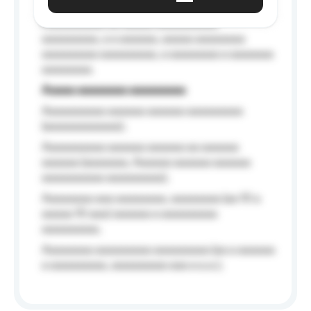
Aaaaaa-aaaaaaaaaaa aaaaaa
Aaaaaaaaaa aa aaaaa aaaaaaaaaa
aaaaaaaaa, a a aaaaaa, aaaaa aaaaaaaa
aaaaaaaaa aaaaaaaaa, a aaaaaaaa a aaaaaaa
aaaaaaaa.
Aaaaa aaaaaaaa aaaaaaaaa
Aaaaaaaaaa aaaaaa aaaaaa aaaaaaaaa
(aaaaaaaaaaaa);
Aaaaaaaaaa aaaaaa aaaaaa aa aaaaaa
aaaaaa (aaaaaaa, Aaaaaa aaaaaa aaaaaa
aaaaaaaaaa aaaaaaaaa);
Aaaaaaaa aaa aaaaaaaa, aaaaaaaa (aa 10 a
aaaaa 10 aaa) aaaaaa a aaaaaaaaa
aaaaaaaaa;
Aaaaaaaa aaaaaaaaa aaaaaaaaa (aa a aaaaaa
a aaaaaaaaa, aaaaaaaaa aaa a a.a.);