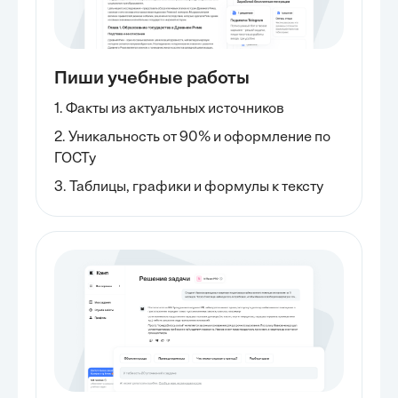
Пиши учебные работы
1. Факты из актуальных источников
2. Уникальность от 90% и оформление по
ГОСТу
3. Таблицы, графики и формулы к тексту