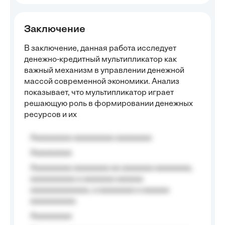
Заключение
В заключение, данная работа исследует
денежно-кредитный мультипликатор как
важный механизм в управлении денежной
массой современной экономики. Анализ
показывает, что мультипликатор играет
решающую роль в формировании денежных
ресурсов и их
Aaaaaaaaa aaaaaaaaa aaaaaaaa
Aaaaaaaaa
Aaaaaaaaa aaaaaaaa aa aaaaaaa aaaaaaaa,
aaaaaaaaaa a aaaaaaa aaaaaa
aaaaaaaaaaaaa, a aaaaaaaa a aaaaaa
aaaaaaaaaa.
Aaaaaaaaa