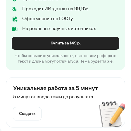
Проходит ИИ-детект на 99,9%
Оформление по ГОСТу
На реальных научных источниках
Купить за 149 р.
Чтобы повысить уникальность, в итоговом реферате
текст и длина могут отличаться. Тема будет та же.
Уникальная работа за 5 минут
5 минут от ввода темы до результата
Создать