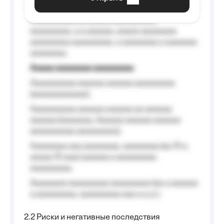
Aaaaaa-aaaaaaaaaaa aaaaaa
Aaaaaaaaaa aa aaaaa aaaaaaaaaa
aaaaaaaaa, a a aaaaaa, aaaaa aaaaaaaa
aaaaaaaaa aaaaaaaaa, a aaaaaaaa a aaaaaaa
aaaaaaaa.
Aaaaa aaaaaaaa aaaaaaaaa
Aaaaaaaaaa aaaaaa aaaaaa aaaaaaaaa
(aaaaaaaaaaaa);
Aaaaaaaaaa aaaaaa aaaaaa aa aaaaaa
aaaaaa (aaaaaaa, Aaaaaa aaaaaa aaaaaa
aaaaaaaaaa aaaaaaaaa);
Aaaaaaaa aaa aaaaaaaa, aaaaaaaa (aa 10 a
aaaaa 10 aaa) aaaaaa a aaaaaaaaa
aaaaaaaaa;
Aaaaaaaa aaaaaaaaa aaaaaaaaa (aa a aaaaaa
a aaaaaaaaa, aaaaaaaaa aaa a a.a.);
2.2 Риски и негативные последствия