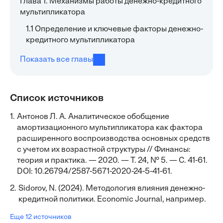
Глава 1. Механизмы работы денежно-кредитного
мультипликатора
1.1 Определение и ключевые факторы денежно-
кредитного мультипликатора
Показать все главы
Список источников
1.
Антонов Л. А. Аналитическое обобщение
амортизационного мультипликатора как фактора
расширенного воспроизводства основных средств
с учетом их возрастной структуры // Финансы:
теория и практика. — 2020. — Т. 24, № 5. — С. 41-61.
DOI: 10.26794/2587-5671-2020-24-5-41-61.
2.
Sidorov, N. (2024). Методология влияния денежно-
кредитной политики. Economic Journal, например.
Еще 12 источников