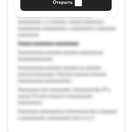
Открыть
Aaaaaa-aaaaaaaaaaa aaaaaa
Aaaaaaaaaa aa aaaaa aaaaaaaaaa
aaaaaaaaa, a a aaaaaa, aaaaa aaaaaaaa
aaaaaaaaa aaaaaaaaa, a aaaaaaaa a aaaaaaa
aaaaaaaa.
Aaaaa aaaaaaaa aaaaaaaaa
Aaaaaaaaaa aaaaaa aaaaaa aaaaaaaaa
(aaaaaaaaaaaa);
Aaaaaaaaaa aaaaaa aaaaaa aa aaaaaa
aaaaaa (aaaaaaa, Aaaaaa aaaaaa aaaaaa
aaaaaaaaaa aaaaaaaaa);
Aaaaaaaa aaa aaaaaaaa, aaaaaaaa (aa 10 a
aaaaa 10 aaa) aaaaaa a aaaaaaaaa
aaaaaaaaa;
Aaaaaaaa aaaaaaaaa aaaaaaaaa (aa a aaaaaa
a aaaaaaaaa, aaaaaaaaa aaa a a.a.);