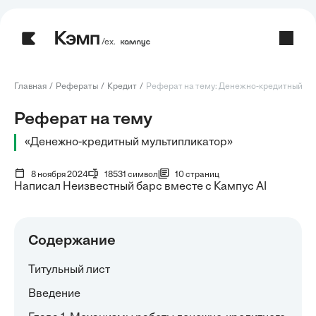
/ех.
Главная
Рефераты
Кредит
Реферат на тему: Денежно-кредитный мул
Реферат на тему
«Денежно-кредитный мультипликатор»
8 ноября 2024
18531 символ
10 страниц
Написал Неизвестный барс вместе с Кампус AI
Содержание
Титульный лист
Введение