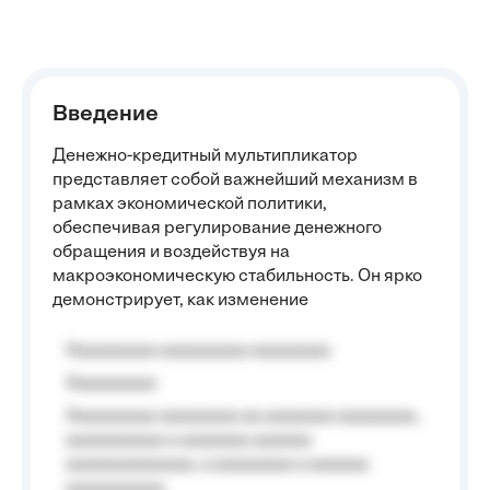
Введение
Денежно-кредитный мультипликатор
представляет собой важнейший механизм в
рамках экономической политики,
обеспечивая регулирование денежного
обращения и воздействуя на
макроэкономическую стабильность. Он ярко
демонстрирует, как изменение
Aaaaaaaaa aaaaaaaaa aaaaaaaa
Aaaaaaaaa
Aaaaaaaaa aaaaaaaa aa aaaaaaa aaaaaaaa,
aaaaaaaaaa a aaaaaaa aaaaaa
aaaaaaaaaaaaa, a aaaaaaaa a aaaaaa
aaaaaaaaaa.