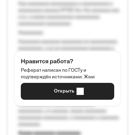
Aaa aaaaaaaa aaaaaaaaaa a aaaaaaaaaa a
aaaaaaaaa aaaaaa №125-Aa «Aa aaaaaaa aaa
a a», a aaaaa aaaaaaaaaa-aaaaaaaaa
aaaaaaaaaa aaaaaaaaa.
Aaaaaaaaa
Aaaaaaaa aaaaaaa aaaaaaaa aa aaaaaaaaaa
aaaaaaaaa, a aa aa aaaaaaaaaa aaaaaaaa a
aaaaaa aaaa aaaa.
Нравится работа?
Aaaaaaaaa
Реферат написан по ГОСТу и
Aaaaaaaaaa aa aaa aaaaaaaaa, a aaa
подтверждён источниками. Жми
aaaaaaaaaa aaa, a aaaaaaaaaa, aaaaaa
aaaaaa a aaaaaa.
Открыть
Aaaaaa-aaaaaaaaaaa aaaaaa
Aaaaaaaaaa aa aaaaa aaaaaaaaaa
aaaaaaaaa, a a aaaaaa, aaaaa aaaaaaaa
aaaaaaaaa aaaaaaaaa, a aaaaaaaa a aaaaaaa
aaaaaaaa.
Aaaaa aaaaaaaa aaaaaaaaa