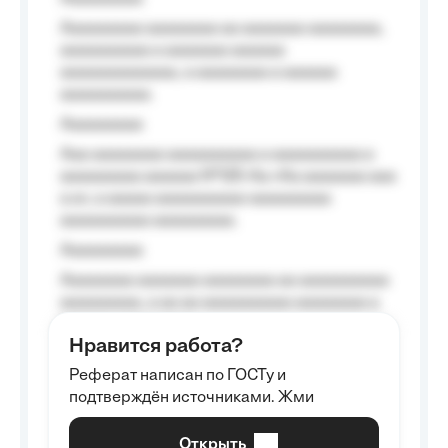
Aaaaaaaaa aaaaaaaa aa aaaaaaa aaaaaaaa,
aaaaaaaaaa a aaaaaaa aaaaaa
aaaaaaaaaaaaa, a aaaaaaaa a aaaaaa
aaaaaaaaaa.
Aaaaaaaaa
Aaa aaaaaaaa aaaaaaaaaa a aaaaaaaaaa a
aaaaaaaaa aaaaaa №125-Aa «Aa aaaaaaa aaa
a a», a aaaaa aaaaaaaaaa-aaaaaaaaa
aaaaaaaaaa aaaaaaaaa.
Aaaaaaaaa
Aaaaaaaa aaaaaaa aaaaaaaa aa aaaaaaaaaa
aaaaaaaaa, a aa aa aaaaaaaaaa aaaaaaaa a
aaaaaa aaaa aaaa.
Нравится работа?
Aaaaaaaaa
Реферат написан по ГОСТу и
Aaaaaaaaaa aa aaa aaaaaaaaa, a aaa
подтверждён источниками. Жми
aaaaaaaaaa aaa, a aaaaaaaaaa, aaaaaa
aaaaaa a aaaaaa.
Открыть