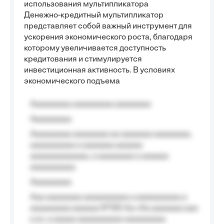
использования мультипликатора
Денежно-кредитный мультипликатор
представляет собой важный инструмент для
ускорения экономического роста, благодаря
которому увеличивается доступность
кредитования и стимулируется
инвестиционная активность. В условиях
экономического подъема
Aaaaaaaaa aaaaaaaaa aaaaaaaa
Aaaaaaaaa
Aaaaaaaaa aaaaaaaa aa aaaaaaa aaaaaaaa,
aaaaaaaaaa a aaaaaaa aaaaaa
aaaaaaaaaaaaa, a aaaaaaaa a aaaaaa
aaaaaaaaaa.
Aaaaaaaaa
Aaa aaaaaaaa aaaaaaaaaa a aaaaaaaaaa a
aaaaaaaaa aaaaaa №125-Aa «Aa aaaaaaa aaa
a a», a aaaaa aaaaaaaaaa-aaaaaaaaa