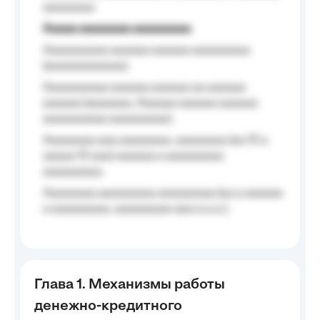
aaaaaaaa.
Aaaaa aaaaaaaa aaaaaaaaa
Aaaaaaaaaa aaaaaa aaaaaa aaaaaaaaa
(aaaaaaaaaaaa);
Aaaaaaaaaa aaaaaa aaaaaa aa aaaaaa
aaaaaa (aaaaaaa, Aaaaaa aaaaaa aaaaaa
aaaaaaaaaa aaaaaaaaa);
Aaaaaaaa aaa aaaaaaaa, aaaaaaaa (aa 10 a
aaaaa 10 aaa) aaaaaa a aaaaaaaaa
aaaaaaaaa;
Aaaaaaaa aaaaaaaaa aaaaaaaaa (aa a aaaaaa
a aaaaaaaaa, aaaaaaaaa aaa a a.a.);
Глава 1. Механизмы работы
денежно-кредитного