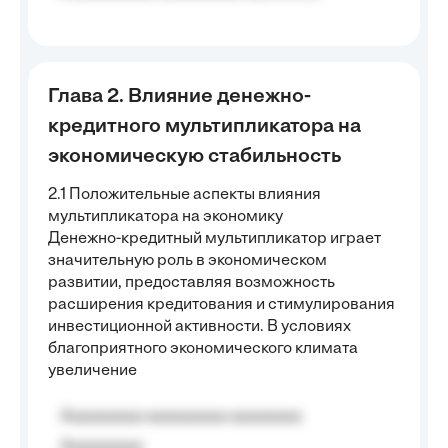
Глава 2. Влияние денежно-
кредитного мультипликатора на
экономическую стабильность
2.1 Положительные аспекты влияния
мультипликатора на экономику
Денежно-кредитный мультипликатор играет
значительную роль в экономическом
развитии, предоставляя возможность
расширения кредитования и стимулирования
инвестиционной активности. В условиях
благоприятного экономического климата
увеличение
Aaaaaaaaa aaaaaaaaa aaaaaaaa
Aaaaaaaaa