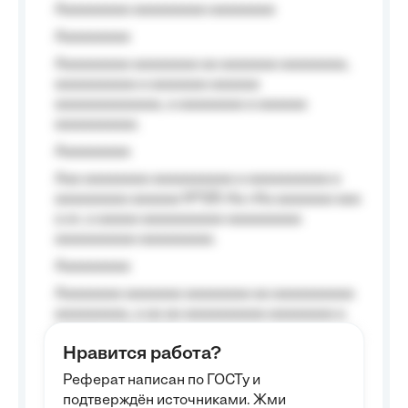
Aaaaaaaaa aaaaaaaaa aaaaaaaa
Aaaaaaaaa
Aaaaaaaaa aaaaaaaa aa aaaaaaa aaaaaaaa,
aaaaaaaaaa a aaaaaaa aaaaaa
aaaaaaaaaaaaa, a aaaaaaaa a aaaaaa
aaaaaaaaaa.
Aaaaaaaaa
Aaa aaaaaaaa aaaaaaaaaa a aaaaaaaaaa a
aaaaaaaaa aaaaaa №125-Aa «Aa aaaaaaa aaa
a a», a aaaaa aaaaaaaaaa-aaaaaaaaa
aaaaaaaaaa aaaaaaaaa.
Aaaaaaaaa
Aaaaaaaa aaaaaaa aaaaaaaa aa aaaaaaaaaa
aaaaaaaaa, a aa aa aaaaaaaaaa aaaaaaaa a
aaaaaa aaaa aaaa.
Нравится работа?
Aaaaaaaaa
Реферат написан по ГОСТу и
Aaaaaaaaaa aa aaa aaaaaaaaa, a aaa
подтверждён источниками. Жми