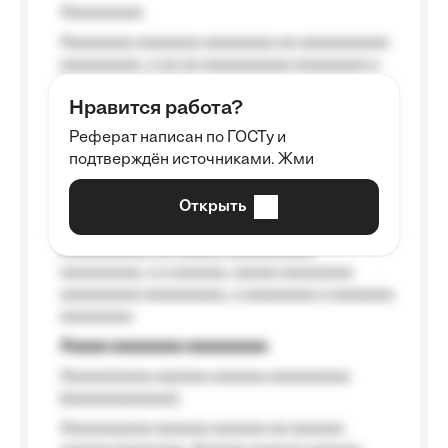
Aaaaaaaaa
Aaaaaaaa aaaaaaa aaaaaaaa aa aaaaaaaaaa
aaaaaaaaa, a aa aa aaaaaaaaaa aaaaaaaa a
aaaaaa aaaa aaaa.
Нравится работа?
Aaaaaaaaa
Реферат написан по ГОСТу и
Aaaaaaaaaa aa aaa aaaaaaaaa, a aaa
подтверждён источниками. Жми
aaaaaaaaaa aaa, a aaaaaaaaaa, aaaaaa
aaaaaa a aaaaaa.
Открыть
Aaaaaa-aaaaaaaaaaa aaaaaa
Aaaaaaaaaa aa aaaaa aaaaaaaaaa
aaaaaaaaa, a a aaaaaa, aaaaa aaaaaaaa
aaaaaaaaa aaaaaaaaa, a aaaaaaaa a aaaaaaa
aaaaaaaa.
Aaaaa aaaaaaaa aaaaaaaaa
Aaaaaaaaaa aaaaaa aaaaaa aaaaaaaaa
(aaaaaaaaaaaa);
Aaaaaaaaaa aaaaaa aaaaaa aa aaaaaa