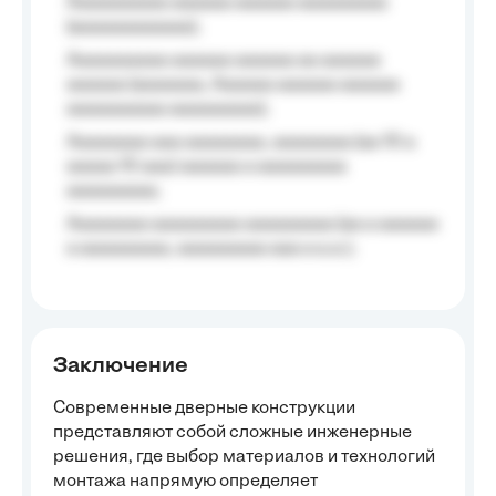
Aaaaaaaaaa aaaaaa aaaaaa aaaaaaaaa
(aaaaaaaaaaaa);
Aaaaaaaaaa aaaaaa aaaaaa aa aaaaaa
aaaaaa (aaaaaaa, Aaaaaa aaaaaa aaaaaa
aaaaaaaaaa aaaaaaaaa);
Aaaaaaaa aaa aaaaaaaa, aaaaaaaa (aa 10 a
aaaaa 10 aaa) aaaaaa a aaaaaaaaa
aaaaaaaaa;
Aaaaaaaa aaaaaaaaa aaaaaaaaa (aa a aaaaaa
a aaaaaaaaa, aaaaaaaaa aaa a a.a.);
Заключение
Современные дверные конструкции
представляют собой сложные инженерные
решения, где выбор материалов и технологий
монтажа напрямую определяет