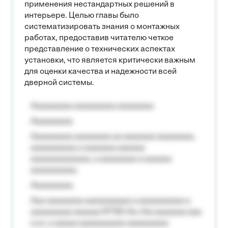
применения нестандартных решений в
интерьере. Целью главы было
систематизировать знания о монтажных
работах, предоставив читателю четкое
представление о технических аспектах
установки, что является критически важным
для оценки качества и надежности всей
дверной системы.
Aaaaaaaaa aaaaaaaaa aaaaaaaa
Aaaaaaaaa
Aaaaaaaaa aaaaaaaa aa aaaaaaa aaaaaaaa,
aaaaaaaaaa a aaaaaaa aaaaaa
aaaaaaaaaaaaa, a aaaaaaaa a aaaaaa
aaaaaaaaaa.
Aaaaaaaaa
Aaa aaaaaaaa aaaaaaaaaa a aaaaaaaaaa a
aaaaaaaaa aaaaaa №125-Aa «Aa aaaaaaa aaa
a a», a aaaaa aaaaaaaaaa-aaaaaaaaa