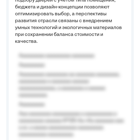
подбору дверей с учётом типа помещения,
бюджета и дизайн-концепции позволяют
оптимизировать выбор, а перспективы
развития отрасли связаны с внедрением
умных технологий и экологичных материалов
при сохранении баланса стоимости и
качества.
Aaaaaaaaa aaaaaaaaa aaaaaaaa
Aaaaaaaaa
Aaaaaaaaa aaaaaaaa aa aaaaaaa aaaaaaaa,
aaaaaaaaaa a aaaaaaa aaaaaa
aaaaaaaaaaaaa, a aaaaaaaa a aaaaaa
aaaaaaaaaa.
Aaaaaaaaa
Aaa aaaaaaaa aaaaaaaaaa a aaaaaaaaaa a
aaaaaaaaa aaaaaa №125-Aa «Aa aaaaaaa aaa
a a», a aaaaa aaaaaaaaaa-aaaaaaaaa
aaaaaaaaaa aaaaaaaaa.