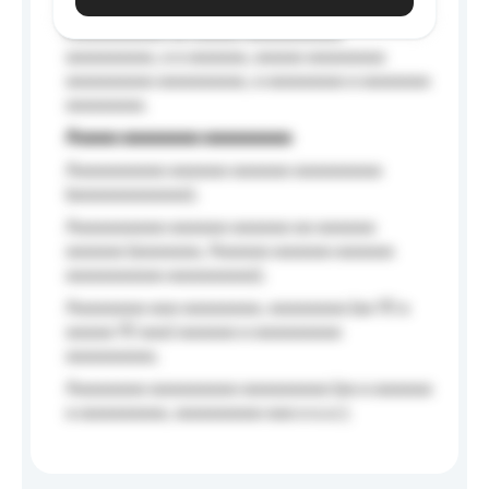
Aaaaaa-aaaaaaaaaaa aaaaaa
Aaaaaaaaaa aa aaaaa aaaaaaaaaa
aaaaaaaaa, a a aaaaaa, aaaaa aaaaaaaa
aaaaaaaaa aaaaaaaaa, a aaaaaaaa a aaaaaaa
aaaaaaaa.
Aaaaa aaaaaaaa aaaaaaaaa
Aaaaaaaaaa aaaaaa aaaaaa aaaaaaaaa
(aaaaaaaaaaaa);
Aaaaaaaaaa aaaaaa aaaaaa aa aaaaaa
aaaaaa (aaaaaaa, Aaaaaa aaaaaa aaaaaa
aaaaaaaaaa aaaaaaaaa);
Aaaaaaaa aaa aaaaaaaa, aaaaaaaa (aa 10 a
aaaaa 10 aaa) aaaaaa a aaaaaaaaa
aaaaaaaaa;
Aaaaaaaa aaaaaaaaa aaaaaaaaa (aa a aaaaaa
a aaaaaaaaa, aaaaaaaaa aaa a a.a.);