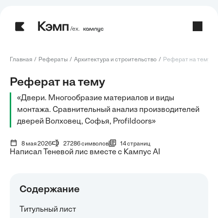
/ех.
Главная
Рефераты
Архитектура и строительство
Реферат на тему: Д
Реферат на тему
«Двери. Многообразие материалов и виды
монтажа. Сравнительный анализ производителей
дверей Волховец, Софья, Profildoors»
8 мая 2026
27286 символов
14 страниц
Написал Теневой лис вместе с Кампус AI
Содержание
Титульный лист