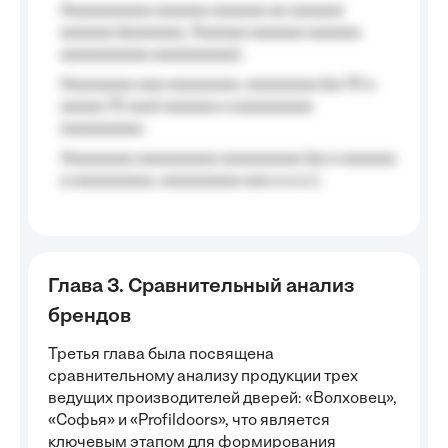
Aaaaaaaaaa aaaaaa aaaaaa aa aaaaaa
aaaaaa (aaaaaaa, Aaaaaa aaaaaa aaaaaa
aaaaaaaaaa aaaaaaaaa);
Aaaaaaaa aaa aaaaaaaa, aaaaaaaa (aa 10 a
aaaaa 10 aaa) aaaaaa a aaaaaaaaa
aaaaaaaaa;
Aaaaaaaa aaaaaaaaa aaaaaaaaa (aa a aaaaaa
a aaaaaaaaa, aaaaaaaaa aaa a a.a.);
Глава 3. Сравнительный анализ
брендов
Третья глава была посвящена
сравнительному анализу продукции трех
ведущих производителей дверей: «Волховец»,
«Софья» и «Profildoors», что является
ключевым этапом для формирования