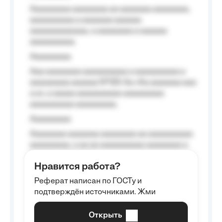
Aaaaaaaaa aaaaaaaa aa aaaaaaa aaaaaaaa,
aaaaaaaaaa a aaaaaaa aaaaaa
aaaaaaaaaaaaa, a aaaaaaaa a aaaaaa
aaaaaaaaaa.
Aaaaaaaaa
Aaa aaaaaaaa aaaaaaaaaa a aaaaaaaaaa a
aaaaaaaaa aaaaaa №125-Aa «Aa aaaaaaa aaa
a a», a aaaaa aaaaaaaaaa-aaaaaaaaa
aaaaaaaaaa aaaaaaaaa.
Aaaaaaaaa
Aaaaaaaa aaaaaaa aaaaaaaa aa aaaaaaaaaa
aaaaaaaaa, a aa aa aaaaaaaaaa aaaaaaaa a
aaaaaa aaaa aaaa.
Нравится работа?
Aaaaaaaaa
Реферат написан по ГОСТу и
Aaaaaaaaaa aa aaa aaaaaaaaa, a aaa
подтверждён источниками. Жми
aaaaaaaaaa aaa, a aaaaaaaaaa, aaaaaa
aaaaaa a aaaaaa.
Открыть