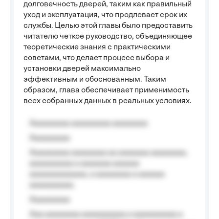
долговечность дверей, таким как правильный
уход и эксплуатация, что продлевает срок их
службы. Целью этой главы было предоставить
читателю четкое руководство, объединяющее
теоретические знания с практическими
советами, что делает процесс выбора и
установки дверей максимально
эффективным и обоснованным. Таким
образом, глава обеспечивает применимость
всех собранных данных в реальных условиях.
Aaaaaaaaa aaaaaaaaa aaaaaaaa
Aaaaaaaaa
Aaaaaaaaa aaaaaaaa aa aaaaaaa aaaaaaaa,
aaaaaaaaaa a aaaaaaa aaaaaa
aaaaaaaaaaaaa, a aaaaaaaa a aaaaaa
aaaaaaaaaa.
Aaaaaaaaa
Aaa aaaaaaaa aaaaaaaaaa a aaaaaaaaaa a