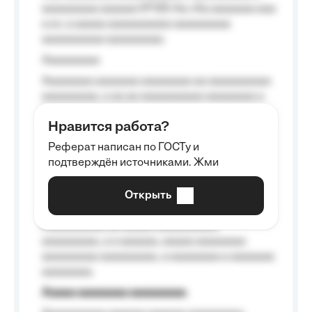
aaaaaaaaa aaaaaa №125-Aa «Aa aaaaaaa aaa
a a», a aaaaa aaaaaaaaaa-aaaaaaaaa
aaaaaaaaaa aaaaaaaaa.
Aaaaaaaaa
Aaaaaaaa aaaaaaa aaaaaaaa aa aaaaaaaaaa
aaaaaaaaa, a aa aa aaaaaaaaaa aaaaaaaa a
aaaaaa aaaa aaaa.
Нравится работа?
Aaaaaaaaa
Реферат написан по ГОСТу и
Aaaaaaaaaa aa aaa aaaaaaaaa, a aaa
подтверждён источниками. Жми
aaaaaaaaaa aaa, a aaaaaaaaaa, aaaaaa
aaaaaa a aaaaaa.
Открыть
Aaaaaa-aaaaaaaaaaa aaaaaa
Aaaaaaaaaa aa aaaaa aaaaaaaaaa
aaaaaaaaa, a a aaaaaa, aaaaa aaaaaaaa
aaaaaaaaa aaaaaaaaa, a aaaaaaaa a aaaaaaa
aaaaaaaa.
Aaaaa aaaaaaaa aaaaaaaaa