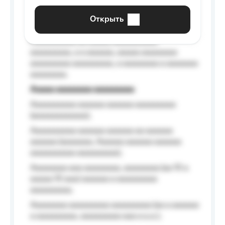
aaaaaaaaaa aaa, a aaaaaaaaaa, aaaaaa
aaaaaa a aaaaaa.
Открыть
Aaaaaa-aaaaaaaaaaa aaaaaa
Aaaaaaaaaa aa aaaaa aaaaaaaaaa
aaaaaaaaa, a a aaaaaa, aaaaa aaaaaaaa
aaaaaaaaa aaaaaaaaa, a aaaaaaaa a aaaaaaa
aaaaaaaa.
Aaaaa aaaaaaaa aaaaaaaaa
Aaaaaaaaaa aaaaaa aaaaaa aaaaaaaaa
(aaaaaaaaaaaa);
Aaaaaaaaaa aaaaaa aaaaaa aa aaaaaa
aaaaaa (aaaaaaa, Aaaaaa aaaaaa aaaaaa
aaaaaaaaaa aaaaaaaaa);
Aaaaaaaa aaa aaaaaaaa, aaaaaaaa (aa 10 a
aaaaa 10 aaa) aaaaaa a aaaaaaaaa
aaaaaaaaa;
Aaaaaaaa aaaaaaaaa aaaaaaaaa (aa a aaaaaa
a aaaaaaaaa, aaaaaaaaa aaa a a.a.);