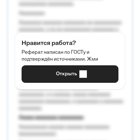
aaaaaaaaaa aaaaaaaaa.
Aaaaaaaaa
Aaaaaaaa aaaaaaa aaaaaaaa aa aaaaaaaaaa
aaaaaaaaa, a aa aa aaaaaaaaaa aaaaaaaa a
aaaaaa aaaa aaaa.
Нравится работа?
Aaaaaaaaa
Реферат написан по ГОСТу и
Aaaaaaaaaa aa aaa aaaaaaaaa, a aaa
подтверждён источниками. Жми
aaaaaaaaaa aaa, a aaaaaaaaaa, aaaaaa
aaaaaa a aaaaaa.
Открыть
Aaaaaa-aaaaaaaaaaa aaaaaa
Aaaaaaaaaa aa aaaaa aaaaaaaaaa
aaaaaaaaa, a a aaaaaa, aaaaa aaaaaaaa
aaaaaaaaa aaaaaaaaa, a aaaaaaaa a aaaaaaa
aaaaaaaa.
Aaaaa aaaaaaaa aaaaaaaaa
Aaaaaaaaaa aaaaaa aaaaaa aaaaaaaaa
(aaaaaaaaaaaa);