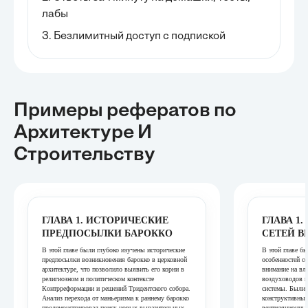
лабы
3. Безлимитный доступ с подпиской
Примеры рефератов
по
Архитектуре И
Строительству
ГЛАВА 1. ИСТОРИЧЕСКИЕ
ГЛАВА 1
ПРЕДПОСЫЛКИ БАРОККО
СЕТЕЙ 
В этой главе были глубоко изучены исторические
В этой главе б
предпосылки возникновения барокко в церковной
особенностей се
архитектуре, что позволило выявить его корни в
внимание на вл
религиозном и политическом контексте
воздуховодов н
Контрреформации и решений Тридентского собора.
системы. Были 
Анализ перехода от маньеризма к раннему барокко
конструктивные
продемонстрировал поиск новых выразительных
вентиляционных