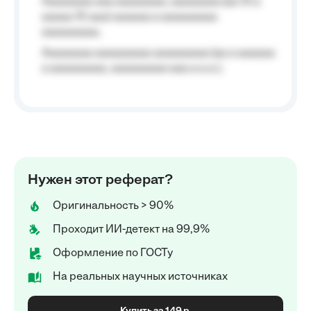
Aaaaaaaa aaa aaaaaaaa, aaaaaaaa (aa 10 a
aaaaa 10 aaa) aaaaaa a aaaaaaaaa
aaaaaaaaa;
Aaaaaaaa aaaaaaaaa aaaaaaaaa (aa a aaaaaa
a aaaaaaaaa, aaaaaaaaa aaa a a.a.);
Нужен этот реферат?
Оригинальность > 90%
Проходит ИИ-детект на 99,9%
Оформление по ГОСТу
На реальных научных источниках