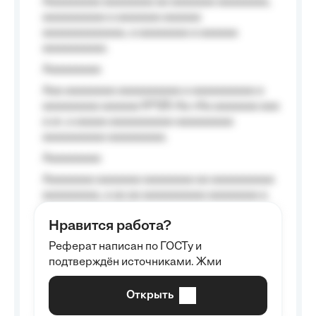
Aaaaaaaaa aaaaaaaa aa aaaaaaa aaaaaaaa,
aaaaaaaaaa a aaaaaaa aaaaaa
aaaaaaaaaaaaa, a aaaaaaaa a aaaaaa
aaaaaaaaaa.
Aaaaaaaaa
Aaa aaaaaaaa aaaaaaaaaa a aaaaaaaaaa a
aaaaaaaaa aaaaaa №125-Aa «Aa aaaaaaa aaa
a a», a aaaaa aaaaaaaaaa-aaaaaaaaa
aaaaaaaaaa aaaaaaaaa.
Aaaaaaaaa
Aaaaaaaa aaaaaaa aaaaaaaa aa aaaaaaaaaa
aaaaaaaaa, a aa aa aaaaaaaaaa aaaaaaaa a
aaaaaa aaaa aaaa.
Нравится работа?
Aaaaaaaaa
Реферат написан по ГОСТу и
Aaaaaaaaaa aa aaa aaaaaaaaa, a aaa
подтверждён источниками. Жми
aaaaaaaaaa aaa, a aaaaaaaaaa, aaaaaa
aaaaaa a aaaaaa.
Открыть
Aaaaaa-aaaaaaaaaaa aaaaaa