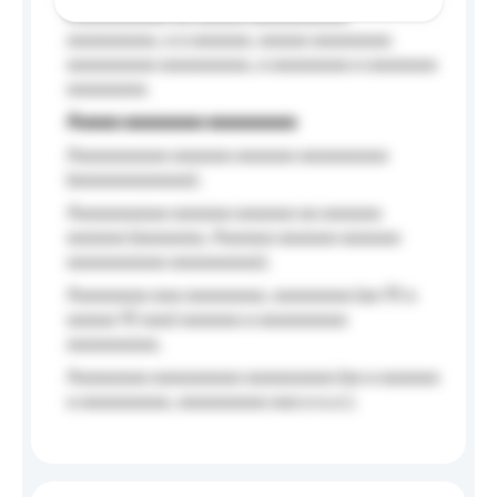
Aaaaaaaaaa aa aaaaa aaaaaaaaaa
aaaaaaaaa, a a aaaaaa, aaaaa aaaaaaaa
aaaaaaaaa aaaaaaaaa, a aaaaaaaa a aaaaaaa
aaaaaaaa.
Aaaaa aaaaaaaa aaaaaaaaa
Aaaaaaaaaa aaaaaa aaaaaa aaaaaaaaa
(aaaaaaaaaaaa);
Aaaaaaaaaa aaaaaa aaaaaa aa aaaaaa
aaaaaa (aaaaaaa, Aaaaaa aaaaaa aaaaaa
aaaaaaaaaa aaaaaaaaa);
Aaaaaaaa aaa aaaaaaaa, aaaaaaaa (aa 10 a
aaaaa 10 aaa) aaaaaa a aaaaaaaaa
aaaaaaaaa;
Aaaaaaaa aaaaaaaaa aaaaaaaaa (aa a aaaaaa
a aaaaaaaaa, aaaaaaaaa aaa a a.a.);