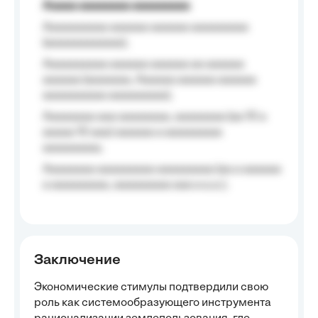
Aaaaa aaaaaaaa aaaaaaaaa
Aaaaaaaaaa aaaaaa aaaaaa aaaaaaaaa
(aaaaaaaaaaaa);
Aaaaaaaaaa aaaaaa aaaaaa aa aaaaaa
aaaaaa (aaaaaaa, Aaaaaa aaaaaa aaaaaa
aaaaaaaaaa aaaaaaaaa);
Aaaaaaaa aaa aaaaaaaa, aaaaaaaa (aa 10 a
aaaaa 10 aaa) aaaaaa a aaaaaaaaa
aaaaaaaaa;
Aaaaaaaa aaaaaaaaa aaaaaaaaa (aa a aaaaaa
a aaaaaaaaa, aaaaaaaaa aaa a a.a.);
Заключение
Экономические стимулы подтвердили свою
роль как системообразующего инструмента