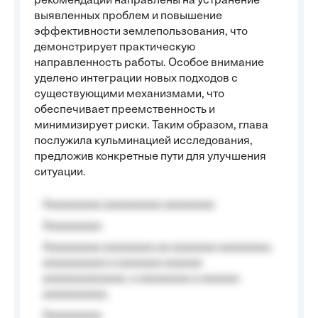
рекомендации направлены на устранение
выявленных проблем и повышение
эффективности землепользования, что
демонстрирует практическую
направленность работы. Особое внимание
уделено интеграции новых подходов с
существующими механизмами, что
обеспечивает преемственность и
минимизирует риски. Таким образом, глава
послужила кульминацией исследования,
предложив конкретные пути для улучшения
ситуации.
Aaaaaaaaa aaaaaaaaa aaaaaaaa
Aaaaaaaaa
Aaaaaaaaa aaaaaaaa aa aaaaaaa aaaaaaaa,
aaaaaaaaaa a aaaaaaa aaaaaa
aaaaaaaaaaaaa, a aaaaaaaa a aaaaaa
aaaaaaaaaa.
Aaaaaaaaa