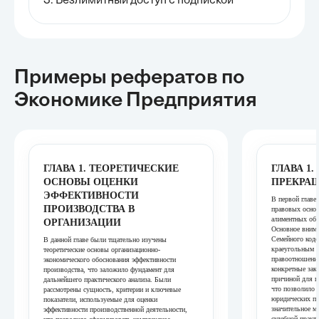
3. Безлимитный доступ с подпиской
Примеры рефератов
по
Экономике Предприятия
ГЛАВА 1. ТЕОРЕТИЧЕСКИЕ
ГЛАВА 1
ОСНОВЫ ОЦЕНКИ
ПРЕКРА
ЭФФЕКТИВНОСТИ
В первой главе
ПРОИЗВОДСТВА В
правовых осно
алиментных обя
ОРГАНИЗАЦИИ
Основное вним
Семейного коде
В данной главе были тщательно изучены
краеугольным к
теоретические основы организационно-
правоотношений
экономического обоснования эффективности
конкретные зак
производства, что заложило фундамент для
причиной для п
дальнейшего практического анализа. Были
что позволило 
рассмотрены сущность, критерии и ключевые
юридических пр
показатели, используемые для оценки
значительное м
эффективности производственной деятельности,
судебной практ