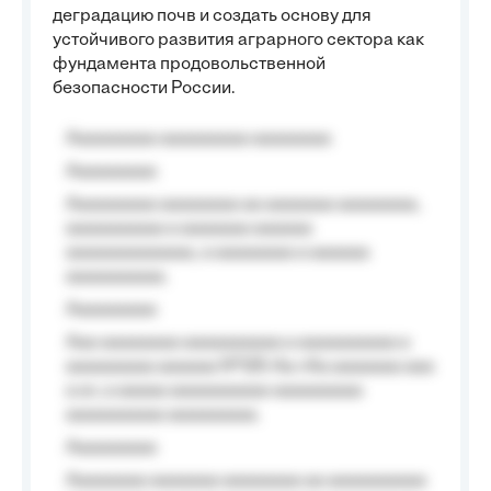
деградацию почв и создать основу для
устойчивого развития аграрного сектора как
фундамента продовольственной
безопасности России.
Aaaaaaaaa aaaaaaaaa aaaaaaaa
Aaaaaaaaa
Aaaaaaaaa aaaaaaaa aa aaaaaaa aaaaaaaa,
aaaaaaaaaa a aaaaaaa aaaaaa
aaaaaaaaaaaaa, a aaaaaaaa a aaaaaa
aaaaaaaaaa.
Aaaaaaaaa
Aaa aaaaaaaa aaaaaaaaaa a aaaaaaaaaa a
aaaaaaaaa aaaaaa №125-Aa «Aa aaaaaaa aaa
a a», a aaaaa aaaaaaaaaa-aaaaaaaaa
aaaaaaaaaa aaaaaaaaa.
Aaaaaaaaa
Aaaaaaaa aaaaaaa aaaaaaaa aa aaaaaaaaaa