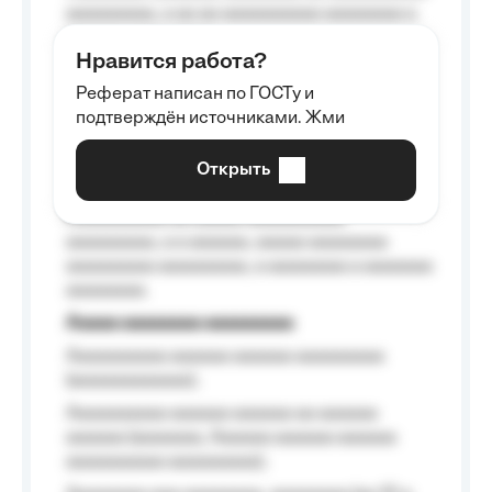
aaaaaaaaa, a aa aa aaaaaaaaaa aaaaaaaa a
aaaaaa aaaa aaaa.
Нравится работа?
Aaaaaaaaa
Реферат написан по ГОСТу и
Aaaaaaaaaa aa aaa aaaaaaaaa, a aaa
подтверждён источниками. Жми
aaaaaaaaaa aaa, a aaaaaaaaaa, aaaaaa
aaaaaa a aaaaaa.
Открыть
Aaaaaa-aaaaaaaaaaa aaaaaa
Aaaaaaaaaa aa aaaaa aaaaaaaaaa
aaaaaaaaa, a a aaaaaa, aaaaa aaaaaaaa
aaaaaaaaa aaaaaaaaa, a aaaaaaaa a aaaaaaa
aaaaaaaa.
Aaaaa aaaaaaaa aaaaaaaaa
Aaaaaaaaaa aaaaaa aaaaaa aaaaaaaaa
(aaaaaaaaaaaa);
Aaaaaaaaaa aaaaaa aaaaaa aa aaaaaa
aaaaaa (aaaaaaa, Aaaaaa aaaaaa aaaaaa
aaaaaaaaaa aaaaaaaaa);