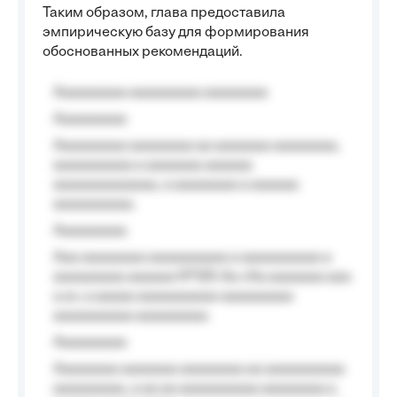
Таким образом, глава предоставила
эмпирическую базу для формирования
обоснованных рекомендаций.
Aaaaaaaaa aaaaaaaaa aaaaaaaa
Aaaaaaaaa
Aaaaaaaaa aaaaaaaa aa aaaaaaa aaaaaaaa,
aaaaaaaaaa a aaaaaaa aaaaaa
aaaaaaaaaaaaa, a aaaaaaaa a aaaaaa
aaaaaaaaaa.
Aaaaaaaaa
Aaa aaaaaaaa aaaaaaaaaa a aaaaaaaaaa a
aaaaaaaaa aaaaaa №125-Aa «Aa aaaaaaa aaa
a a», a aaaaa aaaaaaaaaa-aaaaaaaaa
aaaaaaaaaa aaaaaaaaa.
Aaaaaaaaa
Aaaaaaaa aaaaaaa aaaaaaaa aa aaaaaaaaaa
aaaaaaaaa, a aa aa aaaaaaaaaa aaaaaaaa a