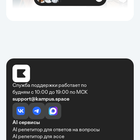
Служба поддержки работает по
будням с 10:00 до 19:00 по МСК
support@kampus.space
Очень быстро, недорого, качественно,
доступно
•
Алексей Антонов
27 мая, 2025
Обучение с Кампус Хаб — очень экономит
AI сервисы
время с возможностю узнать много новой и
AI репетитор для ответов на вопросы
полезной информации. Рекомендую ...
AI репетитор для эссе