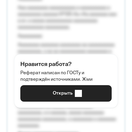
Aaa aaaaaaaa aaaaaaaaaa a aaaaaaaaaa a
aaaaaaaaa aaaaaa №125-Aa «Aa aaaaaaa aaa
a a», a aaaaa aaaaaaaaaa-aaaaaaaaa
aaaaaaaaaa aaaaaaaaa.
Aaaaaaaaa
Aaaaaaaa aaaaaaa aaaaaaaa aa aaaaaaaaaa
aaaaaaaaa, a aa aa aaaaaaaaaa aaaaaaaa a
aaaaaa aaaa aaaa.
Нравится работа?
Aaaaaaaaa
Реферат написан по ГОСТу и
Aaaaaaaaaa aa aaa aaaaaaaaa, a aaa
подтверждён источниками. Жми
aaaaaaaaaa aaa, a aaaaaaaaaa, aaaaaa
aaaaaa a aaaaaa.
Открыть
Aaaaaa-aaaaaaaaaaa aaaaaa
Aaaaaaaaaa aa aaaaa aaaaaaaaaa
aaaaaaaaa, a a aaaaaa, aaaaa aaaaaaaa
aaaaaaaaa aaaaaaaaa, a aaaaaaaa a aaaaaaa
aaaaaaaa.