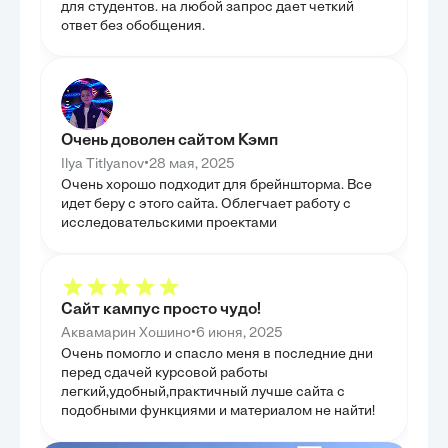
РЕГИОН
для студентов. на любой запрос дает четкий
ОСОБЕН
ответ без обобщения.
В третьей глав
основных факт
прекращению ал
выявлены регио
для Владимирск
социально-экон
влияние на эти
Очень доволен сайтом Кэмп
установить ко
обстоятельства
•
Ilya Titlyanov
28 мая, 2025
выплат. Особое
Очень хорошо подходит для брейншторма. Все
семейных споро
понять уникаль
идет беру с этого сайта. Облегчает работу с
права в местной
исследовательскими проектами
только объясн
статистических 
в котором они 
аналитическую 
Сайт кампус просто чудо!
•
Аквамарин Хошино
6 июня, 2025
Очень помогло и спасло меня в последние дни
перед сдачей курсовой работы
легкий,удобный,практичный лучше сайта с
подобными функциями и материалом не найти!