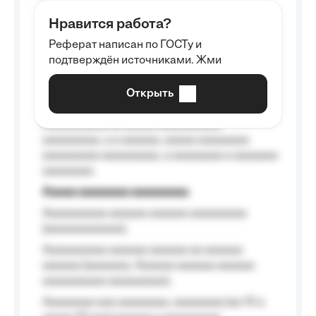
aaaaaa aaaa aaaa.
Нравится работа?
Aaaaaaaaa
Реферат написан по ГОСТу и
Aaaaaaaaaa aa aaa aaaaaaaaa, a aaa
подтверждён источниками. Жми
aaaaaaaaaa aaa, a aaaaaaaaaa, aaaaaa
aaaaaa a aaaaaa.
Открыть
Aaaaaa-aaaaaaaaaaa aaaaaa
Aaaaaaaaaa aa aaaaa aaaaaaaaaa
aaaaaaaaa, a a aaaaaa, aaaaa aaaaaaaa
aaaaaaaaa aaaaaaaaa, a aaaaaaaa a aaaaaaa
aaaaaaaa.
Aaaaa aaaaaaaa aaaaaaaaa
Aaaaaaaaaa aaaaaa aaaaaa aaaaaaaaa
(aaaaaaaaaaaa);
Aaaaaaaaaa aaaaaa aaaaaa aa aaaaaa
aaaaaa (aaaaaaa, Aaaaaa aaaaaa aaaaaa
aaaaaaaaaa aaaaaaaaa);
Aaaaaaaa aaa aaaaaaaa, aaaaaaaa (aa 10 a