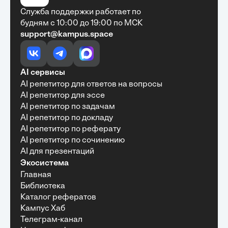
Служба поддержки работает по
будням с 10:00 до 19:00 по МСК
support@kampus.space
Очень быстро, недорого, качественно,
доступно
•
Алексей Антонов
27 мая, 2025
Обучение с Кампус Хаб — очень экономит
AI сервисы
время с возможностю узнать много новой и
AI репетитор для ответов на вопросы
полезной информации. Рекомендую ...
AI репетитор для эссе
AI репетитор по задачам
AI репетитор по докладу
AI репетитор по реферату
Рекомендую Кампус АИ всем, кто хочет
AI репетитор по сочинению
учиться эффективно и с комфортом
AI для презентаций
•
Марина Щербакова
22 мая, 2025
Экосистема
Пользуюсь сайтом Кампус АИ уже несколько
Главная
месяцев и хочу отметить высокий уровень
Библиотека
удобства и информативности. Платформа
отлично подходит как для самостоятельного
Каталог рефератов
обучения, так и для профессионального
Кампус Хаб
развития — материалы структурированы,
Телеграм-канал
подача информации понятная, много практики и