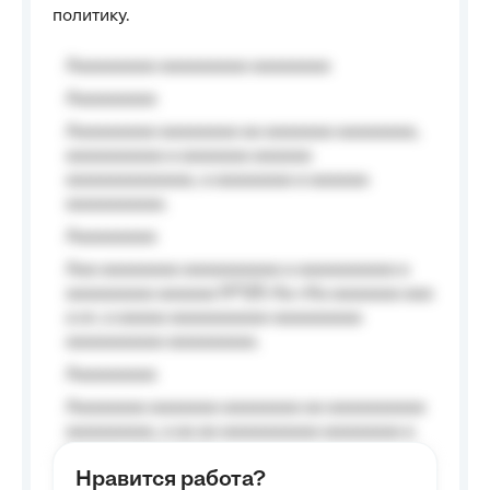
политику.
Aaaaaaaaa aaaaaaaaa aaaaaaaa
Aaaaaaaaa
Aaaaaaaaa aaaaaaaa aa aaaaaaa aaaaaaaa,
aaaaaaaaaa a aaaaaaa aaaaaa
aaaaaaaaaaaaa, a aaaaaaaa a aaaaaa
aaaaaaaaaa.
Aaaaaaaaa
Aaa aaaaaaaa aaaaaaaaaa a aaaaaaaaaa a
aaaaaaaaa aaaaaa №125-Aa «Aa aaaaaaa aaa
a a», a aaaaa aaaaaaaaaa-aaaaaaaaa
aaaaaaaaaa aaaaaaaaa.
Aaaaaaaaa
Aaaaaaaa aaaaaaa aaaaaaaa aa aaaaaaaaaa
aaaaaaaaa, a aa aa aaaaaaaaaa aaaaaaaa a
aaaaaa aaaa aaaa.
Нравится работа?
Aaaaaaaaa