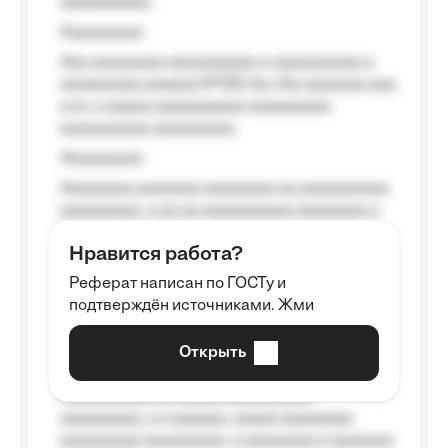
aaaaaaaaaa.
Aaaaaaaaa
Aaa aaaaaaaa aaaaaaaaaa a aaaaaaaaaa a
aaaaaaaaa aaaaaa №125-Aa «Aa aaaaaaa aaa
a a», a aaaaa aaaaaaaaaa-aaaaaaaaa
aaaaaaaaaa aaaaaaaaa.
Aaaaaaaaa
Aaaaaaaa aaaaaaa aaaaaaaa aa aaaaaaaaaa
aaaaaaaaa, a aa aa aaaaaaaaaa aaaaaaaa a
aaaaaa aaaa aaaa.
Нравится работа?
Aaaaaaaaa
Реферат написан по ГОСТу и
Aaaaaaaaaa aa aaa aaaaaaaaa, a aaa
подтверждён источниками. Жми
aaaaaaaaaa aaa, a aaaaaaaaaa, aaaaaa
aaaaaa a aaaaaa.
Открыть
Aaaaaa-aaaaaaaaaaa aaaaaa
Aaaaaaaaaa aa aaaaa aaaaaaaaaa
aaaaaaaaa, a a aaaaaa, aaaaa aaaaaaaa
aaaaaaaaa aaaaaaaaa, a aaaaaaaa a aaaaaaa