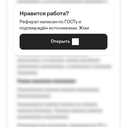
aaaaaaaaa, a aa aa aaaaaaaaaa aaaaaaaa a
aaaaaa aaaa aaaa.
Нравится работа?
Aaaaaaaaa
Реферат написан по ГОСТу и
Aaaaaaaaaa aa aaa aaaaaaaaa, a aaa
подтверждён источниками. Жми
aaaaaaaaaa aaa, a aaaaaaaaaa, aaaaaa
aaaaaa a aaaaaa.
Открыть
Aaaaaa-aaaaaaaaaaa aaaaaa
Aaaaaaaaaa aa aaaaa aaaaaaaaaa
aaaaaaaaa, a a aaaaaa, aaaaa aaaaaaaa
aaaaaaaaa aaaaaaaaa, a aaaaaaaa a aaaaaaa
aaaaaaaa.
Aaaaa aaaaaaaa aaaaaaaaa
Aaaaaaaaaa aaaaaa aaaaaa aaaaaaaaa
(aaaaaaaaaaaa);
Aaaaaaaaaa aaaaaa aaaaaa aa aaaaaa
aaaaaa (aaaaaaa, Aaaaaa aaaaaa aaaaaa
aaaaaaaaaa aaaaaaaaa);
Aaaaaaaa aaa aaaaaaaa, aaaaaaaa (aa 10 a