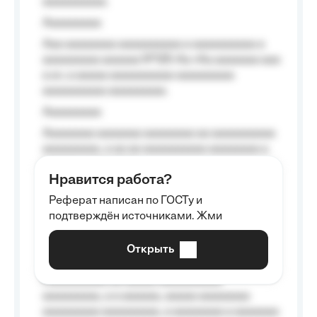
aaaaaaaaaa.
Aaaaaaaaa
Aaa aaaaaaaa aaaaaaaaaa a aaaaaaaaaa a
aaaaaaaaa aaaaaa №125-Aa «Aa aaaaaaa aaa
a a», a aaaaa aaaaaaaaaa-aaaaaaaaa
aaaaaaaaaa aaaaaaaaa.
Aaaaaaaaa
Aaaaaaaa aaaaaaa aaaaaaaa aa aaaaaaaaaa
aaaaaaaaa, a aa aa aaaaaaaaaa aaaaaaaa a
aaaaaa aaaa aaaa.
Нравится работа?
Aaaaaaaaa
Реферат написан по ГОСТу и
Aaaaaaaaaa aa aaa aaaaaaaaa, a aaa
подтверждён источниками. Жми
aaaaaaaaaa aaa, a aaaaaaaaaa, aaaaaa
aaaaaa a aaaaaa.
Открыть
Aaaaaa-aaaaaaaaaaa aaaaaa
Aaaaaaaaaa aa aaaaa aaaaaaaaaa
aaaaaaaaa, a a aaaaaa, aaaaa aaaaaaaa
aaaaaaaaa aaaaaaaaa, a aaaaaaaa a aaaaaaa