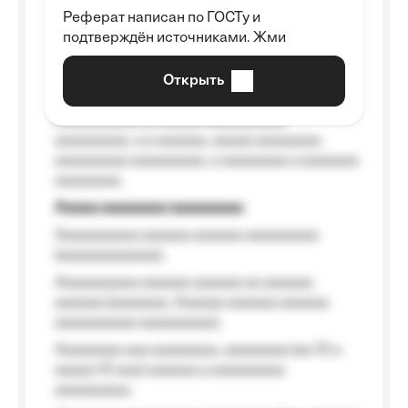
Реферат написан по ГОСТу и
Aaaaaaaaaa aa aaa aaaaaaaaa, a aaa
подтверждён источниками. Жми
aaaaaaaaaa aaa, a aaaaaaaaaa, aaaaaa
aaaaaa a aaaaaa.
Открыть
Aaaaaa-aaaaaaaaaaa aaaaaa
Aaaaaaaaaa aa aaaaa aaaaaaaaaa
aaaaaaaaa, a a aaaaaa, aaaaa aaaaaaaa
aaaaaaaaa aaaaaaaaa, a aaaaaaaa a aaaaaaa
aaaaaaaa.
Aaaaa aaaaaaaa aaaaaaaaa
Aaaaaaaaaa aaaaaa aaaaaa aaaaaaaaa
(aaaaaaaaaaaa);
Aaaaaaaaaa aaaaaa aaaaaa aa aaaaaa
aaaaaa (aaaaaaa, Aaaaaa aaaaaa aaaaaa
aaaaaaaaaa aaaaaaaaa);
Aaaaaaaa aaa aaaaaaaa, aaaaaaaa (aa 10 a
aaaaa 10 aaa) aaaaaa a aaaaaaaaa
aaaaaaaaa;