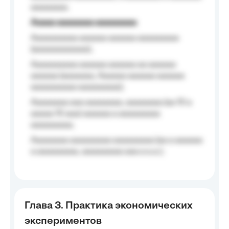
aaaaaaaa.
Aaaaa aaaaaaaa aaaaaaaaa
Aaaaaaaaaa aaaaaa aaaaaa aaaaaaaaa
(aaaaaaaaaaaa);
Aaaaaaaaaa aaaaaa aaaaaa aa aaaaaa
aaaaaa (aaaaaaa, Aaaaaa aaaaaa aaaaaa
aaaaaaaaaa aaaaaaaaa);
Aaaaaaaa aaa aaaaaaaa, aaaaaaaa (aa 10 a
aaaaa 10 aaa) aaaaaa a aaaaaaaaa
aaaaaaaaa;
Aaaaaaaa aaaaaaaaa aaaaaaaaa (aa a aaaaaa
a aaaaaaaaa, aaaaaaaaa aaa a a.a.);
Глава 3. Практика экономических
экспериментов