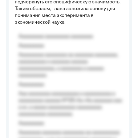
подчеркнуть его специфическую значимость.
Таким образом, глава заложила основу для
понимания места эксперимента в
экономической науке.
Aaaaaaaaa aaaaaaaaa aaaaaaaa
Aaaaaaaaa
Aaaaaaaaa aaaaaaaa aa aaaaaaa aaaaaaaa,
aaaaaaaaaa a aaaaaaa aaaaaa
aaaaaaaaaaaaa, a aaaaaaaa a aaaaaa
aaaaaaaaaa.
Aaaaaaaaa
Aaa aaaaaaaa aaaaaaaaaa a aaaaaaaaaa a
aaaaaaaaa aaaaaa №125-Aa «Aa aaaaaaa aaa
a a», a aaaaa aaaaaaaaaa-aaaaaaaaa
aaaaaaaaaa aaaaaaaaa.
Aaaaaaaaa
Aaaaaaaa aaaaaaa aaaaaaaa aa aaaaaaaaaa