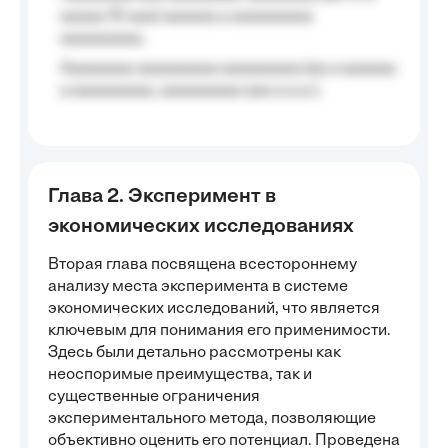
aaaaa 10 aaa) aaaaaa a aaaaaaaaa
aaaaaaaaa;
Aaaaaaaa aaaaaaaaa aaaaaaaaa (aa a aaaaaa
a aaaaaaaaa, aaaaaaaaa aaa a a.a.);
Глава 2. Эксперимент в
экономических исследованиях
Вторая глава посвящена всестороннему
анализу места эксперимента в системе
экономических исследований, что является
ключевым для понимания его применимости.
Здесь были детально рассмотрены как
неоспоримые преимущества, так и
существенные ограничения
экспериментального метода, позволяющие
объективно оценить его потенциал. Проведена