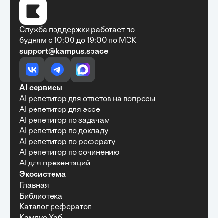
Служба поддержки работает по
будням с 10:00 до 19:00 по МСК
support@kampus.space
Очень быстро, недорого, качественно,
доступно
•
Алексей Антонов
27 мая, 2025
Обучение с Кампус Хаб — очень экономит
AI сервисы
время с возможностю узнать много новой и
AI репетитор для ответов на вопросы
полезной информации. Рекомендую ...
AI репетитор для эссе
AI репетитор по задачам
AI репетитор по докладу
AI репетитор по реферату
Рекомендую Кампус АИ всем, кто хочет
AI репетитор по сочинению
учиться эффективно и с комфортом
AI для презентаций
•
Марина Щербакова
22 мая, 2025
Экосистема
Пользуюсь сайтом Кампус АИ уже несколько
Главная
месяцев и хочу отметить высокий уровень
Библиотека
удобства и информативности. Платформа
отлично подходит как для самостоятельного
Каталог рефератов
обучения, так и для профессионального