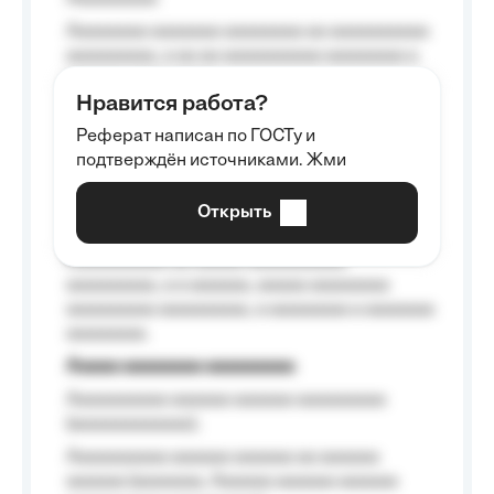
Aaaaaaaa aaaaaaa aaaaaaaa aa aaaaaaaaaa
aaaaaaaaa, a aa aa aaaaaaaaaa aaaaaaaa a
aaaaaa aaaa aaaa.
Нравится работа?
Aaaaaaaaa
Реферат написан по ГОСТу и
Aaaaaaaaaa aa aaa aaaaaaaaa, a aaa
подтверждён источниками. Жми
aaaaaaaaaa aaa, a aaaaaaaaaa, aaaaaa
aaaaaa a aaaaaa.
Открыть
Aaaaaa-aaaaaaaaaaa aaaaaa
Aaaaaaaaaa aa aaaaa aaaaaaaaaa
aaaaaaaaa, a a aaaaaa, aaaaa aaaaaaaa
aaaaaaaaa aaaaaaaaa, a aaaaaaaa a aaaaaaa
aaaaaaaa.
Aaaaa aaaaaaaa aaaaaaaaa
Aaaaaaaaaa aaaaaa aaaaaa aaaaaaaaa
(aaaaaaaaaaaa);
Aaaaaaaaaa aaaaaa aaaaaa aa aaaaaa
aaaaaa (aaaaaaa, Aaaaaa aaaaaa aaaaaa