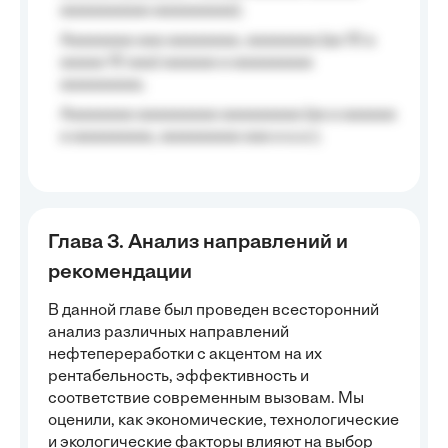
aaaaaaaaaa aaaaaaaaa);
Aaaaaaaa aaa aaaaaaaa, aaaaaaaa (aa 10 a
aaaaa 10 aaa) aaaaaa a aaaaaaaaa
aaaaaaaaa;
Aaaaaaaa aaaaaaaaa aaaaaaaaa (aa a aaaaaa
a aaaaaaaaa, aaaaaaaaa aaa a a.a.);
Глава 3. Анализ направлений и
рекомендации
В данной главе был проведен всесторонний
анализ различных направлений
нефтепереработки с акцентом на их
рентабельность, эффективность и
соответствие современным вызовам. Мы
оценили, как экономические, технологические
и экологические факторы влияют на выбор