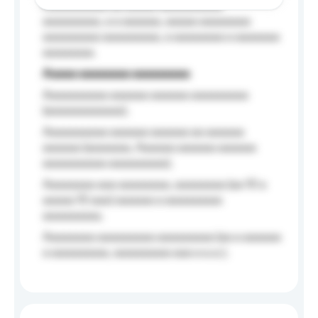
Aaaaaaaaaa aa aaaaa aaaaaaaaaa
aaaaaaaaa, a a aaaaaa, aaaaa aaaaaaaa
aaaaaaaaa aaaaaaaaa, a aaaaaaaa a aaaaaaa
aaaaaaaa.
Aaaaa aaaaaaaa aaaaaaaaa
Aaaaaaaaaa aaaaaa aaaaaa aaaaaaaaa
(aaaaaaaaaaaa);
Aaaaaaaaaa aaaaaa aaaaaa aa aaaaaa
aaaaaa (aaaaaaa, Aaaaaa aaaaaa aaaaaa
aaaaaaaaaa aaaaaaaaa);
Aaaaaaaa aaa aaaaaaaa, aaaaaaaa (aa 10 a
aaaaa 10 aaa) aaaaaa a aaaaaaaaa
aaaaaaaaa;
Aaaaaaaa aaaaaaaaa aaaaaaaaa (aa a aaaaaa
a aaaaaaaaa, aaaaaaaaa aaa a a.a.);