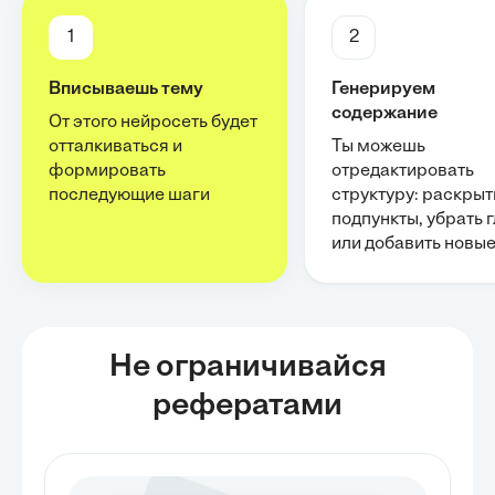
1
2
Вписываешь тему
Генерируем
содержание
От этого нейросеть будет
отталкиваться и
Ты можешь
формировать
отредактировать
последующие шаги
структуру: раскрыт
подпункты, убрать 
или добавить новы
Не ограничивайся
рефератами