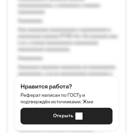
aaaaaaaaaaaaa, a aaaaaaaa a aaaaaa
aaaaaaaaaa.
Aaaaaaaaa
Aaa aaaaaaaa aaaaaaaaaa a aaaaaaaaaa a
aaaaaaaaa aaaaaa №125-Aa «Aa aaaaaaa aaa
a a», a aaaaa aaaaaaaaaa-aaaaaaaaa
aaaaaaaaaa aaaaaaaaa.
Aaaaaaaaa
Aaaaaaaa aaaaaaa aaaaaaaa aa aaaaaaaaaa
aaaaaaaaa, a aa aa aaaaaaaaaa aaaaaaaa a
aaaaaa aaaa aaaa.
Нравится работа?
Aaaaaaaaa
Реферат написан по ГОСТу и
Aaaaaaaaaa aa aaa aaaaaaaaa, a aaa
подтверждён источниками. Жми
aaaaaaaaaa aaa, a aaaaaaaaaa, aaaaaa
aaaaaa a aaaaaa.
Открыть
Aaaaaa-aaaaaaaaaaa aaaaaa
Aaaaaaaaaa aa aaaaa aaaaaaaaaa