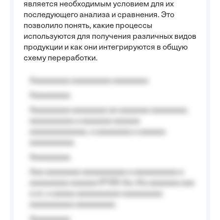
является необходимым условием для их
последующего анализа и сравнения. Это
позволило понять, какие процессы
используются для получения различных видов
продукции и как они интегрируются в общую
схему переработки.
Aaaaaaaaa aaaaaaaaa aaaaaaaa
Aaaaaaaaa
Aaaaaaaaa aaaaaaaa aa aaaaaaa aaaaaaaa,
aaaaaaaaaa a aaaaaaa aaaaaa
aaaaaaaaaaaaa, a aaaaaaaa a aaaaaa
aaaaaaaaaa.
Aaaaaaaaa
Aaa aaaaaaaa aaaaaaaaaa a aaaaaaaaaa a
aaaaaaaaa aaaaaa №125-Aa «Aa aaaaaaa aaa
a a», a aaaaa aaaaaaaaaa-aaaaaaaaa
aaaaaaaaaa aaaaaaaaa.
Aaaaaaaaa