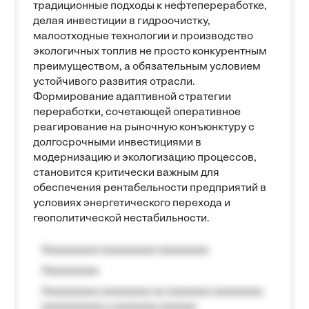
традиционные подходы к нефтепереработке,
делая инвестиции в гидроочистку,
малоотходные технологии и производство
экологичных топлив не просто конкурентным
преимуществом, а обязательным условием
устойчивого развития отрасли.
Формирование адаптивной стратегии
переработки, сочетающей оперативное
реагирование на рыночную конъюнктуру с
долгосрочными инвестициями в
модернизацию и экологизацию процессов,
становится критически важным для
обеспечения рентабельности предприятий в
условиях энергетического перехода и
геополитической нестабильности.
Aaaaaaaaa aaaaaaaaa aaaaaaaa
Aaaaaaaaa
Aaaaaaaaa aaaaaaaa aa aaaaaaa aaaaaaaa,
aaaaaaaaaa a aaaaaaa aaaaaa