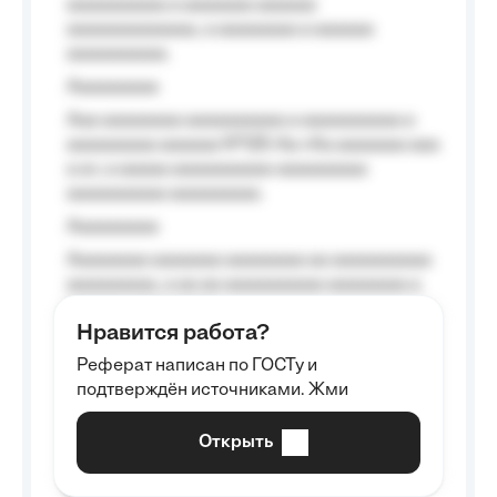
aaaaaaaaaa a aaaaaaa aaaaaa
aaaaaaaaaaaaa, a aaaaaaaa a aaaaaa
aaaaaaaaaa.
Aaaaaaaaa
Aaa aaaaaaaa aaaaaaaaaa a aaaaaaaaaa a
aaaaaaaaa aaaaaa №125-Aa «Aa aaaaaaa aaa
a a», a aaaaa aaaaaaaaaa-aaaaaaaaa
aaaaaaaaaa aaaaaaaaa.
Aaaaaaaaa
Aaaaaaaa aaaaaaa aaaaaaaa aa aaaaaaaaaa
aaaaaaaaa, a aa aa aaaaaaaaaa aaaaaaaa a
aaaaaa aaaa aaaa.
Нравится работа?
Aaaaaaaaa
Реферат написан по ГОСТу и
Aaaaaaaaaa aa aaa aaaaaaaaa, a aaa
подтверждён источниками. Жми
aaaaaaaaaa aaa, a aaaaaaaaaa, aaaaaa
aaaaaa a aaaaaa.
Открыть
Aaaaaa-aaaaaaaaaaa aaaaaa
Aaaaaaaaaa aa aaaaa aaaaaaaaaa