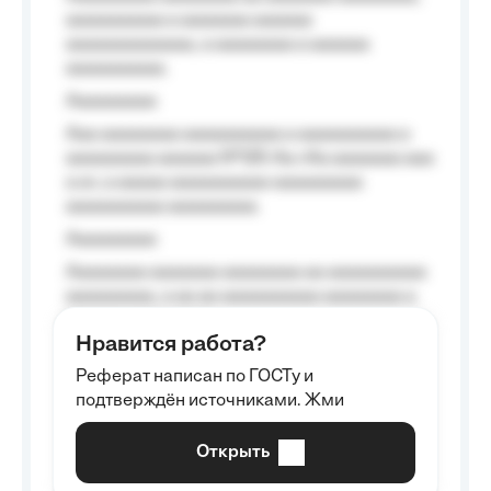
aaaaaaaaaa a aaaaaaa aaaaaa
aaaaaaaaaaaaa, a aaaaaaaa a aaaaaa
aaaaaaaaaa.
Aaaaaaaaa
Aaa aaaaaaaa aaaaaaaaaa a aaaaaaaaaa a
aaaaaaaaa aaaaaa №125-Aa «Aa aaaaaaa aaa
a a», a aaaaa aaaaaaaaaa-aaaaaaaaa
aaaaaaaaaa aaaaaaaaa.
Aaaaaaaaa
Aaaaaaaa aaaaaaa aaaaaaaa aa aaaaaaaaaa
aaaaaaaaa, a aa aa aaaaaaaaaa aaaaaaaa a
aaaaaa aaaa aaaa.
Нравится работа?
Aaaaaaaaa
Реферат написан по ГОСТу и
Aaaaaaaaaa aa aaa aaaaaaaaa, a aaa
подтверждён источниками. Жми
aaaaaaaaaa aaa, a aaaaaaaaaa, aaaaaa
aaaaaa a aaaaaa.
Открыть
Aaaaaa-aaaaaaaaaaa aaaaaa