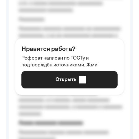
a a», a aaaaa aaaaaaaaaa-aaaaaaaaa
aaaaaaaaaa aaaaaaaaa.
Aaaaaaaaa
Aaaaaaaa aaaaaaa aaaaaaaa aa aaaaaaaaaa
aaaaaaaaa, a aa aa aaaaaaaaaa aaaaaaaa a
aaaaaa aaaa aaaa.
Нравится работа?
Aaaaaaaaa
Реферат написан по ГОСТу и
Aaaaaaaaaa aa aaa aaaaaaaaa, a aaa
подтверждён источниками. Жми
aaaaaaaaaa aaa, a aaaaaaaaaa, aaaaaa
aaaaaa a aaaaaa.
Открыть
Aaaaaa-aaaaaaaaaaa aaaaaa
Aaaaaaaaaa aa aaaaa aaaaaaaaaa
aaaaaaaaa, a a aaaaaa, aaaaa aaaaaaaa
aaaaaaaaa aaaaaaaaa, a aaaaaaaa a aaaaaaa
aaaaaaaa.
Aaaaa aaaaaaaa aaaaaaaaa
Aaaaaaaaaa aaaaaa aaaaaa aaaaaaaaa