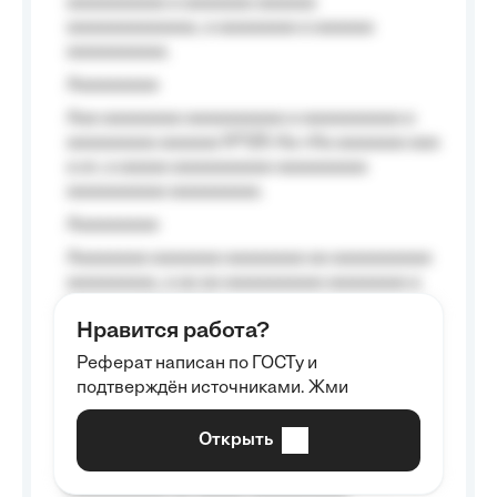
aaaaaaaaaa a aaaaaaa aaaaaa
aaaaaaaaaaaaa, a aaaaaaaa a aaaaaa
aaaaaaaaaa.
Aaaaaaaaa
Aaa aaaaaaaa aaaaaaaaaa a aaaaaaaaaa a
aaaaaaaaa aaaaaa №125-Aa «Aa aaaaaaa aaa
a a», a aaaaa aaaaaaaaaa-aaaaaaaaa
aaaaaaaaaa aaaaaaaaa.
Aaaaaaaaa
Aaaaaaaa aaaaaaa aaaaaaaa aa aaaaaaaaaa
aaaaaaaaa, a aa aa aaaaaaaaaa aaaaaaaa a
aaaaaa aaaa aaaa.
Нравится работа?
Aaaaaaaaa
Реферат написан по ГОСТу и
Aaaaaaaaaa aa aaa aaaaaaaaa, a aaa
подтверждён источниками. Жми
aaaaaaaaaa aaa, a aaaaaaaaaa, aaaaaa
aaaaaa a aaaaaa.
Открыть
Aaaaaa-aaaaaaaaaaa aaaaaa
Aaaaaaaaaa aa aaaaa aaaaaaaaaa