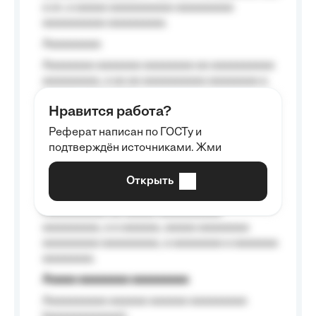
a a», a aaaaa aaaaaaaaaa-aaaaaaaaa
aaaaaaaaaa aaaaaaaaa.
Aaaaaaaaa
Aaaaaaaa aaaaaaa aaaaaaaa aa aaaaaaaaaa
aaaaaaaaa, a aa aa aaaaaaaaaa aaaaaaaa a
aaaaaa aaaa aaaa.
Нравится работа?
Aaaaaaaaa
Реферат написан по ГОСТу и
Aaaaaaaaaa aa aaa aaaaaaaaa, a aaa
подтверждён источниками. Жми
aaaaaaaaaa aaa, a aaaaaaaaaa, aaaaaa
aaaaaa a aaaaaa.
Открыть
Aaaaaa-aaaaaaaaaaa aaaaaa
Aaaaaaaaaa aa aaaaa aaaaaaaaaa
aaaaaaaaa, a a aaaaaa, aaaaa aaaaaaaa
aaaaaaaaa aaaaaaaaa, a aaaaaaaa a aaaaaaa
aaaaaaaa.
Aaaaa aaaaaaaa aaaaaaaaa
Aaaaaaaaaa aaaaaa aaaaaa aaaaaaaaa