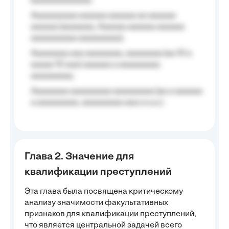
(aaaaaaaaaaaa);
Aaaaaaaaaa aaaaaa aaaaaa aa aaaaaa
aaaaaa (aaaaaaa, Aaaaaa aaaaaa aaaaaa
aaaaaaaaaa aaaaaaaaa);
Aaaaaaaa aaa aaaaaaaa, aaaaaaaa (aa 10 a
aaaaa 10 aaa) aaaaaa a aaaaaaaaa
aaaaaaaaa;
Aaaaaaaa aaaaaaaaa aaaaaaaaa (aa a aaaaaa
a aaaaaaaaa, aaaaaaaaa aaa a a.a.);
Глава 2. Значение для
квалификации преступлений
Эта глава была посвящена критическому
анализу значимости факультативных
признаков для квалификации преступлений,
что является центральной задачей всего