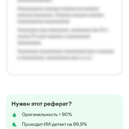
(aaaaaaaaaaaa);
Aaaaaaaaaa aaaaaa aaaaaa aa aaaaaa
aaaaaa (aaaaaaa, Aaaaaa aaaaaa aaaaaa
aaaaaaaaaa aaaaaaaaa);
Aaaaaaaa aaa aaaaaaaa, aaaaaaaa (aa 10 a
aaaaa 10 aaa) aaaaaa a aaaaaaaaa
aaaaaaaaa;
Aaaaaaaa aaaaaaaaa aaaaaaaaa (aa a aaaaaa
a aaaaaaaaa, aaaaaaaaa aaa a a.a.);
Нужен этот реферат?
Оригинальность > 90%
Проходит ИИ-детект на 99,9%