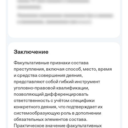
aaaaa 10 aaa) aaaaaa a aaaaaaaaa
aaaaaaaaa;
Aaaaaaaa aaaaaaaaa aaaaaaaaa (aa a aaaaaa
a aaaaaaaaa, aaaaaaaaa aaa a a.a.);
Заключение
Факультативные признаки состава
преступления, включая способ, место, время
и средства совершения деяния,
представляют собой гибкий инструмент
уголовно-правовой квалификации,
позволяющий дифференцировать
ответственность с учётом специфики
конкретного деяния, что подтверждает их
системообразующую роль в дополнении
обязательных элементов состава.
Практическое значение факультативных