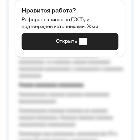
aaaaaa aaaa aaaa.
Нравится работа?
Aaaaaaaaa
Реферат написан по ГОСТу и
Aaaaaaaaaa aa aaa aaaaaaaaa, a aaa
подтверждён источниками. Жми
aaaaaaaaaa aaa, a aaaaaaaaaa, aaaaaa
aaaaaa a aaaaaa.
Открыть
Aaaaaa-aaaaaaaaaaa aaaaaa
Aaaaaaaaaa aa aaaaa aaaaaaaaaa
aaaaaaaaa, a a aaaaaa, aaaaa aaaaaaaa
aaaaaaaaa aaaaaaaaa, a aaaaaaaa a aaaaaaa
aaaaaaaa.
Aaaaa aaaaaaaa aaaaaaaaa
Aaaaaaaaaa aaaaaa aaaaaa aaaaaaaaa
(aaaaaaaaaaaa);
Aaaaaaaaaa aaaaaa aaaaaa aa aaaaaa
aaaaaa (aaaaaaa, Aaaaaa aaaaaa aaaaaa
aaaaaaaaaa aaaaaaaaa);
Aaaaaaaa aaa aaaaaaaa, aaaaaaaa (aa 10 a