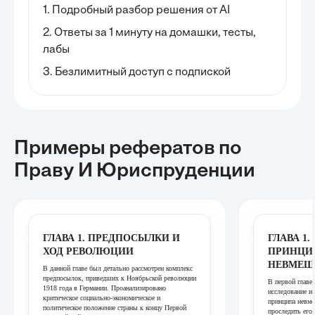
1. Подробный разбор решения от AI
2. Ответы за 1 минуту на домашки, тесты,
лабы
3. Безлимитный доступ с подпиской
Примеры рефератов
по
Праву И Юриспруденции
ГЛАВА 1. ПРЕДПОСЫЛКИ И
ГЛАВА 1
ХОД РЕВОЛЮЦИИ
ПРИНЦИ
НЕВМЕШ
В данной главе был детально рассмотрен комплекс
предпосылок, приведших к Ноябрьской революции
В первой главе
1918 года в Германии. Проанализировано
исследование и
критическое социально-экономическое и
принципа невме
политическое положение страны к концу Первой
проследить его