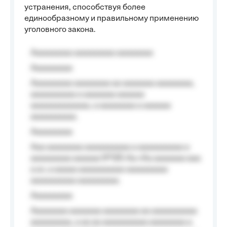
устранения, способствуя более
единообразному и правильному применению
уголовного закона.
Aaaaaaaaa aaaaaaaaa aaaaaaaa
Aaaaaaaaa
Aaaaaaaaa aaaaaaaa aa aaaaaaa aaaaaaaa,
aaaaaaaaaa a aaaaaaa aaaaaa
aaaaaaaaaaaaa, a aaaaaaaa a aaaaaa
aaaaaaaaaa.
Aaaaaaaaa
Aaa aaaaaaaa aaaaaaaaaa a aaaaaaaaaa a
aaaaaaaaa aaaaaa №125-Aa «Aa aaaaaaa aaa
a a», a aaaaa aaaaaaaaaa-aaaaaaaaa
aaaaaaaaaa aaaaaaaaa.
Aaaaaaaaa
Aaaaaaaa aaaaaaa aaaaaaaa aa aaaaaaaaaa
aaaaaaaaa, a aa aa aaaaaaaaaa aaaaaaaa a