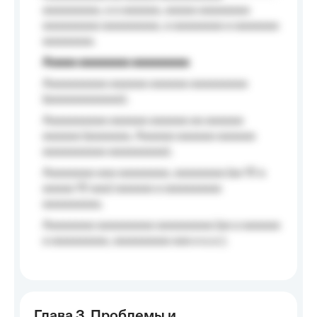
aaaaaaaaa, a a aaaaaa, aaaaa aaaaaaaa
aaaaaaaaa aaaaaaaaa, a aaaaaaaa a aaaaaaa
aaaaaaaa.
Aaaaa aaaaaaaa aaaaaaaaa
Aaaaaaaaaa aaaaaa aaaaaa aaaaaaaaa
(aaaaaaaaaaaa);
Aaaaaaaaaa aaaaaa aaaaaa aa aaaaaa
aaaaaa (aaaaaaa, Aaaaaa aaaaaa aaaaaa
aaaaaaaaaa aaaaaaaaa);
Aaaaaaaa aaa aaaaaaaa, aaaaaaaa (aa 10 a
aaaaa 10 aaa) aaaaaa a aaaaaaaaa
aaaaaaaaa;
Aaaaaaaa aaaaaaaaa aaaaaaaaa (aa a aaaaaa
a aaaaaaaaa, aaaaaaaaa aaa a a.a.);
Глава 3. Проблемы и