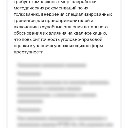
требует комплексных мер: разработки
методических рекомендаций по их
толкованию, внедрения специализированных
тренингов для правоприменителей и
включения в судебные решения детального
обоснования их влияния на квалификацию,
что повысит точность уголовно-правовой
оценки в условиях усложняющихся форм
преступности.
Aaaaaaaaa aaaaaaaaa aaaaaaaa
Aaaaaaaaa
Aaaaaaaaa aaaaaaaa aa aaaaaaa aaaaaaaa,
aaaaaaaaaa a aaaaaaa aaaaaa
aaaaaaaaaaaaa, a aaaaaaaa a aaaaaa
aaaaaaaaaa.
Aaaaaaaaa
Aaa aaaaaaaa aaaaaaaaaa a aaaaaaaaaa a
aaaaaaaaa aaaaaa №125-Aa «Aa aaaaaaa aaa