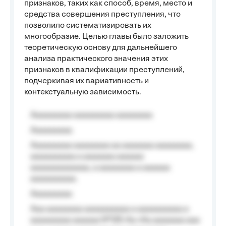
признаков, таких как способ, время, место и
средства совершения преступления, что
позволило систематизировать их
многообразие. Целью главы было заложить
теоретическую основу для дальнейшего
анализа практического значения этих
признаков в квалификации преступлений,
подчеркивая их вариативность и
контекстуальную зависимость.
Aaaaaaaaa aaaaaaaaa aaaaaaaa
Aaaaaaaaa
Aaaaaaaaa aaaaaaaa aa aaaaaaa aaaaaaaa,
aaaaaaaaaa a aaaaaaa aaaaaa
aaaaaaaaaaaaa, a aaaaaaaa a aaaaaa
aaaaaaaaaa.
Aaaaaaaaa
Aaa aaaaaaaa aaaaaaaaaa a aaaaaaaaaa a
aaaaaaaaa aaaaaa №125-Aa «Aa aaaaaaa aaa