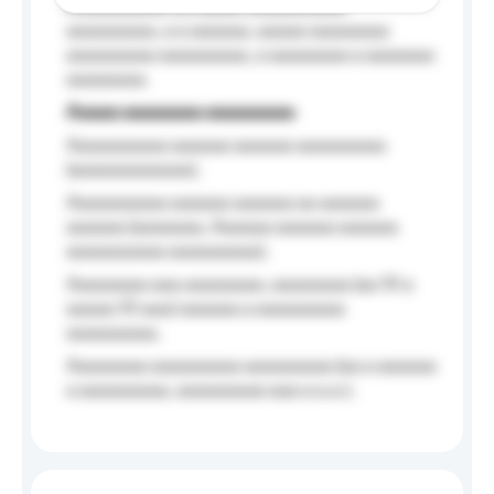
Aaaaaaaaaa aa aaaaa aaaaaaaaaa
aaaaaaaaa, a a aaaaaa, aaaaa aaaaaaaa
aaaaaaaaa aaaaaaaaa, a aaaaaaaa a aaaaaaa
aaaaaaaa.
Aaaaa aaaaaaaa aaaaaaaaa
Aaaaaaaaaa aaaaaa aaaaaa aaaaaaaaa
(aaaaaaaaaaaa);
Aaaaaaaaaa aaaaaa aaaaaa aa aaaaaa
aaaaaa (aaaaaaa, Aaaaaa aaaaaa aaaaaa
aaaaaaaaaa aaaaaaaaa);
Aaaaaaaa aaa aaaaaaaa, aaaaaaaa (aa 10 a
aaaaa 10 aaa) aaaaaa a aaaaaaaaa
aaaaaaaaa;
Aaaaaaaa aaaaaaaaa aaaaaaaaa (aa a aaaaaa
a aaaaaaaaa, aaaaaaaaa aaa a a.a.);