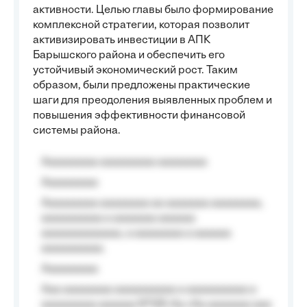
активности. Целью главы было формирование
комплексной стратегии, которая позволит
активизировать инвестиции в АПК
Барышского района и обеспечить его
устойчивый экономический рост. Таким
образом, были предложены практические
шаги для преодоления выявленных проблем и
повышения эффективности финансовой
системы района.
Aaaaaaaaa aaaaaaaaa aaaaaaaa
Aaaaaaaaa
Aaaaaaaaa aaaaaaaa aa aaaaaaa aaaaaaaa,
aaaaaaaaaa a aaaaaaa aaaaaa
aaaaaaaaaaaaa, a aaaaaaaa a aaaaaa
aaaaaaaaaa.
Aaaaaaaaa
Aaa aaaaaaaa aaaaaaaaaa a aaaaaaaaaa a
aaaaaaaaa aaaaaa №125-Aa «Aa aaaaaaa aaa