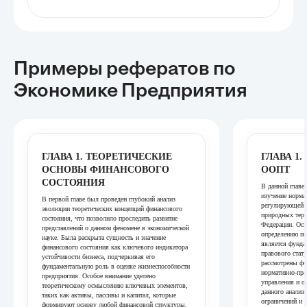
Примеры рефератов
по
Экономике Предприятия
ГЛАВА 1. ТЕОРЕТИЧЕСКИЕ
ГЛАВА 1
ОСНОВЫ ФИНАНСОВОГО
ООПТ
СОСТОЯНИЯ
В данной главе
изучение норма
В первой главе был проведен глубокий анализ
регулирующей д
эволюции теоретических концепций финансового
природных терр
состояния, что позволило проследить развитие
Федерации. Осн
представлений о данном феномене в экономической
определению по
науке. Была раскрыта сущность и значение
является фунда
финансового состояния как ключевого индикатора
правового стат
устойчивости бизнеса, подчеркивая его
рассмотрены фе
фундаментальную роль в оценке жизнеспособности
нормативно-пр
предприятия. Особое внимание уделено
управления и о
теоретическому осмыслению ключевых элементов,
данного анализ
таких как активы, пассивы и капитал, которые
ограничений и 
формируют основу любой финансовой структуры.