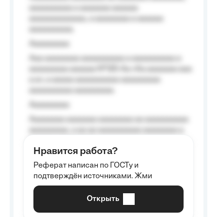
aaaaaaaaaa a aaaaaaa aaaaaa
aaaaaaaaaaaaa, a aaaaaaaa a aaaaaa
aaaaaaaaaa.
Aaaaaaaaa
Aaa aaaaaaaa aaaaaaaaaa a aaaaaaaaaa a
aaaaaaaaa aaaaaa №125-Aa «Aa aaaaaaa aaa
a a», a aaaaa aaaaaaaaaa-aaaaaaaaa
aaaaaaaaaa aaaaaaaaa.
Aaaaaaaaa
Aaaaaaaa aaaaaaa aaaaaaaa aa aaaaaaaaaa
aaaaaaaaa, a aa aa aaaaaaaaaa aaaaaaaa a
aaaaaa aaaa aaaa.
Нравится работа?
Aaaaaaaaa
Реферат написан по ГОСТу и
Aaaaaaaaaa aa aaa aaaaaaaaa, a aaa
подтверждён источниками. Жми
aaaaaaaaaa aaa, a aaaaaaaaaa, aaaaaa
aaaaaa a aaaaaa.
Открыть
Aaaaaa-aaaaaaaaaaa aaaaaa