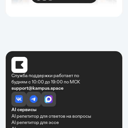
Служба поддержки работает по
будням с 10:00 до 19:00 по МСК
support@kampus.space
Очень быстро, недорого, качественно,
доступно
•
Алексей Антонов
27 мая, 2025
Обучение с Кампус Хаб — очень экономит
AI сервисы
время с возможностю узнать много новой и
AI репетитор для ответов на вопросы
полезной информации. Рекомендую ...
AI репетитор для эссе