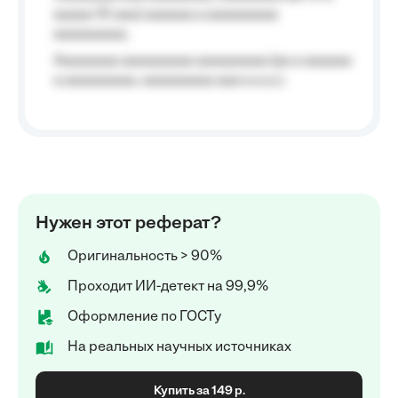
aaaaa 10 aaa) aaaaaa a aaaaaaaaa
aaaaaaaaa;
Aaaaaaaa aaaaaaaaa aaaaaaaaa (aa a aaaaaa
a aaaaaaaaa, aaaaaaaaa aaa a a.a.);
Нужен этот реферат?
Оригинальность > 90%
Проходит ИИ-детект на 99,9%
Оформление по ГОСТу
На реальных научных источниках
Купить за 149 р.