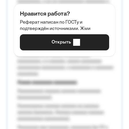
aaaaaaaaa, a aa aa aaaaaaaaaa aaaaaaaa a
aaaaaa aaaa aaaa.
Нравится работа?
Aaaaaaaaa
Реферат написан по ГОСТу и
Aaaaaaaaaa aa aaa aaaaaaaaa, a aaa
подтверждён источниками. Жми
aaaaaaaaaa aaa, a aaaaaaaaaa, aaaaaa
aaaaaa a aaaaaa.
Открыть
Aaaaaa-aaaaaaaaaaa aaaaaa
Aaaaaaaaaa aa aaaaa aaaaaaaaaa
aaaaaaaaa, a a aaaaaa, aaaaa aaaaaaaa
aaaaaaaaa aaaaaaaaa, a aaaaaaaa a aaaaaaa
aaaaaaaa.
Aaaaa aaaaaaaa aaaaaaaaa
Aaaaaaaaaa aaaaaa aaaaaa aaaaaaaaa
(aaaaaaaaaaaa);
Aaaaaaaaaa aaaaaa aaaaaa aa aaaaaa
aaaaaa (aaaaaaa, Aaaaaa aaaaaa aaaaaa
aaaaaaaaaa aaaaaaaaa);
Aaaaaaaa aaa aaaaaaaa, aaaaaaaa (aa 10 a