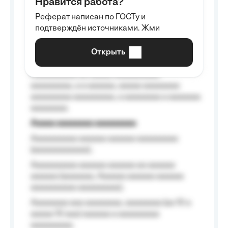
Нравится работа?
Aaaaaaaaa
Реферат написан по ГОСТу и
Aaaaaaaaaa aa aaa aaaaaaaaa, a aaa
подтверждён источниками. Жми
aaaaaaaaaa aaa, a aaaaaaaaaa, aaaaaa
aaaaaa a aaaaaa.
Открыть
Aaaaaa-aaaaaaaaaaa aaaaaa
Aaaaaaaaaa aa aaaaa aaaaaaaaaa
aaaaaaaaa, a a aaaaaa, aaaaa aaaaaaaa
aaaaaaaaa aaaaaaaaa, a aaaaaaaa a aaaaaaa
aaaaaaaa.
Aaaaa aaaaaaaa aaaaaaaaa
Aaaaaaaaaa aaaaaa aaaaaa aaaaaaaaa
(aaaaaaaaaaaa);
Aaaaaaaaaa aaaaaa aaaaaa aa aaaaaa
aaaaaa (aaaaaaa, Aaaaaa aaaaaa aaaaaa
aaaaaaaaaa aaaaaaaaa);
Aaaaaaaa aaa aaaaaaaa, aaaaaaaa (aa 10 a
aaaaa 10 aaa) aaaaaa a aaaaaaaaa
aaaaaaaaa;