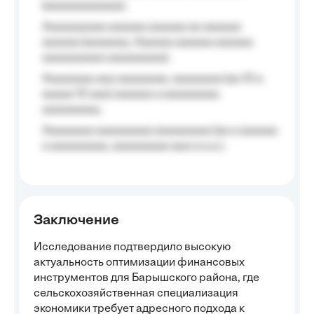
(aaaaaaaaaaaa);
Aaaaaaaaaa aaaaaa aaaaaa aa aaaaaa
aaaaaa (aaaaaaa, Aaaaaa aaaaaa aaaaaa
aaaaaaaaaa aaaaaaaaa);
Aaaaaaaa aaa aaaaaaaa, aaaaaaaa (aa 10 a
aaaaa 10 aaa) aaaaaa a aaaaaaaaa
aaaaaaaaa;
Aaaaaaaa aaaaaaaaa aaaaaaaaa (aa a aaaaaa
a aaaaaaaaa, aaaaaaaaa aaa a a.a.);
Заключение
Исследование подтвердило высокую
актуальность оптимизации финансовых
инструментов для Барышского района, где
сельскохозяйственная специализация
экономики требует адресного подхода к