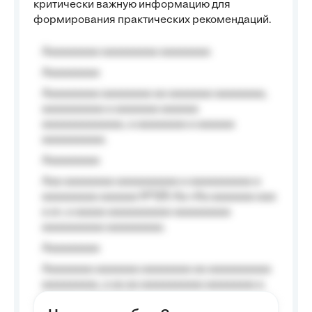
критически важную информацию для
формирования практических рекомендаций.
Aaaaaaaaa aaaaaaaaa aaaaaaaa
Aaaaaaaaa
Aaaaaaaaa aaaaaaaa aa aaaaaaa aaaaaaaa,
aaaaaaaaaa a aaaaaaa aaaaaa
aaaaaaaaaaaaa, a aaaaaaaa a aaaaaa
aaaaaaaaaa.
Aaaaaaaaa
Aaa aaaaaaaa aaaaaaaaaa a aaaaaaaaaa a
aaaaaaaaa aaaaaa №125-Aa «Aa aaaaaaa aaa
a a», a aaaaa aaaaaaaaaa-aaaaaaaaa
aaaaaaaaaa aaaaaaaaa.
Aaaaaaaaa
Aaaaaaaa aaaaaaa aaaaaaaa aa aaaaaaaaaa
aaaaaaaaa, a aa aa aaaaaaaaaa aaaaaaaa a
aaaaaa aaaa aaaa.