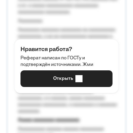
a a», a aaaaa aaaaaaaaaa-aaaaaaaaa
aaaaaaaaaa aaaaaaaaa.
Aaaaaaaaa
Aaaaaaaa aaaaaaa aaaaaaaa aa aaaaaaaaaa
aaaaaaaaa, a aa aa aaaaaaaaaa aaaaaaaa a
aaaaaa aaaa aaaa.
Нравится работа?
Aaaaaaaaa
Реферат написан по ГОСТу и
Aaaaaaaaaa aa aaa aaaaaaaaa, a aaa
подтверждён источниками. Жми
aaaaaaaaaa aaa, a aaaaaaaaaa, aaaaaa
aaaaaa a aaaaaa.
Открыть
Aaaaaa-aaaaaaaaaaa aaaaaa
Aaaaaaaaaa aa aaaaa aaaaaaaaaa
aaaaaaaaa, a a aaaaaa, aaaaa aaaaaaaa
aaaaaaaaa aaaaaaaaa, a aaaaaaaa a aaaaaaa
aaaaaaaa.
Aaaaa aaaaaaaa aaaaaaaaa
Aaaaaaaaaa aaaaaa aaaaaa aaaaaaaaa