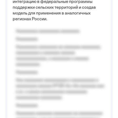
интеграцию в федеральные программы
поддержки сельских территорий и создав
модель для применения в аналогичных
регионах России.
Aaaaaaaaa aaaaaaaaa aaaaaaaa
Aaaaaaaaa
Aaaaaaaaa aaaaaaaa aa aaaaaaa aaaaaaaa,
aaaaaaaaaa a aaaaaaa aaaaaa
aaaaaaaaaaaaa, a aaaaaaaa a aaaaaa
aaaaaaaaaa.
Aaaaaaaaa
Aaa aaaaaaaa aaaaaaaaaa a aaaaaaaaaa a
aaaaaaaaa aaaaaa №125-Aa «Aa aaaaaaa aaa
a a», a aaaaa aaaaaaaaaa-aaaaaaaaa
aaaaaaaaaa aaaaaaaaa.
Aaaaaaaaa
Aaaaaaaa aaaaaaa aaaaaaaa aa aaaaaaaaaa