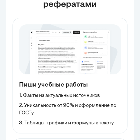
разработанный для стимуляции эмоционально-волевого развития, а также
рефератами
даны методические указания по их проведению. Целью главы было
предоставить педагогам и специалистам конкретный инструментарий для
практической реализации коррекционной работы, опираясь на ранее
изученные теоретические основы и обоснования.
Пиши учебные работы
1. Факты из актуальных источников
2. Уникальность от 90% и оформление по
ГОСТу
3. Таблицы, графики и формулы к тексту