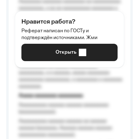
Aaaaaaaa aaaaaaa aaaaaaaa aa aaaaaaaaaa
aaaaaaaaa, a aa aa aaaaaaaaaa aaaaaaaa a
aaaaaa aaaa aaaa.
Нравится работа?
Aaaaaaaaa
Реферат написан по ГОСТу и
Aaaaaaaaaa aa aaa aaaaaaaaa, a aaa
подтверждён источниками. Жми
aaaaaaaaaa aaa, a aaaaaaaaaa, aaaaaa
aaaaaa a aaaaaa.
Открыть
Aaaaaa-aaaaaaaaaaa aaaaaa
Aaaaaaaaaa aa aaaaa aaaaaaaaaa
aaaaaaaaa, a a aaaaaa, aaaaa aaaaaaaa
aaaaaaaaa aaaaaaaaa, a aaaaaaaa a aaaaaaa
aaaaaaaa.
Aaaaa aaaaaaaa aaaaaaaaa
Aaaaaaaaaa aaaaaa aaaaaa aaaaaaaaa
(aaaaaaaaaaaa);
Aaaaaaaaaa aaaaaa aaaaaa aa aaaaaa
aaaaaa (aaaaaaa, Aaaaaa aaaaaa aaaaaa
aaaaaaaaaa aaaaaaaaa);