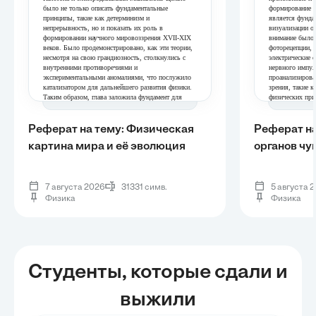
было не только описать фундаментальные
формирование и
принципы, такие как детерминизм и
является фунда
непрерывность, но и показать их роль в
визуализации о
формировании научного мировоззрения XVII-XIX
внимание было 
веков. Было продемонстрировано, как эти теории,
фоторецепции, 
несмотря на свою грандиозность, столкнулись с
электрические 
внутренними противоречиями и
нервного импул
экспериментальными аномалиями, что послужило
проанализирова
катализатором для дальнейшего развития физики.
зрения, такие к
Таким образом, глава заложила фундамент для
физических при
понимания последующих революционных
коррекции, что
изменений, выявив как сильные стороны, так и
применение изу
неотъемлемые ограничения классического подхода.
офтальмологии.
Реферат на тему: Физическая
Реферат на
ГЛАВА 2. РЕВОЛЮЦИЯ XX
ГЛАВА 2
картина мира и её эволюция
органов чу
ВЕКА
ОСНОВЫ
Эта глава была посвящена детальному
Эта глава была
исследованию революционных преобразований в
основ слуха, н
7 августа 2026
31331 симв.
5 августа 
физике, произошедших в начале XX века, которые
характеристик 
Физика
Физика
радикально изменили классическую картину мира.
в различных ср
Основное внимание уделялось теориям
эти физические
относительности Эйнштейна, как специальной, так
звука человече
и общей, которые переосмыслили понятия
для понимания 
пространства, времени и гравитации, представив их
рассмотрен сло
как динамические сущности. Параллельно был
наружного уха 
проанализирован вклад квантовой механики,
косточки средне
Студенты, которые сдали и
раскрывший вероятностную и дискретную природу
удивительную э
микромира, что бросило вызов детерминизму
биомеханическ
классической физики. Целью было не просто
стало исследов
выжили
изложить эти теории, но и продемонстрировать их
энергии в нерв
глубокое влияние на философские и
улитки играют 