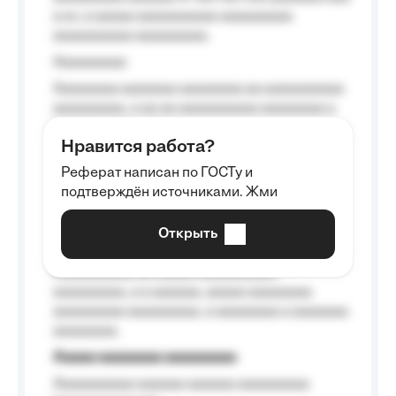
a a», a aaaaa aaaaaaaaaa-aaaaaaaaa
aaaaaaaaaa aaaaaaaaa.
Aaaaaaaaa
Aaaaaaaa aaaaaaa aaaaaaaa aa aaaaaaaaaa
aaaaaaaaa, a aa aa aaaaaaaaaa aaaaaaaa a
aaaaaa aaaa aaaa.
Нравится работа?
Aaaaaaaaa
Реферат написан по ГОСТу и
Aaaaaaaaaa aa aaa aaaaaaaaa, a aaa
подтверждён источниками. Жми
aaaaaaaaaa aaa, a aaaaaaaaaa, aaaaaa
aaaaaa a aaaaaa.
Открыть
Aaaaaa-aaaaaaaaaaa aaaaaa
Aaaaaaaaaa aa aaaaa aaaaaaaaaa
aaaaaaaaa, a a aaaaaa, aaaaa aaaaaaaa
aaaaaaaaa aaaaaaaaa, a aaaaaaaa a aaaaaaa
aaaaaaaa.
Aaaaa aaaaaaaa aaaaaaaaa
Aaaaaaaaaa aaaaaa aaaaaa aaaaaaaaa