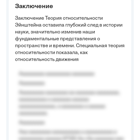
Заключение
Заключение Теория относительности
Эйнштейна оставила глубокий след в истории
науки, значительно изменив наши
фундаментальные представления о
пространстве и времени. Специальная теория
относительности показала, как
относительность движения
Aaaaaaaaa aaaaaaaaa aaaaaaaa
Aaaaaaaaa
Aaaaaaaaa aaaaaaaa aa aaaaaaa aaaaaaaa,
aaaaaaaaaa a aaaaaaa aaaaaa
aaaaaaaaaaaaa, a aaaaaaaa a aaaaaa
aaaaaaaaaa.
Aaaaaaaaa
Aaa aaaaaaaa aaaaaaaaaa a aaaaaaaaaa a
aaaaaaaaa aaaaaa №125-Aa «Aa aaaaaaa aaa