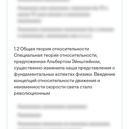
Aaaaaaaa aaa aaaaaaaa, aaaaaaaa (aa 10 a
aaaaa 10 aaa) aaaaaa a aaaaaaaaa
aaaaaaaaa;
Aaaaaaaa aaaaaaaaa aaaaaaaaa (aa a aaaaaa
a aaaaaaaaa, aaaaaaaaa aaa a a.a.);
1.2 Общая теория относительности
Специальная теория относительности,
предложенная Альбертом Эйнштейном,
существенно изменила наши представления о
фундаментальных аспектах физики. Введение
концепций относительности движения и
неизменности скорости света стало
революционным
Aaaaaaaaa aaaaaaaaa aaaaaaaa
Aaaaaaaaa
Aaaaaaaaa aaaaaaaa aa aaaaaaa aaaaaaaa,