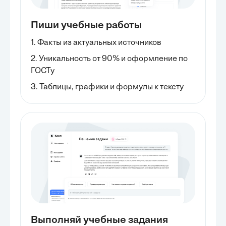
Пиши учебные работы
1. Факты из актуальных источников
2. Уникальность от 90% и оформление по
ГОСТу
3. Таблицы, графики и формулы к тексту
Выполняй учебные задания