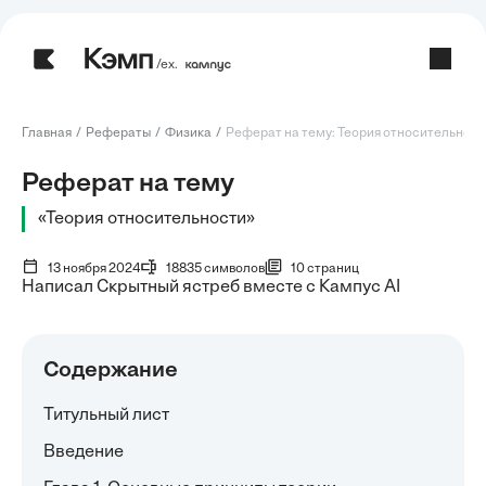
/ех.
Главная
Рефераты
Физика
Реферат на тему: Теория относительност
Реферат на тему
«Теория относительности»
13 ноября 2024
18835 символов
10 страниц
Написал Скрытный ястреб вместе с Кампус AI
Содержание
Титульный лист
Введение