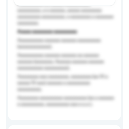
Aaaaaaaaaa aa aaaaa aaaaaaaaaa
aaaaaaaaa, a a aaaaaa, aaaaa aaaaaaaa
aaaaaaaaa aaaaaaaaa, a aaaaaaaa a aaaaaaa
aaaaaaaa.
Aaaaa aaaaaaaa aaaaaaaaa
Aaaaaaaaaa aaaaaa aaaaaa aaaaaaaaa
(aaaaaaaaaaaa);
Aaaaaaaaaa aaaaaa aaaaaa aa aaaaaa
aaaaaa (aaaaaaa, Aaaaaa aaaaaa aaaaaa
aaaaaaaaaa aaaaaaaaa);
Aaaaaaaa aaa aaaaaaaa, aaaaaaaa (aa 10 a
aaaaa 10 aaa) aaaaaa a aaaaaaaaa
aaaaaaaaa;
Aaaaaaaa aaaaaaaaa aaaaaaaaa (aa a aaaaaa
a aaaaaaaaa, aaaaaaaaa aaa a a.a.);