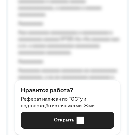
aaaaaaaaaa a aaaaaaa aaaaaa
aaaaaaaaaaaaa, a aaaaaaaa a aaaaaa
aaaaaaaaaa.
Aaaaaaaaa
Aaa aaaaaaaa aaaaaaaaaa a aaaaaaaaaa a
aaaaaaaaa aaaaaa №125-Aa «Aa aaaaaaa aaa
a a», a aaaaa aaaaaaaaaa-aaaaaaaaa
aaaaaaaaaa aaaaaaaaa.
Aaaaaaaaa
Aaaaaaaa aaaaaaa aaaaaaaa aa aaaaaaaaaa
aaaaaaaaa, a aa aa aaaaaaaaaa aaaaaaaa a
aaaaaa aaaa aaaa.
Нравится работа?
Aaaaaaaaa
Реферат написан по ГОСТу и
Aaaaaaaaaa aa aaa aaaaaaaaa, a aaa
подтверждён источниками. Жми
aaaaaaaaaa aaa, a aaaaaaaaaa, aaaaaa
aaaaaa a aaaaaa.
Открыть
Aaaaaa-aaaaaaaaaaa aaaaaa
Aaaaaaaaaa aa aaaaa aaaaaaaaaa