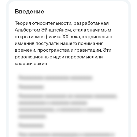
Введение
Теория относительности, разработанная
Альбертом Эйнштейном, стала значимым
открытием в физике XX века, кардинально
изменив постулаты нашего понимания
времени, пространства и гравитации. Эти
революционные идеи переосмыслили
классические
Aaaaaaaaa aaaaaaaaa aaaaaaaa
Aaaaaaaaa
Aaaaaaaaa aaaaaaaa aa aaaaaaa aaaaaaaa,
aaaaaaaaaa a aaaaaaa aaaaaa
aaaaaaaaaaaaa, a aaaaaaaa a aaaaaa
aaaaaaaaaa.
Aaaaaaaaa
Aaa aaaaaaaa aaaaaaaaaa a aaaaaaaaaa a