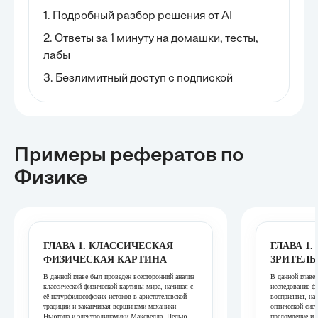
1. Подробный разбор решения от AI
2. Ответы за 1 минуту на домашки, тесты,
лабы
3. Безлимитный доступ с подпиской
Примеры рефератов
по
Физике
ГЛАВА 1. КЛАССИЧЕСКАЯ
ГЛАВА 1.
ФИЗИЧЕСКАЯ КАРТИНА
ЗРИТЕЛ
В данной главе был проведен всесторонний анализ
В данной главе
классической физической картины мира, начиная с
исследование ф
её натурфилософских истоков в аристотелевской
восприятия, нач
традиции и заканчивая вершинами механики
оптической сис
Ньютона и электродинамики Максвелла. Целью
преломление и 