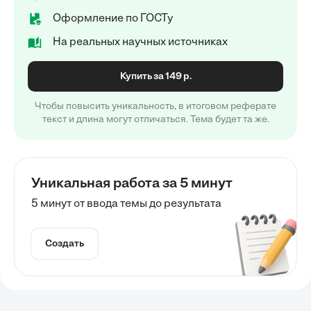
Оформление по ГОСТу
На реальных научных источниках
Купить за 149 р.
Чтобы повысить уникальность, в итоговом реферате
текст и длина могут отличаться. Тема будет та же.
Уникальная работа за 5 минут
5 минут от ввода темы до результата
Создать