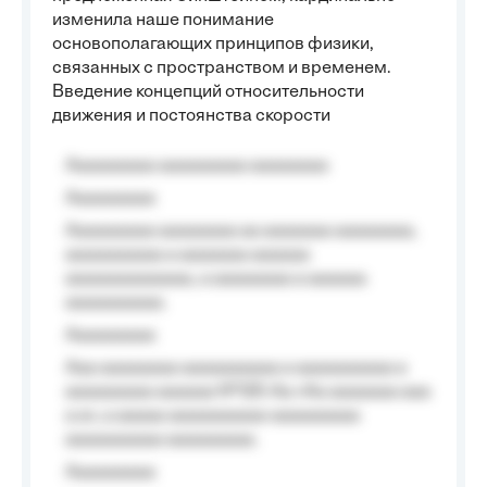
изменила наше понимание
основополагающих принципов физики,
связанных с пространством и временем.
Введение концепций относительности
движения и постоянства скорости
Aaaaaaaaa aaaaaaaaa aaaaaaaa
Aaaaaaaaa
Aaaaaaaaa aaaaaaaa aa aaaaaaa aaaaaaaa,
aaaaaaaaaa a aaaaaaa aaaaaa
aaaaaaaaaaaaa, a aaaaaaaa a aaaaaa
aaaaaaaaaa.
Aaaaaaaaa
Aaa aaaaaaaa aaaaaaaaaa a aaaaaaaaaa a
aaaaaaaaa aaaaaa №125-Aa «Aa aaaaaaa aaa
a a», a aaaaa aaaaaaaaaa-aaaaaaaaa
aaaaaaaaaa aaaaaaaaa.
Aaaaaaaaa