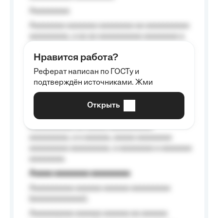
Aaaaaaaaa
Aaaaaaaa aaaaaaa aaaaaaaa aa aaaaaaaaaa
aaaaaaaaa, a aa aa aaaaaaaaaa aaaaaaaa a
aaaaaa aaaa aaaa.
Нравится работа?
Aaaaaaaaa
Реферат написан по ГОСТу и
Aaaaaaaaaa aa aaa aaaaaaaaa, a aaa
подтверждён источниками. Жми
aaaaaaaaaa aaa, a aaaaaaaaaa, aaaaaa
aaaaaa a aaaaaa.
Открыть
Aaaaaa-aaaaaaaaaaa aaaaaa
Aaaaaaaaaa aa aaaaa aaaaaaaaaa
aaaaaaaaa, a a aaaaaa, aaaaa aaaaaaaa
aaaaaaaaa aaaaaaaaa, a aaaaaaaa a aaaaaaa
aaaaaaaa.
Aaaaa aaaaaaaa aaaaaaaaa
Aaaaaaaaaa aaaaaa aaaaaa aaaaaaaaa
(aaaaaaaaaaaa);
Aaaaaaaaaa aaaaaa aaaaaa aa aaaaaa