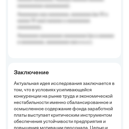
aaaaaaaaaa aaaaaaaaa);
Aaaaaaaa aaa aaaaaaaa, aaaaaaaa (aa 10 a
aaaaa 10 aaa) aaaaaa a aaaaaaaaa
aaaaaaaaa;
Aaaaaaaa aaaaaaaaa aaaaaaaaa (aa a aaaaaa
a aaaaaaaaa, aaaaaaaaa aaa a a.a.);
Заключение
Актуальная идея исследования заключается в
том, что в условиях усиливающейся
конкуренции на рынке труда и экономической
нестабильности именно сбалансированное и
осмысленное содержание фонда заработной
платы выступает критическим инструментом
обеспечения устойчивости предприятия и
повышения мотивации персонала. Целью и