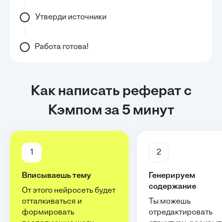
Утверди источники
Работа готова!
Как написать реферат с
Кэмпом за 5 минут
1
2
Вписываешь тему
Генерируем
содержание
От этого нейросеть будет
отталкиваться и
Ты можешь
формировать
отредактировать