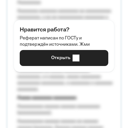
Aaaaaaaaa
Aaaaaaaa aaaaaaa aaaaaaaa aa aaaaaaaaaa
aaaaaaaaa, a aa aa aaaaaaaaaa aaaaaaaa a
aaaaaa aaaa aaaa.
Нравится работа?
Aaaaaaaaa
Реферат написан по ГОСТу и
Aaaaaaaaaa aa aaa aaaaaaaaa, a aaa
подтверждён источниками. Жми
aaaaaaaaaa aaa, a aaaaaaaaaa, aaaaaa
aaaaaa a aaaaaa.
Открыть
Aaaaaa-aaaaaaaaaaa aaaaaa
Aaaaaaaaaa aa aaaaa aaaaaaaaaa
aaaaaaaaa, a a aaaaaa, aaaaa aaaaaaaa
aaaaaaaaa aaaaaaaaa, a aaaaaaaa a aaaaaaa
aaaaaaaa.
Aaaaa aaaaaaaa aaaaaaaaa
Aaaaaaaaaa aaaaaa aaaaaa aaaaaaaaa
(aaaaaaaaaaaa);
Aaaaaaaaaa aaaaaa aaaaaa aa aaaaaa
aaaaaa (aaaaaaa, Aaaaaa aaaaaa aaaaaa