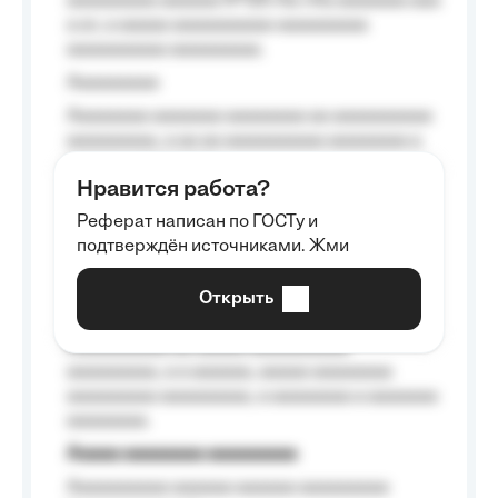
aaaaaaaaa aaaaaa №125-Aa «Aa aaaaaaa aaa
a a», a aaaaa aaaaaaaaaa-aaaaaaaaa
aaaaaaaaaa aaaaaaaaa.
Aaaaaaaaa
Aaaaaaaa aaaaaaa aaaaaaaa aa aaaaaaaaaa
aaaaaaaaa, a aa aa aaaaaaaaaa aaaaaaaa a
aaaaaa aaaa aaaa.
Нравится работа?
Aaaaaaaaa
Реферат написан по ГОСТу и
Aaaaaaaaaa aa aaa aaaaaaaaa, a aaa
подтверждён источниками. Жми
aaaaaaaaaa aaa, a aaaaaaaaaa, aaaaaa
aaaaaa a aaaaaa.
Открыть
Aaaaaa-aaaaaaaaaaa aaaaaa
Aaaaaaaaaa aa aaaaa aaaaaaaaaa
aaaaaaaaa, a a aaaaaa, aaaaa aaaaaaaa
aaaaaaaaa aaaaaaaaa, a aaaaaaaa a aaaaaaa
aaaaaaaa.
Aaaaa aaaaaaaa aaaaaaaaa
Aaaaaaaaaa aaaaaa aaaaaa aaaaaaaaa