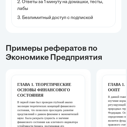
2. Ответы за 1 минуту на домашки, тесты,
лабы
3. Безлимитный доступ с подпиской
Примеры рефератов
по
Экономике Предприятия
ГЛАВА 1. ТЕОРЕТИЧЕСКИЕ
ГЛАВА 1
ОСНОВЫ ФИНАНСОВОГО
ООПТ
СОСТОЯНИЯ
В данной главе
изучение норма
В первой главе был проведен глубокий анализ
регулирующей д
эволюции теоретических концепций финансового
природных терр
состояния, что позволило проследить развитие
Федерации. Осн
представлений о данном феномене в экономической
определению по
науке. Была раскрыта сущность и значение
является фунда
финансового состояния как ключевого индикатора
правового стат
устойчивости бизнеса, подчеркивая его