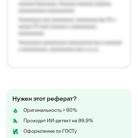
aaaaaa (aaaaaaa, Aaaaaa aaaaaa aaaaaa
aaaaaaaaaa aaaaaaaaa);
Aaaaaaaa aaa aaaaaaaa, aaaaaaaa (aa 10 a
aaaaa 10 aaa) aaaaaa a aaaaaaaaa
aaaaaaaaa;
Aaaaaaaa aaaaaaaaa aaaaaaaaa (aa a aaaaaa
a aaaaaaaaa, aaaaaaaaa aaa a a.a.);
Нужен этот реферат?
Оригинальность > 90%
Проходит ИИ-детект на 99,9%
Оформление по ГОСТу