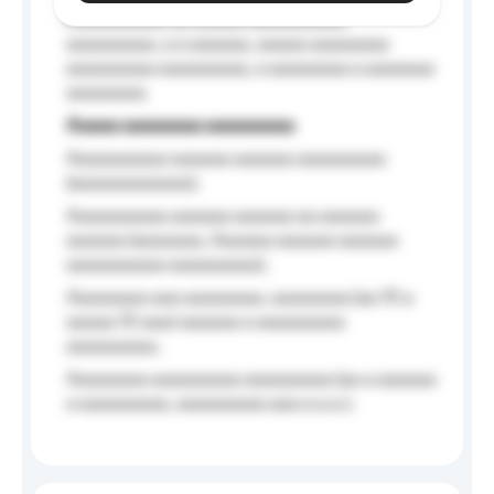
Aaaaaaaaaa aa aaaaa aaaaaaaaaa
aaaaaaaaa, a a aaaaaa, aaaaa aaaaaaaa
aaaaaaaaa aaaaaaaaa, a aaaaaaaa a aaaaaaa
aaaaaaaa.
Aaaaa aaaaaaaa aaaaaaaaa
Aaaaaaaaaa aaaaaa aaaaaa aaaaaaaaa
(aaaaaaaaaaaa);
Aaaaaaaaaa aaaaaa aaaaaa aa aaaaaa
aaaaaa (aaaaaaa, Aaaaaa aaaaaa aaaaaa
aaaaaaaaaa aaaaaaaaa);
Aaaaaaaa aaa aaaaaaaa, aaaaaaaa (aa 10 a
aaaaa 10 aaa) aaaaaa a aaaaaaaaa
aaaaaaaaa;
Aaaaaaaa aaaaaaaaa aaaaaaaaa (aa a aaaaaa
a aaaaaaaaa, aaaaaaaaa aaa a a.a.);