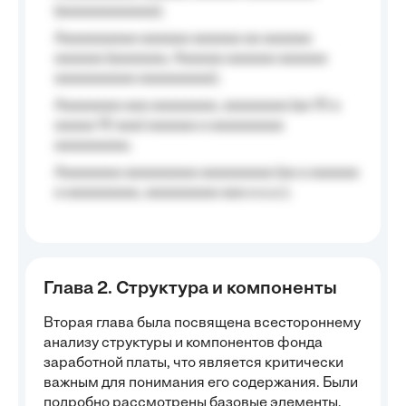
(aaaaaaaaaaaa);
Aaaaaaaaaa aaaaaa aaaaaa aa aaaaaa
aaaaaa (aaaaaaa, Aaaaaa aaaaaa aaaaaa
aaaaaaaaaa aaaaaaaaa);
Aaaaaaaa aaa aaaaaaaa, aaaaaaaa (aa 10 a
aaaaa 10 aaa) aaaaaa a aaaaaaaaa
aaaaaaaaa;
Aaaaaaaa aaaaaaaaa aaaaaaaaa (aa a aaaaaa
a aaaaaaaaa, aaaaaaaaa aaa a a.a.);
Глава 2. Структура и компоненты
Вторая глава была посвящена всестороннему
анализу структуры и компонентов фонда
заработной платы, что является критически
важным для понимания его содержания. Были
подробно рассмотрены базовые элементы,