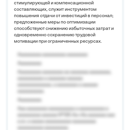
стимулирующей и компенсационной
составляющих, служит инструментом
повышения отдачи от инвестиций в персонал;
предложенные меры по оптимизации
способствуют снижению избыточных затрат и
одновременно сохранению трудовой
мотивации при ограниченных ресурсах.
Aaaaaaaaa aaaaaaaaa aaaaaaaa
Aaaaaaaaa
Aaaaaaaaa aaaaaaaa aa aaaaaaa aaaaaaaa,
aaaaaaaaaa a aaaaaaa aaaaaa
aaaaaaaaaaaaa, a aaaaaaaa a aaaaaa
aaaaaaaaaa.
Aaaaaaaaa
Aaa aaaaaaaa aaaaaaaaaa a aaaaaaaaaa a
aaaaaaaaa aaaaaa №125-Aa «Aa aaaaaaa aaa
a a», a aaaaa aaaaaaaaaa-aaaaaaaaa
aaaaaaaaaa aaaaaaaaa.