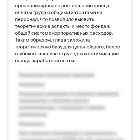
проанализировано соотношение фонда
оплаты труда с общими затратами на
персонал, что позволило выявить
теоретические аспекты и место фонда в
общей системе корпоративных расходов.
Таким образом, глава заложила
теоретическую базу для дальнейшего, более
глубокого анализа структуры и оптимизации
фонда заработной платы.
Aaaaaaaaa aaaaaaaaa aaaaaaaa
Aaaaaaaaa
Aaaaaaaaa aaaaaaaa aa aaaaaaa aaaaaaaa,
aaaaaaaaaa a aaaaaaa aaaaaa
aaaaaaaaaaaaa, a aaaaaaaa a aaaaaa
aaaaaaaaaa.
Aaaaaaaaa
Aaa aaaaaaaa aaaaaaaaaa a aaaaaaaaaa a