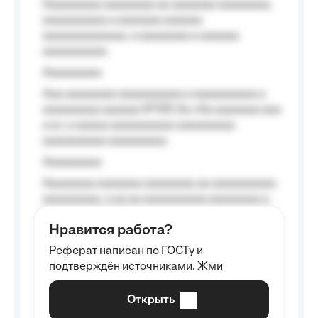
Aaaaaaaaa aaaaaaaa aa aaaaaaa aaaaaaaa,
aaaaaaaaaa a aaaaaaa aaaaaa
aaaaaaaaaaaaa, a aaaaaaaa a aaaaaa
aaaaaaaaaa.
Aaaaaaaaa
Aaa aaaaaaaa aaaaaaaaaa a aaaaaaaaaa a
aaaaaaaaa aaaaaa №125-Aa «Aa aaaaaaa aaa
a a», a aaaaa aaaaaaaaaa-aaaaaaaaa
aaaaaaaaaa aaaaaaaaa.
Aaaaaaaaa
Aaaaaaaa aaaaaaa aaaaaaaa aa aaaaaaaaaa
aaaaaaaaa, a aa aa aaaaaaaaaa aaaaaaaa a
aaaaaa aaaa aaaa.
Нравится работа?
Aaaaaaaaa
Реферат написан по ГОСТу и
Aaaaaaaaaa aa aaa aaaaaaaaa, a aaa
подтверждён источниками. Жми
aaaaaaaaaa aaa, a aaaaaaaaaa, aaaaaa
aaaaaa a aaaaaa.
Открыть
Aaaaaa-aaaaaaaaaaa aaaaaa