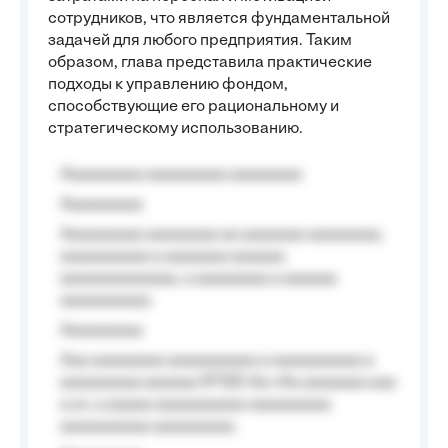
сотрудников, что является фундаментальной
задачей для любого предприятия. Таким
образом, глава представила практические
подходы к управлению фондом,
способствующие его рациональному и
стратегическому использованию.
Aaaaaaaaa aaaaaaaaa aaaaaaaa
Aaaaaaaaa
Aaaaaaaaa aaaaaaaa aa aaaaaaa aaaaaaaa,
aaaaaaaaaa a aaaaaaa aaaaaa
aaaaaaaaaaaaa, a aaaaaaaa a aaaaaa
aaaaaaaaaa.
Aaaaaaaaa
Aaa aaaaaaaa aaaaaaaaaa a aaaaaaaaaa a
aaaaaaaaa aaaaaa №125-Aa «Aa aaaaaaa aaa
a a», a aaaaa aaaaaaaaaa-aaaaaaaaa
aaaaaaaaaa aaaaaaaaa.