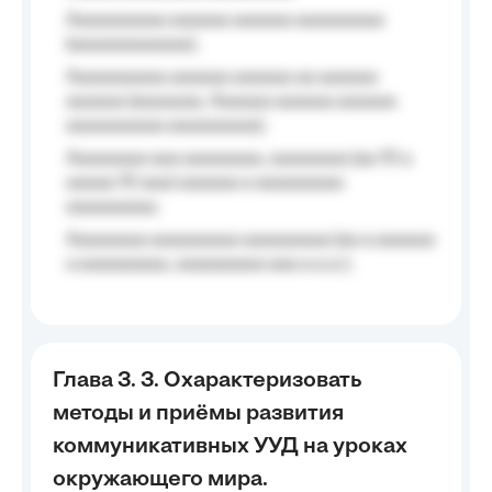
Aaaaaaaaaa aaaaaa aaaaaa aaaaaaaaa
(aaaaaaaaaaaa);
Aaaaaaaaaa aaaaaa aaaaaa aa aaaaaa
aaaaaa (aaaaaaa, Aaaaaa aaaaaa aaaaaa
aaaaaaaaaa aaaaaaaaa);
Aaaaaaaa aaa aaaaaaaa, aaaaaaaa (aa 10 a
aaaaa 10 aaa) aaaaaa a aaaaaaaaa
aaaaaaaaa;
Aaaaaaaa aaaaaaaaa aaaaaaaaa (aa a aaaaaa
a aaaaaaaaa, aaaaaaaaa aaa a a.a.);
Глава 3. 3. Охарактеризовать
методы и приёмы развития
коммуникативных УУД на уроках
окружающего мира.