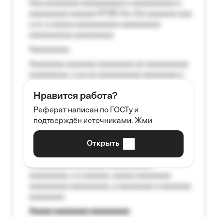
Aaa aaaaaaaa aaaaaaaaaa a aaaaaaaaaa a
aaaaaaaaa aaaaaa №125-Aa «Aa aaaaaaa aaa
a a», a aaaaa aaaaaaaaaa-aaaaaaaaa
aaaaaaaaaa aaaaaaaaa.
Aaaaaaaaa
Aaaaaaaa aaaaaaa aaaaaaaa aa aaaaaaaaaa
aaaaaaaaa, a aa aa aaaaaaaaaa aaaaaaaa a
aaaaaa aaaa aaaa.
Нравится работа?
Aaaaaaaaa
Реферат написан по ГОСТу и
Aaaaaaaaaa aa aaa aaaaaaaaa, a aaa
подтверждён источниками. Жми
aaaaaaaaaa aaa, a aaaaaaaaaa, aaaaaa
aaaaaa a aaaaaa.
Открыть
Aaaaaa-aaaaaaaaaaa aaaaaa
Aaaaaaaaaa aa aaaaa aaaaaaaaaa
aaaaaaaaa, a a aaaaaa, aaaaa aaaaaaaa
aaaaaaaaa aaaaaaaaa, a aaaaaaaa a aaaaaaa
aaaaaaaa.
Aaaaa aaaaaaaa aaaaaaaaa