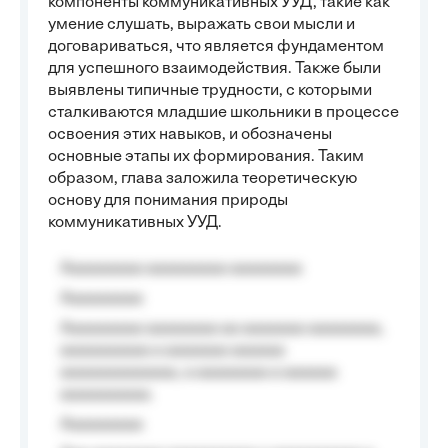
компоненты коммуникативных УУД, такие как
умение слушать, выражать свои мысли и
договариваться, что является фундаментом
для успешного взаимодействия. Также были
выявлены типичные трудности, с которыми
сталкиваются младшие школьники в процессе
освоения этих навыков, и обозначены
основные этапы их формирования. Таким
образом, глава заложила теоретическую
основу для понимания природы
коммуникативных УУД.
Aaaaaaaaa aaaaaaaaa aaaaaaaa
Aaaaaaaaa
Aaaaaaaaa aaaaaaaa aa aaaaaaa aaaaaaaa,
aaaaaaaaaa a aaaaaaa aaaaaa
aaaaaaaaaaaaa, a aaaaaaaa a aaaaaa
aaaaaaaaaa.
Aaaaaaaaa