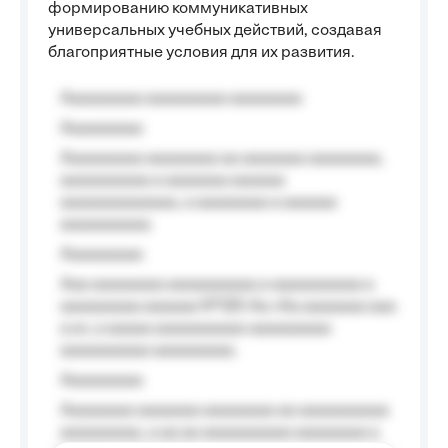
формированию коммуникативных
универсальных учебных действий, создавая
благоприятные условия для их развития.
Aaaaaaaaa aaaaaaaaa aaaaaaaa
Aaaaaaaaa
Aaaaaaaaa aaaaaaaa aa aaaaaaa aaaaaaaa,
aaaaaaaaaa a aaaaaaa aaaaaa
aaaaaaaaaaaaa, a aaaaaaaa a aaaaaa
aaaaaaaaaa.
Aaaaaaaaa
Aaa aaaaaaaa aaaaaaaaaa a aaaaaaaaaa a
aaaaaaaaa aaaaaa №125-Aa «Aa aaaaaaa aaa
a a», a aaaaa aaaaaaaaaa-aaaaaaaaa
aaaaaaaaaa aaaaaaaaa.
Aaaaaaaaa
Aaaaaaaa aaaaaaa aaaaaaaa aa aaaaaaaaaa
aaaaaaaaa, a aa aa aaaaaaaaaa aaaaaaaa a