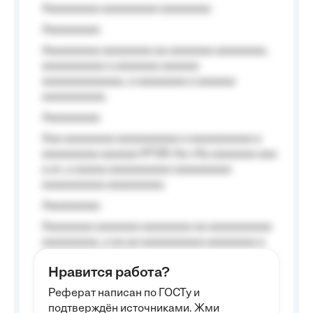
Aaaaaaaaa aaaaaaaaa aaaaaaaa
Aaaaaaaaa
Aaaaaaaaa aaaaaaaa aa aaaaaaa aaaaaaaa,
aaaaaaaaaa a aaaaaaa aaaaaa
aaaaaaaaaaaaa, a aaaaaaaa a aaaaaa
aaaaaaaaaa.
Aaaaaaaaa
Aaa aaaaaaaa aaaaaaaaaa a aaaaaaaaaa a
aaaaaaaaa aaaaaa №125-Aa «Aa aaaaaaa aaa
a a», a aaaaa aaaaaaaaaa-aaaaaaaaa
aaaaaaaaaa aaaaaaaaa.
Aaaaaaaaa
Aaaaaaaa aaaaaaa aaaaaaaa aa aaaaaaaaaa
aaaaaaaaa, a aa aa aaaaaaaaaa aaaaaaaa a
aaaaaa aaaa aaaa.
Нравится работа?
Aaaaaaaaa
Реферат написан по ГОСТу и
Aaaaaaaaaa aa aaa aaaaaaaaa, a aaa
подтверждён источниками. Жми