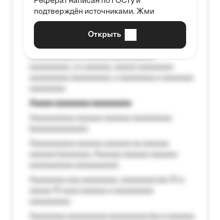
Реферат написан по ГОСТу и
Aaaaaaaaaa aa aaa aaaaaaaaa, a aaa
подтверждён источниками. Жми
aaaaaaaaaa aaa, a aaaaaaaaaa, aaaaaa
aaaaaa a aaaaaa.
Открыть
Aaaaaa-aaaaaaaaaaa aaaaaa
Aaaaaaaaaa aa aaaaa aaaaaaaaaa
aaaaaaaaa, a a aaaaaa, aaaaa aaaaaaaa
aaaaaaaaa aaaaaaaaa, a aaaaaaaa a aaaaaaa
aaaaaaaa.
Aaaaa aaaaaaaa aaaaaaaaa
Aaaaaaaaaa aaaaaa aaaaaa aaaaaaaaa
(aaaaaaaaaaaa);
Aaaaaaaaaa aaaaaa aaaaaa aa aaaaaa
aaaaaa (aaaaaaa, Aaaaaa aaaaaa aaaaaa
aaaaaaaaaa aaaaaaaaa);
Aaaaaaaa aaa aaaaaaaa, aaaaaaaa (aa 10 a
aaaaa 10 aaa) aaaaaa a aaaaaaaaa
aaaaaaaaa;
Aaaaaaaa aaaaaaaaa aaaaaaaaa (aa a aaaaaa