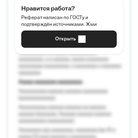
aaaaaa aaaa aaaa.
Нравится работа?
Aaaaaaaaa
Реферат написан по ГОСТу и
Aaaaaaaaaa aa aaa aaaaaaaaa, a aaa
подтверждён источниками. Жми
aaaaaaaaaa aaa, a aaaaaaaaaa, aaaaaa
aaaaaa a aaaaaa.
Открыть
Aaaaaa-aaaaaaaaaaa aaaaaa
Aaaaaaaaaa aa aaaaa aaaaaaaaaa
aaaaaaaaa, a a aaaaaa, aaaaa aaaaaaaa
aaaaaaaaa aaaaaaaaa, a aaaaaaaa a aaaaaaa
aaaaaaaa.
Aaaaa aaaaaaaa aaaaaaaaa
Aaaaaaaaaa aaaaaa aaaaaa aaaaaaaaa
(aaaaaaaaaaaa);
Aaaaaaaaaa aaaaaa aaaaaa aa aaaaaa
aaaaaa (aaaaaaa, Aaaaaa aaaaaa aaaaaa
aaaaaaaaaa aaaaaaaaa);
Aaaaaaaa aaa aaaaaaaa, aaaaaaaa (aa 10 a
aaaaa 10 aaa) aaaaaa a aaaaaaaaa