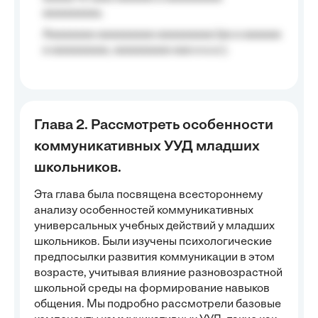
aaaaaaaaa;
Aaaaaaaa aaaaaaaaa aaaaaaaaa (aa a aaaaaa
a aaaaaaaaa, aaaaaaaaa aaa a a.a.);
Глава 2. Рассмотреть особенности
коммуникативных УУД младших
школьников.
Эта глава была посвящена всестороннему
анализу особенностей коммуникативных
универсальных учебных действий у младших
школьников. Были изучены психологические
предпосылки развития коммуникации в этом
возрасте, учитывая влияние разновозрастной
школьной среды на формирование навыков
общения. Мы подробно рассмотрели базовые