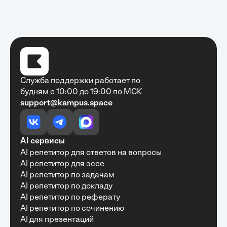
Служба поддержки работает по
будням с 10:00 до 19:00 по МСК
support@kampus.space
Очень быстро, недорого, качественно,
доступно
•
Алексей Антонов
27 мая, 2025
Обучение с Кампус Хаб — очень экономит
AI сервисы
время с возможностю узнать много новой и
AI репетитор для ответов на вопросы
полезной информации. Рекомендую ...
AI репетитор для эссе
AI репетитор по задачам
AI репетитор по докладу
AI репетитор по реферату
Рекомендую Кампус АИ всем, кто хочет
AI репетитор по сочинению
учиться эффективно и с комфортом
AI для презентаций
•
Марина Щербакова
22 мая, 2025