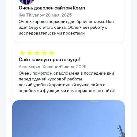
разработаны и 
инструменты, п
Очень доволен сайтом Кэмп
оценки уровня 
•
Ilya Titlyanov
28 мая, 2025
восприятия мл
родного края. 
Очень хорошо подходит для брейншторма. Все
измерения эффе
идет беру с этого сайта. Облегчает работу с
Проведен анали
исследовательскими проектами
апробации мето
прогнозировать
формирование р
патриотизма. Н
были сформулир
рекомендации п
образовательн
Сайт кампус просто чудо!
не только пред
•
Аквамарин Хошино
6 июня, 2025
обеспечить усл
и адаптации ра
Очень помогло и спасло меня в последние дни
педагогической 
перед сдачей курсовой работы
завершает логи
предлагая пути
легкий,удобный,практичный лучше сайта с
применения мет
подобными функциями и материалом не найти!