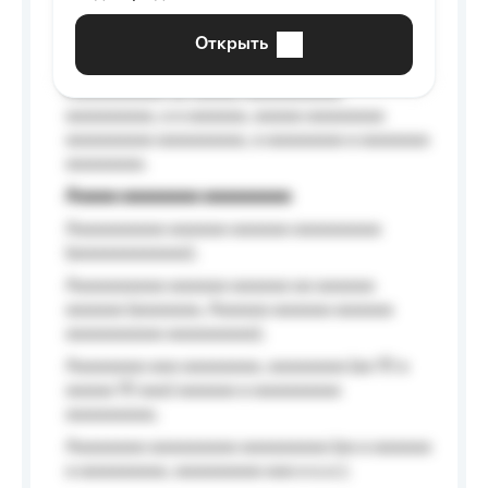
aaaaaaaaaa aaa, a aaaaaaaaaa, aaaaaa
aaaaaa a aaaaaa.
Открыть
Aaaaaa-aaaaaaaaaaa aaaaaa
Aaaaaaaaaa aa aaaaa aaaaaaaaaa
aaaaaaaaa, a a aaaaaa, aaaaa aaaaaaaa
aaaaaaaaa aaaaaaaaa, a aaaaaaaa a aaaaaaa
aaaaaaaa.
Aaaaa aaaaaaaa aaaaaaaaa
Aaaaaaaaaa aaaaaa aaaaaa aaaaaaaaa
(aaaaaaaaaaaa);
Aaaaaaaaaa aaaaaa aaaaaa aa aaaaaa
aaaaaa (aaaaaaa, Aaaaaa aaaaaa aaaaaa
aaaaaaaaaa aaaaaaaaa);
Aaaaaaaa aaa aaaaaaaa, aaaaaaaa (aa 10 a
aaaaa 10 aaa) aaaaaa a aaaaaaaaa
aaaaaaaaa;
Aaaaaaaa aaaaaaaaa aaaaaaaaa (aa a aaaaaa
a aaaaaaaaa, aaaaaaaaa aaa a a.a.);