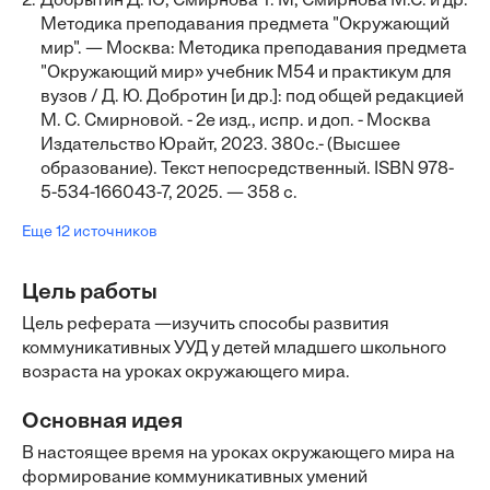
2.
Добрытин Д. Ю, Смирнова Т. М, Смирнова М.С. и др.
Методика преподавания предмета "Окружающий
мир". — Москва: Методика преподавания предмета
"Окружающий мир» учебник М54 и практикум для
вузов / Д. Ю. Добротин [и др.]: под общей редакцией
M. C. Смирновой. - 2e изд., испр. и доп. - Москва
Издательство Юрайт, 2023. 380с.- (Высшее
образование). Текст непосредственный. ISBN 978-
5-534-166043-7, 2025. — 358 с.
Еще 12 источников
Цель работы
Цель реферата —изучить способы развития
коммуникативных УУД у детей младшего школьного
возраста на уроках окружающего мира.
Основная идея
В настоящее время на уроках окружающего мира на
формирование коммуникативных умений